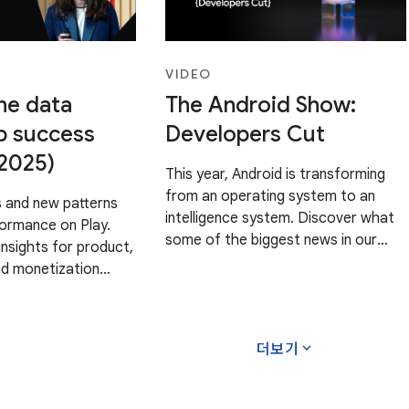
VIDEO
he data
The Android Show:
p success
Developers Cut
 2025)
This year, Android is transforming
from an operating system to an
 and new patterns
intelligence system. Discover what
formance on Play.
some of the biggest news in our
insights for product,
history means for developers and
d monetization
businesses – and how you can build
app categories.
for the future with Android.
glePlaytime EMEA in
Chapters: 0:00 -
er 2025. Speaker:
expand_more
더보기