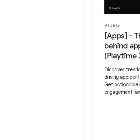
VIDEO
[Apps] - T
behind ap
(Playtime
Discover trends
driving app per
Get actionable 
engagement, an
tactics across 
Filmed at #Goo
Brussels, Octob
Kristina