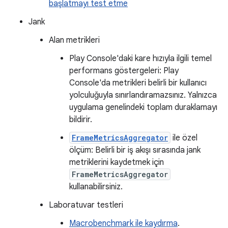
başlatmayı test etme
Jank
Alan metrikleri
Play Console'daki kare hızıyla ilgili temel
performans göstergeleri: Play
Console'da metrikleri belirli bir kullanıcı
yolculuğuyla sınırlandıramazsınız. Yalnızca
uygulama genelindeki toplam duraklamayı
bildirir.
FrameMetricsAggregator
ile özel
ölçüm: Belirli bir iş akışı sırasında jank
metriklerini kaydetmek için
FrameMetricsAggregator
kullanabilirsiniz.
Laboratuvar testleri
Macrobenchmark ile kaydırma
.