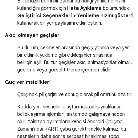
Bir cihazın belirli bir zamanda hangi yenileme hızını
kullandığını görmek için
Hata Ayıklama
bölümündeki
Geliştirici Seçenekleri > Yenileme hızını göster
'i
kullanarak bir yer paylaşımı etkinleştirin.
Akıcı olmayan geçişler
Bu durum, sekmeler arasında geçiş yapma veya yeni
bir etkinlik yükleme gibi etkileşimler sırasında
belirginleşir. Bu tür geçişler akıcı animasyonlar olmalı,
gecikme veya görsel titreme içermemelidir.
Güç verimsizlikleri
Çalışmak, pil şarjını ve sonuç olarak pil ömrünü azaltır.
Kodda yeni nesneler oluşturmaktan kaynaklanan
bellek ayırma işlemleri, sistemde çalışmaya neden
olur. Yalnızca ayırmaların kendisi Android Çalışma
Zamanı'ndan (ART) çaba gerektirmekle kalmaz, bu
nesnelerin daha sonra serbest bırakılması (
çöp