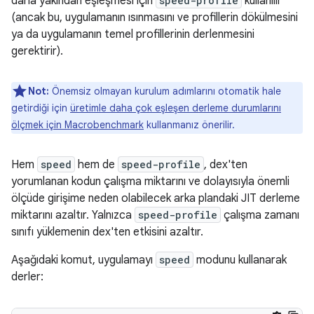
daha yakından eşleşmesi için
speed-profile
kullanılır
(ancak bu, uygulamanın ısınmasını ve profillerin dökülmesini
ya da uygulamanın temel profillerinin derlenmesini
gerektirir).
Not:
Önemsiz olmayan kurulum adımlarını otomatik hale
getirdiği için
üretimle daha çok eşleşen derleme durumlarını
ölçmek için Macrobenchmark
kullanmanız önerilir.
Hem
speed
hem de
speed-profile
, dex'ten
yorumlanan kodun çalışma miktarını ve dolayısıyla önemli
ölçüde girişime neden olabilecek arka plandaki JIT derleme
miktarını azaltır. Yalnızca
speed-profile
çalışma zamanı
sınıfı yüklemenin dex'ten etkisini azaltır.
Aşağıdaki komut, uygulamayı
speed
modunu kullanarak
derler: