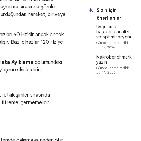
kaydırma sırasında görülür.
Sizin için
şturduğundan hareket, bir veya
önerilenler
Uygulama
başlatma analizi
ızları 60 Hz'dir ancak birçok
ve optimizasyonu
lışır. Bazı cihazlar 120 Hz'ye
Güncellenme tarihi:
Jul 16, 2026
Makrobenchmark
Hata Ayıklama
bölümündeki
yazın
Güncellenme tarihi:
ylaşımı etkinleştirin.
Jul 14, 2026
 etkileşimler sırasında
l titreme içermemelidir.
istemde çalışmaya neden olur.