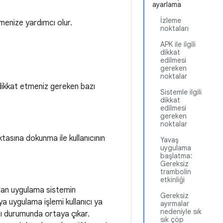
ayarlama
İzleme
menize yardımcı olur.
noktaları
APK ile ilgili
dikkat
edilmesi
gereken
noktalar
dikkat etmeniz gereken bazı
Sistemle ilgili
dikkat
edilmesi
gereken
noktalar
tasına dokunma ile kullanıcının
Yavaş
uygulama
başlatma:
Gereksiz
trambolin
etkinliği
ılan uygulama sistemin
Gereksiz
 uygulama işlemi kullanıcı ya
ayırmalar
nedeniyle sık
sı durumunda ortaya çıkar.
sık çöp