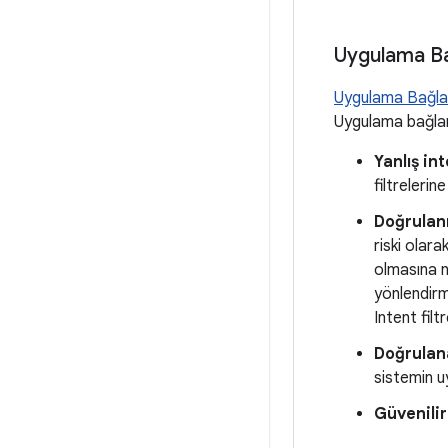
Uygulama Bağ
Uygulama Bağlan
Uygulama bağlant
Yanlış int
filtrelerin
Doğrulanm
riski olar
olmasına n
yönlendir
Intent filt
Doğrulana
sistemin u
Güvenili