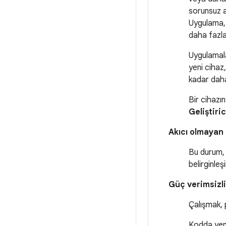
sorunsuz a
Uygulama, 
daha fazla
Uygulamala
yeni cihaz
kadar daha
Bir cihazın
Geliştiri
Akıcı olmayan 
Bu durum, 
belirginle
Güç verimsizli
Çalışmak, p
Kodda yeni