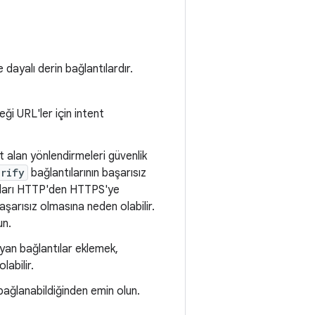
dayalı derin bağlantılardır.
ği URL'ler için intent
 alan yönlendirmeleri güvenlik
erify
bağlantılarının başarısız
tıları HTTP'den HTTPS'ye
rısız olmasına neden olabilir.
un.
yan bağlantılar eklemek,
abilir.
bağlanabildiğinden emin olun.