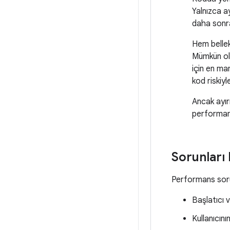
Yalnızca a
daha sonra
Hem bellek
Mümkün ol
için en ma
kod riskiy
Ancak ayır
performans
Sorunları
Performans sorunl
Başlatıcı 
Kullanıcını