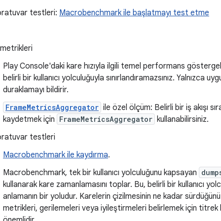
ratuvar testleri:
Macrobenchmark ile başlatmayı test etme
metrikleri
Play Console'daki kare hızıyla ilgili temel performans göstergel
belirli bir kullanıcı yolculuğuyla sınırlandıramazsınız. Yalnızca 
duraklamayı bildirir.
FrameMetricsAggregator
ile özel ölçüm: Belirli bir iş akışı sı
kaydetmek için
FrameMetricsAggregator
kullanabilirsiniz.
ratuvar testleri
Macrobenchmark ile kaydırma
.
Macrobenchmark, tek bir kullanıcı yolculuğunu kapsayan
dump
kullanarak kare zamanlamasını toplar. Bu, belirli bir kullanıcı y
anlamanın bir yoludur. Karelerin çizilmesinin ne kadar sürdüğün
metrikleri, gerilemeleri veya iyileştirmeleri belirlemek için titre
önemlidir.