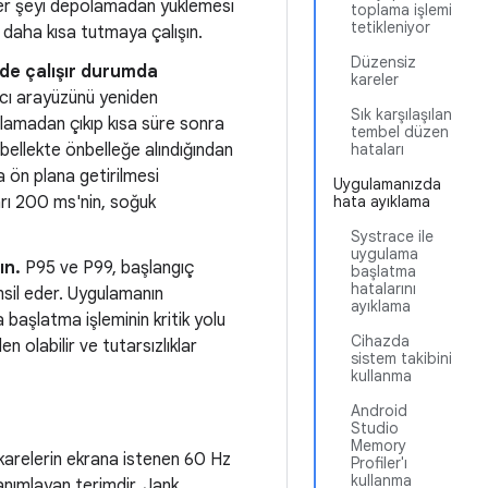
 her şeyi depolamadan yüklemesi
toplama işlemi
tetikleniyor
 daha kısa tutmaya çalışın.
Düzensiz
de çalışır durumda
kareler
ıcı arayüzünü yeniden
Sık karşılaşılan
ulamadan çıkıp kısa süre sonra
tembel düzen
bellekte önbelleğe alındığından
hataları
 ön plana getirilmesi
Uygulamanızda
arı 200 ms'nin, soğuk
hata ayıklama
Systrace ile
uygulama
ın.
P95 ve P99, başlangıç
başlatma
hatalarını
emsil eder. Uygulamanın
ayıklama
 başlatma işleminin kritik yolu
Cihazda
n olabilir ve tutarsızlıklar
sistem takibini
kullanma
Android
Studio
Memory
karelerin ekrana istenen 60 Hz
Profiler'ı
kullanma
anımlayan terimdir. Jank,