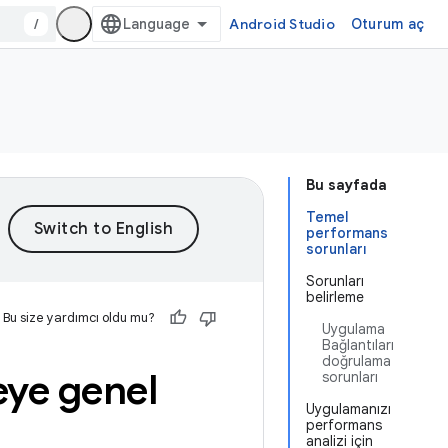
/
Android Studio
Oturum aç
Bu sayfada
Temel
performans
sorunları
Sorunları
belirleme
Bu size yardımcı oldu mu?
Uygulama
Bağlantıları
doğrulama
ye genel
sorunları
Uygulamanızı
performans
analizi için