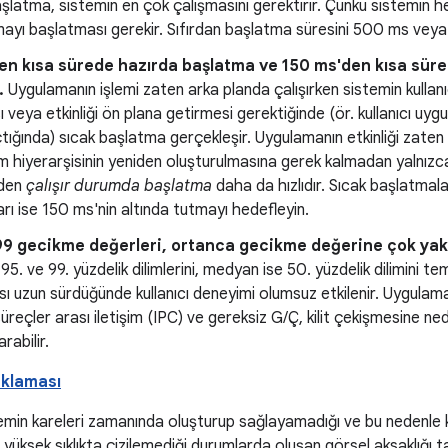
aşlatma, sistemin en çok çalışmasını gerektirir. Çünkü sistemin
ayı başlatması gerekir. Sıfırdan başlatma süresini 500 ms veya
en kısa sürede hazırda başlatma ve 150 ms'den kısa süre
.
Uygulamanın işlemi zaten arka planda çalışırken sistemin kullan
 veya etkinliği ön plana getirmesi gerektiğinde (ör. kullanıcı uyg
tığında) sıcak başlatma gerçekleşir. Uygulamanın etkinliği zaten 
 hiyerarşisinin yeniden oluşturulmasına gerek kalmadan yalnızca
nden
çalışır durumda başlatma
daha da hızlıdır. Sıcak başlatmal
rı ise 150 ms'nin altında tutmayı hedefleyin.
99 gecikme değerleri, ortanca gecikme değerine çok yak
 95. ve 99. yüzdelik dilimlerini, medyan ise 50. yüzdelik dilimini t
sı uzun sürdüğünde kullanıcı deneyimi olumsuz etkilenir. Uygulama
üreçler arası iletişim (IPC) ve gereksiz G/Ç, kilit çekişmesine nede
rabilir.
klaması
temin kareleri zamanında oluşturup sağlayamadığı ve bu nedenle 
yüksek sıklıkta çizilemediği durumlarda oluşan görsel aksaklığı t