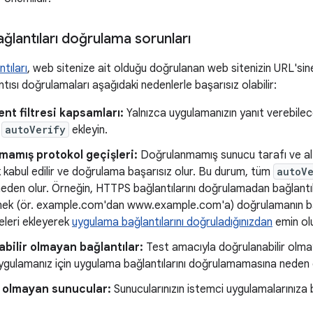
lantıları doğrulama sorunları
tıları
, web sitenize ait olduğu doğrulanan web sitenizin URL'sine 
ısı doğrulamaları aşağıdaki nedenlerle başarısız olabilir:
ent filtresi kapsamları:
Yalnızca uygulamanızın yanıt verebilece
e
autoVerify
ekleyin.
amış protokol geçişleri:
Doğrulanmamış sunucu tarafı ve alt
ak kabul edilir ve doğrulama başarısız olur. Bu durum, tüm
autoV
eden olur. Örneğin, HTTPS bağlantılarını doğrulamadan bağlan
mek (ör. example.com'dan www.example.com'a) doğrulamanın başa
releri ekleyerek
uygulama bağlantılarını doğruladığınızdan
emin ol
bilir olmayan bağlantılar:
Test amacıyla doğrulanabilir olma
ygulamanız için uygulama bağlantılarını doğrulamamasına neden ol
r olmayan sunucular:
Sunucularınızın istemci uygulamalarınıza 