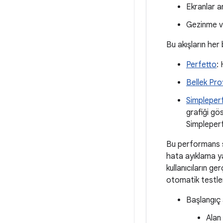
Ekranlar a
Gezinme ve
Bu akışların her
Perfetto
:
Bellek Prof
Simpleper
grafiği gö
Simpleperf 
Bu performans so
hata ayıklama ya
kullanıcıların g
otomatik testle
Başlangıç a
Alan 