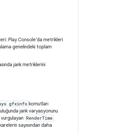
eri: Play Console'da metrikleri
uygulama genelindeki toplam
rasında jank metriklerini
sys gfxinfo
komutları
olculuğunda jank varyasyonunu
ü vurgulayan
RenderTime
k karelerin sayısından daha