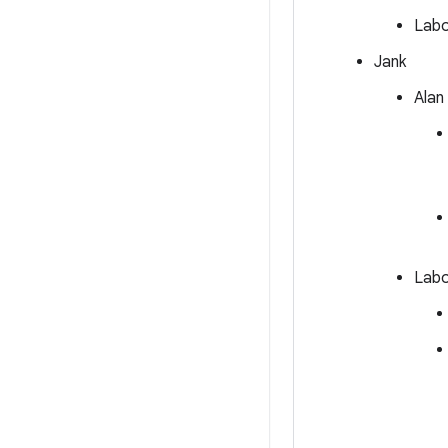
Labo
Jank
Alan 
Labo