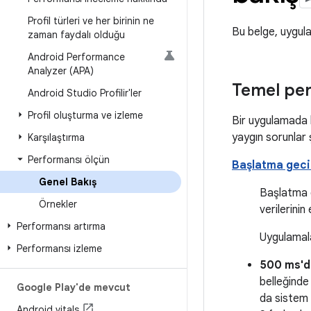
Profil türleri ve her birinin ne
Bu belge, uygul
zaman faydalı olduğu
Android Performance
Analyzer (APA)
Temel per
Android Studio Profilir'ler
Profil oluşturma ve izleme
Bir uygulamada 
yaygın sorunlar 
Karşılaştırma
Performansı ölçün
Başlatma gec
Genel Bakış
Başlatma g
Örnekler
verilerini
Performansı artırma
Uygulamala
Performansı izleme
500 ms'd
belleğinde
Google Play'de mevcut
da sistem 
Android vitals