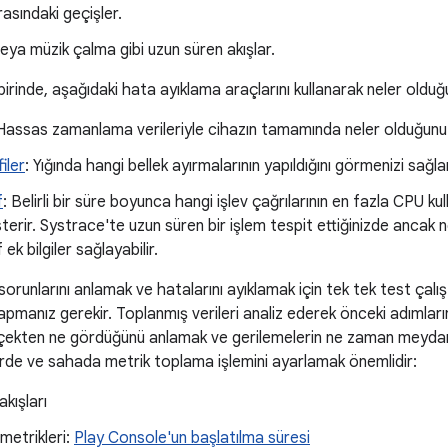
rasındaki geçişler.
ya müzik çalma gibi uzun süren akışlar.
 birinde, aşağıdaki hata ayıklama araçlarını kullanarak neler olduğ
 Hassas zamanlama verileriyle cihazın tamamında neler olduğunu
iler
: Yığında hangi bellek ayırmalarının yapıldığını görmenizi sağla
f
: Belirli bir süre boyunca hangi işlev çağrılarının en fazla CPU ku
sterir. Systrace'te uzun süren bir işlem tespit ettiğinizde ancak 
ek bilgiler sağlayabilir.
runlarını anlamak ve hatalarını ayıklamak için tek tek test çalı
pmanız gerekir. Toplanmış verileri analiz ederek önceki adımlar
erçekten ne gördüğünü anlamak ve gerilemelerin ne zaman meydana
rde ve sahada metrik toplama işlemini ayarlamak önemlidir:
kışları
metrikleri:
Play Console'un başlatılma süresi