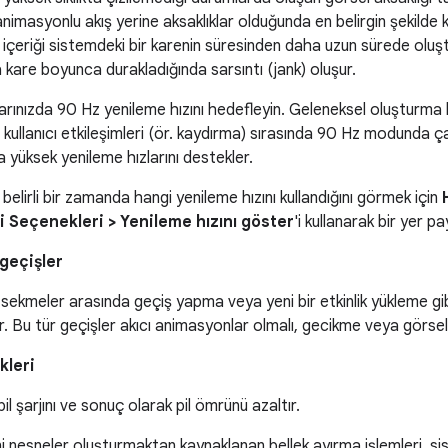
nimasyonlu akış yerine aksaklıklar olduğunda en belirgin şekilde 
içeriği sistemdeki bir karenin süresinden daha uzun sürede olu
 kare boyunca durakladığında sarsıntı (jank) oluşur.
rınızda 90 Hz yenileme hızını hedefleyin. Geleneksel oluşturma h
, kullanıcı etkileşimleri (ör. kaydırma) sırasında 90 Hz modunda ça
 yüksek yenileme hızlarını destekler.
 belirli bir zamanda hangi yenileme hızını kullandığını görmek için
ci Seçenekleri > Yenileme hızını göster
'i kullanarak bir yer pa
geçişler
sekmeler arasında geçiş yapma veya yeni bir etkinlik yükleme gibi
şir. Bu tür geçişler akıcı animasyonlar olmalı, gecikme veya görse
kleri
il şarjını ve sonuç olarak pil ömrünü azaltır.
 nesneler oluşturmaktan kaynaklanan bellek ayırma işlemleri, s