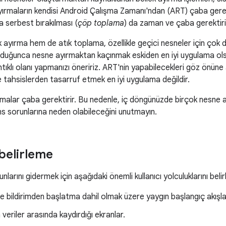
yırmaların kendisi Android Çalışma Zamanı'ndan (ART) çaba gere
 serbest bırakılması (
çöp toplama
) da zaman ve çaba gerektiri
 ayırma hem de atık toplama, özellikle geçici nesneler için çok dah
duğunca nesne ayırmaktan kaçınmak eskiden en iyi uygulama ols
ntıklı olanı yapmanızı öneririz. ART'nin yapabilecekleri göz önüne
le tahsislerden tasarruf etmek en iyi uygulama değildir.
malar çaba gerektirir. Bu nedenle, iç döngünüzde birçok nesne ay
 sorunlarına neden olabileceğini unutmayın.
 belirleme
arını gidermek için aşağıdaki önemli kullanıcı yolculuklarını belirl
ve bildirimden başlatma dahil olmak üzere yaygın başlangıç akışla
n veriler arasında kaydırdığı ekranlar.