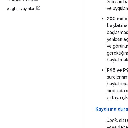
Sıfırdan b
ve uygulam
Sağlıklı yayınlar
200 ms'd
başlatma
başlatması
yeniden aç
ve görünüm
gerektiği
başlatmala
P95 ve P
sürelerinin
başlatılma
sırasında s
ortaya çıka
Kaydırma dura
Jank
, sis
veya daha 