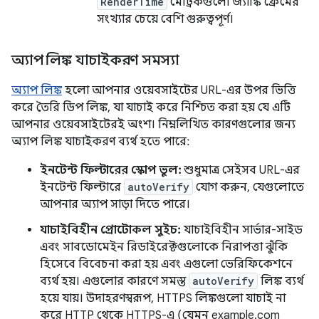
RenderTime
মেট্রিকগুলো জ্যাঙ্কি ফ্রেমের
সংখ্যার চেয়ে বেশি গুরুত্বপূর্ণ।
অ্যাপ লিঙ্ক যাচাইকরণ সমস্যা
অ্যাপ লিঙ্ক
হলো আপনার ওয়েবসাইটের URL-এর উপর ভিত্তি
করে তৈরি ডিপ লিঙ্ক, যা যাচাই করে নিশ্চিত করা হয় যে এটি
আপনার ওয়েবসাইটেরই অংশ। নিম্নলিখিত কারণগুলোর জন্য
অ্যাপ লিঙ্ক যাচাইকরণ ব্যর্থ হতে পারে:
ইনটেন্ট ফিল্টারের স্কোপ ভুল:
শুধুমাত্র সেইসব URL-এর
ইনটেন্ট ফিল্টারে
autoVerify
যোগ করুন, যেগুলোতে
আপনার অ্যাপ সাড়া দিতে পারে।
যাচাইবিহীন প্রোটোকল সুইচ:
যাচাইবিহীন সার্ভার-সাইড
এবং সাবডোমেইন রিডাইরেক্টগুলোকে নিরাপত্তা ঝুঁকি
হিসেবে বিবেচনা করা হয় এবং এগুলো ভেরিফিকেশনে
ব্যর্থ হয়। এগুলোর কারণে সমস্ত
autoVerify
লিঙ্ক ব্যর্থ
হয়ে যায়। উদাহরণস্বরূপ, HTTPS লিঙ্কগুলো যাচাই না
করে HTTP থেকে HTTPS-এ (যেমন example.com