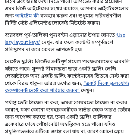
টাইম এবং জ্যাঙ্ক দেখা দিতে পারে। আপডেট করার প্রয়োজন
এমন লিস্ট আইটেমের সংখ্যা কমাতে, আপনার আইটেমগুলোর
জন্য
আইটেম কী
ব্যবহার করুন এবং শুধুমাত্র পরিবর্তনশীল
নির্দিষ্ট স্টেট এলিমেন্টগুলোকেই মিউটেট করুন।
ব্যয়বহুল পূর্ণ-তালিকা পুনঃবন্টন এড়ানোর উপায় জানতে
‘Use
lazy layout keys’
দেখুন, যার ফলে কন্টেন্ট সম্পূর্ণরূপে
প্রতিস্থাপন না করে কেবল আপডেট হয়।
নেস্টেড স্ক্রলিং লিস্টের ত্রুটিপূর্ণ প্রয়োগ পারফরম্যান্সের অবনতি
ঘটাতে পারে। সুস্পষ্ট সীমাবদ্ধতা ছাড়া একটি স্ক্রলিং লেজি
লেআউটকে অন্য একটি স্ক্রলিং কন্টেইনারের ভিতরে নেস্ট করা
থেকে বিরত থাকুন। আরও তথ্যের জন্য,
“একই দিকে স্ক্রলযোগ্য
কম্পোনেন্ট নেস্ট করা পরিহার করুন”
দেখুন।
পর্যাপ্ত ডেটা প্রিফেচ না করা, অথবা সময়মতো প্রিফেচ না করার
কারণে, যখন কোনো ব্যবহারকারীকে সার্ভার থেকে আরও ডেটার
জন্য অপেক্ষা করতে হয়, তখন একটি স্ক্রলিং তালিকার
একেবারে শেষে পৌঁছানোটা অস্বস্তিকর হতে পারে। যদিও
প্রযুক্তিগতভাবে এটিকে জ্যাঙ্ক বলা যায় না, কারণ কোনো ফ্রেম