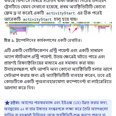
করছে কিনা সে বিষয়ে সচেতন থাকা জরুরি। নিচের উদাহরণ
ট্রেসটিতে যেমন দেখানো হয়েছে, প্রথম অ্যাক্টিভিটিটি কোনো
ফ্রেম ড্র না করেই একটি
activityStart
এর ঠিক পরেই
আরেকটি
activityStart
চালু হয়ে যায়।
চিত্র ১.
ট্রাম্পোলিনের কার্যকলাপের একটি রেখাচিত্র।
এটি একটি নোটিফিকেশন এন্ট্রি পয়েন্ট এবং একটি সাধারণ
অ্যাপ স্টার্টআপ এন্ট্রি পয়েন্ট, উভয় ক্ষেত্রেই ঘটতে পারে এবং
প্রায়শই রিফ্যাক্টরিংয়ের মাধ্যমে এর সমাধান করা যায়।
উদাহরণস্বরূপ, যদি আপনি অন্য কোনো অ্যাক্টিভিটি চলার আগে
সেটআপ করার জন্য এই অ্যাক্টিভিটিটি ব্যবহার করেন, তবে এই
কোডটিকে একটি পুনঃব্যবহারযোগ্য কম্পোনেন্ট বা লাইব্রেরিতে
আলাদা করে নিন।
দ্রষ্টব্য:
অ্যাপের পারফরম্যান্স এবং ইউএক্স (UX) উন্নত করার জন্য,
অ্যান্ড্রয়েড ১২ বা তার উচ্চতর সংস্করণকে লক্ষ্য করে তৈরি অ্যাপগুলো
সার্ভিস
বা
ব্রডকাস্ট রিসিভার
থেকে অ্যাক্টিভিটি শুরু করতে পারবে না,