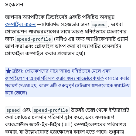
সংকলন
আপনার অ্যাপটিকে ডিভাইসেই একটি পরিচিত অবস্থায়
কম্পাইল করুন
—সাধারণত সহজতার জন্য
speed
, অথবা
প্রোডাকশন পারফরম্যান্সের সাথে আরও ঘনিষ্ঠভাবে মেলানোর
জন্য
speed-profile
(যদিও এর জন্য অ্যাপ্লিকেশনটি ওয়ার্ম
আপ করা এবং প্রোফাইল ডাম্প করা বা অ্যাপটির বেসলাইন
প্রোফাইল কম্পাইল করার প্রয়োজন হয়)।
দ্রষ্টব্য:
প্রোডাকশনের সাথে আরও ঘনিষ্ঠভাবে মেলে এমন
কম্পাইলেশন অবস্থা পরিমাপ করার জন্য ম্যাক্রোবেঞ্চমার্ক
ব্যবহার করার
পরামর্শ দেওয়া হয়, কারণ এটি গুরুত্বপূর্ণ সেটআপ ধাপগুলোকে স্বয়ংক্রিয়
করে তোলে।
speed
এবং
speed-profile
উভয়ই ডেক্স থেকে ইন্টারপ্রেট
করা কোডের চলমান পরিমাণ হ্রাস করে, এবং ফলস্বরূপ
ব্যাকগ্রাউন্ড জাস্ট-ইন-টাইম (JIT) কম্পাইলেশনের পরিমাণও
কমায়, যা উল্লেখযোগ্য হস্তক্ষেপের কারণ হতে পারে। শুধুমাত্র