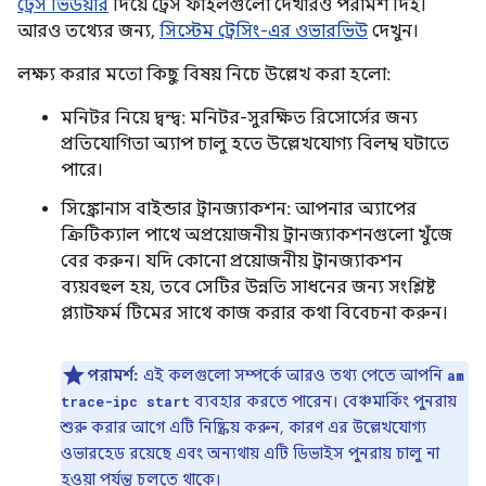
ট্রেস ভিউয়ার
দিয়ে ট্রেস ফাইলগুলো দেখারও পরামর্শ দিই।
আরও তথ্যের জন্য,
সিস্টেম ট্রেসিং-এর ওভারভিউ
দেখুন।
লক্ষ্য করার মতো কিছু বিষয় নিচে উল্লেখ করা হলো:
মনিটর নিয়ে দ্বন্দ্ব: মনিটর-সুরক্ষিত রিসোর্সের জন্য
প্রতিযোগিতা অ্যাপ চালু হতে উল্লেখযোগ্য বিলম্ব ঘটাতে
পারে।
সিঙ্ক্রোনাস বাইন্ডার ট্রানজ্যাকশন: আপনার অ্যাপের
ক্রিটিক্যাল পাথে অপ্রয়োজনীয় ট্রানজ্যাকশনগুলো খুঁজে
বের করুন। যদি কোনো প্রয়োজনীয় ট্রানজ্যাকশন
ব্যয়বহুল হয়, তবে সেটির উন্নতি সাধনের জন্য সংশ্লিষ্ট
প্ল্যাটফর্ম টিমের সাথে কাজ করার কথা বিবেচনা করুন।
পরামর্শ:
এই কলগুলো সম্পর্কে আরও তথ্য পেতে আপনি
am
ব্যবহার করতে পারেন। বেঞ্চমার্কিং পুনরায়
trace-ipc start
শুরু করার আগে এটি নিষ্ক্রিয় করুন, কারণ এর উল্লেখযোগ্য
ওভারহেড রয়েছে এবং অন্যথায় এটি ডিভাইস পুনরায় চালু না
হওয়া পর্যন্ত চলতে থাকে।