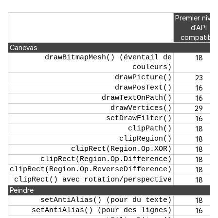
Premier nive
d'API
compatible
Canevas
drawBitmapMesh() (éventail de
18
couleurs)
drawPicture()
23
drawPosText()
16
drawTextOnPath()
16
drawVertices()
29
setDrawFilter()
16
clipPath()
18
clipRegion()
18
clipRect(Region.Op.XOR)
18
clipRect(Region.Op.Difference)
18
clipRect(Region.Op.ReverseDifference)
18
clipRect() avec rotation/perspective
18
Peindre
setAntiAlias() (pour du texte)
18
setAntiAlias() (pour des lignes)
16