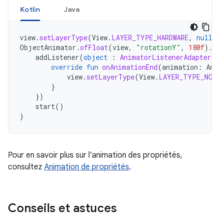
Kotlin
Java
view
.
setLayerType
(
View
.
LAYER_TYPE_HARDWARE
,
null
)
ObjectAnimator
.
ofFloat
(
view
,
"rotationY"
,
180f
).
a
addListener
(
object
:
AnimatorListenerAdapter
()
override
fun
onAnimationEnd
(
animation
:
Ani
view
.
setLayerType
(
View
.
LAYER_TYPE_NON
}
})
start
()
}
Pour en savoir plus sur l'animation des propriétés,
consultez
Animation de propriétés
.
Conseils et astuces