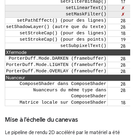
setFilterBitmap()
17
setLinearText()
✗
setMaskFilter()
✗
setPathEffect() (pour des lignes)
28
setShadowLayer() (autre que du texte)
28
setStrokeCap() (pour des lignes)
18
setStrokeCap() (pour des points)
19
setSubpixelText()
28
Xfermode
PorterDuff.Mode.DARKEN (framebuffer)
28
PorterDuff.Mode.LIGHTEN (framebuffer)
28
PorterDuff.Mode.OVERLAY (framebuffer)
28
Nuanceur
ComposeShader dans ComposeShader
28
Nuanceurs du même type dans
28
ComposeShader
Matrice locale sur ComposeShader
18
Mise à l'échelle du canevas
Le pipeline de rendu 2D accéléré par le matériel a été