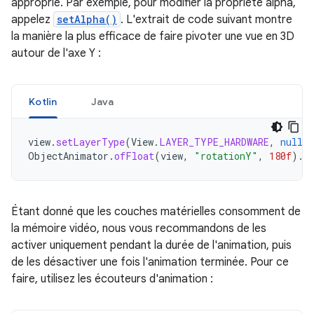
approprié. Par exemple, pour modifier la propriété alpha,
appelez
setAlpha()
. L'extrait de code suivant montre
la manière la plus efficace de faire pivoter une vue en 3D
autour de l'axe Y :
Kotlin
Java
view
.
setLayerType
(
View
.
LAYER_TYPE_HARDWARE
,
null
)
ObjectAnimator
.
ofFloat
(
view
,
"rotationY"
,
180f
).
s
Étant donné que les couches matérielles consomment de
la mémoire vidéo, nous vous recommandons de les
activer uniquement pendant la durée de l'animation, puis
de les désactiver une fois l'animation terminée. Pour ce
faire, utilisez les écouteurs d'animation :