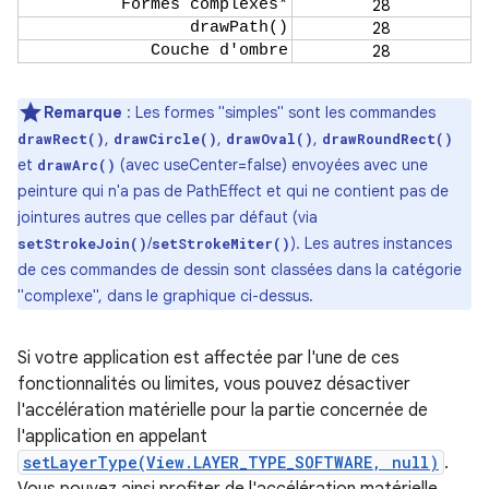
Formes complexes*
28
drawPath()
28
Couche d'ombre
28
Remarque
: Les formes "simples" sont les commandes
,
,
,
drawRect()
drawCircle()
drawOval()
drawRoundRect()
et
(avec useCenter=false) envoyées avec une
drawArc()
peinture qui n'a pas de PathEffect et qui ne contient pas de
jointures autres que celles par défaut (via
/
). Les autres instances
setStrokeJoin()
setStrokeMiter()
de ces commandes de dessin sont classées dans la catégorie
"complexe", dans le graphique ci-dessus.
Si votre application est affectée par l'une de ces
fonctionnalités ou limites, vous pouvez désactiver
l'accélération matérielle pour la partie concernée de
l'application en appelant
setLayerType(View.LAYER_TYPE_SOFTWARE, null)
.