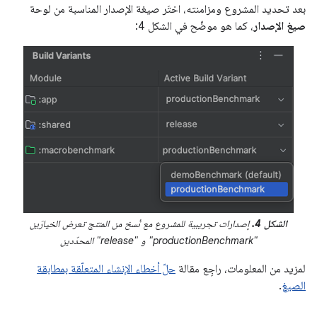
بعد تحديد المشروع ومزامنته، اختَر صيغة الإصدار المناسبة من لوحة
صيغ الإصدار
، كما هو موضّح في الشكل 4:
الشكل 4.
إصدارات تجريبية للمشروع مع نُسخ من المنتج تعرض الخيارَين
"productionBenchmark" و "release" المحدّدين
لمزيد من المعلومات، راجِع مقالة
حلّ أخطاء الإنشاء المتعلّقة بمطابقة
الصيغ
.