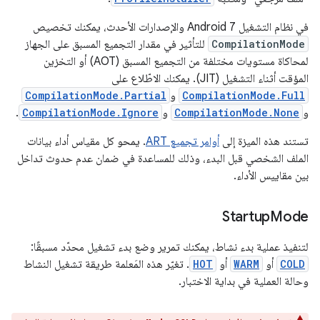
في نظام التشغيل Android 7 والإصدارات الأحدث، يمكنك تخصيص
CompilationMode
للتأثير في مقدار التجميع المسبق على الجهاز
لمحاكاة مستويات مختلفة من التجميع المسبق (AOT) أو التخزين
المؤقت أثناء التشغيل (JIT). يمكنك الاطّلاع على
CompilationMode.Full
و
CompilationMode.Partial
و
CompilationMode.None
و
CompilationMode.Ignore
.
تستند هذه الميزة إلى
أوامر تجميع ART
. يمحو كل مقياس أداء بيانات
الملف الشخصي قبل البدء، وذلك للمساعدة في ضمان عدم حدوث تداخل
بين مقاييس الأداء.
Startup
Mode
لتنفيذ عملية بدء نشاط، يمكنك تمرير وضع بدء تشغيل محدّد مسبقًا:
COLD
أو
WARM
أو
HOT
. تغيّر هذه المَعلمة طريقة تشغيل النشاط
وحالة العملية في بداية الاختبار.