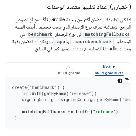
(اختياري) إعداد تطبيق متعدد الوحدات
إذا كان تطبيقك يتضمّن أكثر من وحدة Gradle، تأكَّد من أنّ نصوص
البرامج الإنشائية تعرف نوع الإصدار الذي يجب تجميعه. أضِف السمة
matchingFallbacks
إلى نوع الإصدار
benchmark
في
الوحدتَين
:macrobenchmark
و
:app
. ويمكن أن تتضمّن بقية
وحدات Gradle النمطية الإعدادات نفسها كما في السابق.
Kotlin
أنيق
create
(
"benchmark"
)
{
initWith
(
getByName
(
"release"
))
signingConfig
=
signingConfigs
.
getByName
(
"debu
matchingFallbacks
+=
listOf
(
"release"
)
}