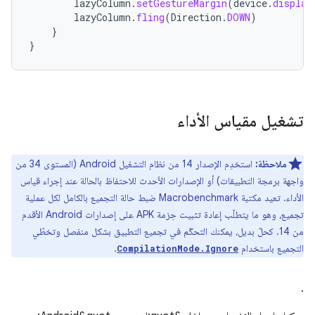
lazyColumn
.
setGestureMargin
(
device
.
display
lazyColumn
.
fling
(
Direction
.
DOWN
)
}
}
تشغيل مقياس الأداء
ملاحظة:
استخدِم الإصدار 14 من نظام التشغيل Android (المستوى 34 من
واجهة برمجة التطبيقات) أو الإصدارات الأحدث للاحتفاظ بالحالة عند إجراء قياس
الأداء. تعيد مكتبة Macrobenchmark ضبط حالة التجميع بالكامل لكل عملية
تجميع، وهو ما يتطلّب إعادة تثبيت حِزمة APK على إصدارات Android الأقدم
من 14. كحلّ بديل، يمكنك التحكّم في تجميع التطبيق بشكل منفصل وتخطّي
التجميع باستخدام
.
CompilationMode.Ignore
.