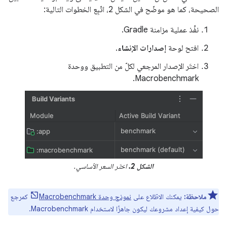
الصحيحة، كما هو موضّح في الشكل 2، اتّبِع الخطوات التالية:
نفِّذ عملية مزامنة Gradle.
افتح لوحة
إصدارات الإنشاء
.
اختَر الإصدار المرجعي لكلّ من التطبيق ووحدة
Macrobenchmark.
الشكل 2.
اختَر السعر الأساسي.
ملاحظة:
يمكنك الاطّلاع على
نموذج وحدة Macrobenchmark
كمرجع
حول كيفية إعداد مشروعك ليكون جاهزًا لاستخدام Macrobenchmark.