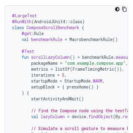
@LargeTest
@RunWith
(
AndroidJUnit4
::
class
)
class
ComposeScrollBenchmark
{
@get
:
Rule
val
benchmarkRule
=
MacrobenchmarkRule
()
@Test
fun
scrollLazyColumn
()
=
benchmarkRule
.
measure
packageName
=
"com.example.compose.app"
,
metrics
=
listOf
(
FrameTimingMetric
()),
iterations
=
5
,
startupMode
=
StartupMode
.
WARM
,
setupBlock
=
{
pressHome
()
}
)
{
startActivityAndWait
()
// Find the Compose node using the testTag
val
lazyColumn
=
device
.
findObject
(
By
.
res
(
// Simulate a scroll gesture to measure Fr