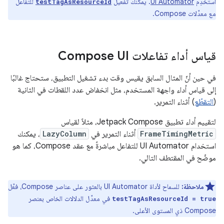
استخدِم
UI Automator
. يمكنك تفعيل
للتفاعل
testTagAsResourceId
مع معدِّلات Compose.
قياس أداء تفاعلات Compose UI
في حين أنّ المثال السابق يقيس وقت بدء تشغيل التطبيق، ستحتاج غالبًا
إلى قياس أداء واجهة المستخدم، مثل انخفاض عدد اللقطات في الثانية
(
التقطّع
) أثناء التمرير.
لتقييم أداء تطبيق Jetpack Compose، مثلاً لقياس
FrameTimingMetric
أثناء التمرير في
LazyColumn
، يمكنك
استخدام UI Automator للتفاعل مباشرةً مع عقد Compose، كما هو
موضّح في المقتطف التالي.
ملاحظة:
للسماح لأداة UI Automator بالعثور على عناصر Compose، فعِّل
في معدِّل الدلالات الخاص بعنصر
testTagAsResourceId = true
Compose ذي المستوى الأعلى.