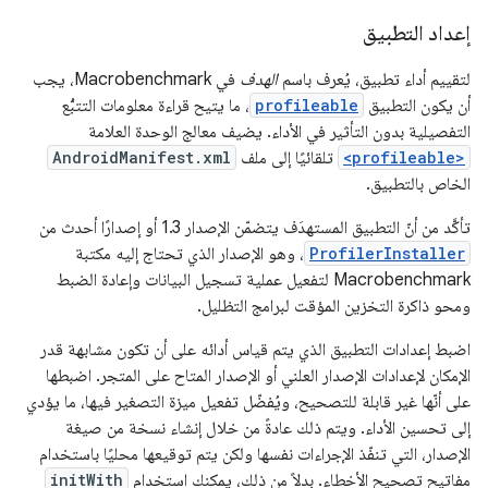
إعداد التطبيق
لتقييم أداء تطبيق، يُعرف باسم
الهدف
في Macrobenchmark، يجب
أن يكون التطبيق
profileable
، ما يتيح قراءة معلومات التتبُّع
التفصيلية بدون التأثير في الأداء. يضيف معالج الوحدة العلامة
<profileable>
تلقائيًا إلى ملف
AndroidManifest.xml
الخاص بالتطبيق.
تأكَّد من أنّ التطبيق المستهدَف يتضمّن الإصدار 1.3 أو إصدارًا أحدث من
ProfilerInstaller
، وهو الإصدار الذي تحتاج إليه مكتبة
Macrobenchmark لتفعيل عملية تسجيل البيانات وإعادة الضبط
ومحو ذاكرة التخزين المؤقت لبرامج التظليل.
اضبط إعدادات التطبيق الذي يتم قياس أدائه على أن تكون مشابهة قدر
الإمكان لإعدادات الإصدار العلني أو الإصدار المتاح على المتجر. اضبطها
على أنّها غير قابلة للتصحيح، ويُفضّل تفعيل ميزة التصغير فيها، ما يؤدي
إلى تحسين الأداء. ويتم ذلك عادةً من خلال إنشاء نسخة من صيغة
الإصدار، التي تنفّذ الإجراءات نفسها ولكن يتم توقيعها محليًا باستخدام
مفاتيح تصحيح الأخطاء. بدلاً من ذلك، يمكنك استخدام
initWith