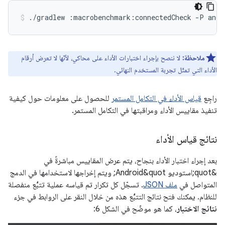
./gradlew
:macrobenchmark:connectedCheck
-P
andr
ملاحظة:
لا ننصح بإجراء اختبارات الأداء على محاكي، لأنّها لا تعرض أرقام
الأداء التي تمثّل تجربة المستخدم النهائي.
راجِع
قياس الأداء في التكامل المستمر
للحصول على معلومات حول كيفية
تنفيذ مقاييس الأداء ومراقبتها في التكامل المستمر.
نتائج قياس الأداء
بعد إجراء اختبار الأداء بنجاح، يتم عرض المقاييس مباشرةً في
&quot;استوديو Android&quot; ويتم إخراجها لاستخدامها في الدمج
المتواصل في
ملف JSON
. تسجّل كل تكرار تم قياسه عملية تتبُّع منفصلة
للنظام. يمكنك فتح نتائج التتبُّع هذه من خلال النقر على الروابط في جزء
نتائج الاختبار
، كما هو موضّح في الشكل 6: