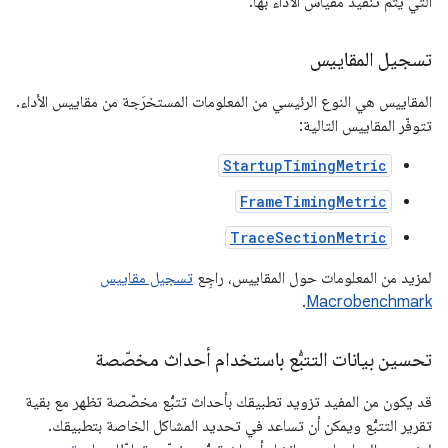
التي يتم تنفيذ مقياس الأداء بها.
تسجيل المقاييس
المقاييس هي النوع الرئيسي من المعلومات المستخرَجة من مقاييس الأداء.
تتوفّر المقاييس التالية:
StartupTimingMetric
FrameTimingMetric
TraceSectionMetric
لمزيد من المعلومات حول المقاييس، راجِع
تسجيل مقاييس
.
Macrobenchmark
تحسين بيانات التتبُّع باستخدام أحداث مخصّصة
قد يكون من المفيد تزويد تطبيقك بأحداث تتبُّع مخصّصة تظهر مع بقية
تقرير التتبُّع ويمكن أن تساعد في تحديد المشاكل الخاصة بتطبيقك.