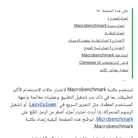
على هذه الصفحة
إعداد المشروع
إعداد وحدة Macrobenchmark
إعداد التطبيق
(اختياري) إعداد تطبيق متعدد الوحدات
(اختياري) إعداد نُسخ المنتج
إنشاء فئة Macrobenchmark
قياس أداء تفاعلات Compose UI
تشغيل مقياس الأداء
استخدِم مكتبة Macrobenchmark لاختبار حالات الاستخدام الأكبر
لتطبيقك، بما في ذلك بدء تشغيل التطبيق وعمليات معالجة واجهة
المستخدم المعقّدة، مثل التمرير السريع في
LazyColumn
أو تشغيل
الرسوم المتحركة. إذا أردت اختبار أجزاء أصغر من الرمز، اطّلِع على
Microbenchmark
. توضّح هذه الصفحة كيفية إعداد مكتبة
Macrobenchmark.