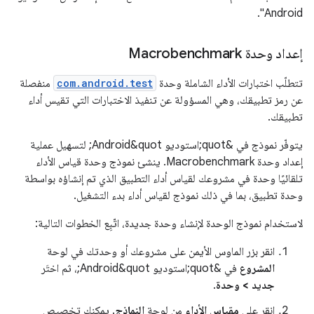
Android".
إعداد وحدة Macrobenchmark
تتطلّب اختبارات الأداء الشاملة وحدة
com.android.test
منفصلة
عن رمز تطبيقك، وهي المسؤولة عن تنفيذ الاختبارات التي تقيس أداء
تطبيقك.
يتوفّر نموذج في &quot;استوديو Android&quot; لتسهيل عملية
إعداد وحدة Macrobenchmark. ينشئ نموذج وحدة قياس الأداء
تلقائيًا وحدة في مشروعك لقياس أداء التطبيق الذي تم إنشاؤه بواسطة
وحدة تطبيق، بما في ذلك نموذج لقياس أداء بدء التشغيل.
لاستخدام نموذج الوحدة لإنشاء وحدة جديدة، اتّبِع الخطوات التالية:
انقر بزر الماوس الأيمن على مشروعك أو وحدتك في لوحة
المشروع
في &quot;استوديو Android&quot;، ثم اختَر
جديد > وحدة
.
انقر على
مقياس الأداء
من لوحة
النماذج
. يمكنك تخصيص