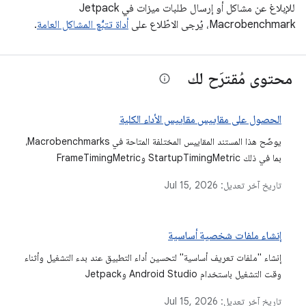
للإبلاغ عن مشاكل أو إرسال طلبات ميزات في Jetpack
Macrobenchmark، يُرجى الاطّلاع على
أداة تتبُّع المشاكل العامة
.
محتوى مُقترَح لك
الحصول على مقاييس مقاييس الأداء الكلية
يوضّح هذا المستند المقاييس المختلفة المتاحة في Macrobenchmarks،
بما في ذلك StartupTimingMetric وFrameTimingMetric
وTraceSectionMetric وPowerMetric، ويشرح ما يقيسه كل
تاريخ آخر تعديل:
Jul 15, 2026
مقياس وكيفية تفسير نتائجه.
إنشاء ملفات شخصية أساسية
إنشاء "ملفات تعريف أساسية" لتحسين أداء التطبيق عند بدء التشغيل وأثناء
وقت التشغيل باستخدام Android Studio وJetpack
Macrobenchmark
تاريخ آخر تعديل:
Jul 15, 2026