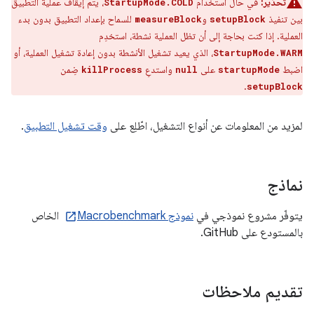
تحذير:
في حال استخدام
، يتم إيقاف عملية التطبيق
StartupMode.COLD
بين تنفيذ
و
للسماح بإعداد التطبيق بدون بدء
measureBlock
setupBlock
العملية. إذا كنت بحاجة إلى أن تظل العملية نشطة، استخدِم
، الذي يعيد تشغيل الأنشطة بدون إعادة تشغيل العملية، أو
StartupMode.WARM
اضبط
على
واستدعِ
ضِمن
killProcess
null
startupMode
.
setupBlock
لمزيد من المعلومات عن أنواع التشغيل، اطّلِع على
وقت تشغيل التطبيق
.
نماذج
يتوفّر مشروع نموذجي في
نموذج Macrobenchmark
الخاص
بالمستودع على GitHub.
تقديم ملاحظات