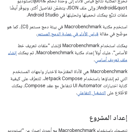
تُخرج المكتبة نتائج قياس الأداء إلى وحدة تحكّم &quot;استوديو
Android&quot; وإلى ملف JSON يتضمّن تفاصيل أكثر. ويوفّر أيضًا
ملفات تتبُّع يمكنك تحميلها وتحليلها في Android Studio.
استخدِم مكتبة Macrobenchmark في بيئة دمج مستمر (CI)، كما هو
موضّح في مقالة
قياس الأداء في عملية الدمج المستمر
.
يمكنك استخدام Macrobenchmark لإنشاء "ملفات تعريف خط
الأساس". عليك أولاً إعداد مكتبة Macrobenchmark، ثم يمكنك
إنشاء
ملف تعريف أساسي
.
‫Macrobenchmark هي الأداة المقترَحة لاختبار واجهات المستخدم
التي تم إنشاؤها باستخدام Jetpack Compose. للتعرّف على كيفية
كتابة اختبارات UI Automator تتفاعل مع عقد Compose، يمكنك
الاطّلاع على
التشغيل التفاعلي
.
إعداد المشروع
ننصحك باستخدام Macrobenchmark مع أحدث إصدار من "استوديو