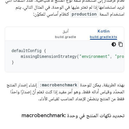
نظام الإصدار إلى استخدام سمة نوع المنتج الاحتياطية. حدِّد السمات التي
تريد استخدامها إذا لم تعثر عليها في الوحدة. في المثال التالي، يتم
استخدام السمة
production
كنظام أساسي للمكوّن:
Kotlin
أنيق
defaultConfig
{
missingDimensionStrategy
(
"environment"
,
"produ
}
بهذه الطريقة، يمكن للوحدة
:macrobenchmark
إنشاء إصدار المنتج
المحدّد وقياس أدائه فقط، وهو أمر مفيد إذا كنت تعلم أنّ إصدارًا واحدًا
فقط من المنتج يتضمّن الإعداد المناسب لقياس الأداء.
تحديد نكهات المنتج في وحدة :macrobenchmark