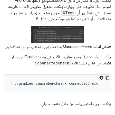
يمكنك إجراء الاختبار من داخل &quot;استوديو Android&quot;
لقياس أداء تطبيقك على جهازك. يمكنك تشغيل مقاييس الأداء بالطريقة
نفسها التي تشغّل بها أي
@Test
أخرى باستخدام إجراء الهامش بجانب
فئة الاختبار أو الطريقة، كما هو موضّح في الشكل 5.
الشكل 5.
نفِّذ Macrobenchmark باستخدام إجراء الحاشية بجانب فئة الاختبار.
يمكنك أيضًا تشغيل جميع مقاييس الأداء في وحدة Gradle من سطر
الأوامر من خلال تنفيذ الأمر
connectedCheck
:
./gradlew
:macrobenchmark:connectedCheck
يمكنك إجراء اختبار واحد من خلال تنفيذ ما يلي: