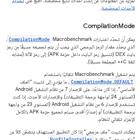
لمزيد من المعلومات عن إنشاء أحداث تتبُّع مخصّصة، اطّلِع على
تحديد
الأحداث المخصّصة
.
Compilation
Mode
يمكن أن تحدّد اختبارات Macrobenchmark
CompilationMode
،
الذي يحدّد مقدار الرمز البرمجي الذي يجب أن يتم تجميعه مسبقًا من رمز
بايت DEX (تنسيق رمز البايت داخل حزمة APK) إلى رمز الآلة (مشابه
للغة C++ المجمّعة مسبقًا).
يتم تشغيل Macrobenchmark تلقائيًا باستخدام
CompilationMode.DEFAULT
، ما يؤدي إلى تثبيت "الملف
الأساسي"، إذا كان متاحًا، على الإصدار 7 من نظام التشغيل Android
(المستوى 24 لواجهة برمجة التطبيقات) والإصدارات الأحدث. إذا كنت
تستخدم الإصدار 6 من نظام التشغيل Android (المستوى 23 من واجهة
برمجة التطبيقات) أو إصدارًا أقدم، سيتم تجميع حزمة APK بالكامل
كإجراء تلقائي للنظام.
يمكنك تثبيت "ملف مرجعي" إذا كان التطبيق المستهدَف يتضمّن كلاً من
"ملف مرجعي" ومكتبة
ProfileInstaller
.