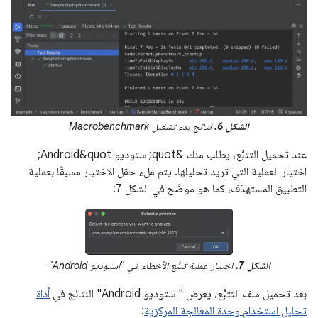
الشكل 6.
نتائج بدء تشغيل Macrobenchmark
عند تحميل التتبُّع، يطلب منك &quot;استوديو Android&quot;
اختيار العملية التي تريد تحليلها. يتم ملء حقل الاختيار مسبقًا بعملية
التطبيق المستهدَف، كما هو موضّح في الشكل 7:
الشكل 7.
اختيار عملية تتبُّع الأخطاء في "استوديو Android"
بعد تحميل ملف التتبُّع، يعرض "استوديو Android" النتائج في
أداة
تحليل استخدام وحدة المعالجة المركزية
: