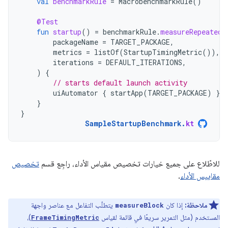
val
benchmarkRule
=
MacrobenchmarkRule
()
@Test
fun
startup
()
=
benchmarkRule
.
measureRepeated
(
packageName
=
TARGET_PACKAGE
,
metrics
=
listOf
(
StartupTimingMetric
()),
iterations
=
DEFAULT_ITERATIONS
,
)
{
// starts default launch activity
uiAutomator
{
startApp
(
TARGET_PACKAGE
)
}
}
}
SampleStartupBenchmark
.
kt
للاطّلاع على جميع خيارات تخصيص مقياس الأداء، راجِع قسم
تخصيص
مقاييس الأداء
.
ملاحظة:
إذا كان
يتطلّب التفاعل مع عناصر واجهة
measureBlock
المستخدم (مثل التمرير سريعًا في قائمة لقياس
)،
FrameTimingMetric