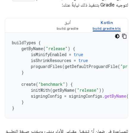
لتوجيه Gradle بتنفيذ ذلك نيابةً عنك:
Kotlin
أنيق
buildTypes
{
getByName
(
"release"
)
{
isMinifyEnabled
=
true
isShrinkResources
=
true
proguardFiles
(
getDefaultProguardFile
(
"prog
}
create
(
"benchmark"
)
{
initWith
(
getByName
(
"release"
))
signingConfig
=
signingConfigs
.
getByName
(
"
}
}
للمساعدة في ضمان أنّ تشغيل مقياس الأداء ينشئ ويختبر صيغة التطبيق