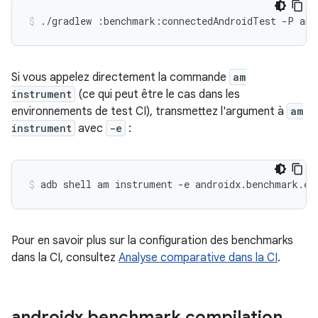
./gradlew
:benchmark:connectedAndroidTest
-P
and
Si vous appelez directement la commande
am
instrument
(ce qui peut être le cas dans les
environnements de test CI), transmettez l'argument à
am
instrument
avec
-e
:
adb
shell
am
instrument
-e
androidx.benchmark.en
Pour en savoir plus sur la configuration des benchmarks
dans la CI, consultez
Analyse comparative dans la CI
.
androidx
.
benchmark
.
compilation
.