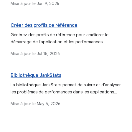
Mise à jour le
Jan 9, 2026
Créer des profils de référence
Générez des profils de référence pour améliorer le
démarrage de l'application et les performances
d'exécution à l'aide d'Android Studio et de
Mise à jour le
Jul 15, 2026
Jetpack Macrobenchmark.
Bibliothèque JankStats
La bibliothèque JankStats permet de suivre et d'analyser
les problèmes de performances dans les applications
Android en fournissant des informations sur les frames
Mise à jour le
May 5, 2026
d'application qui mettent trop de temps à s'afficher. Elle
offre des fonctionnalités telles que l'heuristique des à-
coups et le contexte de l'état de l'UI.