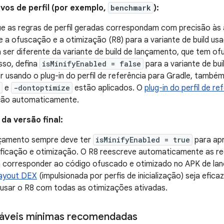
vos de perfil (por exemplo,
benchmark
):
ue as regras de perfil geradas correspondam com precisão às
e a ofuscação e a otimização (R8) para a variante de build usa
a ser diferente da variante de build de lançamento, que tem o
isso, defina
isMinifyEnabled = false
para a variante de bui
r usando o plug-in do perfil de referência para Gradle, também
e
-dontoptimize
estão aplicados. O
plug-in do perfil de r
ção automaticamente.
 da versão final:
ançamento sempre deve ter
isMinifyEnabled = true
para apr
ficação e otimização. O R8 reescreve automaticamente as reg
 corresponder ao código ofuscado e otimizado no APK de lan
layout DEX
(impulsionada por perfis de inicialização) seja efic
 usar o R8 com todas as otimizações ativadas.
táveis mínimas recomendadas