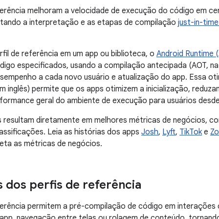
eferência melhoram a velocidade de execução do código em ce
evitando a interpretação e as etapas de compilação
just-in-time
rfil de referência em um app ou biblioteca, o
Android Runtime 
igo especificados, usando a compilação antecipada (AOT, na s
sempenho a cada novo usuário e atualização do app. Essa otim
em inglês) permite que os apps otimizem a inicialização, reduza
formance geral do ambiente de execução para usuários desde
s resultam diretamente em melhores métricas de negócios, co
assificações. Leia as histórias dos apps
Josh
,
Lyft
,
TikTok
e
Z
ta as métricas de negócios.
s dos perfis de referência
ferência permitem a pré-compilação de código em interações 
o app, navegação entre telas ou rolagem de conteúdo, tornan