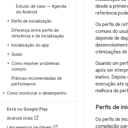
desde a primeir
Estudo de caso — Agenda
do Android
referência pode
Perfis de inicialização
Os perfis de re
Diferença entre perfis de
comuns do usuá
referência e de inicialização
depende de disp
desenvolvimento
Inicialização do app
otimizações de 
Guias
Quando um perfi
Como resolver problemas
comuns
após ser interp
inativo. Depois
Práticas recomendadas de
execução até q
performance
melhora de per
Como monitorar o desempenho
Perfis de in
Está no Google Play
Android vitals
Os perfis de in
compilação para
Lançamentos saudáveis