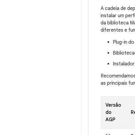
A cadeia de de
instalar um per
da biblioteca 
diferentes e fu
Plug-in do
Bibliotec
Instalador
Recomendamos o 
as principais 
Versão
do
R
AGP