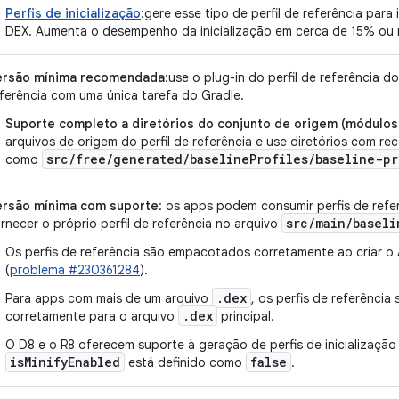
Perfis de inicialização
:gere esse tipo de perfil de referência para
DEX. Aumenta o desempenho da inicialização em cerca de 15% ou 
ersão mínima recomendada
:use o plug-in do perfil de referência d
ferência com uma única tarefa do Gradle.
Suporte completo a diretórios do conjunto de origem (módulos
arquivos de origem do perfil de referência e use diretórios com re
src/free/generated/baselineProfiles/baseline-pr
como
ersão mínima com suporte
: os apps podem consumir perfis de refer
src
/
main
/
baseli
rnecer o próprio perfil de referência no arquivo
Os perfis de referência são empacotados corretamente ao criar 
(
problema #230361284
).
.dex
Para apps com mais de um arquivo
, os perfis de referênci
.dex
corretamente para o arquivo
principal.
O D8 e o R8 oferecem suporte à geração de perfis de inicialização
isMinifyEnabled
false
está definido como
.