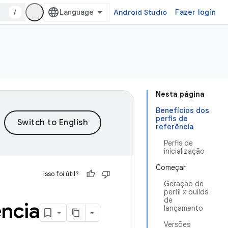
/
Android Studio
Fazer login
Nesta página
Benefícios dos
perfis de
referência
Perfis de
inicialização
Começar
Isso foi útil?
Geração de
perfil x builds
de
ência
lançamento
Versões