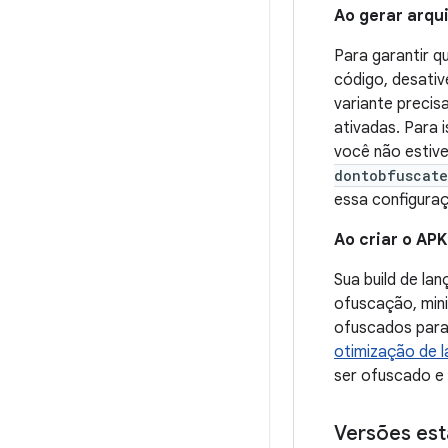
Ao gerar arqui
Para garantir q
código, desativ
variante precis
ativadas. Para 
você não estive
dontobfuscate
essa configura
Ao criar o APK
Sua build de l
ofuscação, mini
ofuscados para
otimização de 
ser ofuscado e
Versões es