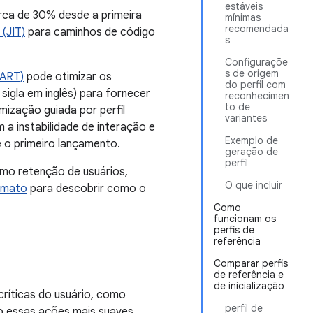
estáveis
rca de 30% desde a primeira
mínimas
recomendada
 (JIT)
para caminhos de código
s
Configuraçõe
s de origem
(ART)
pode otimizar os
do perfil com
igla em inglês) para fornecer
reconhecimen
to de
ização guiada por perfil
variantes
m a instabilidade de interação e
Exemplo de
 o primeiro lançamento.
geração de
perfil
mo retenção de usuários,
O que incluir
omato
para descobrir como o
Como
funcionam os
perfis de
referência
Comparar perfis
de referência e
de inicialização
críticas do usuário, como
perfil de
do essas ações mais suaves