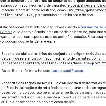
uporte completo a diretórios do conjunto de origem (módulos de
retórios com reconhecimento de variantes, é possível declarar vário
src
/
free
/
generated
e referência com um nome arbitrário, como
aseline-prof1
.
txt
, para módulos de biblioteca e de app.
stalações locais de builds não depuráveis usando a
ferramenta de 
o Gradle
ou o Android Studio instalam perfis de baseline, para que
ançamento local corresponda mais de perto à produção. Essa atual
 produção dos perfis de referência.
Suporte parcial a diretórios do conjunto de origem (módulos de
de perfil de referência com reconhecimento de variantes, como
src/free/generated/baselineProfiles/baseline-prof.tx
Os perfis de referência incluem
classes simplificadas
.
Reescrita das regras do R8
: o D8 e o R8 podem transformar as r
perfil de inicialização e de referência para capturar todas as regra
desempenho do app. Isso permite gerar perfis de um build não redu
lançamento reduzido. Isso aumenta a cobertura do perfil de refe
30% e o desempenho do app em cerca de 15%.