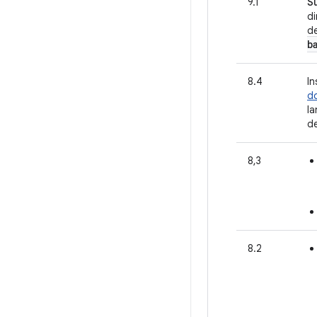
9.1
S
di
d
b
8.4
In
d
l
de
8,3
8.2