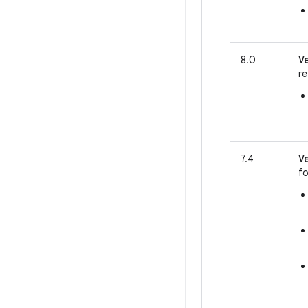
8.0
V
re
7.4
V
fo