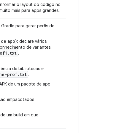
 informar o layout do código no
muito mais para apps grandes.
o Gradle para gerar perfis de
 de app)
: declare vários
conhecimento de variantes,
of1.txt
.
ência de bibliotecas e
ne-prof
.
txt
.
o APK de um pacote de app
a são empacotados
 de um build em que