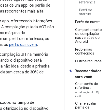
referência
osta de um app, os perfis de
Perfil de
as recorrentes mais alta.
startup
 do app, oferecendo interações
Perfis da nuvem
. A compilação guiada AOT não
Comportamento
uma máquina de
de compilação
nas versões do
um perfil de referência, as
Android
as os
perfis da nuvem
.
Problemas
conhecidos
 compilação JIT na memória
ando o dispositivo está
Outros recursos
ia não ideal desde a primeira
Recomendados
relatam cerca de 30% de
para você
Criar perfis de
referência
Atualização:
Jul 15,
2026
 usados no tempo de
Criar e avaliar
perfis de
ra otimização no dispositivo.