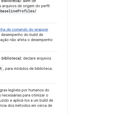
 biblioteca)
: além de
s arquivos de origem do perfil
/
baseline
Profiles
/
linha de comando do wrapper
 o desempenho do build de
ização não afeta o desempenho
 biblioteca)
: declare arquivos
t
, para módulos de biblioteca.
egras legíveis por humanos do
s necessárias para otimizar o
zido e aplicá-los a um build de
rência dos métodos em cerca de