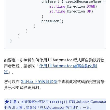
onElement
{
viewIdResourceName
==
it
.
fling
(
Direction
.
DOWN
)
it
.
fling
(
Direction
.
UP
)
}
pressBack
()
}
}
}
}
如要進一步瞭解如何使用 UI Automator 程式庫自動執行使
用者歷程，請參閱「
使用 UI Automator 編寫自動化測
試
」。
您可以在
GitHub 上的效能範例
中查看此程式碼的完整背景
資訊和更多詳細資料。
注意：
如要瞭解如何使用
存取 Jetpack Compose
testTag()
中的 UI 元素，請參閱「
與 UiAutomator 的互通性
」一文。