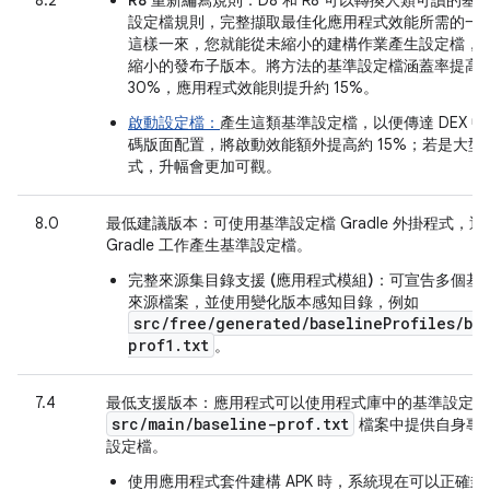
8.2
R8 重新編寫規則：
D8 和 R8 可以轉換人類可讀的基
設定檔規則，完整擷取最佳化應用程式效能所需的一
這樣一來，您就能從未縮小的建構作業產生設定檔，
縮小的發布子版本。將方法的基準設定檔涵蓋率提高
30%，應用程式效能則提升約 15%。
啟動設定檔：
產生這類基準設定檔，以便傳達 DEX 
碼版面配置，將啟動效能額外提高約 15%；若是大型
式，升幅會更加可觀。
8.0
最低建議版本：
可使用基準設定檔 Gradle 外掛程式，
Gradle 工作產生基準設定檔。
完整來源集目錄支援 (應用程式模組)：
可宣告多個基
來源檔案，並使用變化版本感知目錄，例如
src/free/generated/baselineProfiles/ba
prof1.txt
。
7.4
最低支援版本：
應用程式可以使用程式庫中的基準設定檔
src
/
main
/
baseline-prof
.
txt
檔案中提供自身專
設定檔。
使用應用程式套件建構 APK 時，系統現在可以正確