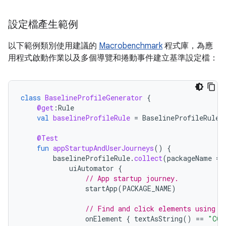
設定檔產生範例
以下範例類別使用建議的
Macrobenchmark
程式庫，為應
用程式啟動作業以及多個導覽和捲動事件建立基準設定檔：
class
BaselineProfileGenerator
{
@get
:
Rule
val
baselineProfileRule
=
BaselineProfileRule
(
@Test
fun
appStartupAndUserJourneys
()
{
baselineProfileRule
.
collect
(
packageName
=
uiAutomator
{
// App startup journey.
startApp
(
PACKAGE_NAME
)
// Find and click elements using t
onElement
{
textAsString
()
==
"COM