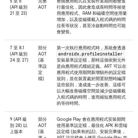
5 至 6
完整
整個應用程式在安裝作業期間都會進
(API 級別
AOT
行最佳化，因此會造成長時間等候使
21 至 23)
用應用程式、RAM 和磁碟空間使用量
增加，以及從磁碟載入程式碼的時間
拉長等狀況，甚至冷啟動時間也可能
會變長。
7 至 8.1
部分
第一次執行應用程式時，系統會透過
androidx
.
profileinstaller
(API 級別
AOT
24 至 27)
(基
安裝基準設定檔，那時這個依附元件
準設
是由應用程式模組定義。ART 可以在
定
應用程式使用期間新增額外的設定檔
檔)
規則，並在裝置處於閒置狀態時編譯
這些規則，達成進一步改善。這樣可
以大幅改善磁碟空間並減少從磁碟載
入程式碼的時間，進而縮短應用程式
的等待時間。
9 (API 級
部分
Google Play 會在應用程式安裝期間
別 28) 以
AOT
使用基準設定檔，最佳化 APK 和雲端
上版本
(基
設定檔 (如果有的話)。安裝完畢後，
準 +
ART 設定檔會上傳至 Google Play 並