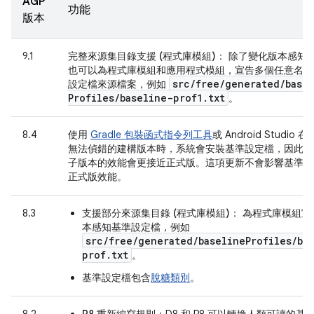
AGP
功能
版本
9.1
完整來源集目錄支援 (程式庫模組)：
除了變化版本感知
也可以為程式庫模組和應用程式模組，宣告多個任意名稱
src
/
free
/
generated
/
base
設定檔來源檔案，例如
Profiles
/
baseline-prof1
.
txt
。
8.4
使用
Gradle 包裝函式指令列工具
或 Android Studio
無法偵錯的建構版本時，系統會安裝基準設定檔，因此本
子版本的效能會更接近正式版。這項更新不會影響基準設
正式版效能。
8.3
支援部分來源集目錄 (程式庫模組)：
為程式庫模組宣
本感知基準設定檔，例如
src/free/generated/baselineProfiles/ba
prof.txt
。
基準設定檔包含
脫糖類別
。