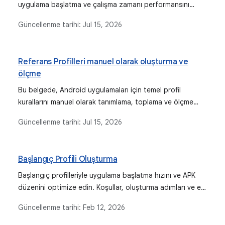
uygulama başlatma ve çalışma zamanı performansını
iyileştirmek için temel profiller oluşturun.
Güncellenme tarihi:
Jul 15, 2026
Referans Profilleri manuel olarak oluşturma ve
ölçme
Bu belgede, Android uygulamaları için temel profil
kurallarını manuel olarak tanımlama, toplama ve ölçme
hakkında ayrıntılı talimatlar verilmektedir. Bu talimatlar,
Güncellenme tarihi:
Jul 15, 2026
Jetpack Macrobenchmark kitaplığı gibi otomatik
oluşturma yöntemlerine alternatif olarak kullanılabilir.
Başlangıç Profili Oluşturma
Başlangıç profilleriyle uygulama başlatma hızını ve APK
düzenini optimize edin. Koşullar, oluşturma adımları ve en
iyi uygulamalar hakkında bilgi edinin.
Güncellenme tarihi:
Feb 12, 2026