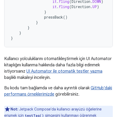
it
.
fling
(
Direction
.
DOWN
)
it
.
fling
(
Direction
.
UP
)
}
pressBack
()
}
}
}
}
Kullanıcı yolculuklarını otomatikleştirmek için UI Automator
kitaplığını kullanma hakkında daha fazla bilgi edinmek
istiyorsanız
UI Automator ile otomatik testler yazma
başlıklı makaleyi inceleyin.
Bu kodu tam bağlamda ve daha ayrıntılı olarak
GitHub'daki
performans örneklerimizde
görebilirsiniz.
Not:
Jetpack Compose'da kullanıcı arayüzü öğelerine
erişmek için
simgesini kullanmayı öğrenmek
testTag()