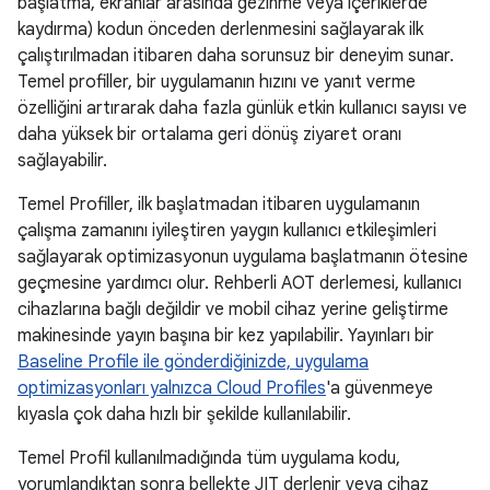
başlatma, ekranlar arasında gezinme veya içeriklerde
kaydırma) kodun önceden derlenmesini sağlayarak ilk
çalıştırılmadan itibaren daha sorunsuz bir deneyim sunar.
Temel profiller, bir uygulamanın hızını ve yanıt verme
özelliğini artırarak daha fazla günlük etkin kullanıcı sayısı ve
daha yüksek bir ortalama geri dönüş ziyaret oranı
sağlayabilir.
Temel Profiller, ilk başlatmadan itibaren uygulamanın
çalışma zamanını iyileştiren yaygın kullanıcı etkileşimleri
sağlayarak optimizasyonun uygulama başlatmanın ötesine
geçmesine yardımcı olur. Rehberli AOT derlemesi, kullanıcı
cihazlarına bağlı değildir ve mobil cihaz yerine geliştirme
makinesinde yayın başına bir kez yapılabilir. Yayınları bir
Baseline Profile ile gönderdiğinizde, uygulama
optimizasyonları yalnızca Cloud Profiles
'a güvenmeye
kıyasla çok daha hızlı bir şekilde kullanılabilir.
Temel Profil kullanılmadığında tüm uygulama kodu,
yorumlandıktan sonra bellekte JIT derlenir veya cihaz