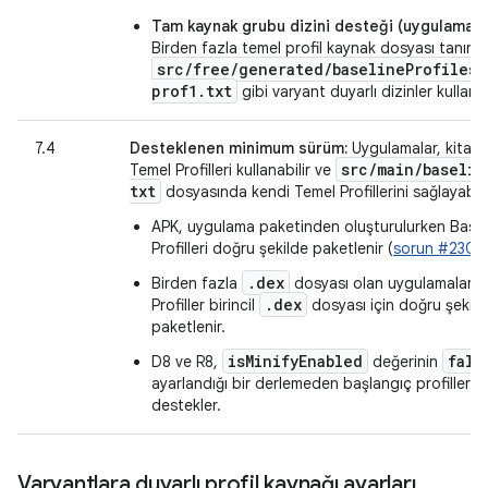
Tam kaynak grubu dizini desteği (uygulama m
Birden fazla temel profil kaynak dosyası tanıml
src/free/generated/baselineProfiles/
prof1.txt
gibi varyant duyarlı dizinler kullanın
7.4
Desteklenen minimum sürüm:
Uygulamalar, kitapl
src
/
main
/
baselin
Temel Profilleri kullanabilir ve
txt
dosyasında kendi Temel Profillerini sağlayabilir
APK, uygulama paketinden oluşturulurken Basel
Profilleri doğru şekilde paketlenir (
sorun #2303
.dex
Birden fazla
dosyası olan uygulamalarda
.dex
Profiller birincil
dosyası için doğru şekild
paketlenir.
isMinifyEnabled
fals
D8 ve R8,
değerinin
ayarlandığı bir derlemeden başlangıç profilleri 
destekler.
Varyantlara duyarlı profil kaynağı ayarları