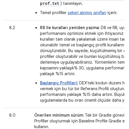
prof.txt
) tanımlayın.
Temel profiller
şekeri alınmış sınıfları
içerir.
8.2
R8 ile kuralları yeniden yazma:
D8 ve R8, uygu
performansını optimize etmek için ihtiyacınız o
kuralları tam olarak yakalamak üzere insan tara
okunabilir temel ve başlangıç profili kurallarını
dönüştürebilir. Bu sayede, küçültülmemiş bir d
profiller oluşturabilir ve bunları küçültülmüş bir
derlemeye uygulayabilirsiniz. Yöntemlerin temel 
kapsamını yaklaşık% 30, uygulama performansın
yaklaşık %15 artırır.
Başlangıç Profilleri:
DEX'teki kodun düzeni hakk
vermek için bu tür bir Referans Profili oluşturu
performansını yaklaşık %15 daha artırır. Büyük
uygulamalarda bu oran önemli ölçüde daha yüks
8.0
Önerilen minimum sürüm:
Tek bir Gradle göreviyl
Profiller oluşturmak için Baseline Profile Gradle ekle
kullanın.