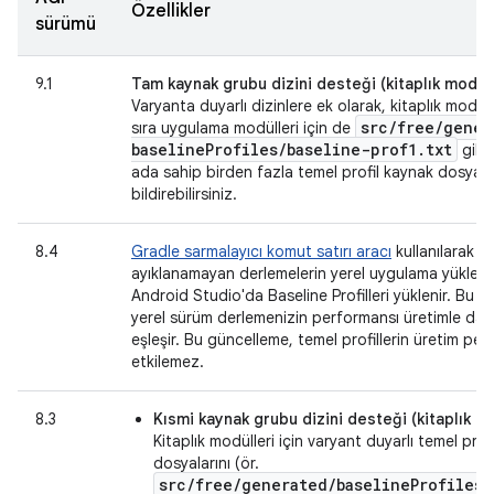
Özellikler
sürümü
9.1
Tam kaynak grubu dizini desteği (kitaplık modüll
Varyanta duyarlı dizinlere ek olarak, kitaplık modüll
src
/
free
/
gener
sıra uygulama modülleri için de
baseline
Profiles
/
baseline-prof1
.
txt
gibi 
ada sahip birden fazla temel profil kaynak dosyası
bildirebilirsiniz.
8.4
Gradle sarmalayıcı komut satırı aracı
kullanılarak h
ayıklanamayan derlemelerin yerel uygulama yükleme
Android Studio'da Baseline Profilleri yüklenir. Bu n
yerel sürüm derlemenizin performansı üretimle da
eşleşir. Bu güncelleme, temel profillerin üretim per
etkilemez.
8.3
Kısmi kaynak grubu dizini desteği (kitaplık mo
Kitaplık modülleri için varyant duyarlı temel profi
dosyalarını (ör.
src/free/generated/baselineProfiles/