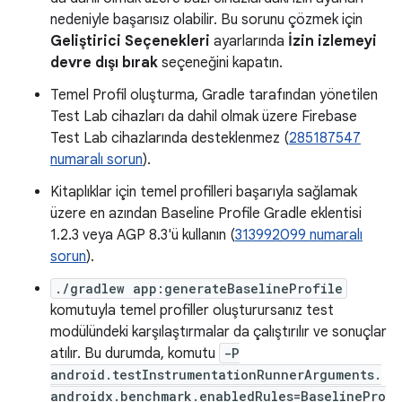
nedeniyle başarısız olabilir. Bu sorunu çözmek için
Geliştirici Seçenekleri
ayarlarında
İzin izlemeyi
devre dışı bırak
seçeneğini kapatın.
Temel Profil oluşturma, Gradle tarafından yönetilen
Test Lab cihazları da dahil olmak üzere Firebase
Test Lab cihazlarında desteklenmez (
285187547
numaralı sorun
).
Kitaplıklar için temel profilleri başarıyla sağlamak
üzere en azından Baseline Profile Gradle eklentisi
1.2.3 veya AGP 8.3'ü kullanın (
313992099 numaralı
sorun
).
./gradlew app:generateBaselineProfile
komutuyla temel profiller oluşturursanız test
modülündeki karşılaştırmalar da çalıştırılır ve sonuçlar
atılır. Bu durumda, komutu
-P
android.testInstrumentationRunnerArguments.
androidx.benchmark.enabledRules=BaselinePro