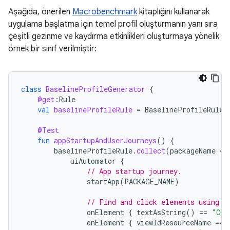
Aşağıda, önerilen
Macrobenchmark
kitaplığını kullanarak
uygulama başlatma için temel profil oluşturmanın yanı sıra
çeşitli gezinme ve kaydırma etkinlikleri oluşturmaya yönelik
örnek bir sınıf verilmiştir:
class
BaselineProfileGenerator
{
@get
:
Rule
val
baselineProfileRule
=
BaselineProfileRule
(
@Test
fun
appStartupAndUserJourneys
()
{
baselineProfileRule
.
collect
(
packageName
=
uiAutomator
{
// App startup journey.
startApp
(
PACKAGE_NAME
)
// Find and click elements using t
onElement
{
textAsString
()
==
"COM
onElement
{
viewIdResourceName
==