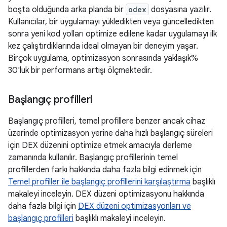
boşta olduğunda arka planda bir
odex
dosyasına yazılır.
Kullanıcılar, bir uygulamayı yükledikten veya güncelledikten
sonra yeni kod yolları optimize edilene kadar uygulamayı ilk
kez çalıştırdıklarında ideal olmayan bir deneyim yaşar.
Birçok uygulama, optimizasyon sonrasında yaklaşık%
30'luk bir performans artışı ölçmektedir.
Başlangıç profilleri
Başlangıç profilleri, temel profillere benzer ancak cihaz
üzerinde optimizasyon yerine daha hızlı başlangıç süreleri
için DEX düzenini optimize etmek amacıyla derleme
zamanında kullanılır. Başlangıç profillerinin temel
profillerden farkı hakkında daha fazla bilgi edinmek için
Temel profiller ile başlangıç profillerini karşılaştırma
başlıklı
makaleyi inceleyin. DEX düzeni optimizasyonu hakkında
daha fazla bilgi için
DEX düzeni optimizasyonları ve
başlangıç profilleri
başlıklı makaleyi inceleyin.