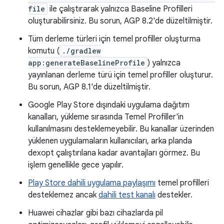
file
ile çalıştırarak yalnızca Baseline Profilleri
oluşturabilirsiniz. Bu sorun, AGP 8.2'de düzeltilmiştir.
Tüm derleme türleri için temel profiller oluşturma
komutu (
./gradlew
app:generateBaselineProfile
) yalnızca
yayınlanan derleme türü için temel profiller oluşturur.
Bu sorun, AGP 8.1'de düzeltilmiştir.
Google Play Store dışındaki uygulama dağıtım
kanalları, yükleme sırasında Temel Profiller'in
kullanılmasını desteklemeyebilir. Bu kanallar üzerinden
yüklenen uygulamaların kullanıcıları, arka planda
dexopt çalıştırılana kadar avantajları görmez. Bu
işlem genellikle gece yapılır.
Play Store dahili uygulama paylaşımı
temel profilleri
desteklemez ancak
dahili test kanalı
destekler.
Huawei cihazlar gibi bazı cihazlarda pil