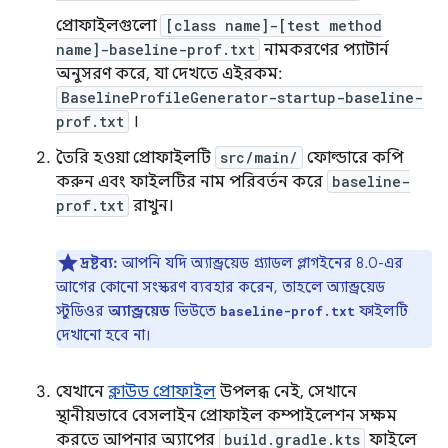
প্রোফাইলগুলো
[class name]-[test method
name]-baseline-prof.txt
নামকরণের প্যাটার্ন
অনুসরণ করে, যা দেখতে এইরকম:
BaselineProfileGenerator-startup-baseline-
prof.txt
।
তৈরি হওয়া প্রোফাইলটি
src/main/
ফোল্ডারে কপি
করুন এবং ফাইলটির নাম পরিবর্তন করে
baseline-
prof.txt
রাখুন।
দ্রষ্টব্য:
আপনি যদি অ্যান্ড্রয়েড গ্র্যাডল প্লাগইনের 8.0-এর
আগের কোনো সংস্করণ ব্যবহার করেন, তাহলে অ্যান্ড্রয়েড
স্টুডিওর
অ্যান্ড্রয়েড
ভিউতে
ফাইলটি
baseline-prof.txt
দেখানো হবে না।
যেখানে
ক্লাউড প্রোফাইল
উপলব্ধ নেই, সেখানে
স্থানীয়ভাবে বেসলাইন প্রোফাইল কম্পাইলেশন সক্ষম
করতে আপনার অ্যাপের
build.gradle.kts
ফাইলে