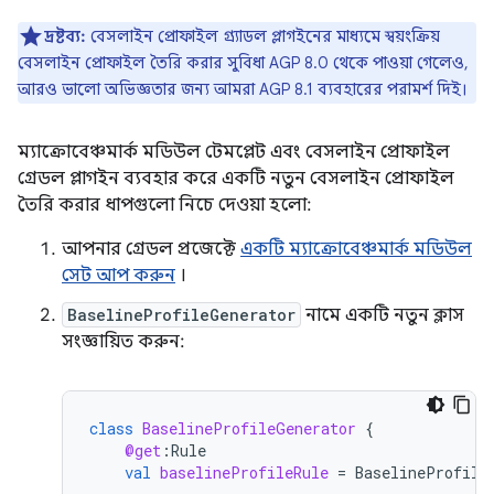
দ্রষ্টব্য:
বেসলাইন প্রোফাইল গ্র্যাডল প্লাগইনের মাধ্যমে স্বয়ংক্রিয়
বেসলাইন প্রোফাইল তৈরি করার সুবিধা AGP 8.0 থেকে পাওয়া গেলেও,
আরও ভালো অভিজ্ঞতার জন্য আমরা AGP 8.1 ব্যবহারের পরামর্শ দিই।
ম্যাক্রোবেঞ্চমার্ক মডিউল টেমপ্লেট এবং বেসলাইন প্রোফাইল
গ্রেডল প্লাগইন ব্যবহার করে একটি নতুন বেসলাইন প্রোফাইল
তৈরি করার ধাপগুলো নিচে দেওয়া হলো:
আপনার গ্রেডল প্রজেক্টে
একটি ম্যাক্রোবেঞ্চমার্ক মডিউল
সেট আপ করুন
।
BaselineProfileGenerator
নামে একটি নতুন ক্লাস
সংজ্ঞায়িত করুন:
class
BaselineProfileGenerator
{
@get
:
Rule
val
baselineProfileRule
=
BaselineProfile