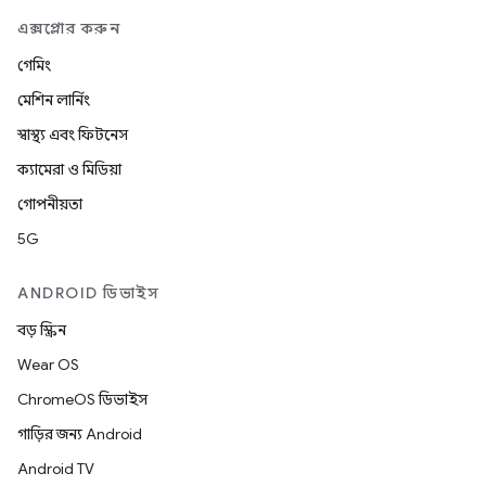
এক্সপ্লোর করুন
গেমিং
মেশিন লার্নিং
স্বাস্থ্য এবং ফিটনেস
ক্যামেরা ও মিডিয়া
গোপনীয়তা
5G
ANDROID ডিভাইস
বড় স্ক্রিন
Wear OS
ChromeOS ডিভাইস
গাড়ির জন্য Android
Android TV