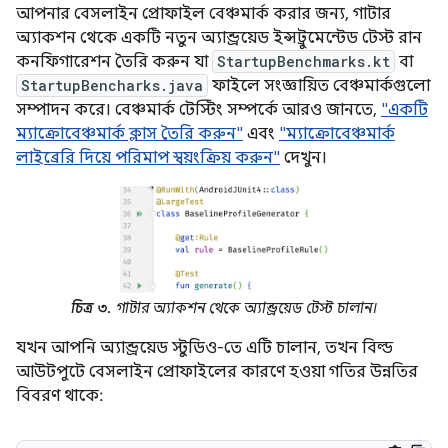
আপনার বেসলাইন প্রোফাইল বেঞ্চমার্ক করার জন্য, গাটার
অ্যাকশন থেকে একটি নতুন অ্যান্ড্রয়েড ইন্সট্রুমেন্টেড টেস্ট রান
কনফিগারেশন তৈরি করুন যা
StartupBenchmarks.kt
বা
StartupBencharks.java
ফাইলে সংজ্ঞায়িত বেঞ্চমার্কগুলো
সম্পাদন করে। বেঞ্চমার্ক টেস্টিং সম্পর্কে আরও জানতে,
"একটি
ম্যাক্রোবেঞ্চমার্ক ক্লাস তৈরি করুন"
এবং
"ম্যাক্রোবেঞ্চমার্ক
লাইব্রেরি দিয়ে পরিমাপ স্বয়ংক্রিয় করুন"
দেখুন।
চিত্র ৩.
গাটার অ্যাকশন থেকে অ্যান্ড্রয়েড টেস্ট চালান।
যখন আপনি অ্যান্ড্রয়েড স্টুডিও-তে এটি চালান, তখন বিল্ড
আউটপুটে বেসলাইন প্রোফাইলের কারণে হওয়া গতির উন্নতির
বিবরণ থাকে: