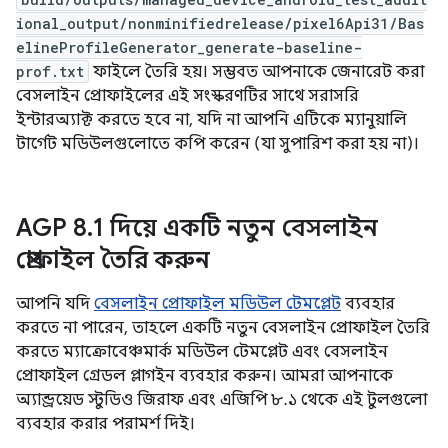
ional_output/nonminifiedrelease/pixel6Api31/Bas
elineProfileGenerator_generate-baseline-
prof.txt
ফাইলে তৈরি হয়। সম্ভবত আপনাকে জেনারেট করা
বেসলাইন প্রোফাইলের এই সংস্করণটির সাথে সরাসরি
ইন্টারঅ্যাক্ট করতে হবে না, যদি না আপনি এটিকে ম্যানুয়ালি
টার্গেট মডিউলগুলোতে কপি করেন (যা সুপারিশ করা হয় না)।
AGP 8
.
1 দিয়ে একটি নতুন বেসলাইন
প্রোফাইল তৈরি করুন
আপনি যদি
বেসলাইন প্রোফাইল মডিউল টেমপ্লেট
ব্যবহার
করতে না পারেন, তাহলে একটি নতুন বেসলাইন প্রোফাইল তৈরি
করতে ম্যাক্রোবেঞ্চমার্ক মডিউল টেমপ্লেট এবং বেসলাইন
প্রোফাইল গ্রেডল প্লাগইন ব্যবহার করুন। আমরা আপনাকে
অ্যান্ড্রয়েড স্টুডিও জিরাফ এবং এজিপি ৮.১ থেকে এই টুলগুলো
ব্যবহার করার পরামর্শ দিই।