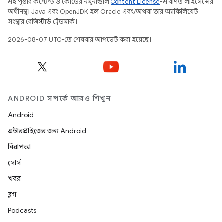
এই পৃষ্ঠার কন্টেন্ট ও কোডের নমুনাগুলি
Content License
-এ বর্ণিত লাইসেন্সের
অধীনস্থ। Java এবং OpenJDK হল Oracle এবং/অথবা তার অ্যাফিলিয়েট
সংস্থার রেজিস্টার্ড ট্রেডমার্ক।
2026-08-07 UTC-তে শেষবার আপডেট করা হয়েছে।
ANDROID সম্পর্কে আরও শিখুন
Android
এন্টারপ্রাইজের জন্য Android
নিরাপত্তা
সোর্স
খবর
ব্লগ
Podcasts