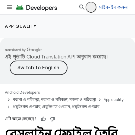
সাইন-ইন করুন
APP QUALITY
এই পৃষ্ঠাটি
Cloud Translation API
অনুবাদ করেছে।
Android Developers
নকশা ও পরিকল্পনা, নকশা ও পরিকল্পনা, নকশা ও পরিকল্পনা
App quality
প্রযুক্তিগত গুণমান, প্রযুক্তিগত গুণমান, প্রযুক্তিগত গুণমান
এটি কাজে লেগেছে?
বেসলাইন প্রোফাইল তৈরি