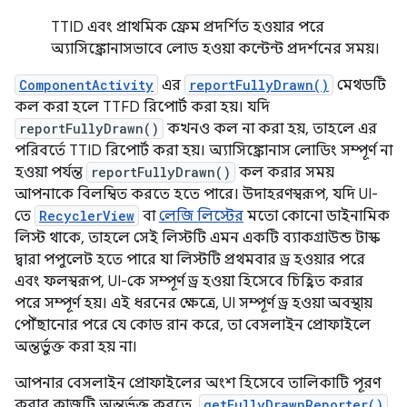
TTID এবং প্রাথমিক ফ্রেম প্রদর্শিত হওয়ার পরে
অ্যাসিঙ্ক্রোনাসভাবে লোড হওয়া কন্টেন্ট প্রদর্শনের সময়।
ComponentActivity
এর
reportFullyDrawn()
মেথডটি
কল করা হলে TTFD রিপোর্ট করা হয়। যদি
reportFullyDrawn()
কখনও কল না করা হয়, তাহলে এর
পরিবর্তে TTID রিপোর্ট করা হয়। অ্যাসিঙ্ক্রোনাস লোডিং সম্পূর্ণ না
হওয়া পর্যন্ত
reportFullyDrawn()
কল করার সময়
আপনাকে বিলম্বিত করতে হতে পারে। উদাহরণস্বরূপ, যদি UI-
তে
RecyclerView
বা
লেজি লিস্টের
মতো কোনো ডাইনামিক
লিস্ট থাকে, তাহলে সেই লিস্টটি এমন একটি ব্যাকগ্রাউন্ড টাস্ক
দ্বারা পপুলেট হতে পারে যা লিস্টটি প্রথমবার ড্র হওয়ার পরে
এবং ফলস্বরূপ, UI-কে সম্পূর্ণ ড্র হওয়া হিসেবে চিহ্নিত করার
পরে সম্পূর্ণ হয়। এই ধরনের ক্ষেত্রে, UI সম্পূর্ণ ড্র হওয়া অবস্থায়
পৌঁছানোর পরে যে কোড রান করে, তা বেসলাইন প্রোফাইলে
অন্তর্ভুক্ত করা হয় না।
আপনার বেসলাইন প্রোফাইলের অংশ হিসেবে তালিকাটি পূরণ
করার কাজটি অন্তর্ভুক্ত করতে,
getFullyDrawnReporter()