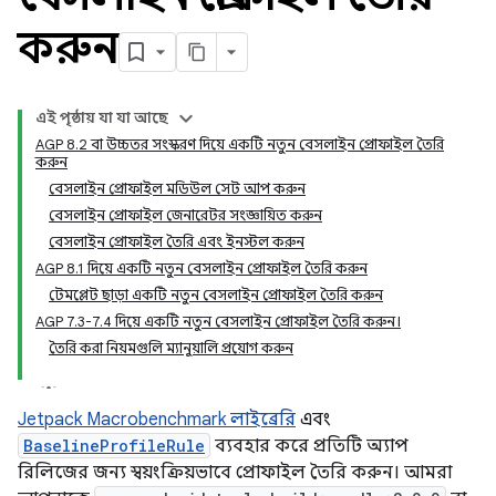
করুন
এই পৃষ্ঠায় যা যা আছে
AGP 8.2 বা উচ্চতর সংস্করণ দিয়ে একটি নতুন বেসলাইন প্রোফাইল তৈরি
করুন
বেসলাইন প্রোফাইল মডিউল সেট আপ করুন
বেসলাইন প্রোফাইল জেনারেটর সংজ্ঞায়িত করুন
বেসলাইন প্রোফাইল তৈরি এবং ইনস্টল করুন
AGP 8.1 দিয়ে একটি নতুন বেসলাইন প্রোফাইল তৈরি করুন
টেমপ্লেট ছাড়া একটি নতুন বেসলাইন প্রোফাইল তৈরি করুন
AGP 7.3-7.4 দিয়ে একটি নতুন বেসলাইন প্রোফাইল তৈরি করুন।
তৈরি করা নিয়মগুলি ম্যানুয়ালি প্রয়োগ করুন
Jetpack Macrobenchmark লাইব্রেরি
এবং
BaselineProfileRule
ব্যবহার করে প্রতিটি অ্যাপ
রিলিজের জন্য স্বয়ংক্রিয়ভাবে প্রোফাইল তৈরি করুন। আমরা