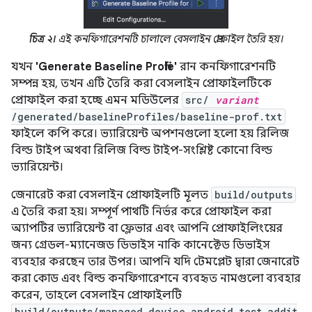
চিত্র ২।
এই কনফিগারেশনটি চালালে বেসলাইন প্রোফাইল তৈরি হয়।
যখন
'Generate Baseline Profile'
রান কনফিগারেশনটি
সম্পন্ন হয়, তখন এটি তৈরি করা বেসলাইন প্রোফাইলটিকে
প্রোফাইল করা হচ্ছে এমন মডিউলের
src/
variant
/generated/baselineProfiles/baseline-prof.txt
ফাইলে কপি করে। ভ্যারিয়েন্ট অপশনগুলো হলো হয় রিলিজ
বিল্ড টাইপ অথবা রিলিজ বিল্ড টাইপ-সংশ্লিষ্ট কোনো বিল্ড
ভ্যারিয়েন্ট।
জেনারেট করা বেসলাইন প্রোফাইলটি মূলত
build/outputs
এ তৈরি করা হয়। সম্পূর্ণ পাথটি নির্ভর করে প্রোফাইল করা
অ্যাপটির ভ্যারিয়েন্ট বা ফ্লেভার এবং আপনি প্রোফাইলিংয়ের
জন্য গ্রেডল-ম্যানেজড ডিভাইস নাকি কানেক্টেড ডিভাইস
ব্যবহার করছেন তার উপর। আপনি যদি টেমপ্লেট দ্বারা জেনারেট
করা কোড এবং বিল্ড কনফিগারেশনে ব্যবহৃত নামগুলো ব্যবহার
করেন, তাহলে বেসলাইন প্রোফাইলটি
build/outputs/managed_device_android_test_addit