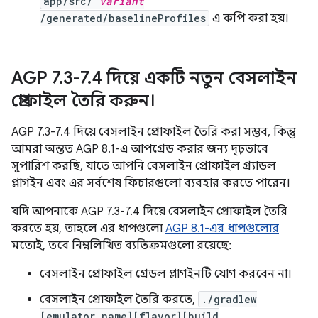
app/src/
variant
/generated/baselineProfiles
এ কপি করা হয়।
AGP 7
.
3-7
.
4 দিয়ে একটি নতুন বেসলাইন
প্রোফাইল তৈরি করুন।
AGP 7.3-7.4 দিয়ে বেসলাইন প্রোফাইল তৈরি করা সম্ভব, কিন্তু
আমরা অন্তত AGP 8.1-এ আপগ্রেড করার জন্য দৃঢ়ভাবে
সুপারিশ করছি, যাতে আপনি বেসলাইন প্রোফাইল গ্র্যাডল
প্লাগইন এবং এর সর্বশেষ ফিচারগুলো ব্যবহার করতে পারেন।
যদি আপনাকে AGP 7.3-7.4 দিয়ে বেসলাইন প্রোফাইল তৈরি
করতে হয়, তাহলে এর ধাপগুলো
AGP 8.1-এর ধাপগুলোর
মতোই, তবে নিম্নলিখিত ব্যতিক্রমগুলো রয়েছে:
বেসলাইন প্রোফাইল গ্রেডল প্লাগইনটি যোগ করবেন না।
বেসলাইন প্রোফাইল তৈরি করতে,
./gradlew
[emulator name][flavor][build