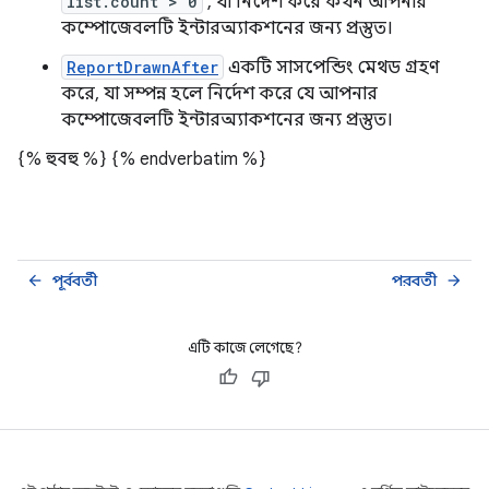
list.count > 0
, যা নির্দেশ করে কখন আপনার
কম্পোজেবলটি ইন্টারঅ্যাকশনের জন্য প্রস্তুত।
ReportDrawnAfter
একটি সাসপেন্ডিং মেথড গ্রহণ
করে, যা সম্পন্ন হলে নির্দেশ করে যে আপনার
কম্পোজেবলটি ইন্টারঅ্যাকশনের জন্য প্রস্তুত।
{% হুবহু %}
{% endverbatim %}
পূর্ববর্তী
পরবর্তী
arrow_back
arrow_forward
এটি কাজে লেগেছে?