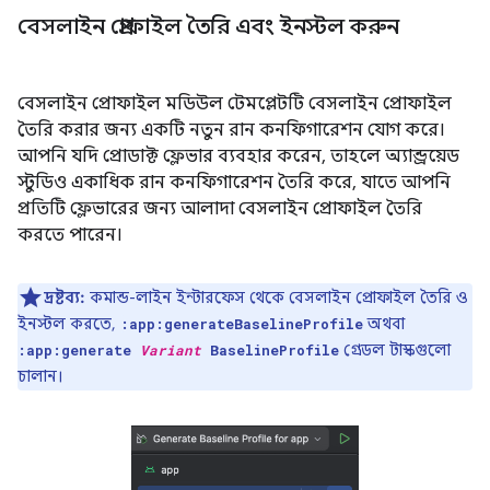
বেসলাইন প্রোফাইল তৈরি এবং ইনস্টল করুন
বেসলাইন প্রোফাইল মডিউল টেমপ্লেটটি বেসলাইন প্রোফাইল
তৈরি করার জন্য একটি নতুন রান কনফিগারেশন যোগ করে।
আপনি যদি প্রোডাক্ট ফ্লেভার ব্যবহার করেন, তাহলে অ্যান্ড্রয়েড
স্টুডিও একাধিক রান কনফিগারেশন তৈরি করে, যাতে আপনি
প্রতিটি ফ্লেভারের জন্য আলাদা বেসলাইন প্রোফাইল তৈরি
করতে পারেন।
দ্রষ্টব্য:
কমান্ড-লাইন ইন্টারফেস থেকে বেসলাইন প্রোফাইল তৈরি ও
ইনস্টল করতে,
অথবা
:app:generateBaselineProfile
গ্রেডল টাস্কগুলো
:app:generate
Variant
BaselineProfile
চালান।