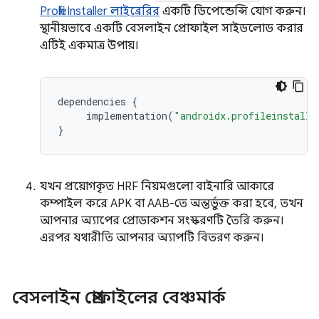
ProfileInstaller লাইব্রেরির
একটি ডিপেন্ডেন্সি যোগ করুন।
স্থানীয়ভাবে একটি বেসলাইন প্রোফাইল সাইডলোড করার
এটিই একমাত্র উপায়।
dependencies
{
implementation
(
"androidx.profileinstalle
}
যখন প্রয়োগকৃত HRF নিয়মগুলো বাইনারি আকারে
কম্পাইল করে APK বা AAB-তে অন্তর্ভুক্ত করা হবে, তখন
আপনার অ্যাপের প্রোডাকশন সংস্করণটি তৈরি করুন।
এরপর যথারীতি আপনার অ্যাপটি বিতরণ করুন।
বেসলাইন প্রোফাইলের বেঞ্চমার্ক