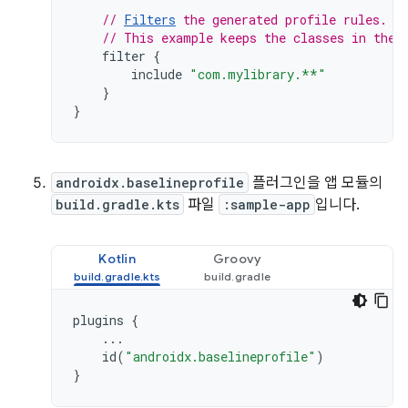
// 
Filters
 the generated profile rules. 
// This example keeps the classes in the 
filter
{
include
"com.mylibrary.**"
}
}
androidx.baselineprofile
플러그인을 앱 모듈의
build.gradle.kts
파일
:sample-app
입니다.
Kotlin
Groovy
plugins
{
...
id
(
"androidx.baselineprofile"
)
}