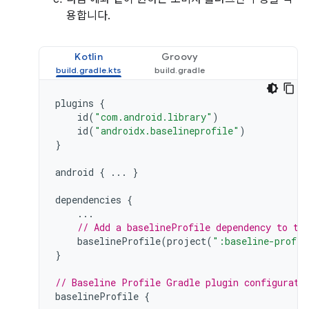
용합니다.
Kotlin
Groovy
plugins
{
id
(
"com.android.library"
)
id
(
"androidx.baselineprofile"
)
}
android
{
...
}
dependencies
{
...
// Add a baselineProfile dependency to th
baselineProfile
(
project
(
":baseline-profil
}
// Baseline Profile Gradle plugin configurati
baselineProfile
{