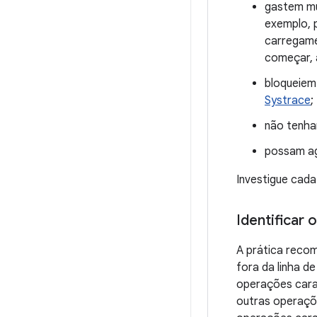
gastem mu
exemplo, 
carregame
começar, 
bloqueiem 
Systrace
;
não tenha
possam ag
Investigue cad
Identificar 
A prática reco
fora da linha d
operações cara
outras operaçõ