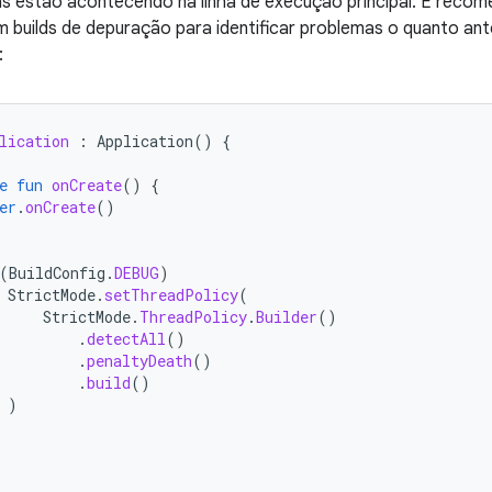
 estão acontecendo na linha de execução principal. É recome
 builds de depuração para identificar problemas o quanto a
:
lication
:
Application
()
{
e
fun
onCreate
()
{
er
.
onCreate
()
(
BuildConfig
.
DEBUG
)
StrictMode
.
setThreadPolicy
(
StrictMode
.
ThreadPolicy
.
Builder
()
.
detectAll
()
.
penaltyDeath
()
.
build
()
)