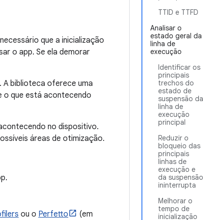
TTID e TTFD
Analisar o
estado geral da
necessário que a inicialização
linha de
sar o app. Se ela demorar
execução
Identificar os
principais
. A biblioteca oferece uma
trechos do
estado de
e o que está acontecendo
suspensão da
linha de
execução
principal
acontecendo no dispositivo.
possíveis áreas de otimização.
Reduzir o
bloqueio das
principais
linhas de
execução e
pp.
da suspensão
ininterrupta
Melhorar o
tempo de
filers
ou o
Perfetto
(em
inicialização