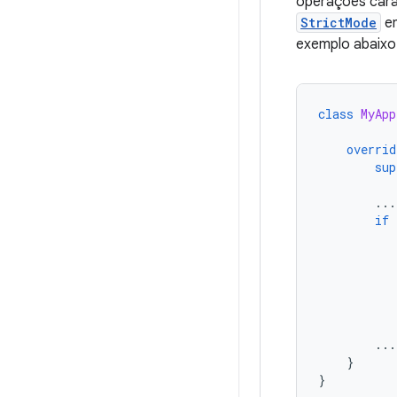
operações caras
StrictMode
em
exemplo abaixo
class
MyApp
overrid
sup
...
if
...
}
}