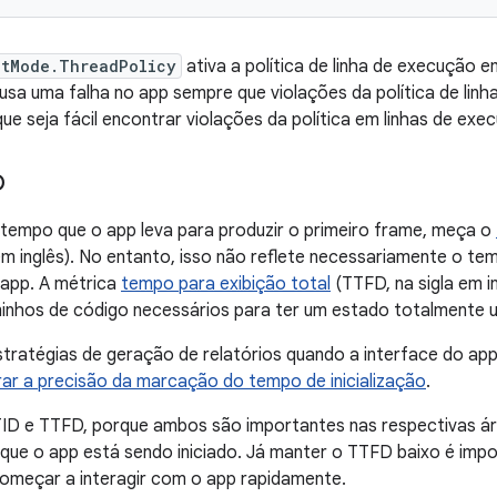
ctMode.ThreadPolicy
ativa a política de linha de execução e
sa uma falha no app sempre que violações da política de lin
ue seja fácil encontrar violações da política em linhas de exe
D
 tempo que o app leva para produzir o primeiro frame, meça o
 em inglês). No entanto, isso não reflete necessariamente o t
 app. A métrica
tempo para exibição total
(TTFD, na sigla em in
inhos de código necessários para ter um estado totalmente ut
stratégias de geração de relatórios quando a interface do ap
ar a precisão da marcação do tempo de inicialização
.
TID e TTFD, porque ambos são importantes nas respectivas ár
 que o app está sendo iniciado. Já manter o TTFD baixo é impo
começar a interagir com o app rapidamente.