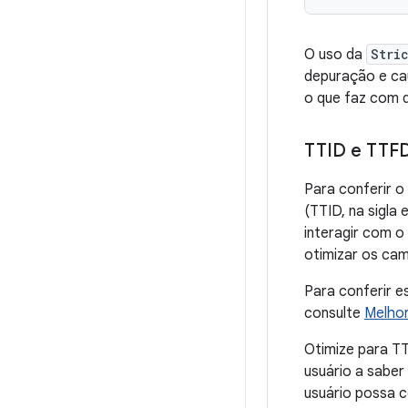
O uso da
Stri
depuração e cau
o que faz com q
TTID e TTF
Para conferir o
(TTID, na sigla
interagir com o
otimizar os cam
Para conferir e
consulte
Melhor
Otimize para T
usuário a saber
usuário possa 