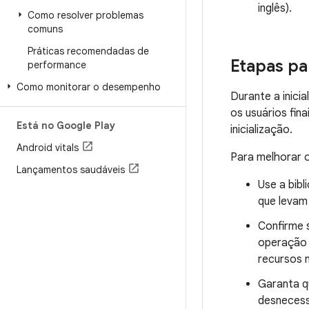
inglês).
Como resolver problemas
comuns
Práticas recomendadas de
Etapas par
performance
Como monitorar o desempenho
Durante a inici
os usuários fin
Está no Google Play
inicialização.
Android vitals
Para melhorar 
Lançamentos saudáveis
Use a bib
que levam
Confirme s
operação 
recursos n
Garanta q
desnecess