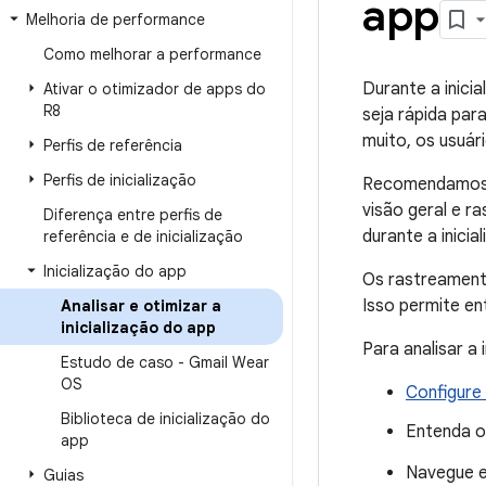
app
Melhoria de performance
Como melhorar a performance
Durante a inicia
Ativar o otimizador de apps do
R8
seja rápida par
muito, os usuár
Perfis de referência
Perfis de inicialização
Recomendamos 
visão geral e 
Diferença entre perfis de
durante a inicia
referência e de inicialização
Inicialização do app
Os rastreament
Isso permite ent
Analisar e otimizar a
inicialização do app
Para analisar a 
Estudo de caso - Gmail Wear
OS
Configure
Biblioteca de inicialização do
Entenda 
app
Navegue e
Guias