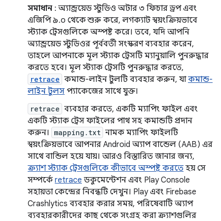
সমাধান
: অ্যান্ড্রয়েড স্টুডিও অটার ৩ ফিচার ড্রপ এবং
এজিপি ৯.০ থেকে শুরু করে, লগক্যাট স্বয়ংক্রিয়ভাবে
স্ট্যাক ট্রেসগুলিকে অস্পষ্ট করে। তবে, যদি আপনি
অ্যান্ড্রয়েড স্টুডিওর পূর্ববর্তী সংস্করণ ব্যবহার করেন,
তাহলে আপনাকে মূল স্ট্যাক ট্রেসটি ম্যানুয়ালি পুনরুদ্ধার
করতে হবে। মূল স্ট্যাক ট্রেসটি পুনরুদ্ধার করতে,
retrace
কমান্ড-লাইন টুলটি ব্যবহার করুন, যা
কমান্ড-
লাইন টুলস
প্যাকেজের সাথে যুক্ত।
retrace
ব্যবহার করতে, একটি ম্যাপিং ফাইল এবং
একটি স্ট্যাক ট্রেস ফাইলের পাথ সহ কমান্ডটি প্রদান
করুন।
mapping.txt
নামক ম্যাপিং ফাইলটি
স্বয়ংক্রিয়ভাবে আপনার Android অ্যাপ বান্ডেল (AAB) এর
সাথে বান্ডিল হয়ে যায়। আরও বিস্তারিত জানার জন্য,
ক্র্যাশ স্ট্যাক ট্রেসগুলিকে কীভাবে অস্পষ্ট করতে
হয় সে
সম্পর্কে
retrace
ডকুমেন্টেশন এবং Play Console
সহায়তা কেন্দ্রের নিবন্ধটি দেখুন। Play এবং Firebase
Crashlytics ব্যবহার করার সময়, পরিষেবাটি অ্যাপ
ব্যবহারকারীদের কাছ থেকে সংগ্রহ করা ক্র্যাশগুলির