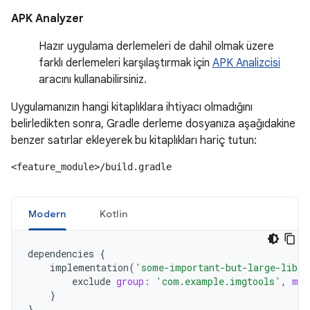
APK Analyzer
Hazır uygulama derlemeleri de dahil olmak üzere
farklı derlemeleri karşılaştırmak için
APK Analizcisi
aracını kullanabilirsiniz.
Uygulamanızın hangi kitaplıklara ihtiyacı olmadığını
belirledikten sonra, Gradle derleme dosyanıza aşağıdakine
benzer satırlar ekleyerek bu kitaplıkları hariç tutun:
<feature_module>/build.gradle
Modern
Kotlin
dependencies
{
implementation
(
'some-important-but-large-libra
exclude
group:
'com.example.imgtools'
,
mod
}
}