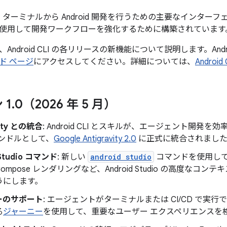
CLI は、ターミナルから Android 開発を行うための主要なイン
使用して開発ワークフローを強化するために構築されています
ndroid CLI の各リリースの新機能について説明します。Andr
ド ページ
にアクセスしてください。詳細については、
Android
 1
.
0（2026 年 5 月）
vity との統合
: Android CLI とスキルが、エージェント開
バンドルとして、
Google Antigravity 2.0
に正式に統合されまし
 Studio コマンド
: 新しい
android studio
コマンドを使用し
ompose レンダリングなど、Android Studio の高度な
うにします。
ーのサポート
: エージェントがターミナルまたは CI/CD で実
る
ジャーニー
を使用して、重要なユーザー エクスペリエンスを