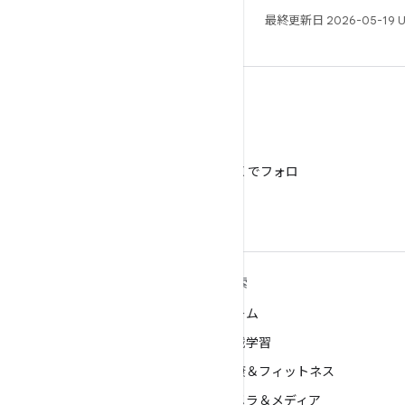
最終更新日 2026-05-19 
X
@AndroidDev を X でフォロ
ー
ANDROID の詳細
探索
Android
ゲーム
エンタープライズ向け Android
機械学習
セキュリティ
健康＆フィットネス
ソース
カメラ＆メディア