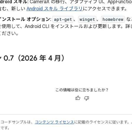
droid スキル
: CameraX の移行、アダプティブ UI、AppFunct
含む、新しい
Android スキル ライブラリ
にアクセスできます。
インストール オプション
:
apt-get
、
winget
、
homebrew
な
使用して、Android CLI をインストールおよび更新します。
ください。
 0
.
7（2026 年 4 月）
この情報は役に立ちましたか？
やコードサンプルは、
コンテンツ ライセンス
に記載のライセンスに従います。Java
標です。