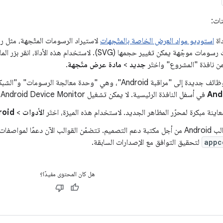
ات:
اة
استوديو مواد العرض الخاصة بالمتّجهات
لاستيراد الرسومات المتّجهة، مثل رم
ة يمكن تغيير حجمها (SVG). لاستخدام هذه الأداة، انقر بزر الماوس الأيمن على مجلد
جديد
>
مادة عرض متّجهة
.
Andr"، وهي "وحدة معالجة الرسومات" و"الشبكة". لاستخدام هذه الشاشات، انقر على
في أسفل النافذة الرئيسية. لا يمكن تشغيل Android Device Monitor في الوقت نفسه مع "مراقبة Android".
ينة مبكرة لمحرّر المظاهر الجديد. لاستخدام هذه الميزة، اختَر
الأدوات
>
roid
تم تعديل قوالب Android من أجل مكتبة دعم التصميم. تتضمّن القوالب الآن دعمًا ل
appc
لتحقيق التوافق مع الإصدارات السابقة.
هل كان المحتوى مفيدًا؟