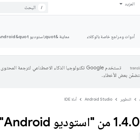
المزيد
/
أدوات ومراجع خاصة بالوكلاء
معاينة &quot;استوديو Android&quot;
تستخدم Google تكنولوجيا الذكاء الاصطناعي لترجمة المحتو
تتضمّن بعض الأخطاء.
التطوير
Android Studio
أدلة IDE
0 من "استوديو Android" (سبتمبر 2015)
.
4
.