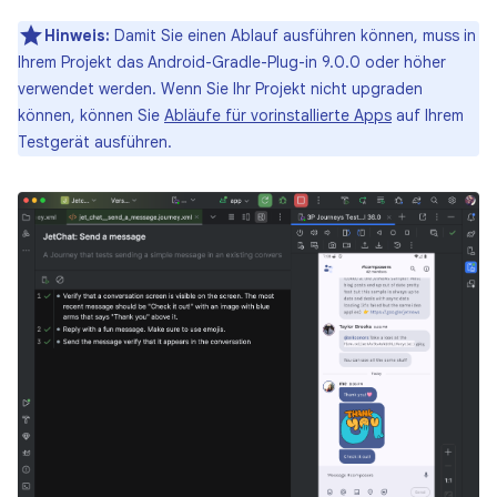
Hinweis:
Damit Sie einen Ablauf ausführen können, muss in
Ihrem Projekt das Android-Gradle-Plug-in 9.0.0 oder höher
verwendet werden. Wenn Sie Ihr Projekt nicht upgraden
können, können Sie
Abläufe für vorinstallierte Apps
auf Ihrem
Testgerät ausführen.