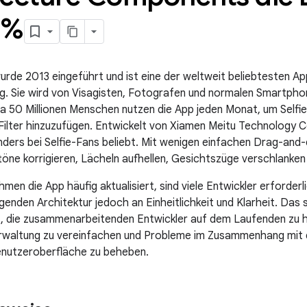
 %
rde 2013 eingeführt und ist eine der weltweit beliebtesten Ap
g. Sie wird von Visagisten, Fotografen und normalen Smartph
 50 Millionen Menschen nutzen die App jeden Monat, um Selfies
Filter hinzuzufügen. Entwickelt von Xiamen Meitu Technology Co
nders bei Selfie-Fans beliebt. Mit wenigen einfachen Drag-and-
töne korrigieren, Lächeln aufhellen, Gesichtszüge verschlanken
en die App häufig aktualisiert, sind viele Entwickler erforderli
egenden Architektur jedoch an Einheitlichkeit und Klarheit. Das
t, die zusammenarbeitenden Entwickler auf dem Laufenden zu hal
rwaltung zu vereinfachen und Probleme im Zusammenhang mit d
nutzeroberfläche zu beheben.