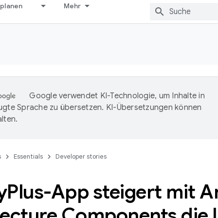
 planen
Mehr
Google verwendet KI-Technologie, um Inhalte in
ugte Sprache zu übersetzen. KI-Übersetzungen können
lten.
s
Essentials
Developer stories
y
Plus-App steigert mit A
tecture Components die 