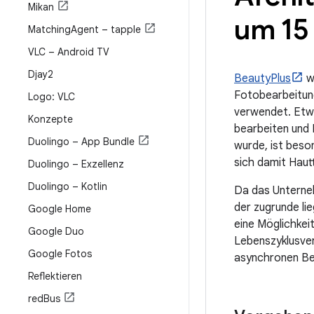
Mikan
um 15
Matching
Agent – tapple
VLC – Android TV
Djay2
BeautyPlus
wu
Fotobearbeitun
Logo: VLC
verwendet. Etwa
Konzepte
bearbeiten und 
Duolingo – App Bundle
wurde, ist beso
sich damit Haut
Duolingo – Exzellenz
Duolingo – Kotlin
Da das Unternehm
der zugrunde li
Google Home
eine Möglichkei
Google Duo
Lebenszyklusve
Google Fotos
asynchronen Be
Reflektieren
red
Bus