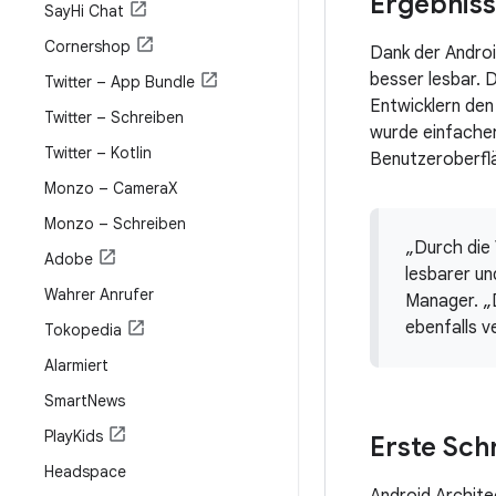
Ergebnis
Say
Hi Chat
Cornershop
Dank der Andro
besser lesbar. 
Twitter – App Bundle
Entwicklern den
Twitter – Schreiben
wurde einfacher
Twitter – Kotlin
Benutzeroberfl
Monzo – Camera
X
Monzo – Schreiben
„Durch die
Adobe
lesbarer un
Wahrer Anrufer
Manager. „D
ebenfalls v
Tokopedia
Alarmiert
Smart
News
Play
Kids
Erste Schr
Headspace