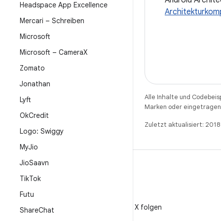
Android Archite
Headspace App Excellence
Architekturkom
Mercari – Schreiben
Microsoft
Microsoft – Camera
X
Zomato
Jonathan
Alle Inhalte und Codebeis
Lyft
Marken oder eingetragene
Ok
Credit
Zuletzt aktualisiert: 201
Logo: Swiggy
My
Jio
Jio
Saavn
Tik
Tok
Futu
X
@AndroidDev auf X folgen
Share
Chat