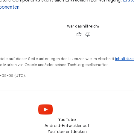
cture Components steht allen Entwicklern zur Verfügung.
Erste
ponenten
War das hilfreich?
piele auf dieser Seite unterliegen den Lizenzen wie im Abschnitt
Inhaltsliz
 Marken von Oracle und/oder seinen Tochtergesellschaften.
8-05-05 (UTC).
YouTube
Android-Entwickler auf
YouTube entdecken