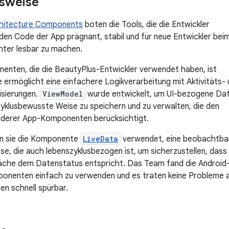
sweise
chitecture Components
boten die Tools, die die Entwickler
den Code der App prägnant, stabil und für neue Entwickler bei
hter lesbar zu machen.
enten, die die BeautyPlus-Entwickler verwendet haben, ist
ie ermöglicht eine einfachere Logikverarbeitung mit Aktivitäts-
isierungen.
ViewModel
wurde entwickelt, um UI-bezogene Da
zyklusbewusste Weise zu speichern und zu verwalten, die den
nderer App-Komponenten berücksichtigt.
n sie die Komponente
LiveData
verwendet, eine beobachtba
se, die auch lebenszyklusbezogen ist, um sicherzustellen, dass 
äche dem Datenstatus entspricht. Das Team fand die Android
onenten einfach zu verwenden und es traten keine Probleme a
en schnell spürbar.