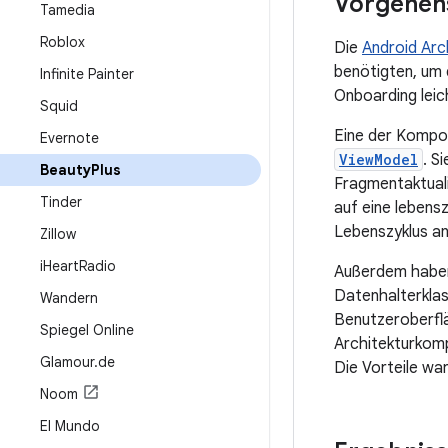
Vorgehen
Tamedia
Roblox
Die
Android Ar
benötigten, um 
Infinite Painter
Onboarding leic
Squid
Eine der Kompon
Evernote
ViewModel
. S
Beauty
Plus
Fragmentaktual
Tinder
auf eine lebens
Lebenszyklus a
Zillow
i
Heart
Radio
Außerdem habe
Datenhalterklas
Wandern
Benutzeroberfl
Spiegel Online
Architekturkomp
Glamour
.
de
Die Vorteile war
Noom
El Mundo