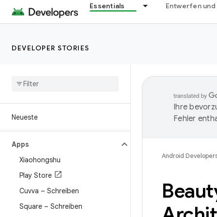
Essentials
Entwerfen und
DEVELOPER STORIES
Ihre bevorz
Neueste
Fehler entha
Apps
Android Developer
Xiaohongshu
Play Store
Beaut
Cuvva – Schreiben
Square – Schreiben
Archi