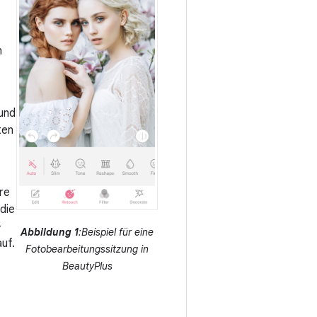
m
 und
ten
re
die
-
Abbildung 1
:Beispiel für eine
uf.
Fotobearbeitungssitzung in
BeautyPlus