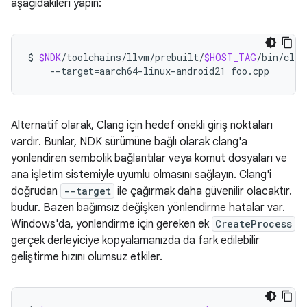
aşağıdakileri yapın:
$
$NDK
/toolchains/llvm/prebuilt/
$HOST_TAG
/bin/clan
--target
=
aarch64-linux-android21
Alternatif olarak, Clang için hedef önekli giriş noktaları
vardır. Bunlar, NDK sürümüne bağlı olarak clang'a
yönlendiren sembolik bağlantılar veya komut dosyaları ve
ana işletim sistemiyle uyumlu olmasını sağlayın. Clang'i
doğrudan
--target
ile çağırmak daha güvenilir olacaktır.
budur. Bazen bağımsız değişken yönlendirme hatalar var.
Windows'da, yönlendirme için gereken ek
CreateProcess
gerçek derleyiciye kopyalamanızda da fark edilebilir
geliştirme hızını olumsuz etkiler.