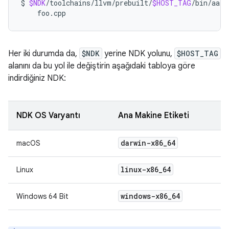
$
$NDK
/toolchains/llvm/prebuilt/
$HOST_TAG
/bin/aarc
Her iki durumda da,
$NDK
yerine NDK yolunu,
$HOST_TAG
alanını da bu yol ile değiştirin aşağıdaki tabloya göre
indirdiğiniz NDK:
NDK OS Varyantı
Ana Makine Etiketi
darwin-x86
_
64
macOS
linux-x86
_
64
Linux
windows-x86
_
64
Windows 64 Bit