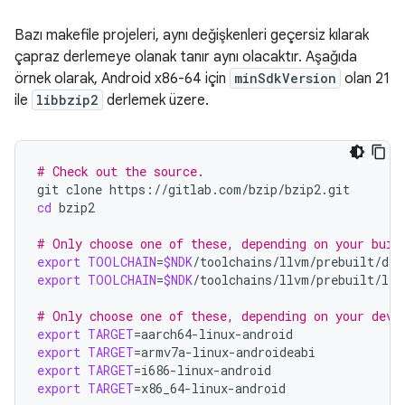
Bazı makefile projeleri, aynı değişkenleri geçersiz kılarak
çapraz derlemeye olanak tanır aynı olacaktır. Aşağıda
örnek olarak, Android x86-64 için
minSdkVersion
olan 21
ile
libbzip2
derlemek üzere.
# Check out the source.
git
clone
cd
bzip2

# Only choose one of these, depending on your buil
export
TOOLCHAIN
=
$NDK
export
TOOLCHAIN
=
$NDK
/toolchains/llvm/prebuilt/linu
# Only choose one of these, depending on your devi
export
TARGET
=
export
TARGET
=
export
TARGET
=
export
TARGET
=
x86_64-linux-android
