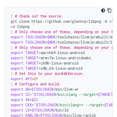
# Check out the source.
git
clone
https://github.com/glennrp/libpng
-b
cd
libpng
# Only choose one of these, depending on your bu
export
TOOLCHAIN
=
$NDK
export
TOOLCHAIN
=
$NDK
/toolchains/llvm/prebuilt/lin
# Only choose one of these, depending on your de
export
TARGET
=
export
TARGET
=
export
TARGET
=
export
TARGET
=
x86_64-linux-android
# Set this to your minSdkVersion.
export
API
=
21
# Configure and build.
export
AR
=
$TOOLCHAIN
export
CC
=
"
$TOOLCHAIN
/bin/clang --target=
$TARGET$
export
AS
=
$CC
export
CXX
=
"
$TOOLCHAIN
/bin/clang++ --target=
$TARG
export
LD
=
$TOOLCHAIN
export
RANLIB
=
$TOOLCHAIN