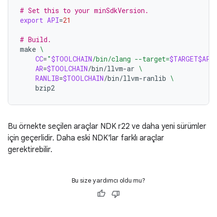
# Set this to your minSdkVersion.
export
API
=
21
# Build.
make
\
CC
=
"
$TOOLCHAIN
/bin/clang --target=
$TARGET$API
AR
=
$TOOLCHAIN
/bin/llvm-ar
\
RANLIB
=
$TOOLCHAIN
/bin/llvm-ranlib
\
Bu örnekte seçilen araçlar NDK r22 ve daha yeni sürümler
için geçerlidir. Daha eski NDK'lar farklı araçlar
gerektirebilir.
Bu size yardımcı oldu mu?