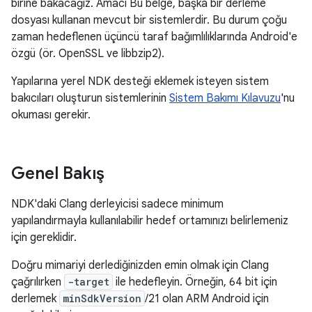
birine bakacağız. Amacı Bu belge, başka bir derleme
dosyası kullanan mevcut bir sistemlerdir. Bu durum çoğu
zaman hedeflenen üçüncü taraf bağımlılıklarında Android'e
özgü (ör. OpenSSL ve libbzip2).
Yapılarına yerel NDK desteği eklemek isteyen sistem
bakıcıları oluşturun sistemlerinin
Sistem Bakımı Kılavuzu
'nu
okuması gerekir.
Genel Bakış
NDK'daki Clang derleyicisi sadece minimum
yapılandırmayla kullanılabilir hedef ortamınızı belirlemeniz
için gereklidir.
Doğru mimariyi derlediğinizden emin olmak için Clang
çağrılırken
-target
ile hedefleyin. Örneğin, 64 bit için
derlemek
minSdkVersion
/21 olan ARM Android için