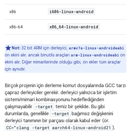
i686-linux-android
x86
x86
_
64-linux-android
x86-64
Not:
32 bit ARM için derleyici,
armv7a-linux-androideabi
ön ekini alır. ancak binutils araçları
ön
arm-linux-androideabi
ekini alır. Diğer mimarilerinde olduğu gibi, ön ekler tüm araçlar
için aynıdır.
Birçok projenin için derleme komut dosyalarında GCC tarzı
çapraz derleyiciler gerekir. derleyici yalnızca bir işletim
sistemi/mimari kombinasyonunu hedeflediğinden
çalışmayabilir
-target
temiz bir şekilde. Bu gibi
durumlarda, genellikle
-target
bağımsız değişkenini
derleyici tanımının bir parçası olarak kabul eder (ör.
CC="clang -target aarch64-linux-android21
).