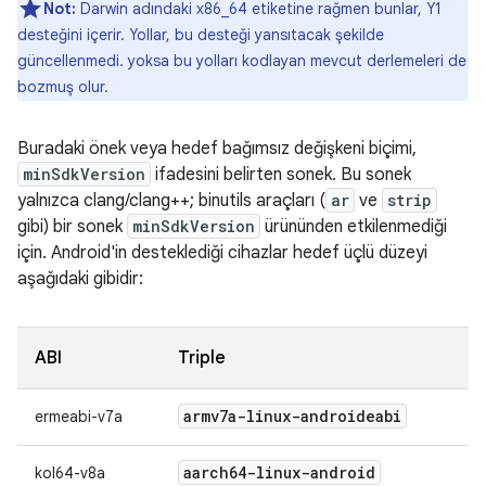
Not:
Darwin adındaki x86_64 etiketine rağmen bunlar, Y1
desteğini içerir. Yollar, bu desteği yansıtacak şekilde
güncellenmedi. yoksa bu yolları kodlayan mevcut derlemeleri de
bozmuş olur.
Buradaki önek veya hedef bağımsız değişkeni biçimi,
minSdkVersion
ifadesini belirten sonek. Bu sonek
yalnızca clang/clang++; binutils araçları (
ar
ve
strip
gibi) bir sonek
minSdkVersion
ürününden etkilenmediği
için. Android'in desteklediği cihazlar hedef üçlü düzeyi
aşağıdaki gibidir:
ABI
Triple
armv7a-linux-androideabi
ermeabi-v7a
aarch64-linux-android
kol64-v8a