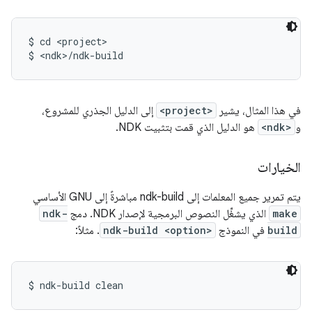
$ cd <project>

في هذا المثال، يشير
<project>
إلى الدليل الجذري للمشروع،
و
<ndk>
هو الدليل الذي قمت بتثبيت NDK.
الخيارات
يتم تمرير جميع المعلمات إلى ndk-build مباشرةً إلى GNU الأساسي
make
الذي يشغِّل النصوص البرمجية لإصدار NDK. دمج
ndk-
build
في النموذج
ndk-build <option>
. مثلاً: