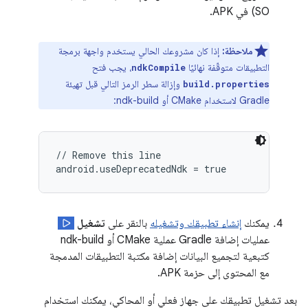
SO) في APK.
ملاحظة:
إذا كان مشروعك الحالي يستخدم واجهة برمجة
التطبيقات متوقّفة نهائيًا
، يجب فتح
ndkCompile
وإزالة سطر الرمز التالي قبل تهيئة
build.properties
Gradle لاستخدام CMake أو ndk-build:
// Remove this line

يمكنك
إنشاء تطبيقك وتشغيله
بالنقر على
تشغيل
عمليات إضافة Gradle عملية CMake أو ndk-build
كتبعية لتجميع البيانات إضافة مكتبة التطبيقات المدمجة
مع المحتوى إلى حزمة APK.
بعد تشغيل تطبيقك على جهاز فعلي أو المحاكي، يمكنك استخدام