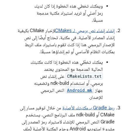
ويمكنك تخطي هذه الخطوة إذا كان لديك
رمز أصلي أو تريد استيراد مكتبة مدمجة
مسبقًا.
إنشاء إنشاء نص برمجي لـ CMakes
لإخبار CMake بكيفية
إنشاء المصادر الأصلية. في مكتبة. تحتاج أيضًا إلى نص
الإصدار البرمجي هذا إذا كنت تقوم باستيراد ملف الربط
بمكتبات النظام الأساسي أو تم إنشاؤها مسبقًا.
يمكنك تخطّي هذه الخطوة إذا كانت مكتبتك
الحالية المدمجة مع المحتوى يعتمد
CMakeLists.txt
على إنشاء نص
برمجي، أو استخدام ndk-build وتضمينه
جهاز
Android.mk
النص البرمجي
للإصدار.
ربط Gradle بـ مكتبتك الأصلية
من خلال توفير مسار إلى
CMake أو ndk-build ملف البرنامج النصي. يستخدم
Gradle النص البرمجي للإنشاء لاستيراد رمز المصدر إلى
مشروع استوديو Android وحزم المكتبة الأصلية (ملف