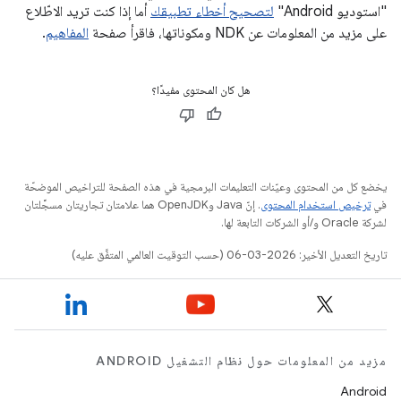
"استوديو Android"
لتصحيح أخطاء تطبيقك
أما إذا كنت تريد الاطّلاع
على مزيد من المعلومات عن NDK ومكوناتها، فاقرأ صفحة
المفاهيم
.
هل كان المحتوى مفيدًا؟
يخضع كل من المحتوى وعيّنات التعليمات البرمجية في هذه الصفحة للتراخيص الموضحّة
في
ترخيص استخدام المحتوى
. إنّ Java وOpenJDK هما علامتان تجاريتان مسجَّلتان
لشركة Oracle و/أو الشركات التابعة لها.
تاريخ التعديل الأخير: 2026-03-06 (حسب التوقيت العالمي المتفَّق عليه)
مزيد من المعلومات حول نظام التشغيل ANDROID
Android