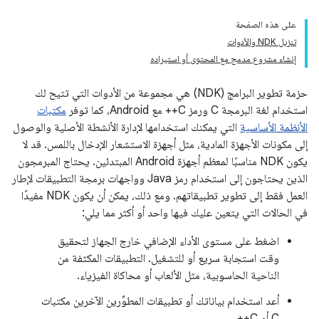
على هذه الصفحة
تنزيل NDK والأدوات
إنشاء مشروع مدمج مع المحتوى أو استيراده
حزمة تطوير البرامج (NDK) هي مجموعة من الأدوات التي تتيح لك
استخدام لغة البرمجة C ورمز C++ مع Android، كما توفر
مكتبات
الأنظمة الأساسية
التي يمكنك استخدامها لإدارة الأنشطة الأصلية والوصول
إلى مكونات الأجهزة المادية، مثل أجهزة الاستشعار الإدخال باللمس. قد لا
يكون NDK مناسبًا لمعظم أجهزة Android المبتدئين. يحتاج المبرمجون
الذين يحتاجون إلى استخدام رمز Java وواجهات برمجة التطبيقات لإطار
العمل فقط إلى تطوير تطبيقاتهم. ومع ذلك، يمكن أن يكون NDK مفيدًا
في الحالات التي يتعين عليك فيها واحد أو أكثر مما يلي:
اضغط على مستوى الأداء الإضافي خارج الجهاز لتحقيق
وقت استجابة سريع أو للتشغيل. التطبيقات المكثفة من
الناحية الحاسوبية، مثل الألعاب أو محاكاة الفيزياء.
أعد استخدام بياناتك أو تطبيقات المطوِّرين الآخرين مكتبات
C أو C++.