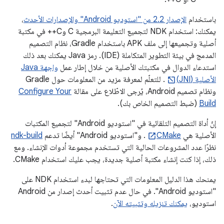
باستخدام
الإصدار 2.2 من "استوديو Android" والإصدارات الأحدث
،
يمكنك: استخدام NDK لتجميع التعليمة البرمجية C وC++ في مكتبة
أصلية وتجميعها إلى ملف APK باستخدام Gradle، نظام التصميم
المدمج في بيئة التطوير المتكاملة (IDE). رمز Java يمكنك بعد ذلك
استدعاء الدوال في مكتبتك الأصلية من خلال إطار عمل
واجهة Java
الأصلية (JNI)
. للتعلّم لمعرفة مزيد من المعلومات حول Gradle
ونظام تصميم Android، يُرجى الاطّلاع على مقالة
Configure Your
Build
(ضبط التصميم الخاص بك).
إنّ أداة التصميم التلقائية في "استوديو Android" لتجميع المكتبات
الأصلية هي
CMake
. و"استوديو Android" أيضًا تدعم
ndk-build
نظرًا عدد المشروعات الحالية التي تستخدم مجموعة أدوات الإنشاء. ومع
ذلك، إذا كنت إنشاء مكتبة أصلية جديدة، يجب عليك استخدام CMake.
يمنحك هذا الدليل المعلومات التي تحتاجها لبدء استخدام NDK على
"استوديو Android". في حال عدم تثبيت أحدث إصدار من Android
استوديو،
يمكنك تنزيله وتثبيته الآن
.