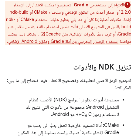
الانتباه إلى مستخدمي Gradle التجريبيين:
يمكنك
الانتقال إلى الإصدار
2.2.0 أو إصدار أحدث من المكوّن الإضافي
واستخدام CMake أو ndk-build
لإنشاء مكتبات أصلية إذا كان أي مما يلي ينطبق عليك: استخدام CMake أو ndk-
build بالفعل في المشروع الأصلي فأنت تفضل استخدام دالة ثابتة من نظام إنشاء
Gradle؛ أو تريد دعمًا للأدوات الإضافية، مثل
Ccache
. بخلاف ذلك، يمكنك
مواصلة
استخدام الإصدار التجريبي من أداة Gradle ومكوّن Android الإضافي
.
تنزيل NDK والأدوات
لتجميع الرمز الأصلي لتطبيقك وتصحيح الأخطاء فيه، تحتاج إلى ما يلي:
المكونات:
مجموعة أدوات تطوير البرامج (NDK) الأصلية لنظام
التشغيل Android: مجموعة من الأدوات التي تتيح لك
لاستخدام رموز C وC++ مع Android.
CMake: أداة تصميم خارجية تعمل جنبًا إلى جنب مع
Gradle لإنشاء مكتبة أصلية. ولست بحاجة إلى هذا المكون