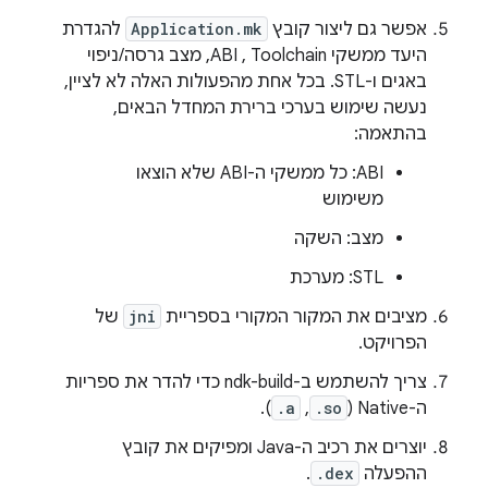
אפשר גם ליצור קובץ
Application.mk
להגדרת
היעד ממשקי ABI , Toolchain, מצב גרסה/ניפוי
באגים ו-STL. בכל אחת מהפעולות האלה לא לציין,
נעשה שימוש בערכי ברירת המחדל הבאים,
בהתאמה:
ABI: כל ממשקי ה-ABI שלא הוצאו
משימוש
מצב: השקה
STL: מערכת
מציבים את המקור המקורי בספריית
jni
של
הפרויקט.
צריך להשתמש ב-ndk-build כדי להדר את ספריות
ה-Native (
.so
,
.a
).
יוצרים את רכיב ה-Java ומפיקים את קובץ
ההפעלה
.dex
.