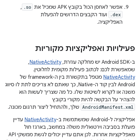
אפשר לאחסן הכול בקובץ APK שמכיל את
.so
,
.dex
ועוד הקבצים הדרושים להפעלת
האפליקציה.
פעילויות ואפליקציות מקוריות
ב-Android SDK יש מחלקה עוזרת,
NativeActivity
,
שמאפשרת לכם: לכתוב פעילות מקומית לחלוטין.
NativeActivity
מטפל בתקשורת בין ה-framework של
Android לבין קוד ה-Native, כך שאתם לא צריכים לתת לו סיווג
משנה או לקרוא לשיטות שלו. כל מה שצריך לעשות הוא
להצהיר על הבקשה להיות מקורי בקובץ
AndroidManifest.xml
שלך, ולהתחיל ליצור תרגום מכונה.
אפליקציה ל-Android שמשתמשת ב-
NativeActivity
עדיין
פועלת בסביבה וירטואלית משלה במחשב, בארגז חול
מאפליקציות אחרות. לכן אתם עדיין יכולים לגשת ממשקי API