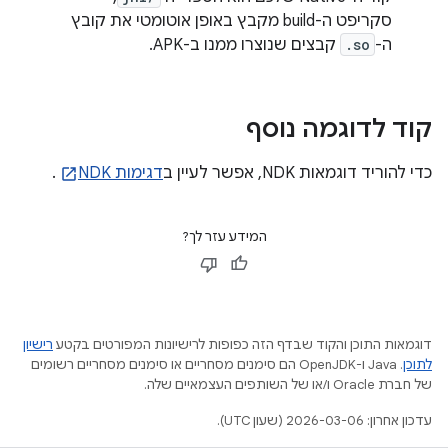
סקריפט ה-build מקבץ באופן אוטומטי את קובץ
ה-
.so
קבצים שנוצרו ממנו ב-APK.
קוד לדוגמה נוסף
כדי להוריד דוגמאות NDK, אפשר לעיין ב
דגימות NDK
.
המידע עזר לך?
דוגמאות התוכן והקוד שבדף הזה כפופות לרישיונות המפורטים בקטע
רישיון
לתוכן
.‏ Java ו-OpenJDK הם סימנים מסחריים או סימנים מסחריים רשומים
של חברת Oracle ו/או של השותפים העצמאיים שלה.
עדכון אחרון: 2026-03-06 (שעון UTC).