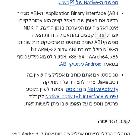
ממשק ה-Native של Java
.
Application Binary Interface (ABI): ה-ABI מגדיר
בדיוק את האופן שבו האפליקציה הוא אמור לקיים
אינטראקציה עם המערכת בזמן הריצה. ה-NDK
יוצרת
.so
קבצים בהתאם להגדרות האלה.
ממשקי ABI שונים מתאימים ארכיטקטורות שונות:
ה-NDK כולל תמיכת ABI עבור 32-bit ARM,
AArch64, x86 ו-x86-64. אפשר למצוא מידע נוסף
במאמר
Android ממשקי ABI
.
מניפסט: אם אתם כותבים אפליקציה שאין בה
רכיב Java, צריך להצהיר על המחלקה
NativeActivity
ב
מניפסט
. אפשר לעיין בקטע
שימוש Native_activity.h Interface
לקבלת
פרטים נוספים על האופן שבו ניתן לעשות זאת.
קצב הזרימה
התהליך הכללי לפיתוח אפליקציה מותאמת ל-Android הוא: