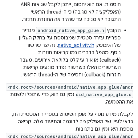
חוסמות. אם הוא יחסום, ייתכן לקבל שגיאות ANR
(האפליקציה לא מגיבה) כי ה-thread הראשי
התגובה לא מגיבה עד שהקריאה החוזרת תחזור.
הקובץ
android_native_app_glue.h
מגדיר
ספריית עזרה סטטית שמבוססת על בחלק העליון
של הממשק
native_activity.h
. זה יצר שרשור
נוסף, מטפל בדברים כמו קריאות חוזרות
(callback) או אירועי קלט בלולאת אירועים. מעבר
השרשורים האלו בשרשור נפרד מונעים קריאות
חוזרות (callback) וחסימה של ה-thread הראשי.
<ndk_root>/sources/android/native_app_glue/andr
oid_native_app_glue.c
זמין גם הוא, כדי שתוכלו לשנות
את ההטמעה.
לקבלת מידע נוסף על אופן השימוש בספרייה הסטטית הזו,
כדאי לעיין של האפליקציה לדוגמה והתיעוד שלה. קריאה
נוספת היא זמין גם בתגובות
<ndk_root>/sources/android/native_app_glue/andr