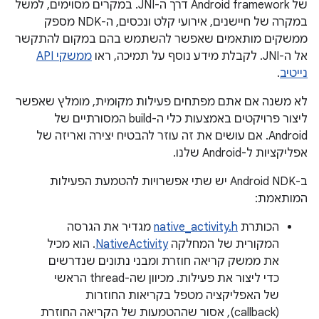
של Android framework דרך ה-JNI. במקרים מסוימים, למשל
במקרה של חיישנים, אירועי קלט ונכסים, ה-NDK מספק
ממשקים מותאמים שאפשר להשתמש בהם במקום להתקשר
אל ה-JNI. לקבלת מידע נוסף על תמיכה, ראו
ממשקי API
נייטיב
.
לא משנה אם אתם מפתחים פעילות מקומית, מומלץ שאפשר
ליצור פרויקטים באמצעות כלי ה-build המסורתיים של
Android. אם עושים את זה עוזר להבטיח יצירה ואריזה של
אפליקציות ל-Android שלנו.
ב-Android NDK יש שתי אפשרויות להטמעת הפעילות
המותאמת:
הכותרת
native_activity.h
מגדיר את הגרסה
המקורית של המחלקה
NativeActivity
. הוא מכיל
את ממשק קריאה חוזרת ומבני נתונים שנדרשים
כדי ליצור את פעילות. מכיוון שה-thread הראשי
של האפליקציה מטפל בקריאות החוזרות
(callback), אסור שההטמעות של הקריאה החוזרת