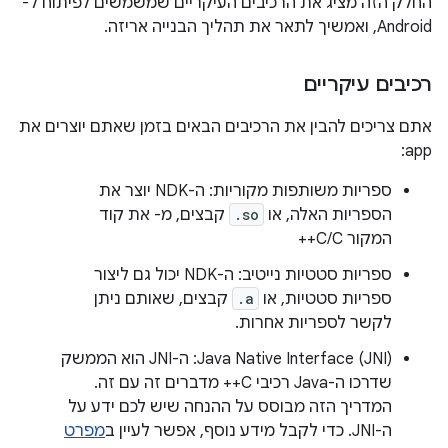
החלק הזה מציג את הרכיבים העיקריים שמשמשים לפיתוח ל-
Android, ואמשיך לתאר את תהליך הבנייה אריזה.
רכיבים עיקריים
אתם צריכים להבין את הרכיבים הבאים בזמן שאתם יוצרים את
app:
ספריות משותפות מקוריות: ה-NDK יוצר את
הספריות האלה, או
.so
קבצים, מ- את קוד
המקור C/C++
ספריות סטטיות נייטיב: ה-NDK יכול גם ליצור
ספריות סטטיות, או
.a
קבצים, שאותם ניתן
לקשר לספריות אחרות.
Java Native Interface (JNI): ה-JNI הוא הממשק
שדרכו ה-Java רכיבי C++ מדברים זה עם זה.
המדריך הזה מבוסס על ההנחה שיש לכם ידע על
ה-JNI. כדי לקבל מידע נוסף, אפשר לעיין ב
מפרט