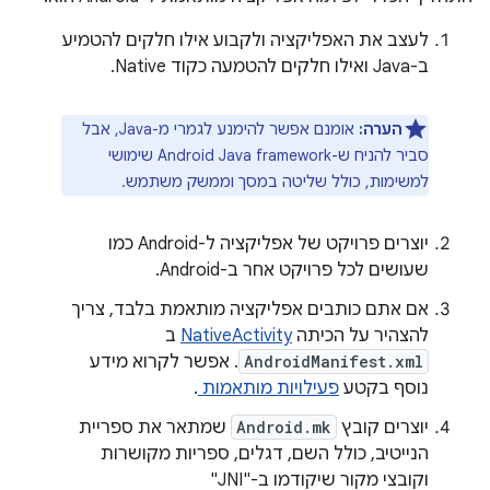
לעצב את האפליקציה ולקבוע אילו חלקים להטמיע
ב-Java ואילו חלקים להטמעה כקוד Native.
הערה:
אומנם אפשר להימנע לגמרי מ-Java, אבל
סביר להניח ש-Android Java framework שימושי
למשימות, כולל שליטה במסך וממשק משתמש.
יוצרים פרויקט של אפליקציה ל-Android כמו
שעושים לכל פרויקט אחר ב-Android.
אם אתם כותבים אפליקציה מותאמת בלבד, צריך
להצהיר על הכיתה
NativeActivity
ב
AndroidManifest.xml
. אפשר לקרוא מידע
נוסף בקטע
פעילויות מותאמות
.
יוצרים קובץ
Android.mk
שמתאר את ספריית
הנייטיב, כולל השם, דגלים, ספריות מקושרות
וקובצי מקור שיקודמו ב-"JNI"