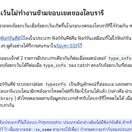
กเว้นไม่ทำงานข้ามขอบเขตของไลบรารี
รวจพบข้อยกเว้นเมื่อข้อยกเว้นเกิดขึ้นในขอบเขตของไลบรารีที่ใช้ร่วมกัน 
ม
ฟังก์ชันคีย์
ลงในประเภท ฟังก์ชันคีย์คือ ฟังก์ชันเสมือนที่ไม่ใช่ฟังก์ช
งๆ ดูตัวอย่างได้ที่การสนทนาใน
ปัญหา 533
่าออบเจ็กต์ 2 รายการมีประเภทเดียวกันก็ต่อเมื่อพอยน์เตอร์
type_info
ข้อยกเว้นได้ก็ต่อเมื่อ
type_info
ของ catch ตรงกับข้อยกเว้นที่ส่งมาเ
ังก์ชันคีย์ ระบบจะปล่อย
typeinfo
เป็นสัญลักษณ์ที่อ่อนแอ และผสานข
ไลบรารีแบบไดนามิกหลังจากโหลดไฟล์ที่เรียกใช้งานได้แล้ว (กล่าวคือ ผ่
ibrary
) ตัวโหลดอาจผสานข้อมูลประเภทสำหรับไลบรารีที่โหลดไม่ได้ เมื่อเ
ทเท่ากัน
ับประเภทที่ไม่ใช่แบบ Polymorphic ประเภทดังกล่าวต้องไม่มีฟังก์ชันคีย์ สำห
 RTTI เนื่องจาก
สามารถใช้เพื่อ กำหนดความเท่ากันของประเภ
std::is_same