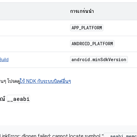
การเกริ่นนำ
APP
_
PLATFORM
ANDROID
_
PLATFORM
android
.
min
Sdk
Version
Build
่นๆ โปรดดู
ใช้ NDK กับระบบบิลด์อื่นๆ
ษณ์
_
_
aeabi
LinkError: dlopen failed: cannot locate symbol "
__aeabi_mem