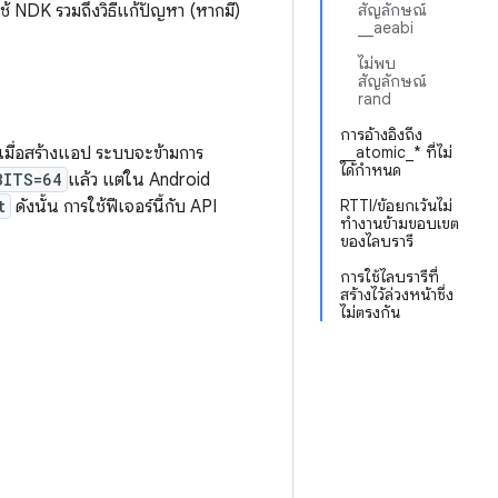
ใช้ NDK รวมถึงวิธีแก้ปัญหา (หากมี)
สัญลักษณ์
__aeabi
ไม่พบ
สัญลักษณ์
rand
การอ้างอิงถึง
มื่อสร้างแอป ระบบจะข้ามการ
__atomic_* ที่ไม่
ได้กำหนด
BITS=64
แล้ว แต่ใน Android
t
ดังนั้น การใช้ฟีเจอร์นี้กับ API
RTTI/ข้อยกเว้นไม่
ทำงานข้ามขอบเขต
ของไลบรารี
การใช้ไลบรารีที่
สร้างไว้ล่วงหน้าซึ่ง
ไม่ตรงกัน