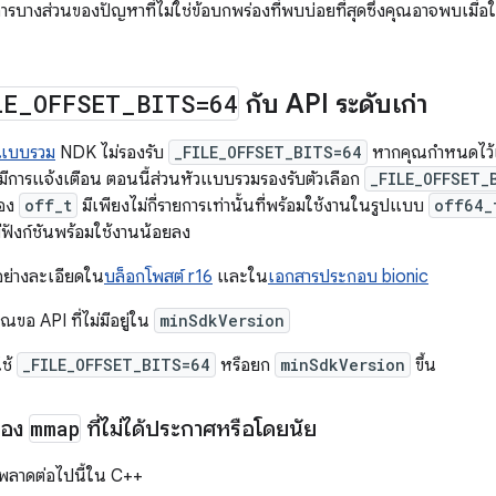
ารบางส่วนของปัญหาที่ไม่ใช่ข้อบกพร่องที่พบบ่อยที่สุดซึ่งคุณอาจพบเมื่อ
LE
_
OFFSET
_
BITS=64
กับ API ระดับเก่า
วแบบรวม
NDK ไม่รองรับ
_FILE_OFFSET_BITS=64
หากคุณกำหนดไว้เ
่มีการแจ้งเตือน ตอนนี้ส่วนหัวแบบรวมรองรับตัวเลือก
_FILE_OFFSET_
ของ
off_t
มีเพียงไม่กี่รายการเท่านั้นที่พร้อมใช้งานในรูปแบบ
off64_
ีฟังก์ชันพร้อมใช้งานน้อยลง
้อย่างละเอียดใน
บล็อกโพสต์ r16
และใน
เอกสารประกอบ bionic
ุณขอ API ที่ไม่มีอยู่ใน
minSdkVersion
ใช้
_FILE_OFFSET_BITS=64
หรือยก
minSdkVersion
ขึ้น
ของ
mmap
ที่ไม่ได้ประกาศหรือโดยนัย
ดพลาดต่อไปนี้ใน C++