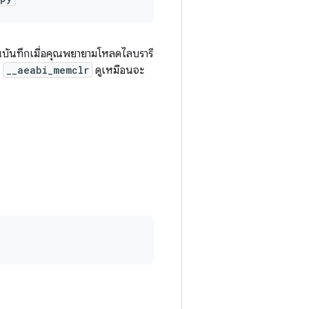
ฏในบันทึกเมื่อคุณพยายามโหลดไลบรารี
ะ
__aeabi_memclr
ดูเหมือนจะ