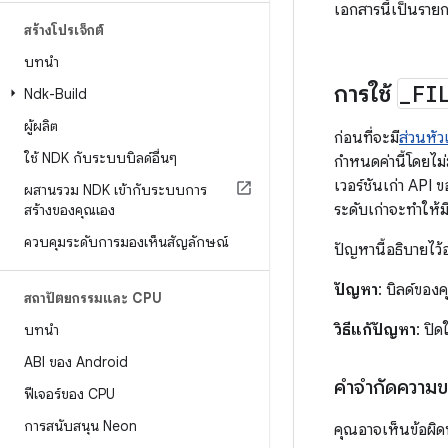
เอกสารนี้เป็นรายก
สร้างโปรเจ็กต์
บทนำ
การใช้
_
FI
Ndk-Build
ผู้ผลิต
ก่อนที่จะมี
ส่วนหั
ใช้ NDK กับระบบบิลด์อื่นๆ
กำหนดค่านี้โดยไม
เวอร์ชันเก่า API 
ผสานรวม NDK เข้ากับระบบการ
ระดับเก่าจะทำให้ม
สร้างของคุณเอง
ควบคุมระดับการมองเห็นสัญลักษณ์
ปัญหานี้อธิบายไว
ปัญหา
: บิลด์ของค
สถาปัตยกรรมและ CPU
วิธีแก้ปัญหา
: ปิด
บทนำ
ABI ของ Android
คำจำกัดความ
ฟีเจอร์ของ CPU
การสนับสนุน Neon
คุณอาจเห็นข้อผิ