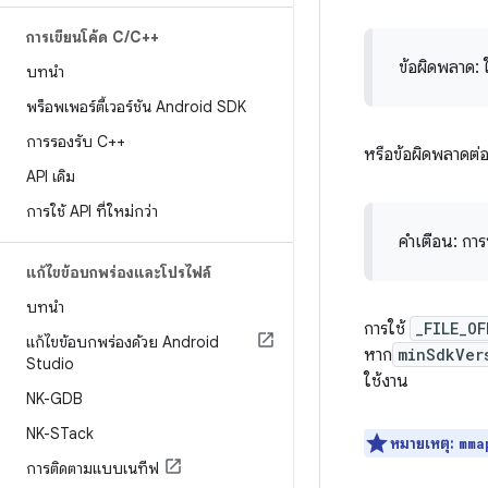
การเขียนโค้ด C
/
C++
ข้อผิดพลาด: 
บทนำ
พร็อพเพอร์ตี้เวอร์ชัน Android SDK
การรองรับ C++
หรือข้อผิดพลาดต่
API เดิม
การใช้ API ที่ใหม่กว่า
คำเตือน: กา
แก้ไขข้อบกพร่องและโปรไฟล์
บทนำ
การใช้
_FILE_O
แก้ไขข้อบกพร่องด้วย Android
หาก
minSdkVer
Studio
ใช้งาน
NK-GDB
NK-STack
หมายเหตุ:
mma
การติดตามแบบเนทีฟ