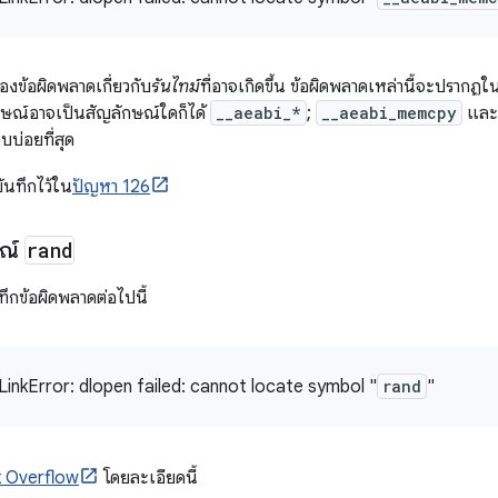
ของข้อผิดพลาดเกี่ยวกับ
รันไทม์
ที่อาจเกิดขึ้น ข้อผิดพลาดเหล่านี้จะปราก
ษณ์อาจเป็นสัญลักษณ์ใดก็ได้
__aeabi_*
;
__aeabi_memcpy
แล
บบ่อยที่สุด
บันทึกไว้ใน
ปัญหา 126
ษณ์
rand
ึกข้อผิดพลาดต่อไปนี้
LinkError: dlopen failed: cannot locate symbol "
rand
"
 Overflow
โดยละเอียดนี้