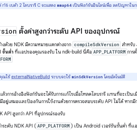
ต่ r16 เบต้า 2 ไลบรารี C จะแสดง
เป็นฟังก์ชันอินไลน์เพื่อ ลดปัญหาในกร
mmap64
rsion
ตั้งค่าสูงกว่าระดับ API ของอุปกรณ์
สร้างด้วย NDK มีความหมายแตกต่างจาก
compileSdkVersion
สำหรับ 
I
ขั้นต่ำ
ที่แอปของคุณรองรับ ใน ndk-build นี่คือ
APP_PLATFORM
การต
TFORM
ุณใช้
externalNativeBuild
ระบบจะใช้
โดยอัตโนมัติ
minSdkVersion
ล้วการอ้างอิงฟังก์ชันจะได้รับการแก้ไขเมื่อโหลดไลบรารี แทนที่จะเป็นเมื่
่ได้มีอยู่เสมอและป้องกันการใช้งานด้วยการตรวจสอบระดับ API ไม่ได้ หากมีกา
K API สูงกว่า API ที่อุปกรณ์รองรับ
งค่าระดับ NDK API (
APP_PLATFORM
) เป็น Android เวอร์ชันขั้นต่ำ ที