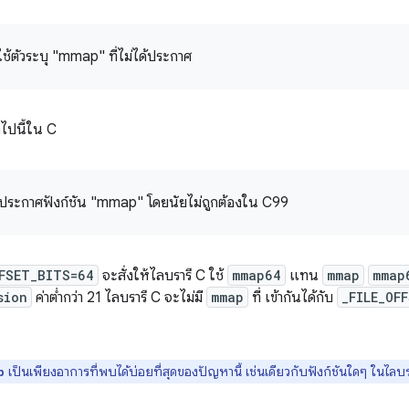
ใช้ตัวระบุ "mmap" ที่ไม่ได้ประกาศ
อไปนี้ใน C
รประกาศฟังก์ชัน "mmap" โดยนัยไม่ถูกต้องใน C99
FFSET_BITS=64
จะสั่งให้ไลบรารี C ใช้
mmap64
แทน
mmap
mmap
sion
ค่าต่ำกว่า 21 ไลบรารี C จะไม่มี
mmap
ที่ เข้ากันได้กับ
_FILE_OF
เป็นเพียงอาการที่พบได้บ่อยที่สุดของปัญหานี้ เช่นเดียวกับฟังก์ชันใดๆ ในไลบรา
p