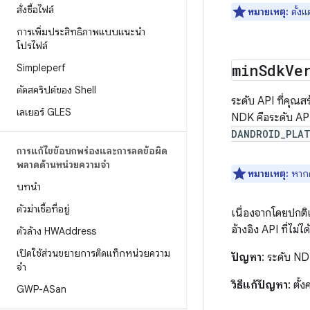
สั่งซื้อไฟล์
หมายเหตุ:
ตั้งแ
การเพิ่มประสิทธิภาพแบบแนะนำ
โปรไฟล์
min
Sdk
Ve
Simpleperf
ตัดสคริปต์ของ Shell
ระดับ API ที่คุณ
เลเยอร์ GLES
NDK คือระดับ AP
DANDROID_PLA
การแก้ไขข้อบกพร่องและการลดข้อผิด
พลาดด้านหน่วยความจํา
หมายเหตุ:
หากค
บทนำ
ตัวฆ่าเชื้อที่อยู่
เนื่องจากโดยปกติแ
อ้างอิง API ที่ไม
ตัวล้าง HWAddress
เปิดใช้ส่วนขยายการติดแท็กหน่วยความ
ปัญหา
: ระดับ ND
จำ
วิธีแก้ปัญหา
: ตั้
GWP-ASan