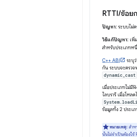
RTTI
/
ข้อย
ปัญหา
: ระบบไม่ต
วิธีแก้ปัญหา
: เพิ่
สำหรับประเภทหนึ่
C++ ABI
ระบุว
กัน ระบบจะตรวจพบ
dynamic_cast
เมื่อประเภทไม่มีฟ
ไลบรารี เมื่อโหลด
System.loadL
ข้อมูลทั้ง 2 ประเภ
หมายเหตุ:
สำหร
นั้นไม่จำเป็นต้องใช้