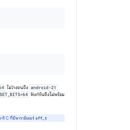
64
ไม่ว่างจนถึง
android-21
FSET_BITS=64
ฟังก์ชันจึงไม่พร้อม
รี C ที่มีพารามิเตอร์
off_t