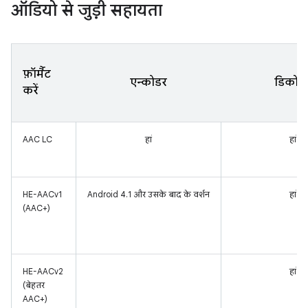
ऑडियो से जुड़ी सहायता
फ़ॉर्मैट
एन्कोडर
डिकोड
करें
AAC LC
हां
हां
HE-AACv1
Android 4.1 और उसके बाद के वर्शन
हां
(AAC+)
HE-AACv2
हां
(बेहतर
AAC+)