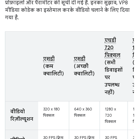
प्रोफ़ाइलों और पैरामीटर की सूची दी गई है. इनका सुझाव, VP8
मीडिया कोडेक का इस्तेमाल करके वीडियो चलाने के लिए दिया
गया है.
एचडी
एच
720
10
पिक्सल
पि
एसडी
एसडी
(सभी
(स
(कम
(अच्छी
डिवाइसों
डि
क्वालिटी)
क्वालिटी)
पर
पर
उपलब्ध
उप
नहीं)
नही
320 x 180
640 x 360
1280 x
192
वीडियो
पिक्सल
पिक्सल
720
10
रिज़ॉल्यूशन
पिक्सल
पिक
30 FPS (फ़्रेम
30 FPS (फ़्रेम
30 FPS
30 