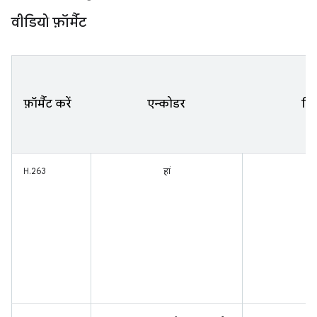
वीडियो फ़ॉर्मैट
फ़ॉर्मैट करें
एन्कोडर
डि
H.263
हां