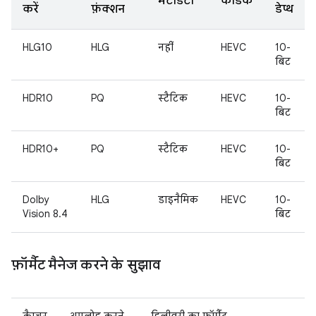
मेटाडेटा
कोडेक
करें
फ़ंक्शन
डेप्थ
HLG10
HLG
नहीं
HEVC
10-
बिट
HDR10
PQ
स्टैटिक
HEVC
10-
बिट
HDR10+
PQ
स्टैटिक
HEVC
10-
बिट
Dolby
HLG
डाइनैमिक
HEVC
10-
Vision 8.4
बिट
फ़ॉर्मैट मैनेज करने के सुझाव