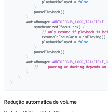
playbackDelayed
=
false
}
pausePlayback
()
}
AudioManager
.
AUDIOFOCUS_LOSS_TRANSIENT
-
>
synchronized
(
focusLock
)
{
// only resume if playback is bein
resumeOnFocusGain
=
isPlaying
()
playbackDelayed
=
false
}
pausePlayback
()
}
AudioManager
.
AUDIOFOCUS_LOSS_TRANSIENT_CAN
// ... pausing or ducking depends on yo
}
}
}
Redução automática de volume