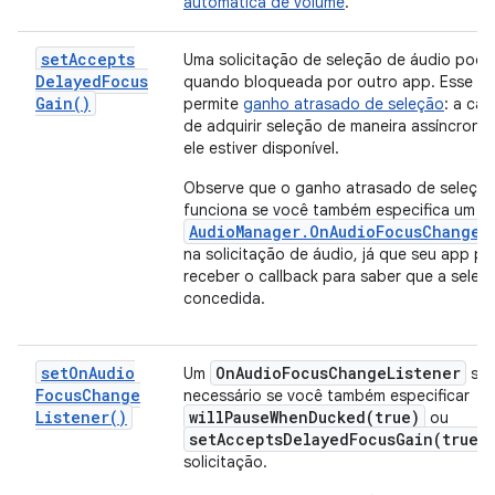
automática de volume
.
set
Accepts
Uma solicitação de seleção de áudio pode 
Delayed
Focus
quando bloqueada por outro app. Esse m
Gain(
)
permite
ganho atrasado de seleção
: a ca
de adquirir seleção de maneira assíncron
ele estiver disponível.
Observe que o ganho atrasado de seleção
funciona se você também especifica um
AudioManager.OnAudioFocusChangeL
na solicitação de áudio, já que seu app pr
receber o callback para saber que a seleçã
concedida.
set
On
Audio
On
Audio
Focus
Change
Listener
Um
só 
Focus
Change
necessário se você também especificar
Listener(
)
willPauseWhenDucked(
true)
ou
setAcceptsDelayedFocusGain(
true)
solicitação.