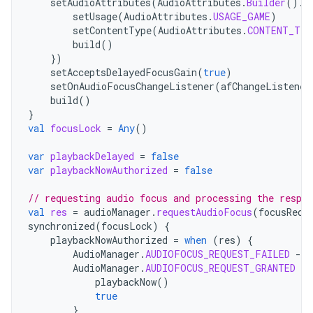
setAudioAttributes
(
AudioAttributes
.
Builder
().
r
setUsage
(
AudioAttributes
.
USAGE_GAME
)
setContentType
(
AudioAttributes
.
CONTENT_TYP
build
()
})
setAcceptsDelayedFocusGain
(
true
)
setOnAudioFocusChangeListener
(
afChangeListener
build
()
}
val
focusLock
=
Any
()
var
playbackDelayed
=
false
var
playbackNowAuthorized
=
false
// requesting audio focus and processing the respon
val
res
=
audioManager
.
requestAudioFocus
(
focusRequ
synchronized
(
focusLock
)
{
playbackNowAuthorized
=
when
(
res
)
{
AudioManager
.
AUDIOFOCUS_REQUEST_FAILED
-
>
AudioManager
.
AUDIOFOCUS_REQUEST_GRANTED
-
>
playbackNow
()
true
}