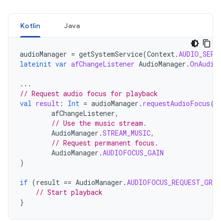
Kotlin
Java
audioManager
=
getSystemService
(
Context
.
AUDIO_SERV
lateinit
var
afChangeListener
AudioManager
.
OnAudio
...
// Request audio focus for playback
val
result
:
Int
=
audioManager
.
requestAudioFocus
(
afChangeListener
,
// Use the music stream.
AudioManager
.
STREAM_MUSIC
,
// Request permanent focus.
AudioManager
.
AUDIOFOCUS_GAIN
)
if
(
result
==
AudioManager
.
AUDIOFOCUS_REQUEST_GRAN
// Start playback
}