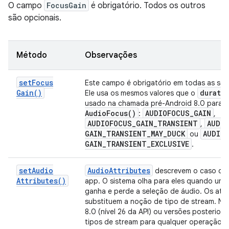
O campo
FocusGain
é obrigatório. Todos os outros
são opcionais.
Método
Observações
set
Focus
Este campo é obrigatório em todas as soli
Gain(
)
durati
Ele usa os mesmos valores que o
usado na chamada pré-Android 8.0 para
Audio
Focus(
)
AUDIOFOCUS
_
GAIN
:
,
AUDIOFOCUS
_
GAIN
_
TRANSIENT
AUDI
,
GAIN
_
TRANSIENT
_
MAY
_
DUCK
AUDIO
ou
GAIN
_
TRANSIENT
_
EXCLUSIVE
.
set
Audio
Audio
Attributes
descrevem o caso de
Attributes(
)
app. O sistema olha para eles quando um 
ganha e perde a seleção de áudio. Os atri
substituem a noção de tipo de stream. No
8.0 (nível 26 da API) ou versões posteriore
tipos de stream para qualquer operação d