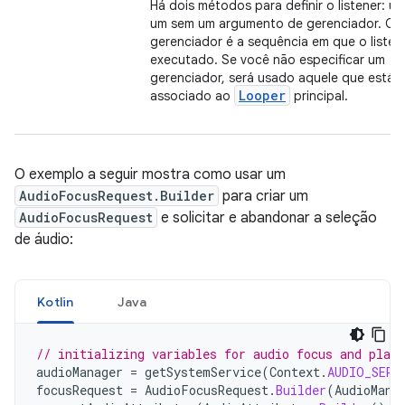
Há dois métodos para definir o listener: u
um sem um argumento de gerenciador. O
gerenciador é a sequência em que o listen
executado. Se você não especificar um
gerenciador, será usado aquele que está
Looper
associado ao
principal.
O exemplo a seguir mostra como usar um
AudioFocusRequest.Builder
para criar um
AudioFocusRequest
e solicitar e abandonar a seleção
de áudio:
Kotlin
Java
// initializing variables for audio focus and play
audioManager
=
getSystemService
(
Context
.
AUDIO_SERV
focusRequest
=
AudioFocusRequest
.
Builder
(
AudioMana