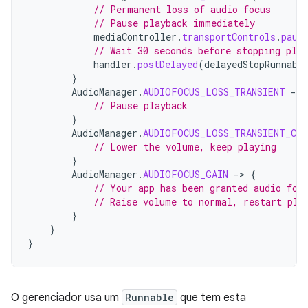
// Permanent loss of audio focus
// Pause playback immediately
mediaController
.
transportControls
.
paus
// Wait 30 seconds before stopping play
handler
.
postDelayed
(
delayedStopRunnabl
}
AudioManager
.
AUDIOFOCUS_LOSS_TRANSIENT
-
>
// Pause playback
}
AudioManager
.
AUDIOFOCUS_LOSS_TRANSIENT_CAN
// Lower the volume, keep playing
}
AudioManager
.
AUDIOFOCUS_GAIN
-
>
{
// Your app has been granted audio foc
// Raise volume to normal, restart pla
}
}
}
O gerenciador usa um
Runnable
que tem esta