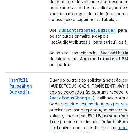
de controles de volume estão descontinu
os mesmos atributos na solicitação de se
você usa no player de áudio (conforme m
no exemplo a seguir nesta tabela).
AudioAttributes.Builder
Use
para es
os atributos primeiro e depois
`setAudioAttributes()` para atribuí-los à so
AudioAttribut
Se não for especificado,
AudioAttributes.USAGE
definido como
por padrão.
set
Will
Quando outro app solicita a seleção com
Pause
When
AUDIOFOCUS
_
GAIN
_
TRANSIENT
_
MAY
_
DU
Ducked(
)
app selecionado não costuma receber um
Audio
Focus
Change(
)
callback porque o
pode
reduzir o volume do áudio por si só
.
precisar pausar a reprodução em vez de re
setWillPauseWhenDuck
volume, chame
true)
On
Audio
Focus
e crie e defina um
Listener
, conforme descrito em
reduçã