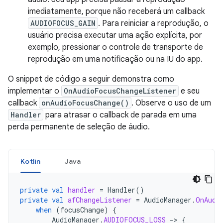
imediatamente, porque não receberá um callback
AUDIOFOCUS_GAIN
. Para reiniciar a reprodução, o
usuário precisa executar uma ação explícita, por
exemplo, pressionar o controle de transporte de
reprodução em uma notificação ou na IU do app.
O snippet de código a seguir demonstra como
implementar o
OnAudioFocusChangeListener
e seu
callback
onAudioFocusChange()
. Observe o uso de um
Handler
para atrasar o callback de parada em uma
perda permanente de seleção de áudio.
Kotlin
Java
private
val
handler
=
Handler
()
private
val
afChangeListener
=
AudioManager
.
OnAudi
when
(
focusChange
)
{
AudioManager
.
AUDIOFOCUS_LOSS
-
>
{