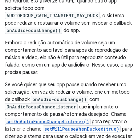
No Android 8.0 (nível 26 da API), quando outro app
solicita foco com
AUDIOFOCUS_GAIN_TRANSIENT_MAY_DUCK
, o sistema
pode reduzir e restaurar o volume sem invocar o callback
onAudioFocusChange()
do app.
Embora a redução automática de volume seja um
comportamento aceitável para apps de reprodução de
música e vídeo, ela não é útil para reproduzir conteúdo
falado, como em um app de audiolivro. Nesse caso, o app
precisa pausar.
Se você quiser que seu app pause quando receber uma
solicitação, em vez de reduzir o volume, crie um método
de callback
onAudioFocusChange()
com
OnAudioFocusChangeListener
que implemente o
comportamento de pausa/retomada desejado. Chame
setOnAudioFocusChangeListener()
para registrar o
listener e chame
setWillPauseWhenDucked(true)
para
dizer ao sistema para usar o callback em vez de executar