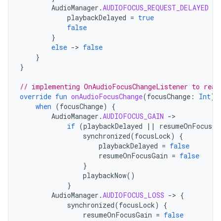
AudioManager
.
AUDIOFOCUS_REQUEST_DELAYED
-
>
playbackDelayed
=
true
false
}
else
-
>
false
}
}
// implementing OnAudioFocusChangeListener to reac
override
fun
onAudioFocusChange
(
focusChange
:
Int
)
when
(
focusChange
)
{
AudioManager
.
AUDIOFOCUS_GAIN
-
if
(
playbackDelayed
||
resumeOnFocusGa
synchronized
(
focusLock
)
{
playbackDelayed
=
false
resumeOnFocusGain
=
false
}
playbackNow
()
}
AudioManager
.
AUDIOFOCUS_LOSS
-
>
{
synchronized
(
focusLock
)
{
resumeOnFocusGain
=
false