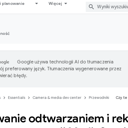
i planowanie
Więcej
zność
Google używa technologii AI do tłumaczenia
wój preferowany język. Tłumaczenia wygenerowane przez
ierać błędy.
s
Essentials
Camera & media dev center
Przewodniki
Czy te
wanie odtwarzaniem i re