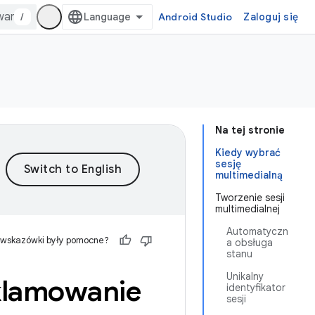
/
Android Studio
Zaloguj się
Na tej stronie
Kiedy wybrać
sesję
multimedialną
Tworzenie sesji
multimedialnej
Automatyczn
 wskazówki były pomocne?
a obsługa
stanu
Unikalny
klamowanie
identyfikator
sesji