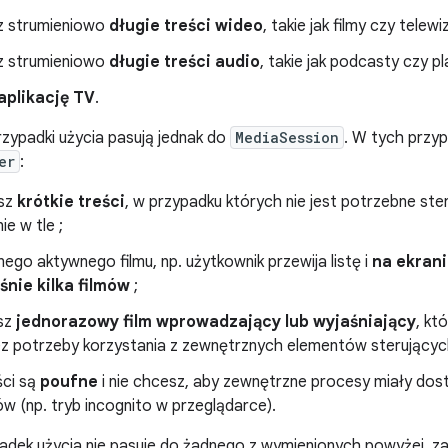
z strumieniowo
długie treści wideo
, takie jak filmy czy telew
z strumieniowo
długie treści audio
, takie jak podcasty czy p
aplikację TV
.
rzypadki użycia pasują jednak do
MediaSession
. W tych przy
er
:
asz
krótkie treści
, w przypadku których nie jest potrzebne st
e w tle ;
nego aktywnego filmu, np. użytkownik przewija listę i
na ekrani
nie kilka filmów
;
sz
jednorazowy film wprowadzający lub wyjaśniający
, kt
ez potrzeby korzystania z zewnętrznych elementów sterujący
ści są
poufne
i nie chcesz, aby zewnętrzne procesy miały do
w (np. tryb incognito w przeglądarce).
padek użycia nie pasuje do żadnego z wymienionych powyżej, z