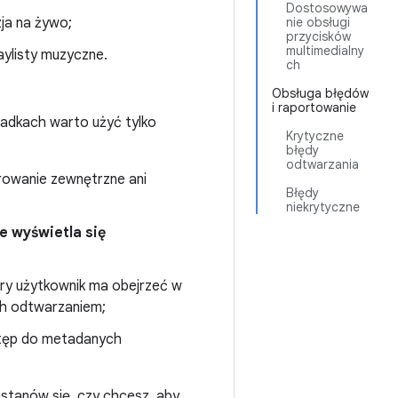
Dostosowywa
izja na żywo;
nie obsługi
przycisków
multimedialny
laylisty muzyczne.
ch
Obsługa błędów
i raportowanie
padkach warto użyć tylko
Krytyczne
błędy
odtwarzania
erowanie zewnętrzne ani
Błędy
niekrytyczne
e wyświetla się
óry użytkownik ma obejrzeć w
ch odtwarzaniem;
stęp do metadanych
astanów się, czy chcesz, aby