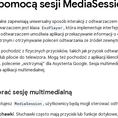
 pomocą sesji Media
Sess
alne zapewniają uniwersalny sposób interakcji z odtwarzaczem
arzaczem jest klasa
ExoPlayer
, która implementuje interfej
z odtwarzaczem umożliwia aplikacji przekazywanie informacji 
rznym i otrzymywanie poleceń odtwarzania ze źródeł zewnęt
pochodzić z fizycznych przycisków, takich jak przycisk odtwa
b pilocie do telewizora. Mogą też pochodzić z aplikacji klienck
. polecenie „wstrzymaj” dla Asystenta Google. Sesja multimedi
aplikacji multimedialnej.
rać sesję multimedialną
ntujesz
MediaSession
, użytkownicy będą mogli sterować od
chawki
. Słuchawki często mają przyciski lub funkcje dotykowe