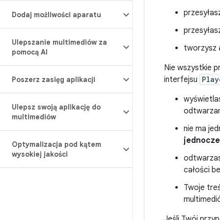
przesyłas
Dodaj możliwości aparatu
przesyłas
Ulepszanie multimediów za
tworzysz
pomocą AI
Nie wszystkie p
interfejsu
Play
Poszerz zasięg aplikacji
wyświetl
Ulepsz swoją aplikację do
odtwarzani
multimediów
nie ma jed
jednocześ
Optymalizacja pod kątem
wysokiej jakości
odtwarza
całości b
Twoje tre
multimedió
Jeśli Twój przy