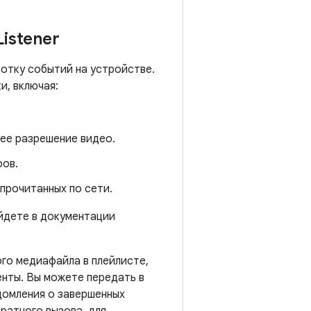
Listener
отку событий на устройстве.
и, включая:
нее разрешение видео.
ров.
прочитанных по сети.
айдете в документации
го медиафайла в плейлисте,
енты. Вы можете передать в
домления о завершенных