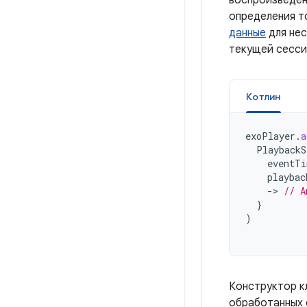
воспроизведен
определения т
данные
для нес
текущей сесси
Котлин
exoPlayer
.
a
PlaybackS
eventTi
playbac
-
>
// A
}
)
Конструктор 
обработанных 