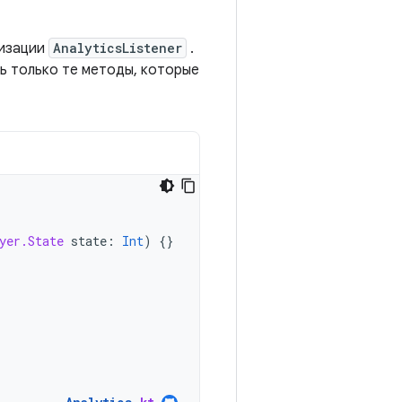
лизации
AnalyticsListener
.
ь только те методы, которые
yer.State
state
:
Int
)
{}