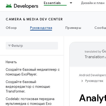
Essentials
Дизайн и план
CAMERA & MEDIA DEV CENTER
Обзор
Руководства
Примеры
Сообщ
Translation
Начать
Создайте базовый медиаплеер с
помощью Exo
Player
.
Android Developer
Руководства
Создайте базовый
видеоредактор с помощью
Transformer
.
Analyt
Codelab: потоковая передача
мультимедиа с помощью Exo