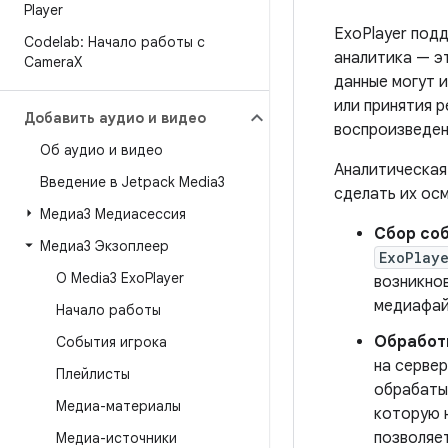
Player
ExoPlayer под
Codelab: Начало работы с
аналитика — э
Camera
X
данные могут 
или принятия 
Добавить аудио и видео
воспроизведен
Об аудио и видео
Аналитическая 
Введение в Jetpack Media3
сделать их ос
Медиа3 Медиасессия
Сбор со
Медиа3 Экзоплеер
ExoPlay
О Media3 Exo
Player
возникно
медиафай
Начало работы
Обработ
События игрока
на сервер
Плейлисты
обрабаты
Медиа-материалы
которую 
позволяе
Медиа-источники