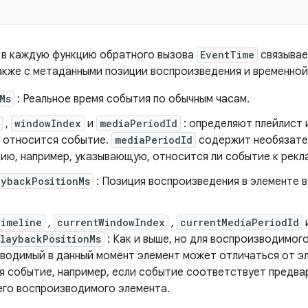
в каждую функцию обратного вызова
EventTime
связывае
также с метаданными позиции воспроизведения и временной
Ms
: Реальное время события по обычным часам.
,
windowIndex
и
mediaPeriodId
: определяют плейлист и
 относится событие.
mediaPeriodId
содержит необязате
ию, например, указывающую, относится ли событие к рекла
aybackPositionMs
: Позиция воспроизведения в элементе 
Timeline
,
currentWindowIndex
,
currentMediaPeriodId
PlaybackPositionMs
: Как и выше, но для воспроизводимог
водимый в данный момент элемент может отличаться от эл
я событие, например, если событие соответствует предв
го воспроизводимого элемента.