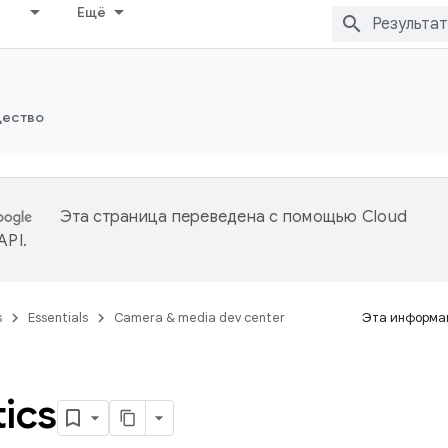
Ещё
ество
Эта страница переведена с помощью
Cloud
 API
.
s
Essentials
Camera & media dev center
Эта информац
ics