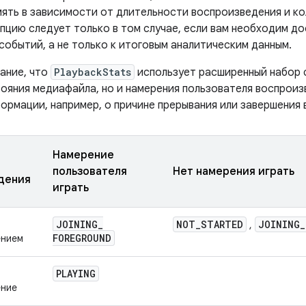
мять в зависимости от длительности воспроизведения и к
пцию следует только в том случае, если вам необходим до
событий, а не только к итоговым аналитическим данным.
ание, что
PlaybackStats
использует расширенный набор 
ояния медиафайла, но и намерения пользователя воспроизв
ормации, например, о причине прерывания или завершения 
Намерение
пользователя
Нет намерения играть
дения
играть
JOINING
_
NOT
_
STARTED
JOINING
_
,
FOREGROUND
ением
PLAYING
ение