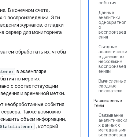
события
я. В конечном счете,
Данные
х о воспроизведении. Эти
аналитики
однократног
 ведения журналов, отладки
о
на сервер для мониторинга
воспроизвед
ения
Сводные
 затем обработать их, чтобы
аналитически
е данные по
нескольким
воспроизвед
stener
в экземпляре
ениям
бытия по мере их
Вычисленные
язано с соответствующим
сводные
показатели
ведения и временной метки.
Расширенные
ют необработанные события
темы
е сервера. Также возможно
Связывание
меньшить объем информации,
аналитически
х данных с
StatsListener
, который
метаданными
воспроизвед