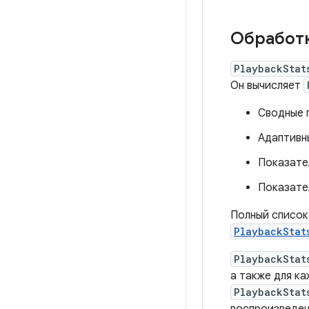
Обработк
PlaybackStat
Он вычисляет
Сводные 
Адаптивн
Показател
Показател
Полный список
PlaybackStat
PlaybackStat
а также для ка
PlaybackStat