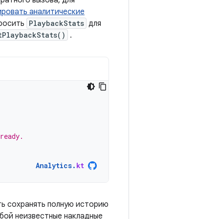
ратного вызова, для
ировать аналитические
просить
PlaybackStats
для
tPlaybackStats()
.
ready.
Analytics
.
kt
ь сохранять полную историю
обой неизвестные накладные