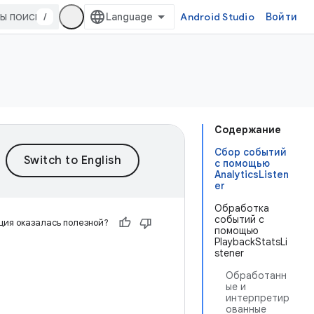
/
Android Studio
Войти
Содержание
Сбор событий
с помощью
AnalyticsListen
er
Обработка
событий с
ия оказалась полезной?
помощью
PlaybackStatsLi
stener
Обработанн
ые и
интерпретир
ованные