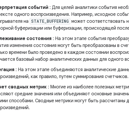
ерпретация событий
: Для целей аналитики события нео
ексте одного воспроизведения. Например, исходное собы
игрывателя на
STATE_BUFFERING
может соответствовать н
орной буферизации или буферизации, происходящей после
леживание состояния
: На этом этапе события преобраз
тия изменения состояния могут быть преобразованы в сч
ько времени было проведено в каждом состоянии воспроиз
чается базовый набор аналитических данных для одного в
егация
: На этом этапе объединяются аналитические данны
роизведений, как правило, путем суммирования счетчиков.
чет сводных метрик
: Многие из наиболее полезных метри
сляют средние значения или объединяют основные значен
ими способами. Сводные метрики могут быть рассчитаны д
произведений.