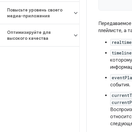
Повысьте уровень своего
медиа-приложения
Передаваемое 
плейлисте, а 
Оптимизируйте для
высокого качества
realtime
timeline
которому
информац
eventPl
события.
current
current
Воспроиз
относитс
следующе