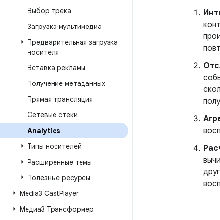
Выбор трека
Инт
конт
Загрузка мультимедиа
про
Предварительная загрузка
повт
носителя
Отс
Вставка рекламы
собы
Получение метаданных
скол
Прямая трансляция
полу
Сетевые стеки
Агр
восп
Analytics
Типы носителей
Рас
вычи
Расширенные темы
друг
Полезные ресурсы
вос
Media3 Cast
Player
Медиа3 Трансформер