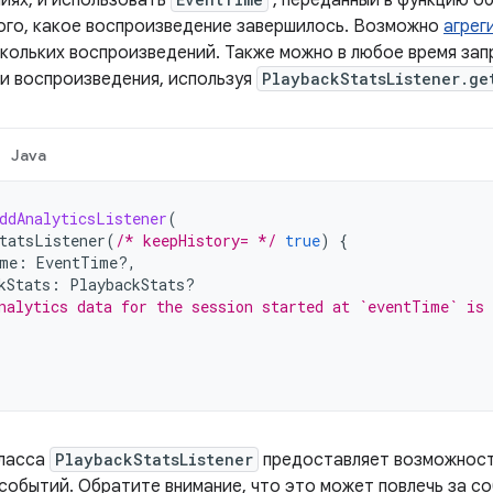
иях, и использовать
, переданный в функцию об
ого, какое воспроизведение завершилось. Возможно
агрег
кольких воспроизведений. Также можно в любое время за
и воспроизведения, используя
PlaybackStatsListener.ge
Java
ddAnalyticsListener
(
tatsListener
(
/* keepHistory= */
true
)
{
me
:
EventTime?,
kStats
:
PlaybackStats?
nalytics data for the session started at `eventTime` is 
класса
PlaybackStatsListener
предоставляет возможност
событий. Обратите внимание, что это может повлечь за с