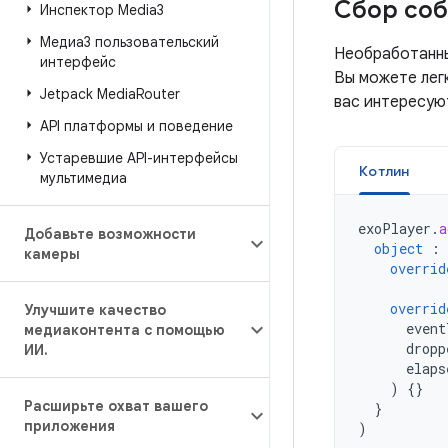
Сбор соб
Инспектор Media3
Медиа3 пользовательский
Необработанны
интерфейс
Вы можете лег
Jetpack Media
Router
вас интересую
API платформы и поведение
Устаревшие API-интерфейсы
Котлин
мультимедиа
exoPlayer
.
a
Добавьте возможности
object
:
камеры
overrid
overrid
Улучшите качество
event
медиаконтента с помощью
dropp
ИИ
.
elaps
)
{}
Расширьте охват вашего
}
приложения
)