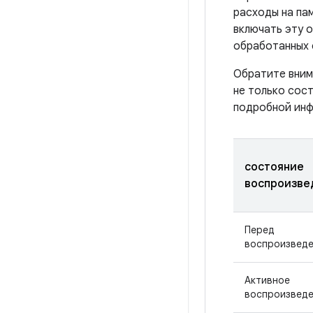
расходы на па
включать эту о
обработанных 
Обратите вним
не только сост
подробной инф
состояние
воспроизве
Перед
воспроизвед
Активное
воспроизвед