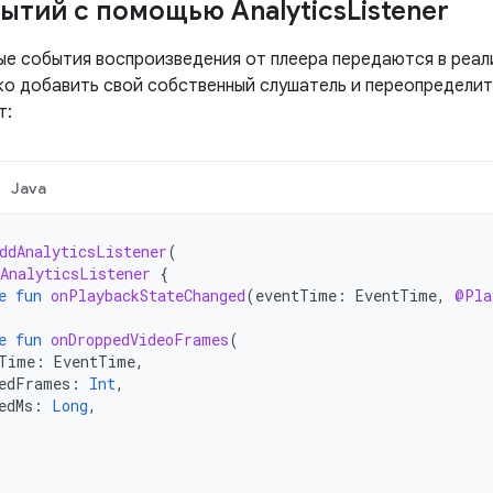
ытий с помощью Analytics
Listener
е события воспроизведения от плеера передаются в реа
ко добавить свой собственный слушатель и переопределит
т:
Java
ddAnalyticsListener
(
AnalyticsListener
{
e
fun
onPlaybackStateChanged
(
eventTime
:
EventTime
,
@Pla
e
fun
onDroppedVideoFrames
(
Time
:
EventTime
,
edFrames
:
Int
,
edMs
:
Long
,