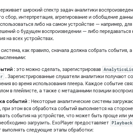
держивает широкий спектр задач аналитики воспроизведени
то сбор, интерпретация, агрегирование и обобщение данны
использоваться либо на самом устройстве — например, для
решений о будущем воспроизведении — либо передаваться 
ия на всех устройствах.
система, как правило, сначала должна собрать события, а
мысленными:
бытий
: это можно сделать, зарегистрировав
AnalyticsLi
er
. Зарегистрированные слушатели аналитики получают со
вения во время использования плеера. Каждое событие св
лом в плейлисте, а также с метаданными позиции воспроиз
ка событий
: Некоторые аналитические системы загружа
, при этом вся обработка событий выполняется на сторон
вать события на устройстве, что может быть проще или у
необходимо загрузить. ExoPlayer предоставляет
Playback
т выполнять следующие этапы обработки: