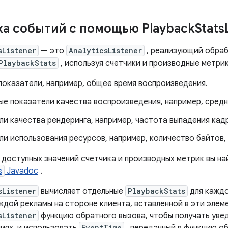
а событий с помощью Playback
Stats
sListener
— это
AnalyticsListener
, реализующий обраб
PlaybackStats
, используя счетчики и производные метрик
показатели, например, общее время воспроизведения.
ые показатели качества воспроизведения, например, сред
и качества рендеринга, например, частота выпадения кад
и использования ресурсов, например, количество байтов, 
 доступных значений счетчика и производных метрик вы н
s
Javadoc
.
sListener
вычисляет отдельные
PlaybackStats
для каждо
ждой рекламы на стороне клиента, вставленной в эти элем
sListener
функцию обратного вызова, чтобы получать уве
EventTime