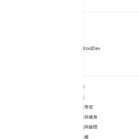
X
在 X 中追蹤 @AndroidDev
深入瞭解 ANDROID
探索
Android
遊戲
企業專用 Android
機器學習
安全性
健康與健身
原始碼
相機與媒體
新聞
隱私權