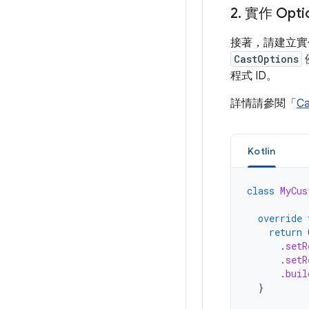
2
.
實作 Opti
接著，請建立
CastOptions
程式 ID。
詳情請參閱「
Ca
Kotlin
class
MyCus
override
return
.
setR
.
setR
.
buil
}