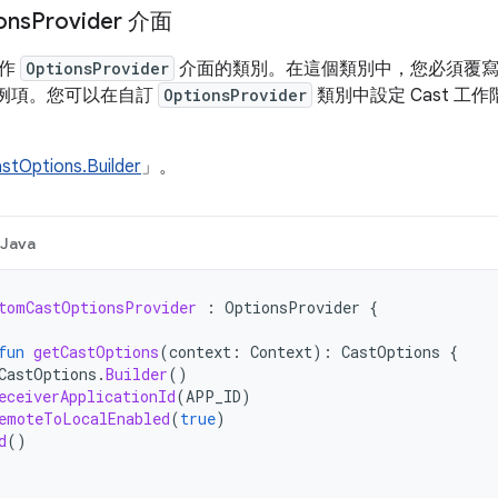
ons
Provider 介面
實作
OptionsProvider
介面的類別。在這個類別中，您必須覆
例項。您可以在自訂
OptionsProvider
類別中設定 Cast 
stOptions.Builder
」。
Java
tomCastOptionsProvider
:
OptionsProvider
{
fun
getCastOptions
(
context
:
Context
):
CastOptions
{
CastOptions
.
Builder
()
eceiverApplicationId
(
APP_ID
)
emoteToLocalEnabled
(
true
)
d
()