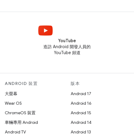
YouTube
造訪 Android 開發人員的
YouTube 頻道
ANDROID 裝置
版本
大螢幕
Android 17
Wear OS
Android 16
ChromeOS 裝置
Android 15
車輛專用 Android
Android 14
Android TV
Android 13