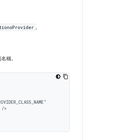
tionsProvider
。
別名稱。