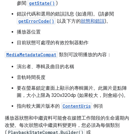
參閱
getState()
)
錯誤代碼和選用的錯誤訊息 (如適用)。(請參閱
getErrorCode()
以及下方的
狀態和錯誤
)。
播放器位置
目前狀態可處理的有效控制器動作
MediaMetadataCompat
類別可說明播放的內容：
演出者、專輯及曲目的名稱
音軌時間長度
要在螢幕鎖定畫面上顯示的專輯圖片。此圖片是點陣
圖，大小上限為 320x320dp (如果較大，則會縮小)。
指向較大圖片版本的
ContentUris
例項
播放器狀態和中繼資料可能會在媒體工作階段的生命週期內
改變。每次狀態或中繼資料變更時，您必須為每個類別
(
PlaybackStateCompat.Builder()
或