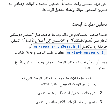
التي تريد تحسين وقت استجابة التشغيل استخدام الوقت الإضافي لبدء
تخزين المحتوى مؤقتًا وإعداد تشغيل الوسائط.
تحليل طلبات البحث
عندما يبحث المستخدم عن ملف وسائط محدّد، مثل
"تشغيل موسيقى
الجاز على [اسم تطبيقك]"
أو
"الاستماع إلى [عنوان الأغنية]"
، تتلقّى
طريقة رد الاتصال
onPrepareFromSearch()
أو
onPlayFromSearch()
معلمات طلب البحث وحزمة إضافات.
يجب أن يحلّل تطبيقك طلب البحث الصوتي ويبدأ التشغيل باتّباع
الخطوات التالية:
استخدِم حزمة الإضافات وسلسلة طلب البحث التي تم
إرجاعها من البحث الصوتي لفلترة النتائج.
أنشئ قائمة تشغيل استنادًا إلى هذه النتائج.
تشغيل وسائط الإعلام الأكثر صلة من النتائج