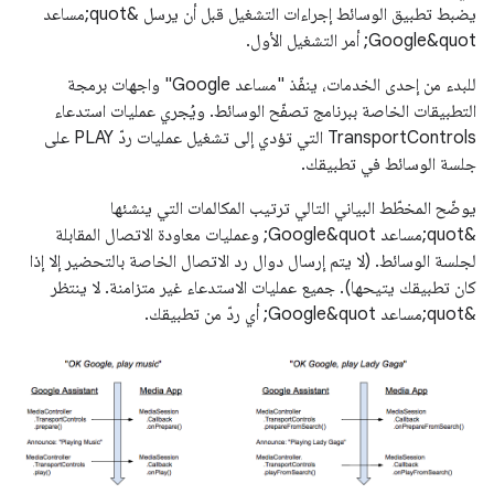
يضبط تطبيق الوسائط إجراءات التشغيل قبل أن يرسل &quot;مساعد
Google&quot; أمر التشغيل الأول.
للبدء من إحدى الخدمات، ينفّذ "مساعد Google" واجهات برمجة
التطبيقات الخاصة ببرنامج تصفّح الوسائط. ويُجري عمليات استدعاء
TransportControls التي تؤدي إلى تشغيل عمليات ردّ PLAY على
جلسة الوسائط في تطبيقك.
يوضّح المخطّط البياني التالي ترتيب المكالمات التي ينشئها
&quot;مساعد Google&quot; وعمليات معاودة الاتصال المقابلة
لجلسة الوسائط. (لا يتم إرسال دوال رد الاتصال الخاصة بالتحضير إلا إذا
كان تطبيقك يتيحها). جميع عمليات الاستدعاء غير متزامنة. لا ينتظر
&quot;مساعد Google&quot; أي ردّ من تطبيقك.