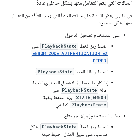
الحالات التي يتم التعامل معها بشكل خاطئ عادةً
في ما يلي بعض الأمثلة على حالات الخطأ التي يجب التأكّد من التعامل
معها بشكل صحيح:
على المستخدم تسجيل الدخول
اضبط رمز الخطأ
PlaybackState
على
ERROR_CODE_AUTHENTICATION_EX
.
PIRED
اضبط رسالة الخطأ
PlaybackState
.
إذا كان ذلك مطلوبًا لتشغيل المحتوى، اضبط
حالة
PlaybackState
على
STATE_ERROR
، وإلا احتفظ ببقية
PlaybackState
كما هي.
يطلب المستخدم إجراءً غير متاح
اضبط رمز الخطأ
PlaybackState
بشكل
مناسب. على سبيل المثال، اضبط قيمة