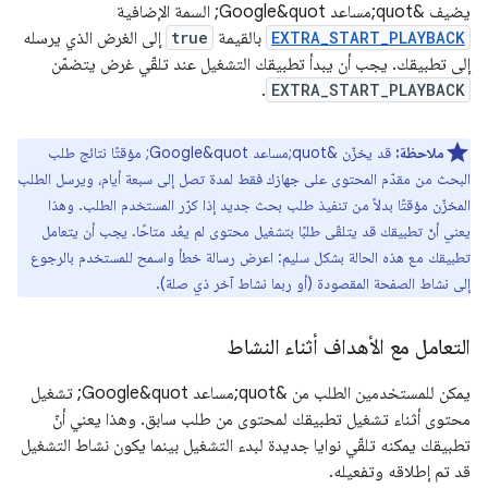
يضيف &quot;مساعد Google&quot; السمة الإضافية
EXTRA_START_PLAYBACK
بالقيمة
true
إلى الغرض الذي يرسله
إلى تطبيقك. يجب أن يبدأ تطبيقك التشغيل عند تلقّي غرض يتضمّن
.
EXTRA_START_PLAYBACK
ملاحظة:
قد يخزّن &quot;مساعد Google&quot; مؤقتًا نتائج طلب
البحث من مقدّم المحتوى على جهازك فقط لمدة تصل إلى سبعة أيام، ويرسل الطلب
المخزّن مؤقتًا بدلاً من تنفيذ طلب بحث جديد إذا كرّر المستخدم الطلب. وهذا
يعني أنّ تطبيقك قد يتلقّى طلبًا بتشغيل محتوى لم يعُد متاحًا. يجب أن يتعامل
تطبيقك مع هذه الحالة بشكل سليم: اعرض رسالة خطأ واسمح للمستخدم بالرجوع
إلى نشاط الصفحة المقصودة (أو ربما نشاط آخر ذي صلة).
التعامل مع الأهداف أثناء النشاط
يمكن للمستخدمين الطلب من &quot;مساعد Google&quot; تشغيل
محتوى أثناء تشغيل تطبيقك لمحتوى من طلب سابق. وهذا يعني أنّ
تطبيقك يمكنه تلقّي نوايا جديدة لبدء التشغيل بينما يكون نشاط التشغيل
قد تم إطلاقه وتفعيله.