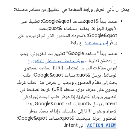
يمكن أن يأتي الغرض ورابط الصفحة في التطبيق من مصادر مختلفة:
عندما يبدأ &quot;مساعد Google&quot; تطبيقًا على
الأجهزة الجوّالة، يمكنه استخدام &quot;بحث
Google&quot; لاسترداد المحتوى الذي تم ترميزه والذي
يوفّر
إجراء مشاهدة
مع رابط.
عندما يبدأ "مساعد Google" تطبيق بث تلفزيوني، يجب
أن يتضمّن تطبيقك
مزوّد خدمة البحث على التلفزيون
لعرض معرّفات الموارد المنتظمة (URI) الخاصة بمحتوى
الوسائط. يرسل &quot;مساعد Google&quot; طلب
بحث إلى مقدّم المحتوى، ويجب أن يعرض هذا الطلب غرضًا
يحتوي على معرّف موارد منتظم (URI) للرابط لصفحة في
التطبيق وإجراءً اختياريًا. إذا عرض طلب البحث إجراءً في
Intent، يرسل &quot;مساعد Google&quot; هذا
الإجراء وعنوان URI إلى تطبيقك. وإذا لم يحدّد موفّر
المحتوى إجراءً، سيضيف &quot;مساعد Google&quot;
ACTION_VIEW
إلى Intent.