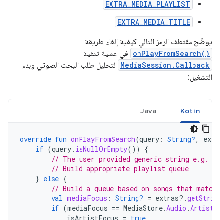
EXTRA_MEDIA_PLAYLIST
EXTRA_MEDIA_TITLE
يوضّح مقتطف الرمز التالي كيفية إلغاء طريقة
onPlayFromSearch()
في عملية تنفيذ
MediaSession.Callback
لتحليل طلب البحث الصوتي وبدء
التشغيل:
Java
Kotlin
override
fun
onPlayFromSearch
(
query
:
String?
,
extr
if
(
query
.
isNullOrEmpty
())
{
// The user provided generic string e.g. '
// Build appropriate playlist queue
}
else
{
// Build a queue based on songs that match
val
mediaFocus
:
String?
=
extras
?.
getStrin
if
(
mediaFocus
==
MediaStore
.
Audio
.
Artists
isArtistFocus
=
true