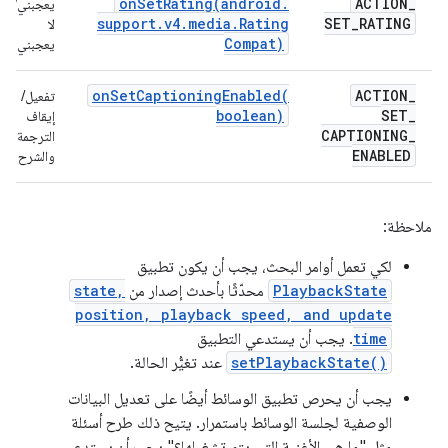
onSetRating(
android
.
ACTION
_
يعجبني/
support
.
v4
.
media
.
Rating
SET
_
RATING
لا
Compat)
يعجبني
onSetCaptioningEnabled(
ACTION
_
تفعيل/
boolean)
SET
_
إيقاف
CAPTIONING
_
الترجمة
ENABLED
والشرح
ملاحظة:
لكي تعمل أوامر البحث، يجب أن يكون تطبيق
PlaybackState
محدّثًا بأحدث إصدار من
state,
position, playback speed, and update
time
. يجب أن يستدعي التطبيق
setPlaybackState()
عند تغيُّر الحالة.
يجب أن يحرص تطبيق الوسائط أيضًا على تعديل البيانات
الوصفية لجلسة الوسائط باستمرار. يتيح ذلك طرح أسئلة
مثل "ما هي الأغنية التي يتم تشغيلها؟" يجب أن يستدعي