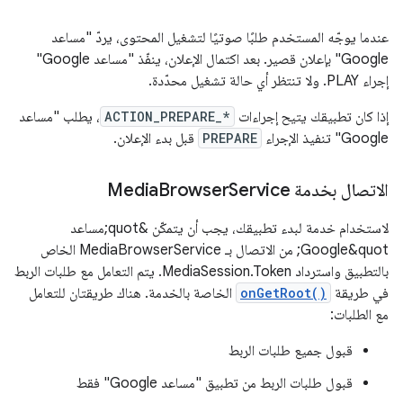
عندما يوجّه المستخدم طلبًا صوتيًا لتشغيل المحتوى، يردّ "مساعد
Google" بإعلان قصير. بعد اكتمال الإعلان، ينفّذ "مساعد Google"
إجراء PLAY. ولا تنتظر أي حالة تشغيل محدّدة.
إذا كان تطبيقك يتيح إجراءات
ACTION_PREPARE_*
، يطلب "مساعد
Google" تنفيذ الإجراء
PREPARE
قبل بدء الإعلان.
الاتصال بخدمة Media
Service
Browser
لاستخدام خدمة لبدء تطبيقك، يجب أن يتمكّن &quot;مساعد
Google&quot; من الاتصال بـ MediaBrowserService الخاص
بالتطبيق واسترداد MediaSession.Token. يتم التعامل مع طلبات الربط
في طريقة
onGetRoot()
الخاصة بالخدمة. هناك طريقتان للتعامل
مع الطلبات:
قبول جميع طلبات الربط
قبول طلبات الربط من تطبيق "مساعد Google" فقط