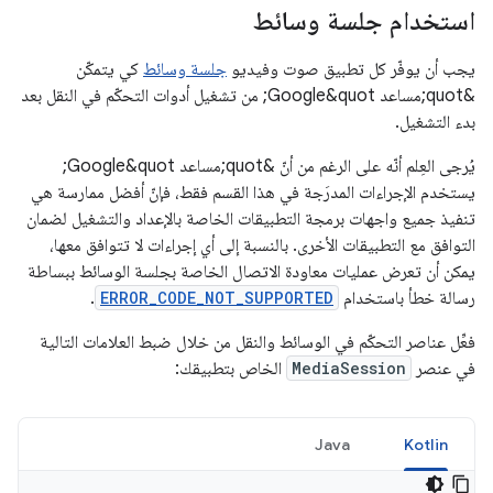
استخدام جلسة وسائط
يجب أن يوفّر كل تطبيق صوت وفيديو
جلسة وسائط
كي يتمكّن
&quot;مساعد Google&quot; من تشغيل أدوات التحكّم في النقل بعد
بدء التشغيل.
يُرجى العِلم أنّه على الرغم من أنّ &quot;مساعد Google&quot;
يستخدم الإجراءات المدرَجة في هذا القسم فقط، فإنّ أفضل ممارسة هي
تنفيذ جميع واجهات برمجة التطبيقات الخاصة بالإعداد والتشغيل لضمان
التوافق مع التطبيقات الأخرى. بالنسبة إلى أي إجراءات لا تتوافق معها،
يمكن أن تعرض عمليات معاودة الاتصال الخاصة بجلسة الوسائط ببساطة
رسالة خطأ باستخدام
ERROR_CODE_NOT_SUPPORTED
.
فعِّل عناصر التحكّم في الوسائط والنقل من خلال ضبط العلامات التالية
في عنصر
MediaSession
الخاص بتطبيقك:
Java
Kotlin