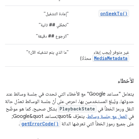
onSeekTo()
"إعادة التشغيل"
"تخطّي
##
ثانية"
"الرجوع
##
دقيقة"
غير متوفر (يجب إبقاء
"ما الذي يتم تشغيله الآن؟"
MediaMetadata
محدّثًا)
الأخطاء
يتعامل "مساعد Google" مع الأخطاء التي تحدث في جلسة وسائط عند
حدوثها، ويُبلغ المستخدمين بها. احرص على أنّ جلسة الوسائط تعدّل حالة
النقل ورمز الخطأ في
PlaybackState
بشكل صحيح، كما هو موضّح
في
العمل مع جلسة وسائط
. يتعرّف &quot;مساعد Google&quot;
على جميع رموز الخطأ التي تعرضها الدالة
getErrorCode()
.