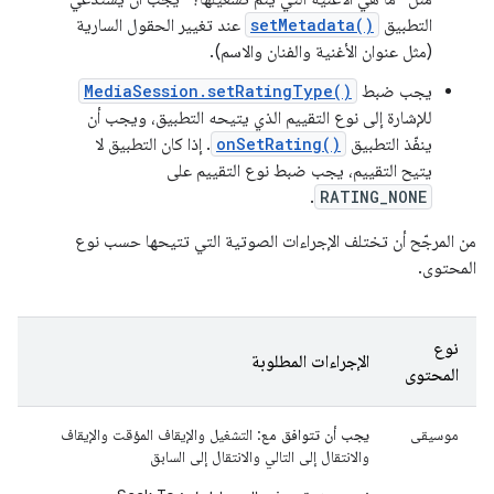
التطبيق
setMetadata()
عند تغيير الحقول السارية
(مثل عنوان الأغنية والفنان والاسم).
يجب ضبط
MediaSession.setRatingType()
للإشارة إلى نوع التقييم الذي يتيحه التطبيق، ويجب أن
ينفّذ التطبيق
onSetRating()
. إذا كان التطبيق لا
يتيح التقييم، يجب ضبط نوع التقييم على
.
RATING_NONE
من المرجّح أن تختلف الإجراءات الصوتية التي تتيحها حسب نوع
المحتوى.
نوع
الإجراءات المطلوبة
المحتوى
موسيقى
يجب أن تتوافق مع
: التشغيل والإيقاف المؤقت والإيقاف
والانتقال إلى التالي والانتقال إلى السابق