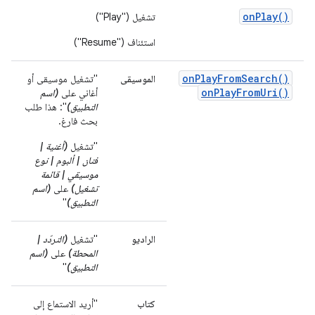
onPlay()
تشغيل ("Play")
استئناف ("Resume")
onPlayFromSearch()
الموسيقى
"تشغيل موسيقى أو
onPlayFromUri()
أغاني على
(اسم
التطبيق)
": هذا طلب
بحث فارغ.
"تشغيل
(أغنية |
فنان | ألبوم | نوع
موسيقي | قائمة
تشغيل)
على
(اسم
التطبيق)
"
الراديو
"تشغيل
(التردّد |
المحطة)
على
(اسم
التطبيق)
"
كتاب
"أريد الاستماع إلى