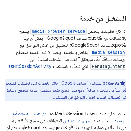
التشغيل من خدمة
إذا كان تطبيقك يتضمّن
media browser service
يسمح
بالاتصالات من &quot;مساعد Google&quot;، يمكن أن يبدأ
&quot;مساعد Google&quot; التطبيق من خلال التواصل مع
media session
الخاص بالخدمة. يجب ألا تبدأ خدمة متصفّح
الوسائط نشاطًا أبدًا. سيطلق "المساعد" نشاطك استنادًا إلى
PendingIntent
الذي تحدّده باستخدام
setSessionActivity()
.
ملاحظة:
لا يستخدم "مساعد Google" حاليًا الخدمات لبدء تطبيقات الفيديو
(بل يبدأها باستخدام هدف). ومع ذلك، ننصح بشدة بتضمين خدمة متصفّح وسائط
في تطبيقات الفيديو لضمان التوافق في المستقبل.
احرص على ضبط MediaSession.Token عند
تهيئة خدمة متصفّح
الوسائط
. يجب ضبط
إجراءات التشغيل
المتوافقة في جميع الأوقات، بما
في ذلك أثناء عملية التهيئة. يتوقّع &quot;مساعد Google&quot; أن