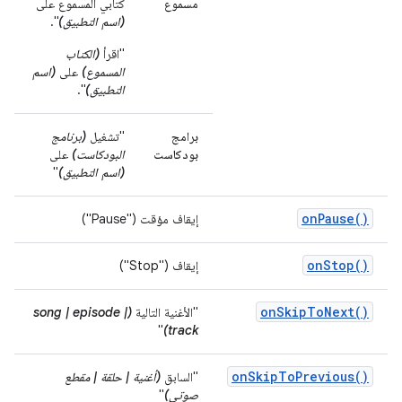
مسموع
كتابي المسموع على
(اسم التطبيق)
".
"اقرأ
(الكتاب
المسموع)
على
(اسم
التطبيق)
".
برامج
"تشغيل
(برنامج
بودكاست
البودكاست)
على
(اسم التطبيق)
"
onPause()
إيقاف مؤقت ("Pause")
onStop()
إيقاف ("Stop")
onSkipToNext()
"الأغنية التالية
(song | episode |
"
track)
onSkipToPrevious()
"السابق
(أغنية | حلقة | مقطع
صوتي)
"