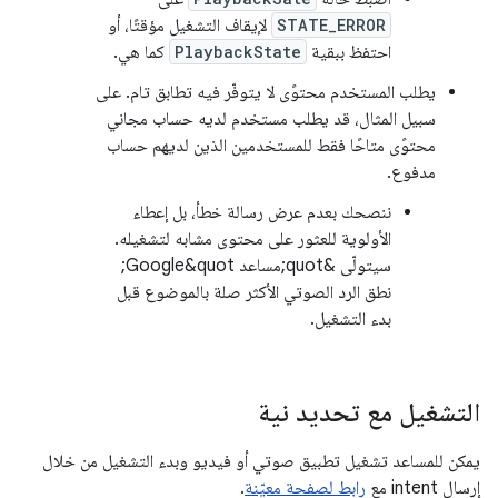
STATE_ERROR
لإيقاف التشغيل مؤقتًا، أو
احتفظ ببقية
PlaybackState
كما هي.
يطلب المستخدم محتوًى لا يتوفّر فيه تطابق تام. على
سبيل المثال، قد يطلب مستخدم لديه حساب مجاني
محتوًى متاحًا فقط للمستخدمين الذين لديهم حساب
مدفوع.
ننصحك بعدم عرض رسالة خطأ، بل إعطاء
الأولوية للعثور على محتوى مشابه لتشغيله.
سيتولّى &quot;مساعد Google&quot;
نطق الرد الصوتي الأكثر صلة بالموضوع قبل
بدء التشغيل.
التشغيل مع تحديد نية
يمكن للمساعد تشغيل تطبيق صوتي أو فيديو وبدء التشغيل من خلال
إرسال intent مع
رابط لصفحة معيّنة
.