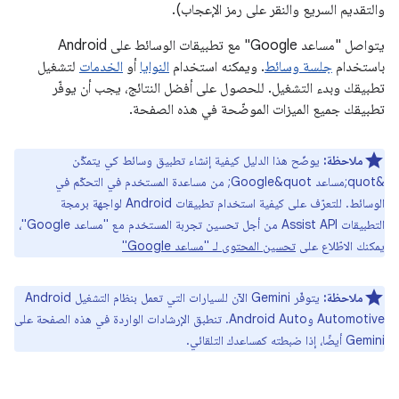
والتقديم السريع والنقر على رمز الإعجاب).
يتواصل "مساعد Google" مع تطبيقات الوسائط على Android
باستخدام
جلسة وسائط
. ويمكنه استخدام
النوايا
أو
الخدمات
لتشغيل
تطبيقك وبدء التشغيل. للحصول على أفضل النتائج، يجب أن يوفّر
تطبيقك جميع الميزات الموضّحة في هذه الصفحة.
ملاحظة:
يوضّح هذا الدليل كيفية إنشاء تطبيق وسائط كي يتمكّن
&quot;مساعد Google&quot; من مساعدة المستخدم في التحكّم في
الوسائط. للتعرّف على كيفية استخدام تطبيقات Android لواجهة برمجة
التطبيقات Assist API من أجل تحسين تجربة المستخدم مع "مساعد Google"،
يمكنك الاطّلاع على
تحسين المحتوى لـ "مساعد Google"
ملاحظة:
يتوفّر Gemini الآن للسيارات التي تعمل بنظام التشغيل Android
Automotive وAndroid Auto. تنطبق الإرشادات الواردة في هذه الصفحة على
Gemini أيضًا، إذا ضبطته كمساعدك التلقائي.