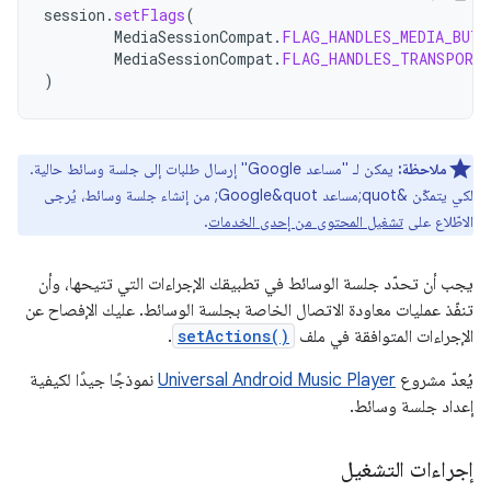
session
.
setFlags
(
MediaSessionCompat
.
FLAG_HANDLES_MEDIA_BUTT
MediaSessionCompat
.
FLAG_HANDLES_TRANSPORT
)
ملاحظة:
يمكن لـ "مساعد Google" إرسال طلبات إلى جلسة وسائط حالية.
لكي يتمكّن &quot;مساعد Google&quot; من إنشاء جلسة وسائط، يُرجى
الاطّلاع على
تشغيل المحتوى من إحدى الخدمات
.
يجب أن تحدّد جلسة الوسائط في تطبيقك الإجراءات التي تتيحها، وأن
تنفّذ عمليات معاودة الاتصال الخاصة بجلسة الوسائط. عليك الإفصاح عن
الإجراءات المتوافقة في ملف
setActions()
.
يُعدّ مشروع
Universal Android Music Player
نموذجًا جيدًا لكيفية
إعداد جلسة وسائط.
إجراءات التشغيل