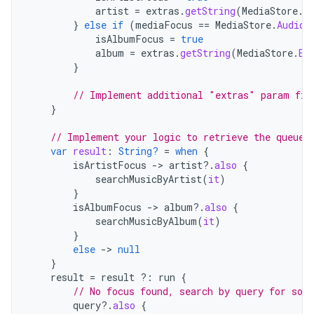
artist
=
extras
.
getString
(
MediaStore
.
E
}
else
if
(
mediaFocus
==
MediaStore
.
Audio
.
isAlbumFocus
=
true
album
=
extras
.
getString
(
MediaStore
.
EX
}
// Implement additional "extras" param fil
}
// Implement your logic to retrieve the queue
var
result
:
String?
=
when
{
isArtistFocus
->
artist
?.
also
{
searchMusicByArtist
(
it
)
}
isAlbumFocus
->
album
?.
also
{
searchMusicByAlbum
(
it
)
}
else
->
null
}
result
=
result
?:
run
{
// No focus found, search by query for song
query
?.
also
{