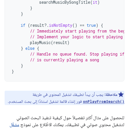
searchMusicBySongTitle
(
it
)
}
}
if
(
result
?.
isNotEmpty
()
==
true
)
{
// Immediately start playing from the begi
// Implement your logic to start playing m
playMusic
(
result
)
}
else
{
// Handle no queue found. Stop playing if t
// is currently playing a song
}
}
ملاحظة:
يجب أن يبدأ تطبيقك تشغيل المحتوى في طريقة
فور إنشاء قائمة تشغيل استنادًا إلى بحث المستخدم.
onPlayFromSearch()
للحصول على مثال أكثر تفصيلاً حول كيفية تنفيذ البحث الصوتي
لتشغيل محتوى صوتي في تطبيقك، يمكنك الاطّلاع على نموذج
مشغّل