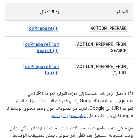
الإجراء
رد الاتصال
on
Prepare(
)
ACTION
_
PREPARE
on
Prepare
From
ACTION
_
PREPARE
_
FROM
_
Search(
)
SEARCH
on
Prepare
From
ACTION
_
PREPARE
_
FROM
_
Uri(
)
URI
(*)
(*) لا تعمل الإجراءات المستندة إلى معرّف الموارد الموحّد (URI) في
&quot;مساعد Google&quot; إلا مع الشركات التي تقدّم معرّفات الموارد
الموحّد (URI) إلى Google. لمزيد من المعلومات حول وصف محتوى الوسائط لـ
Google، يُرجى الاطّلاع على
مهام لمحتوى الوسائط
.
من خلال تنفيذ واجهات برمجة التطبيقات الخاصة بالإعداد، يمكن تقليل
وقت استجابة التشغيل بعد تلقّي أمر صوتي. يمكن لتطبيقات الوسائط