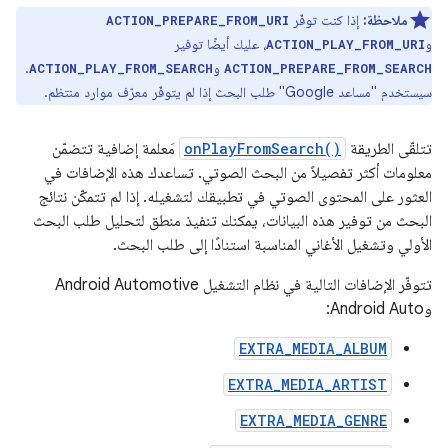
ملاحظة:
إذا كنت توفّر
ACTION_PREPARE_FROM_URI
و
، عليك أيضًا توفير
ACTION_PLAY_FROM_URI
و
.
ACTION_PLAY_FROM_SEARCH
ACTION_PREPARE_FROM_SEARCH
سيستخدم "مساعد Google" طلب البحث إذا لم يتوفّر معرّف موارد منتظم.
تتلقّى الطريقة
onPlayFromSearch()
مَعلمة إضافية تتضمّن
معلومات أكثر تفصيلاً من البحث الصوتي. تساعدك هذه الإضافات في
العثور على المحتوى الصوتي في تطبيقك لتشغيله. إذا لم تتمكّن نتائج
البحث من توفير هذه البيانات، يمكنك تنفيذ منطق لتحليل طلب البحث
الأولي وتشغيل الأغاني المناسبة استنادًا إلى طلب البحث.
تتوفّر الإضافات التالية في نظام التشغيل Android Automotive
وAndroid Auto:
EXTRA_MEDIA_ALBUM
EXTRA_MEDIA_ARTIST
EXTRA_MEDIA_GENRE