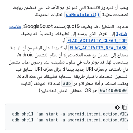
يجب أن تتجاوز الأنشطة التي تتوافق مع الأهداف التي تتضمّن روابط
لصفحات معيّنة
onNewIntent()
الطلبات الجديدة.
عند بدء التشغيل، قد يضيف &quot;مساعد Google&quot;
علامات
إضافية
إلى الغرض الذي يرسله إلى تطبيقك، وتحديدًا قد يضيف
FLAG_ACTIVITY_CLEAR_TOP
أو
FLAG_ACTIVITY_NEW_TASK
أو كليهما. على الرغم من أنّ الرمز لا
يحتاج إلى التعامل مع هذه العلامات، إلا أنّ نظام التشغيل Android
يستجيب لها. قد يؤثر ذلك في سلوك تطبيقك عند وصول طلب تشغيل
ثانٍ باستخدام معرّف URI جديد بينما لا يزال معرّف URI السابق قيد
التشغيل. ننصحك باختبار طريقة استجابة تطبيقك في هذه الحالة.
يمكنك استخدام أداة سطر الأوامر
adb
لمحاكاة الموقف (الثابت
0x14000000
هو OR المنطقي الثنائي للعلامتَين):
adb shell 'am start -a android.intent.action.VIEW 