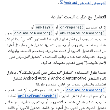
الموسيقى العام على Android
.
التعامل مع طلبات البحث الفارغة
إذا تم استدعاء
onPrepare()
أو
onPlay()
أو
onPrepareFromSearch()
أو
onPlayFromSearch()
بدون
طلب بحث، يجب أن يشغّل تطبيق الوسائط المحتوى "الحالي". إذا لم تكن
هناك وسائط حالية، يجب أن يحاول التطبيق تشغيل شيء ما، مثل أغنية
من قائمة التشغيل الأخيرة أو قائمة عشوائية. يستخدم المساعد واجهات
برمجة التطبيقات هذه عندما يطلب المستخدم
"تشغيل الموسيقى على
[اسم تطبيقك]"
بدون تقديم معلومات إضافية.
عندما يقول المستخدم
"تشغيل الموسيقى على [اسم تطبيقك]"
، يحاول
نظام التشغيل Android Automotive أو Android Auto تشغيل
تطبيقك وتشغيل الصوت من خلال استدعاء طريقة
onPlayFromSearch()
في تطبيقك. ومع ذلك، بما أنّ المستخدم لم
يذكر اسم الوسائط، تتلقّى الطريقة
onPlayFromSearch()
مَعلمة
طلب بحث فارغة. في هذه الحالات، يجب أن يستجيب تطبيقك من خلال
تشغيل الصوت على الفور، مثل أغنية من قائمة التشغيل الأخيرة أو قائمة