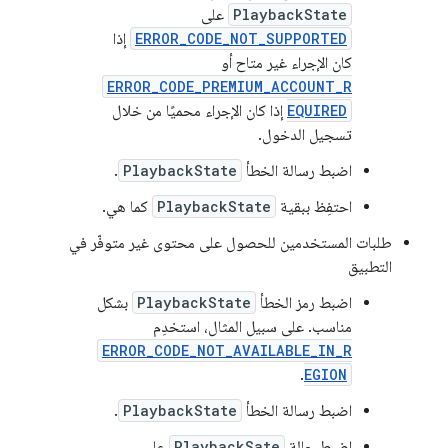
PlaybackState
على
ERROR_CODE_NOT_SUPPORTED
إذا
كان الإجراء غير متاح أو
ERROR_CODE_PREMIUM_ACCOUNT_R
EQUIRED
إذا كان الإجراء محميًا من خلال
تسجيل الدخول.
اضبط رسالة الخطأ
PlaybackState
.
احتفِظ ببقية
PlaybackState
كما هي.
طلبات المستخدمين للحصول على محتوى غير متوفّر في
التطبيق
اضبط رمز الخطأ
PlaybackState
بشكل
مناسب. على سبيل المثال، استخدِم
ERROR_CODE_NOT_AVAILABLE_IN_R
.
EGION
اضبط رسالة الخطأ
PlaybackState
.
اضبط حالة
PlaybackSate
على