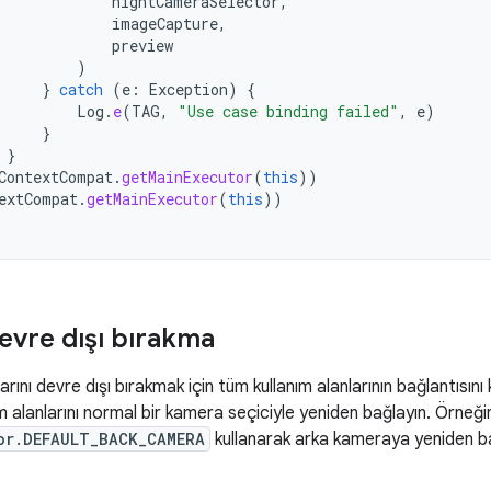
nightCameraSelector
,
imageCapture
,
preview
)
}
catch
(
e
:
Exception
)
{
Log
.
e
(
TAG
,
"Use case binding failed"
,
e
)
}
}
ContextCompat
.
getMainExecutor
(
this
))
extCompat
.
getMainExecutor
(
this
))
devre dışı bırakma
arını devre dışı bırakmak için tüm kullanım alanlarının bağlantısını
m alanlarını normal bir kamera seçiciyle yeniden bağlayın. Örneği
or.DEFAULT_BACK_CAMERA
kullanarak arka kameraya yeniden ba