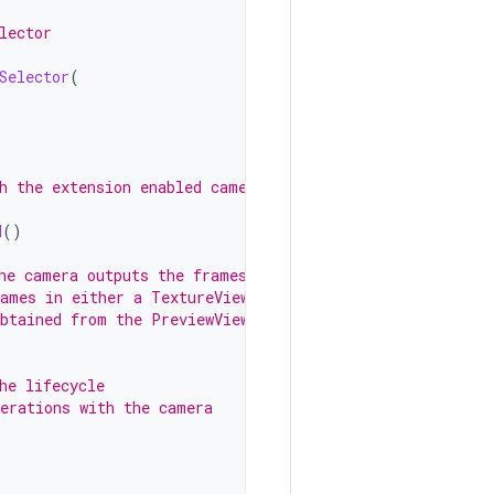
lector
Selector
(
h the extension enabled camera
d
()
he camera outputs the frames
rames in either a TextureView
obtained from the PreviewView.
he lifecycle
erations with the camera