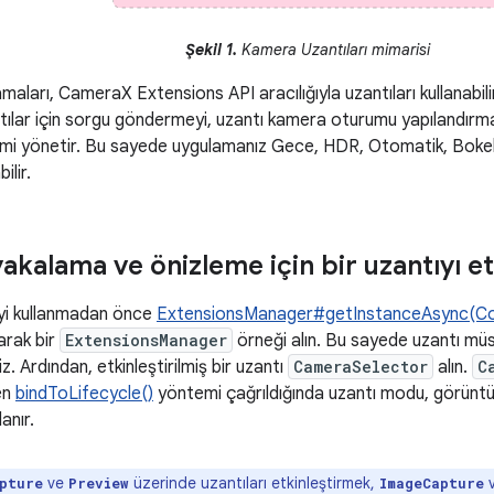
Şekil 1.
Kamera Uzantıları mimarisi
ları, CameraX Extensions API aracılığıyla uzantıları kullanabi
uzantılar için sorgu göndermeyi, uzantı kamera oturumu yapıland
tişimi yönetir. Bu sayede uygulamanız Gece, HDR, Otomatik, Bok
ilir.
akalama ve önizleme için bir uzantıyı e
yi kullanmadan önce
ExtensionsManager#getInstanceAsync(Co
arak bir
ExtensionsManager
örneği alın. Bu sayede uzantı müsai
iz. Ardından, etkinleştirilmiş bir uzantı
CameraSelector
alın.
C
ken
bindToLifecycle()
yöntemi çağrıldığında uzantı modu, görüntü
anır.
ve
üzerinde uzantıları etkinleştirmek,
pture
Preview
ImageCapture