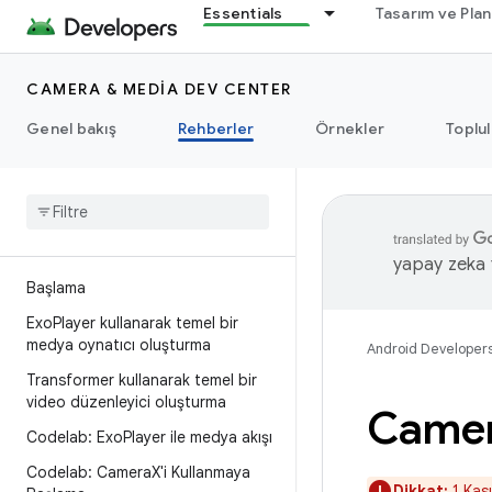
Essentials
Tasarım ve Pla
CAMERA & MEDIA DEV CENTER
Genel bakış
Rehberler
Örnekler
Toplu
yapay zeka t
Başlama
Exo
Player kullanarak temel bir
medya oynatıcı oluşturma
Android Developer
Transformer kullanarak temel bir
video düzenleyici oluşturma
Came
Codelab: Exo
Player ile medya akışı
Codelab: Camera
X'i Kullanmaya
Dikkat:
1 Kas