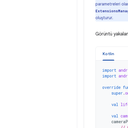
parametreleri olar
ExtensionsMana
oluşturur.
Görüntü yakalama
Kotlin
import
andr
import
andr
override
fu
super
.
o
val
lif
val
cam
cameraP
// 