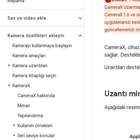
Başlama
CameraX Uzantıları
CameraX 1.6 ve so
Ses ve video ekle
uygulamanızı kesi
güncellemenizi ön
Kamera özellikleri ekleyin
Kamerayı kullanmaya başlayın
CameraX, cihaz ü
sağlar. Destekle
Kamera amaçları
Kamera uzantıları
Uzantıları destek
Kamera kitaplığı seçin
Kamera
X
Uzantı mi
Camera
X hakkında
Mimari
Aşağıdaki resimd
Yapılandırma
Kullanım örnekleri
İleri seviye konular