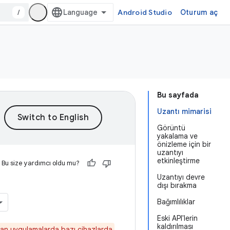
/
Android Studio
Oturum aç
Bu sayfada
Uzantı mimarisi
Görüntü
yakalama ve
önizleme için bir
uzantıyı
etkinleştirme
Bu size yardımcı oldu mu?
Uzantıyı devre
dışı bırakma
Bağımlılıklar
Eski API'lerin
kaldırılması
nan uygulamalarda bazı cihazlarda