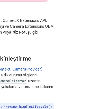
lir. CameraX Extensions API,
ırmayı ve Camera Extensions OEM
eh veya Yüz Rötuşu gibi
tkinleştirme
ntext, CameraProvider)
tlik durumu bilgilerini
ameraSelector
uzantısı
 yakalama ve önizleme kullanım
ve
'ı
Preview
bindToLifecycle()