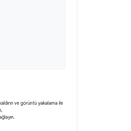
 kaldırın ve görüntü yakalama ile
n,
ğlayın.