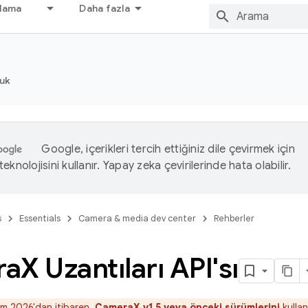
nlama
Daha fazla
luk
Google, içerikleri tercih ettiğiniz dile çevirmek için
eknolojisini kullanır. Yapay zeka çevirilerinde hata olabilir.
s
Essentials
Camera & media dev center
Rehberler
ra
X Uzantıları API'sı
ım 2026'dan itibaren,
CameraX v1.5 veya önceki sürümlerini
kulla