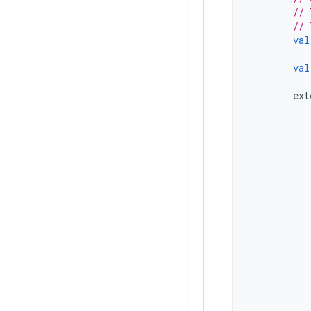
// 
// 
val
val
ext