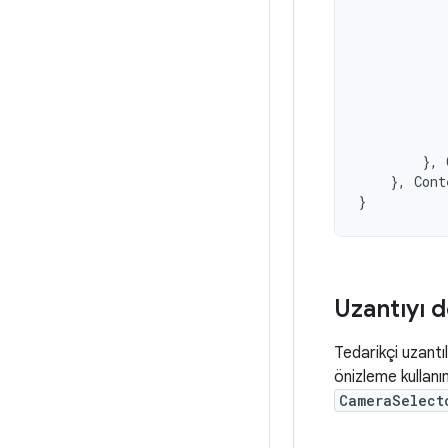
},
},
Cont
}
Uzantıyı 
Tedarikçi uzantıl
önizleme kullanı
CameraSelect