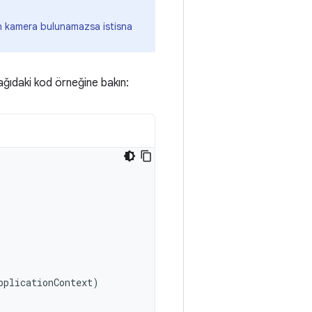
en kamera bulunamazsa istisna
ağıdaki kod örneğine bakın:
pplicationContext
)