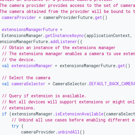
The camera provider provides access to the set of camer
The camera obtained from the provider will be bound to 
cameraProvider
=
cameraProviderFuture
.
get
()
extensionsManagerFuture
=
ExtensionsManager
.
getInstanceAsync
(
applicationContext
,
ensionsManagerFuture
.
addListener
({
// Obtain an instance of the extensions manager
// The extensions manager enables a camera to use exten
// the device.
val
extensionsManager
=
extensionsManagerFuture
.
get
()
// Select the camera
val
cameraSelector
=
CameraSelector
.
DEFAULT_BACK_CAMER
// Query if extension is available.
// Not all devices will support extensions or might onl
// extensions.
if
(
extensionsManager
.
isExtensionAvailable
(
cameraSelec
// Unbind all use cases before enabling different e
try
{
cameraProvider
.
unbindAll
()