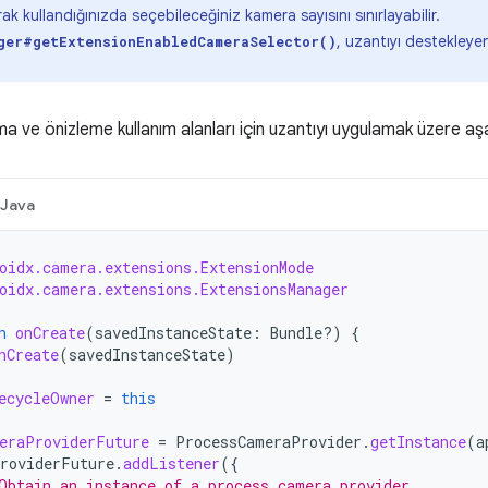
ak kullandığınızda seçebileceğiniz kamera sayısını sınırlayabilir.
, uzantıyı destekley
ger#getExtensionEnabledCameraSelector()
 ve önizleme kullanım alanları için uzantıyı uygulamak üzere aş
Java
oidx.camera.extensions.ExtensionMode
oidx.camera.extensions.ExtensionsManager
n
onCreate
(
savedInstanceState
:
Bundle?)
{
nCreate
(
savedInstanceState
)
ecycleOwner
=
this
eraProviderFuture
=
ProcessCameraProvider
.
getInstance
(
a
roviderFuture
.
addListener
({
Obtain an instance of a process camera provider