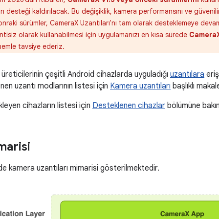
 desteği kaldırılacak. Bu değişiklik, kamera performansını ve güvenilirli
nraki sürümler, CameraX Uzantıları'nı tam olarak desteklemeye devam e
ntisiz olarak kullanabilmesi için uygulamanızı en kısa sürede
CameraX 
emle tavsiye ederiz.
reticilerinin çeşitli Android cihazlarda uyguladığı
uzantılara
eriş
nen uzantı modlarının listesi için
Kamera uzantıları
başlıklı makale
leyen cihazların listesi için
Desteklenen cihazlar
bölümüne bakın
marisi
e kamera uzantıları mimarisi gösterilmektedir.