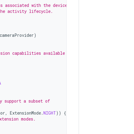
as associated with the device.
the activity lifecycle.
cameraProvider
)
sion capabilities available on
A
y support a subset of
tor
,
ExtensionMode
.
NIGHT
))
{
xtension modes.