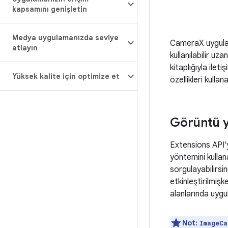
kapsamını genişletin
Medya uygulamanızda seviye
CameraX uygulama
atlayın
kullanılabilir 
kitaplığıyla ile
Yüksek kalite için optimize et
özellikleri kullanab
Görüntü y
Extensions API'
yöntemini kullan
sorgulayabilirsin
etkinleştirilmiş
alanlarında uygul
Not:
ImageCa