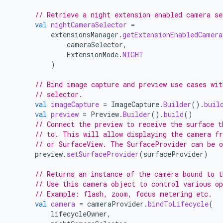
// Retrieve a night extension enabled camera se
val
nightCameraSelector
=
extensionsManager
.
getExtensionEnabledCamera
cameraSelector
,
ExtensionMode
.
NIGHT
)
// Bind image capture and preview use cases wit
// selector.
val
imageCapture
=
ImageCapture
.
Builder
().
buil
val
preview
=
Preview
.
Builder
().
build
()
// Connect the preview to receive the surface t
// to. This will allow displaying the camera f
// or SurfaceView. The SurfaceProvider can be 
preview
.
setSurfaceProvider
(
surfaceProvider
)
// Returns an instance of the camera bound to t
// Use this camera object to control various op
// Example: flash, zoom, focus metering etc.
val
camera
=
cameraProvider
.
bindToLifecycle
(
lifecycleOwner
,