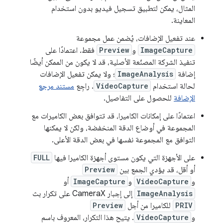
المثال، يمكن لتطبيق تسجيل فيديو بدون استخدام
المعاينة.
عند تفعيل الإضافات، يُضمن عمل مجموعة
ImageCapture
و
Preview
فقط. اعتمادًا على
تنفيذ الشركة المصنّعة الأصلية، قد لا يكون من الممكن أيضًا
إضافة
ImageAnalysis
؛ ولا يمكن تفعيل الإضافات
لحالة استخدام
VideoCapture
. راجِع
مستند مرجع
الإضافة
للحصول على التفاصيل.
اعتمادًا على إمكانات الكاميرا، قد تتوافق بعض الكاميرات مع
المجموعة في أوضاع الدقة المنخفضة، ولكن لا يمكنها
التوافق مع المجموعة نفسها في بعض الدقة الأعلى.
على الأجهزة التي يكون مستوى أجهزة الكاميرا فيها
FULL
أو أقل، قد يؤدي الجمع بين
Preview
و
VideoCapture
و
ImageCapture
أو
ImageAnalysis
إلى إجبار CameraX على تكرار بث
PRIV
للكاميرا من أجل
Preview
و
VideoCapture
. يتيح هذا التكرار، المعروف باسم