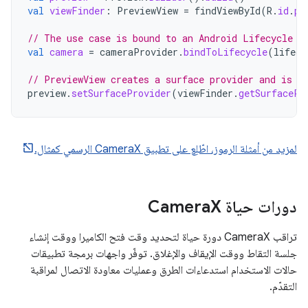
val
viewFinder
:
PreviewView
=
findViewById
(
R
.
id
.
pr
// The use case is bound to an Android Lifecycle w
val
camera
=
cameraProvider
.
bindToLifecycle
(
lifecy
// PreviewView creates a surface provider and is t
preview
.
setSurfaceProvider
(
viewFinder
.
getSurfacePr
لمزيد من أمثلة الرموز، اطّلِع على تطبيق CameraX الرسمي كمثال.
دورات حياة Camera
X
تراقب CameraX دورة حياة لتحديد وقت فتح الكاميرا ووقت إنشاء
جلسة التقاط ووقت الإيقاف والإغلاق. توفّر واجهات برمجة تطبيقات
حالات الاستخدام استدعاءات الطرق وعمليات معاودة الاتصال لمراقبة
التقدّم.