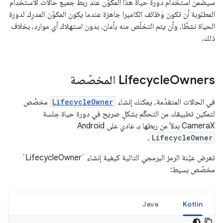
سيضمن استخدام دورة حياة هذا المكوّن عند ربط جميع حالات الاستخدام
المطلوبة أن تكون وظائف الكاميرا جاهزة عندما يكون المكوّن المدرِك لدورة
الحياة نشطًا، وأن يتم التخلّص منه بأمان، بدون استهلاك أي موارد، بخلاف
ذلك.
Owners المخصّصة
‫Lifecycle
في الحالات المتقدّمة، يمكنك إنشاء
LifecycleOwner
مخصّص
لتمكين تطبيقك من التحكّم بشكلٍ صريح في دورة حياة جلسة
CameraX بدلاً من ربطها بـ عادي على Android
.
LifecycleOwner
تعرض عيّنة الرمز البرمجي التالية كيفية إنشاء `LifecycleOwner`
مخصّص بسيط:
Java
Kotlin