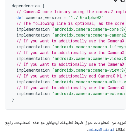
dependencies
{
// CameraX core library using the camera2 implem
def
camerax_version
=
"1.7.0-alpha02"
// The following line is optional, as the core l
implementation
"androidx.camera:camera-core:${ca
implementation
"androidx.camera:camera-camera2:$
// If you want to additionally use the CameraX L
implementation
"androidx.camera:camera-lifecycle
// If you want to additionally use the CameraX V
implementation
"androidx.camera:camera-video:${c
// If you want to additionally use the CameraX V
implementation
"androidx.camera:camera-view:${ca
// If you want to additionally add CameraX ML Ki
implementation
"androidx.camera:camera-mlkit-vis
// If you want to additionally use the CameraX E
implementation
"androidx.camera:camera-extension
}
لمزيد من المعلومات حول ضبط تطبيقك ليتوافق مع هذه المتطلبات، راجِع
المقالة
تعريف التبعيات
.