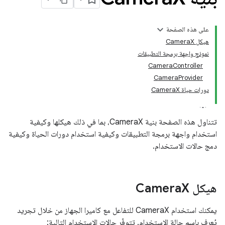
على هذه الصفحة
هيكل CameraX
نموذج واجهة برمجة التطبيقات
CameraController
CameraProvider
دورات حياة CameraX
تتناول هذه الصفحة بنية CameraX، بما في ذلك هيكلها وكيفية
استخدام واجهة برمجة التطبيقات وكيفية استخدام دورات الحياة وكيفية
دمج حالات الاستخدام.
هيكل Camera
X
يمكنك استخدام CameraX للتفاعل مع كاميرا الجهاز من خلال تجريد
يُعرف باسم حالة الاستخدام. تتوفّر حالات الاستخدام التالية: