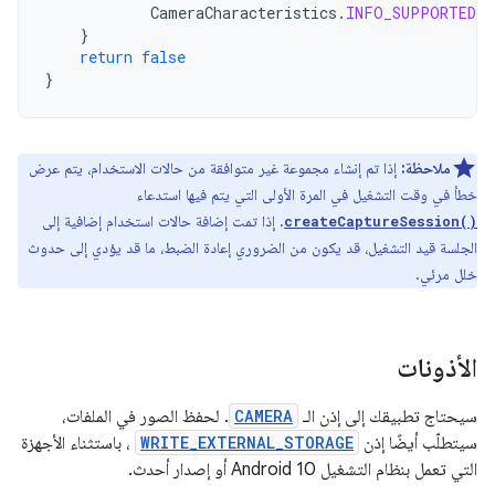
CameraCharacteristics
.
INFO_SUPPORTED_H
}
return
false
}
ملاحظة:
إذا تم إنشاء مجموعة غير متوافقة من حالات الاستخدام، يتم عرض
خطأ في وقت التشغيل في المرة الأولى التي يتم فيها استدعاء
. إذا تمت إضافة حالات استخدام إضافية إلى
createCaptureSession()
الجلسة قيد التشغيل، قد يكون من الضروري إعادة الضبط، ما قد يؤدي إلى حدوث
خلل مرئي.
الأذونات
سيحتاج تطبيقك إلى إذن الـ
CAMERA
. لحفظ الصور في الملفات،
سيتطلّب أيضًا إذن
WRITE_EXTERNAL_STORAGE
، باستثناء الأجهزة
التي تعمل بنظام التشغيل Android 10 أو إصدار أحدث.