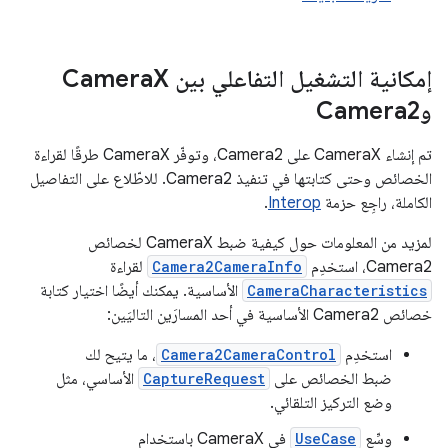
إمكانية التشغيل التفاعلي بين Camera
X
وCamera2
تم إنشاء CameraX على Camera2، وتوفّر CameraX طرقًا لقراءة
الخصائص وحتى كتابتها في تنفيذ Camera2. للاطّلاع على التفاصيل
الكاملة، راجِع حزمة
Interop
.
لمزيد من المعلومات حول كيفية ضبط CameraX لخصائص
Camera2، استخدِم
Camera2CameraInfo
لقراءة
CameraCharacteristics
الأساسية. يمكنك أيضًا اختيار كتابة
خصائص Camera2 الأساسية في أحد المسارَين التاليَين:
استخدِم
Camera2CameraControl
، ما يتيح لك
ضبط الخصائص على
CaptureRequest
الأساسي، مثل
وضع التركيز التلقائي.
وسِّع
UseCase
في CameraX باستخدام