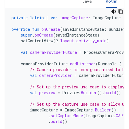
Java
Kotlin
private
lateinit
var
imageCapture
:
ImageCapture
override
fun
onCreate
(
savedInstanceState
:
Bundle?)
super
.
onCreate
(
savedInstanceState
)
setContentView
(
R
.
layout
.
activity_main
)
val
cameraProviderFuture
=
ProcessCameraProvid
cameraProviderFuture
.
addListener
(
Runnable
{
// Camera provider is now guaranteed to be
val
cameraProvider
=
cameraProviderFuture
.
// Set up the preview use case to display 
val
preview
=
Preview
.
Builder
().
build
()
// Set up the capture use case to allow use
imageCapture
=
ImageCapture
.
Builder
()
.
setCaptureMode
(
ImageCapture
.
CAPTU
.
build
()