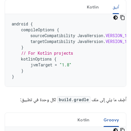
أنيق
Kotlin
android
{
compileOptions
{
sourceCompatibility
JavaVersion
.
VERSION_1_
targetCompatibility
JavaVersion
.
VERSION_1_
}
// For Kotlin projects
kotlinOptions
{
jvmTarget
=
"1.8"
}
}
أضِف ما يلي إلى ملف
build.gradle
لكل وحدة في تطبيق:
Kotlin
Groovy