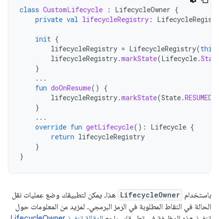
class
CustomLifecycle
:
LifecycleOwner
{
private
val
lifecycleRegistry
:
LifecycleRegist
init
{
lifecycleRegistry
=
LifecycleRegistry
(
this
lifecycleRegistry
.
markState
(
Lifecycle
.
Stat
}
...
fun
doOnResume
()
{
lifecycleRegistry
.
markState
(
State
.
RESUMED
)
}
...
override
fun
getLifecycle
():
Lifecycle
{
return
lifecycleRegistry
}
}
باستخدام
LifecycleOwner
هذا، يمكن لتطبيقك وضع عمليات نقل
الحالة في النقاط المطلوبة في الرمز البرمجي. لمزيد من المعلومات حول
تنفيذ هذه الوظيفة في تطبيقك، راجع
المقالة تنفيذ LifecycleOwner