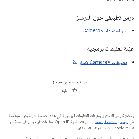
درس تطبيقي حول الترميز
بدء استخدام CameraX
عيّنة تعليمات برمجية
تطبيقات CameraX كمثال
هل كان المحتوى مفيدًا؟
يخضع كل من المحتوى وعيّنات التعليمات البرمجية في هذه الصفحة للتراخيص الموضحّة
في
ترخيص استخدام المحتوى
. إنّ Java وOpenJDK هما علامتان تجاريتان مسجَّلتان
لشركة Oracle و/أو الشركات التابعة لها.