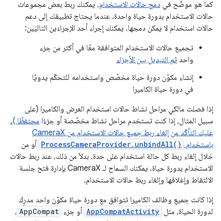
كما هو موضّح في
دمج حالات الاستخدام
، يمكنك ربط بعض مجموعات
حالات الاستخدام بدورة حياة واحدة. عندما يحتاج تطبيقك إلى دعم
حالات استخدام لا يمكن دمجها، يمكنك إجراء أحد الإجراءَين التاليَين:
تجميع حالات الاستخدام المتوافقة معًا في أكثر من جزء
واحد
ثم التبديل بين الأجزاء
إنشاء مكوّن دورة حياة مخصّص واستخدامه للتحكّم يدويًا
في دورة حياة الكاميرا
إذا فصلت مالكي مراحل نشاط حالات استخدام العرض والكاميرا (على
سبيل المثال، إذا كنت تستخدم مراحل نشاط مخصّصة أو جزءًا
محتفظًا )،
عليك التأكّد من إلغاء ربط جميع حالات الاستخدام من CameraX
باستخدام
ProcessCameraProvider.unbindAll()
أو من
خلال إلغاء ربط كل حالة استخدام على حدة. بدلاً من ذلك، عند ربط حالات
الاستخدام بدورة حياة، يمكنك السماح لـ CameraX بإدارة فتح جلسة
الالتقاط وإغلاقها وإلغاء ربط حالات الاستخدام.
إذا كانت جميع وظائف الكاميرا تتوافق مع دورة حياة مكوّن واحد مدرِك
لدورة الحياة، مثل
AppCompatActivity
أو جزء
AppCompat
،