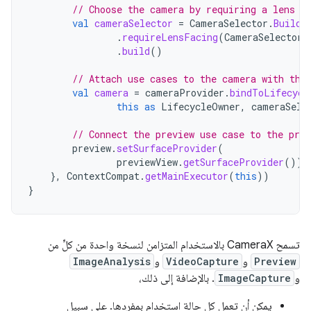
// Choose the camera by requiring a lens f
val
cameraSelector
=
CameraSelector
.
Builde
.
requireLensFacing
(
CameraSelector
.
.
build
()
// Attach use cases to the camera with the
val
camera
=
cameraProvider
.
bindToLifecycl
this
as
LifecycleOwner
,
cameraSele
// Connect the preview use case to the prev
preview
.
setSurfaceProvider
(
previewView
.
getSurfaceProvider
())
},
ContextCompat
.
getMainExecutor
(
this
))
}
تسمح CameraX بالاستخدام المتزامن لنسخة واحدة من كلٍّ من
Preview
و
VideoCapture
و
ImageAnalysis
و
ImageCapture
. بالإضافة إلى ذلك،
يمكن أن تعمل كل حالة استخدام بمفردها. على سبيل