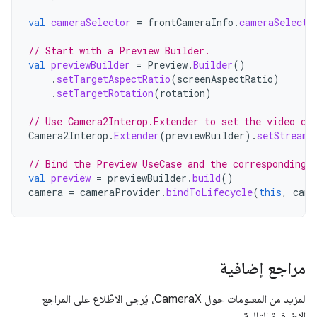
val
cameraSelector
=
frontCameraInfo
.
cameraSelecto
// Start with a Preview Builder.
val
previewBuilder
=
Preview
.
Builder
()
.
setTargetAspectRatio
(
screenAspectRatio
)
.
setTargetRotation
(
rotation
)
// Use Camera2Interop.Extender to set the video ca
Camera2Interop
.
Extender
(
previewBuilder
).
setStreamU
// Bind the Preview UseCase and the corresponding 
val
preview
=
previewBuilder
.
build
()
camera
=
cameraProvider
.
bindToLifecycle
(
this
,
came
مراجع إضافية
لمزيد من المعلومات حول CameraX، يُرجى الاطّلاع على المراجع
الإضافية التالية.