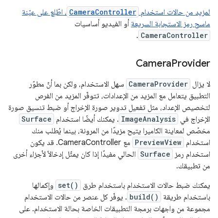
لمزيد من حالات استخدام
CameraController
، اطّلِع على
عيّنة
ماسح رمز الاستجابة السريعة
أو الفيديو أساسيات
.
CameraController
Camera
Provider
لا يزال
CameraProvider
سهل الاستخدام، ولكن بما أنّ مطوّر
التطبيق يتعامل مع المزيد من الإعدادات، تتوفّر المزيد من الفرص
لتخصيص الإعداد، مثل تفعيل تدوير صورة الإخراج أو ضبط تنسيق صورة
الإخراج في
ImageAnalysis
. يمكنك أيضًا استخدام
Surface
مخصّص لمعاينة الكاميرا يتيح مزيدًا من المرونة، بينما يُطلب منك
استخدام
PreviewView
مع CameraController. قد يكون
استخدام رمز
Surface
الحالي مفيدًا إذا كان يمثّل إدخالاً لأجزاء أخرى
من تطبيقك.
يمكنك ضبط حالات الاستخدام باستخدام طرق
set()
وإكمالها
باستخدام طريقة
build()
. يوفّر كل عنصر من حالات الاستخدام
مجموعة من واجهات برمجة التطبيقات الخاصة بحالة الاستخدام. على