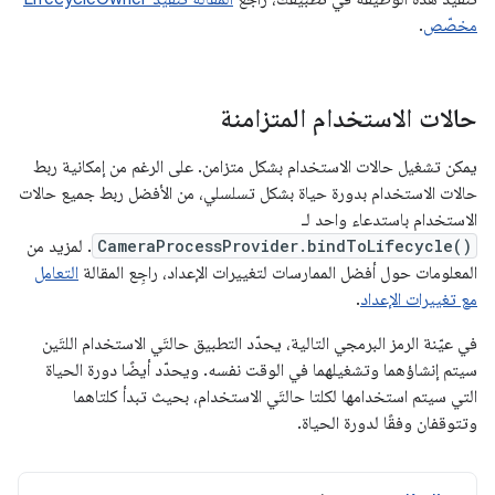
مخصّص
.
حالات الاستخدام المتزامنة
يمكن تشغيل حالات الاستخدام بشكل متزامن. على الرغم من إمكانية ربط
حالات الاستخدام بدورة حياة بشكل تسلسلي، من الأفضل ربط جميع حالات
الاستخدام باستدعاء واحد لـ
CameraProcessProvider.bindToLifecycle()
. لمزيد من
المعلومات حول أفضل الممارسات لتغييرات الإعداد، راجِع المقالة
التعامل
مع تغييرات الإعداد
.
في عيّنة الرمز البرمجي التالية، يحدّد التطبيق حالتَي الاستخدام اللتَين
سيتم إنشاؤهما وتشغيلهما في الوقت نفسه. ويحدّد أيضًا دورة الحياة
التي سيتم استخدامها لكلتا حالتَي الاستخدام، بحيث تبدأ كلتاهما
وتتوقفان وفقًا لدورة الحياة.