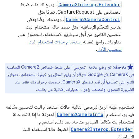
Camera2Interop.Extender
. يتيح لك ذلك ضبط
الخصائص على CaptureRequest، تمامًا مثل
Camera2CameraControl
. ويمنحك أيضًا بعض
عناصر التحكّم الإضافية، مثل ضبط حالة استخدام البث
لتحسين الكاميرا من أجل سيناريو الاستخدام. للحصول على
معلومات، راجِع المقالة
استخدام حالات استخدام البث
لتحسين الأداء
.
ملاحظة:
تم وضع علامة "تجريبي" على ضبط خصائص Camera2 الأساسية
في CameraX لأنّ Google تتوقّع أن يفهم المطوّرون كيفية استخدامها. تتجاوز
القيم التي تضبطها أي قيم تضبطها CameraX. ننصحك بإجراء ذلك فقط عند
الضرورة القصوى، وننصحك بإجراء اختبارات إضافية من جانبك.
تستخدِم عيّنة الرمز البرمجي التالية حالات استخدام البث لتحسين مكالمة
فيديو. استخدِم
Camera2CameraInfo
لمعرفة ما إذا كانت حالة
استخدام بث مكالمة الفيديو متاحة. بعد ذلك، استخدِم
Camera2Interop.Extender
لضبط حالة استخدام البث
الأساسية.