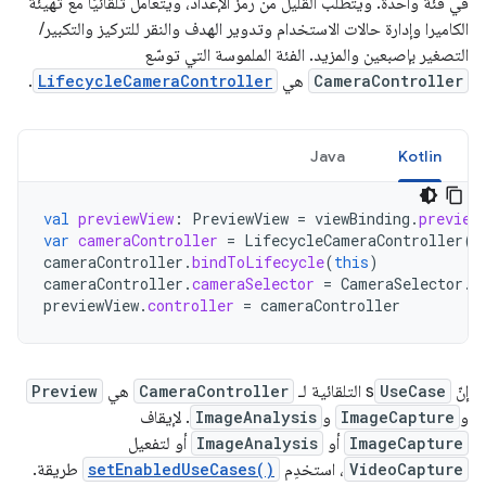
في فئة واحدة. ويتطلّب القليل من رمز الإعداد، ويتعامل تلقائيًا مع تهيئة
الكاميرا وإدارة حالات الاستخدام وتدوير الهدف والنقر للتركيز والتكبير/
التصغير بإصبعين والمزيد. الفئة الملموسة التي توسّع
CameraController
هي
LifecycleCameraController
.
Java
Kotlin
val
previewView
:
PreviewView
=
viewBinding
.
preview
var
cameraController
=
LifecycleCameraController
(
b
cameraController
.
bindToLifecycle
(
this
)
cameraController
.
cameraSelector
=
CameraSelector
.
D
previewView
.
controller
=
cameraController
إنّ
UseCase
s التلقائية لـ
CameraController
هي
Preview
و
ImageCapture
و
ImageAnalysis
. لإيقاف
ImageCapture
أو
ImageAnalysis
أو لتفعيل
VideoCapture
، استخدِم
setEnabledUseCases()
طريقة.