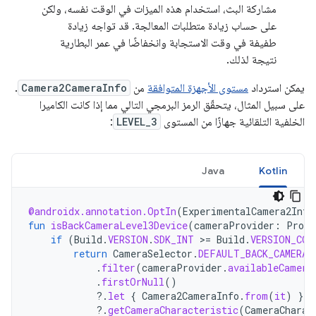
مشاركة البث، استخدام هذه الميزات في الوقت نفسه، ولكن
على حساب زيادة متطلبات المعالجة. قد تواجه زيادة
طفيفة في وقت الاستجابة وانخفاضًا في عمر البطارية
نتيجة لذلك.
يمكن استرداد
مستوى الأجهزة المتوافقة
من
Camera2CameraInfo
.
على سبيل المثال، يتحقّق الرمز البرمجي التالي مما إذا كانت الكاميرا
الخلفية التلقائية جهازًا من المستوى
LEVEL_3
:
Java
Kotlin
@androidx.annotation.OptIn
(
ExperimentalCamera2Inte
fun
isBackCameraLevel3Device
(
cameraProvider
:
Proce
if
(
Build
.
VERSION
.
SDK_INT
>=
Build
.
VERSION_COD
return
CameraSelector
.
DEFAULT_BACK_CAMERA
.
filter
(
cameraProvider
.
availableCamera
.
firstOrNull
()
?.
let
{
Camera2CameraInfo
.
from
(
it
)
}
?.
getCameraCharacteristic
(
CameraCharac