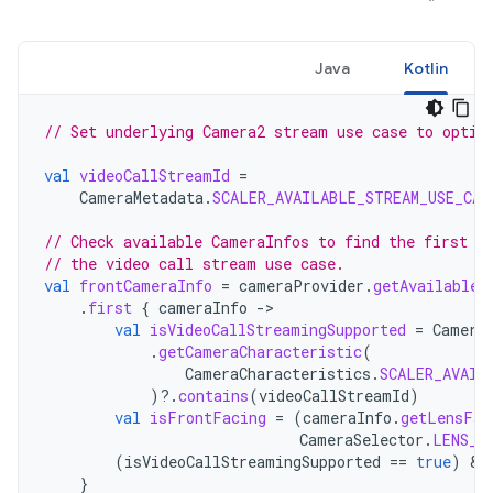
Java
Kotlin
// Set underlying Camera2 stream use case to optim
val
videoCallStreamId
=
CameraMetadata
.
SCALER_AVAILABLE_STREAM_USE_CAS
// Check available CameraInfos to find the first o
// the video call stream use case.
val
frontCameraInfo
=
cameraProvider
.
getAvailableC
.
first
{
cameraInfo
->
val
isVideoCallStreamingSupported
=
Camera
.
getCameraCharacteristic
(
CameraCharacteristics
.
SCALER_AVAIL
)
?.
contains
(
videoCallStreamId
)
val
isFrontFacing
=
(
cameraInfo
.
getLensFac
CameraSelector
.
LENS_F
(
isVideoCallStreamingSupported
==
true
)
&&
}