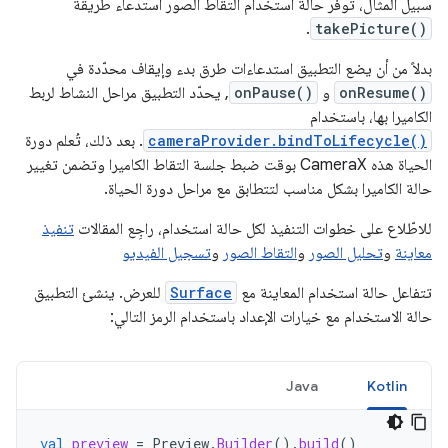
سبيل المثال، توفّر حالة استخدام التقاط الصور استدعاء طريقة
.
takePicture()
بدلاً من أن يضع التطبيق استدعاءات طرق بدء وإيقاف محدّدة في
onResume()
و
onPause()
, يحدّد التطبيق مراحل النشاط لربط
الكاميرا بها، باستخدام
cameraProvider.bindToLifecycle()
. بعد ذلك، تُعلم دورة
الحياة هذه CameraX بوقت ضبط جلسة التقاط الكاميرا وتضمن تغيير
حالة الكاميرا بشكل مناسب لتتطابق مع مراحل دورة الحياة.
للاطّلاع على خطوات التنفيذ لكل حالة استخدام، راجِع المقالات
تنفيذ
معاينة
و
تحليل الصور
و
التقاط الصور
و
تسجيل الفيديو
تتفاعل حالة استخدام المعاينة مع
Surface
للعرض. ينشئ التطبيق
حالة الاستخدام مع خيارات الإعداد باستخدام الرمز التالي:
Java
Kotlin
val
preview
=
Preview
.
Builder
().
build
()