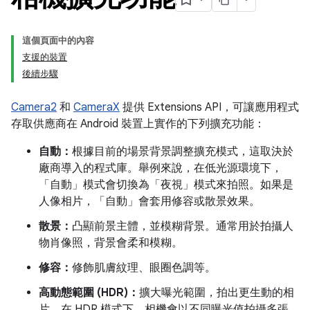
這個頁面中的內容
支援的裝置
後續步驟
Camera2
和
CameraX
提供 Extensions API，可讓應用程式
存取供應商在 Android 裝置上實作的下列擴充功能：
自動：
根據目前的場景背景調整擴充模式，這取決於
廠商導入的程式庫。舉例來說，在低光源環境下，
「自動」模式會切換為「夜視」模式來拍照。如果是
人像相片，「自動」會套用修容或散景效果。
散景：
凸顯前景主體，並模糊背景。通常用於拍攝人
物肖像照，背景會柔和模糊。
修容：
修飾肌膚紋理、眼圈色調等。
高動態範圍 (HDR)：
擴大曝光範圍，拍出更生動的相
片。在 HDR 模式下，相機會以不同曝光值拍攝多張