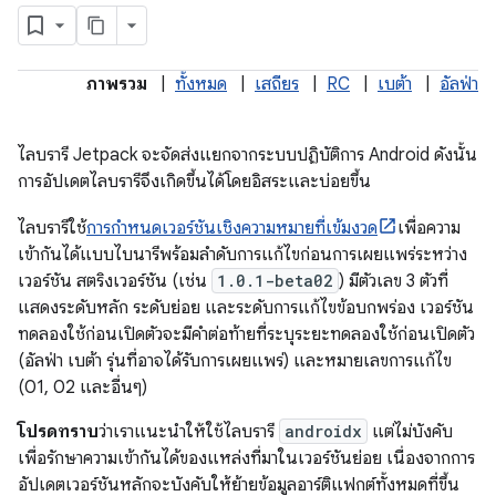
ภาพรวม
|
ทั้งหมด
|
เสถียร
|
RC
|
เบต้า
|
อัลฟ่า
ไลบรารี Jetpack จะจัดส่งแยกจากระบบปฏิบัติการ Android ดังนั้น
การอัปเดตไลบรารีจึงเกิดขึ้นได้โดยอิสระและบ่อยขึ้น
ไลบรารีใช้
การกำหนดเวอร์ชันเชิงความหมายที่เข้มงวด
เพื่อความ
เข้ากันได้แบบไบนารีพร้อมลำดับการแก้ไขก่อนการเผยแพร่ระหว่าง
เวอร์ชัน สตริงเวอร์ชัน (เช่น
1.0.1-beta02
) มีตัวเลข 3 ตัวที่
แสดงระดับหลัก ระดับย่อย และระดับการแก้ไขข้อบกพร่อง เวอร์ชัน
ทดลองใช้ก่อนเปิดตัวจะมีคำต่อท้ายที่ระบุระยะทดลองใช้ก่อนเปิดตัว
(อัลฟ่า เบต้า รุ่นที่อาจได้รับการเผยแพร่) และหมายเลขการแก้ไข
(01, 02 และอื่นๆ)
โปรดทราบ
ว่าเราแนะนำให้ใช้ไลบรารี
androidx
แต่ไม่บังคับ
เพื่อรักษาความเข้ากันได้ของแหล่งที่มาในเวอร์ชันย่อย เนื่องจากการ
อัปเดตเวอร์ชันหลักจะบังคับให้ย้ายข้อมูลอาร์ติแฟกต์ทั้งหมดที่ขึ้น