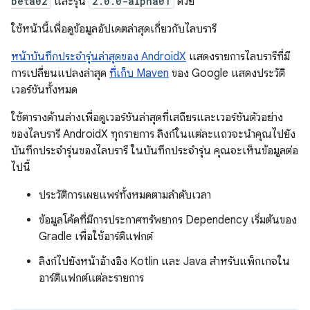
beta02
และรุ่น
2.0.0-alpha01
ด้วย
ใช้หน้านี้เพื่อดูข้อมูลอัปเดตล่าสุดเกี่ยวกับไลบรารี
หน้าบันทึกประจำรุ่นล่าสุดของ AndroidX
แสดงรายการไลบรารีที่มี
การเปลี่ยนแปลงล่าสุด
ที่เก็บ Maven
ของ Google แสดงประวัติ
เวอร์ชันทั้งหมด
ใช้ตารางด้านล่างเพื่อดูเวอร์ชันล่าสุดที่เสถียรและเวอร์ชันตัวอย่าง
ของไลบรารี AndroidX ทุกรายการ ลิงก์ในแต่ละแถวจะนำคุณไปยัง
บันทึกประจำรุ่นของไลบรารี ในบันทึกประจำรุ่น คุณจะเห็นข้อมูลต่อ
ไปนี้
ประวัติการเผยแพร่ทั้งหมดตามลำดับเวลา
ข้อมูลโค้ดที่มีการประกาศทรัพยากร Dependency เริ่มต้นของ
Gradle เพื่อใช้อาร์ติแฟกต์
ลิงก์ไปยังหน้าอ้างอิง Kotlin และ Java สำหรับแพ็กเกจใน
อาร์ติแฟกต์แต่ละรายการ