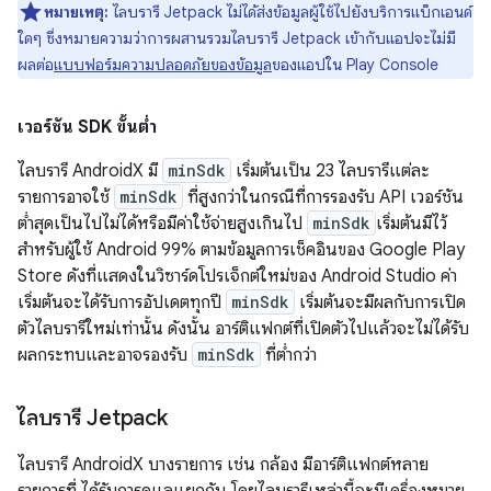
หมายเหตุ:
ไลบรารี Jetpack ไม่ได้ส่งข้อมูลผู้ใช้ไปยังบริการแบ็กเอนด์
ใดๆ ซึ่งหมายความว่าการผสานรวมไลบรารี Jetpack เข้ากับแอปจะไม่มี
ผลต่อ
แบบฟอร์มความปลอดภัยของข้อมูล
ของแอปใน Play Console
เวอร์ชัน SDK ขั้นต่ำ
ไลบรารี AndroidX มี
minSdk
เริ่มต้นเป็น 23 ไลบรารีแต่ละ
รายการอาจใช้
minSdk
ที่สูงกว่าในกรณีที่การรองรับ API เวอร์ชัน
ต่ำสุดเป็นไปไม่ได้หรือมีค่าใช้จ่ายสูงเกินไป
minSdk
เริ่มต้นมีไว้
สำหรับผู้ใช้ Android 99% ตามข้อมูลการเช็คอินของ Google Play
Store ดังที่แสดงในวิซาร์ดโปรเจ็กต์ใหม่ของ Android Studio ค่า
เริ่มต้นจะได้รับการอัปเดตทุกปี
minSdk
เริ่มต้นจะมีผลกับการเปิด
ตัวไลบรารีใหม่เท่านั้น ดังนั้น อาร์ติแฟกต์ที่เปิดตัวไปแล้วจะไม่ได้รับ
ผลกระทบและอาจรองรับ
minSdk
ที่ต่ำกว่า
ไลบรารี Jetpack
ไลบรารี AndroidX บางรายการ เช่น กล้อง มีอาร์ติแฟกต์หลาย