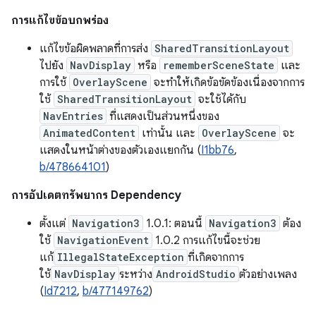
การแก้ไขข้อบกพร่อง
แก้ไขข้อผิดพลาดที่การส่ง
SharedTransitionLayout
ไปยัง
NavDisplay
หรือ
rememberSceneState
และ
การใช้
OverlayScene
จะทำให้เกิดข้อขัดข้องเนื่องจากการ
ใช้
SharedTransitionLayout
จะใช้ได้กับ
NavEntries
ที่แสดงเป็นส่วนหนึ่งของ
AnimatedContent
เท่านั้น และ
OverlayScene
จะ
แสดงในหน้าต่างของตัวเองแยกกัน (
I1bb76
,
b/478664101
)
การอัปเดตทรัพยากร Dependency
ตั้งแต่
Navigation3
1.0.1: ตอนนี้
Navigation3
ต้อง
ใช้
NavigationEvent
1.0.2 การแก้ไขนี้จะช่วย
แก้
IllegalStateException
ที่เกิดจากการ
ใช้
NavDisplay
ระหว่าง
AndroidStudio
ตัวอย่างเพลง
(
Id7212
,
b/477149762
)