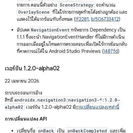
รายการ ตอนนี้ตัวอย่าง
SceneStrategy
จะคำนวณ
OverlayScene
ที่ไม่ใช่รายการสุดท้ายได้อย่างถูกต้อง และ
แสดงไว้ใต้ฉากซ้อนทับทั้งหมด (
If2281
,
b/506733412
)
อัปเดต
NavigationEvent
ทรัพยากร Dependency เป็น
1.1.1 ซึ่งจะนำ NavigationEventHandler ที่ไม่มีการดำเนิน
การออกเมื่ออยู่ในโหมดการตรวจสอบเพื่อเปิดใช้การย้อนกลับ
ที่คาดการณ์ได้ใน Android Studio Previews (
I487fd
)
เวอร์ชัน 1
.
2
.
0-alpha02
22 เมษายน 2026
ระบบจะถอนการอ้าง
สิทธิ์
androidx.navigation3:navigation3-*:1.2.0-
alpha02
เวอร์ชัน 1.2.0-alpha02 มี
การเปลี่ยนแปลงเหล่านี้
การเปลี่ยนแปลง API
เปลี่ยนชื่อ
onBack
เป็น
onBackCompleted
และเพิ่ม