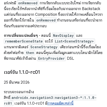
อร์เฟซมี
onRemoved
การเรียกกลับแบบระงับใหม่ การเรียกกลับ
นี้จะเรียกใช้หลังจากนำคีย์ที่เชื่อมโยงกับฉากออกจาก Backstack
แต่ก่อนที่จะออกจาก Composition ซึ่งจะช่วยให้ภาพเคลื่อนไหวขา
ออกที่เรียกใช้ภายใน
onRemoved
ทํางานจนเสร็จก่อนที่จะนําฉาก
ซ้อนทับออกจากองค์ประกอบ
การเปลี่ยนแปลงอื่นๆ
- ตอนนี้
NavDisplay
และ
rememberSceneState
จะใช้
List<SceneStrategy>
แทนพารามิเตอร์
SceneStrategy
เดียวก่อนหน้านี้ซึ่งเชื่อมโยง
ด้วยคำต่อท้าย
then
ตอนนี้คุณเพิ่มข้อมูลเมตาแบบไดนามิกได้โดย
พิจารณาคีย์เข้าถึงผ่าน
EntryProvider
DSL
เวอร์ชัน 1
.
1
.
0-rc01
25 มีนาคม 2026
ระบบจะถอนการอ้าง
สิทธิ์
androidx.navigation3:navigation3-*:1.1.0-
rc01
เวอร์ชัน 1.1.0-rc01 มี
การคอมมิตเหล่านี้