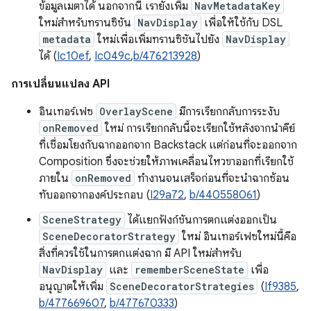
ข้อมูลเมตาได้ นอกจากนี้ เรายังเพิ่ม
NavMetadataKey
ใหม่สำหรับทรานซิชัน
NavDisplay
เพื่อให้ใช้กับ DSL
metadata
ใหม่เพื่อเพิ่มทรานซิชันไปยัง
NavDisplay
ได้ (
Ic10ef
,
Ic049c
,
b/476213928
)
การเปลี่ยนแปลง API
อินเทอร์เฟซ
OverlayScene
มีการเรียกกลับการระงับ
onRemoved
ใหม่ การเรียกกลับนี้จะเรียกใช้หลังจากนำคีย์
ที่เชื่อมโยงกับฉากออกจาก Backstack แต่ก่อนที่จะออกจาก
Composition ซึ่งจะช่วยให้ภาพเคลื่อนไหวขาออกที่เรียกใช้
ภายใน
onRemoved
ทำงานจนเสร็จก่อนที่จะนำฉากซ้อน
ทับออกจากองค์ประกอบ (
I29a72
,
b/440558061
)
SceneStrategy
ได้แยกฟังก์ชันการตกแต่งออกเป็น
SceneDecoratorStrategy
ใหม่ อินเทอร์เฟซใหม่นี้คือ
สิ่งที่ควรใช้ในการตกแต่งฉาก มี API ใหม่สำหรับ
NavDisplay
และ
rememberSceneState
เพื่อ
อนุญาตให้เพิ่ม
SceneDecoratorStrategies
(
If9385
,
b/477669607
,
b/477670333
)