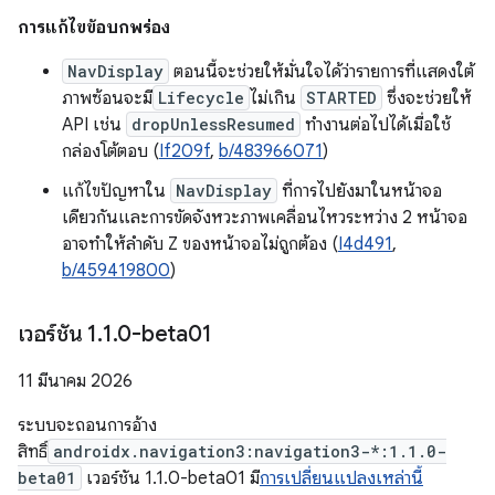
การแก้ไขข้อบกพร่อง
NavDisplay
ตอนนี้จะช่วยให้มั่นใจได้ว่ารายการที่แสดงใต้
ภาพซ้อนจะมี
Lifecycle
ไม่เกิน
STARTED
ซึ่งจะช่วยให้
API เช่น
dropUnlessResumed
ทำงานต่อไปได้เมื่อใช้
กล่องโต้ตอบ (
If209f
,
b/483966071
)
แก้ไขปัญหาใน
NavDisplay
ที่การไปยังมาในหน้าจอ
เดียวกันและการขัดจังหวะภาพเคลื่อนไหวระหว่าง 2 หน้าจอ
อาจทำให้ลำดับ Z ของหน้าจอไม่ถูกต้อง (
I4d491
,
b/459419800
)
เวอร์ชัน 1
.
1
.
0-beta01
11 มีนาคม 2026
ระบบจะถอนการอ้าง
สิทธิ์
androidx.navigation3:navigation3-*:1.1.0-
beta01
เวอร์ชัน 1.1.0-beta01 มี
การเปลี่ยนแปลงเหล่านี้