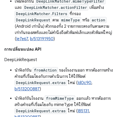
เพิ่มฟังก์ชัน
DeepLinkMatcher.mimeTypeFilter
และ
DeepLinkMatcher.actionFilter
เพื่อสร้าง
DeepLinkMatcher.Filters
ที่กรอง
DeepLinkRequest
ตาม
mimeType
หรือ
action
(Android เท่านั้น) ตัวกรองทั้ง 2 รายการจะตรงกันตามความ
เท่ากันของสตริงและไม่คำนึงถึงตัวพิมพ์เล็กและตัวพิมพ์ใหญ่
(
Ie7e67
,
b/513191950
)
การเปลี่ยนแปลง API
DeepLinkRequest
นำฟังก์ชัน
fromAction
ของโรงงานออก หากต้องการสร้าง
คำขอที่เชื่อมโยงกับการดำเนินการ ให้ใช้ฟิลด์
DeepLinkRequest.extras
ใหม่ (
Id0c90
,
b/513200887
)
นำฟังก์ชันโรงงาน
fromMimeType
ออกแล้ว หากต้องการ
สร้างคำขอที่เชื่อมโยงกับ mimeType ให้ใช้ฟิลด์
DeepLinkRequest.extras
ใหม่ (
I85131
,