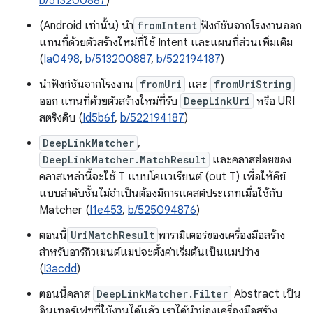
b/513200887
)
(Android เท่านั้น) นำ
fromIntent
ฟังก์ชันจากโรงงานออก
แทนที่ด้วยตัวสร้างใหม่ที่ใช้ Intent และแผนที่ส่วนเพิ่มเติม
(
Ia0498
,
b/513200887
,
b/522194187
)
นำฟังก์ชันจากโรงงาน
fromUri
และ
fromUriString
ออก แทนที่ด้วยตัวสร้างใหม่ที่รับ
DeepLinkUri
หรือ URI
สตริงดิบ (
Id5b6f
,
b/522194187
)
DeepLinkMatcher
,
DeepLinkMatcher.MatchResult
และคลาสย่อยของ
คลาสเหล่านี้จะใช้ T แบบโคแวเรียนต์ (out T) เพื่อให้คีย์
แบบลำดับชั้นไม่จำเป็นต้องมีการแคสต์ประเภทเมื่อใช้กับ
Matcher (
I1e453
,
b/525094876
)
ตอนนี้
UriMatchResult
พารามิเตอร์ของเครื่องมือสร้าง
สำหรับอาร์กิวเมนต์แมปจะตั้งค่าเริ่มต้นเป็นแมปว่าง
(
I3acdd
)
ตอนนี้คลาส
DeepLinkMatcher.Filter
Abstract เป็น
อินเทอร์เฟซที่ใช้งานได้แล้ว เราได้นำช่องเครื่องมือสร้าง