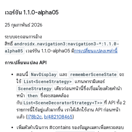
เวอร์ชัน 1
.
1
.
0-alpha05
25 กุมภาพันธ์ 2026
ระบบจะถอนการอ้าง
สิทธิ์
androidx.navigation3:navigation3-*:1.1.0-
alpha05
เวอร์ชัน 1.1.0-alpha05 มี
การเปลี่ยนแปลงเหล่านี้
การเปลี่ยนแปลง API
ตอนนี้
NavDisplay
และ
rememberSceneState
จะ
ใช้
List<SceneStrategy>
แทนพารามิเตอร์
SceneStrategy
เดียวก่อนหน้านี้ซึ่งเชื่อมโยงด้วยคำนำ
หน้า
then
ซึ่งจะสอดคล้อง
กับ
List<SceneDecoratorStrategy<T>>
ที่ API ทั้ง 2
รายการนี้ใช้อยู่แล้วมากขึ้น เราได้เลิกใช้งาน API ก่อนหน้า
แล้ว (
I78b2c
,
b/482108465
)
เพิ่มตัวดำเนินการ #contains ของข้อมูลเมตาเพื่อตรวจสอบ