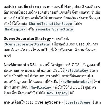
องค์ประกอบที่แชร์ระหว่างฉาก
- ตอนนี้ Navigation3 รองรับการ
ถือว่าฉากเป็นออบเจ็กต์องค์ประกอบที่แชร์แล้ว ซึ่งหมายความว่าเมื่อ
ฉากเปลี่ยนไป คุณจะมั่นใจได้ว่าฉากจะเปลี่ยนผ่านอย่างราบรื่น คุณ
เปิดใช้ได้โดยส่ง
SharedTransitionScope
ไปยัง
NavDisplay
หรือ
rememberSceneState
SceneDecoratorStrategy
- การเปิดตัว
SceneDecoratorStrategy
เพื่อรองรับ Use Case เช่น การ
ตกแต่งฉากด้วยคอมโพเนนต์ UI ทั่วไปหรือการแชร์สถานะในฉาก
ต่างๆ
NavMetadata DSL
- ตอนนี้ Navigation3 มี DSL ข้อมูลเมตาที่
ปลอดภัยสำหรับประเภทใหม่แล้ว DSL ใช้
MetadataKey
อินเท
อร์เฟซใหม่ที่ช่วยให้กำหนดประเภทคีย์และค่าที่ต้องการระบุใน
แผนที่ข้อมูลเมตาได้ นอกจากนี้ยังเพิ่ม
NavMetadataKeys
ใหม่
สำหรับทรานซิชัน
NavDisplay
เพื่อให้ใช้กับ DSL ข้อมูลเมตา
ใหม่เพื่อเพิ่มทรานซิชันไปยัง
NavDisplay
ได้
ภาพเคลื่อนไหวของ OverlayScene
-
OverlayScene
อินเท