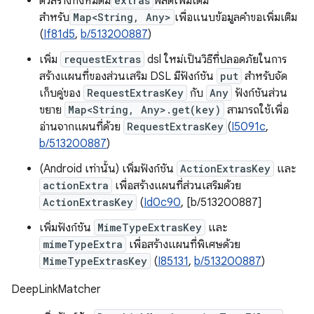
ตัวสร้างทั้งหมดมี
extras
ฟิลด์เพิ่มเติม
สำหรับ
Map<String, Any>
เพื่อแนบข้อมูลคำขอเพิ่มเติม
(
If81d5
,
b/513200887
)
เพิ่ม
requestExtras
dsl ใหม่เป็นวิธีที่ปลอดภัยในการ
สร้างแผนที่ของส่วนเสริม DSL มีฟังก์ชัน
put
สำหรับจัด
เก็บคู่ของ
RequestExtrasKey
กับ
Any
ฟังก์ชันส่วน
ขยาย
Map<String, Any>.get(key)
สามารถใช้เพื่อ
อ่านจากแผนที่ด้วย
RequestExtrasKey
(
I5091c
,
b/513200887
)
(Android เท่านั้น) เพิ่มฟังก์ชัน
ActionExtrasKey
และ
actionExtra
เพื่อสร้างแผนที่ส่วนเสริมด้วย
ActionExtrasKey
(
Id0c90
, [b/513200887]
เพิ่มฟังก์ชัน
MimeTypeExtrasKey
และ
mimeTypeExtra
เพื่อสร้างแผนที่พิเศษด้วย
MimeTypeExtrasKey
(
I85131
,
b/513200887
)
DeepLinkMatcher