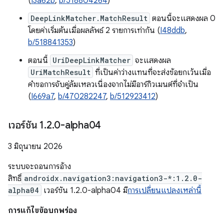
(
I3a62b
,
b/518804264
)
DeepLinkMatcher.MatchResult
ตอนนี้จะแสดงผล 0
โดยค่าเริ่มต้นเมื่อผลลัพธ์ 2 รายการเท่ากัน (
I48ddb
,
b/518841353
)
ตอนนี้
UriDeepLinkMatcher
จะแสดงผล
UriMatchResult
ที่เป็นค่าว่างแทนที่จะส่งข้อยกเว้นเมื่อ
คำขอการจับคู่ล้มเหลวเนื่องจากไม่มีอาร์กิวเมนต์ที่จำเป็น
(
I669a7
,
b/470282247
,
b/512923412
)
เวอร์ชัน 1
.
2
.
0-alpha04
3 มิถุนายน 2026
ระบบจะถอนการอ้าง
สิทธิ์
androidx.navigation3:navigation3-*:1.2.0-
alpha04
เวอร์ชัน 1.2.0-alpha04 มี
การเปลี่ยนแปลงเหล่านี้
การแก้ไขข้อบกพร่อง