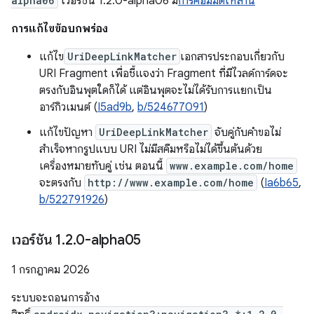
alpha06
เวอร์ชัน 1.2.0-alpha06 มี
การคอมมิตเหล่านี้
การแก้ไขข้อบกพร่อง
แก้ไข
UriDeepLinkMatcher
เอกสารประกอบเกี่ยวกับ
URI Fragment เพื่อชี้แจงว่า Fragment ที่มีไวลด์การ์ดจะ
ตรงกับอินพุตใดก็ได้ แต่อินพุตจะไม่ได้รับการแยกเป็น
อาร์กิวเมนต์ (
I5ad9b
,
b/524677091
)
แก้ไขปัญหา
UriDeepLinkMatcher
จับคู่กับคำขอไม่
สำเร็จหากรูปแบบ URI ไม่มีสคีมหรือไม่ได้ขึ้นต้นด้วย
เครื่องหมายทับคู่ เช่น ตอนนี้
www.example.com/home
จะตรงกับ
http://www.example.com/home
(
Ia6b65
,
b/522791926
)
เวอร์ชัน 1
.
2
.
0-alpha05
1 กรกฎาคม 2026
ระบบจะถอนการอ้าง