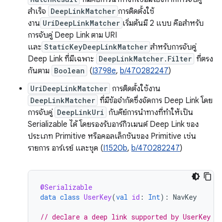
สำเร็จ
DeepLinkMatcher
การติดตั้งใช้
งาน
UriDeepLinkMatcher
เริ่มต้นมี 2 แบบ คือสำหรับ
การจับคู่ Deep Link ตาม URI
และ
StaticKeyDeepLinkMatcher
สำหรับการจับคู่
Deep Link ที่มีเฉพาะ
DeepLinkMatcher.Filter
ที่ตรง
กันตาม
Boolean
(
I3798e
,
b/470282247
)
UriDeepLinkMatcher
การติดตั้งใช้งาน
DeepLinkMatcher
ที่มีข้อจำกัดซึ่งจัดการ Deep Link โดย
การจับคู่
DeepLinkUri
กับคีย์การนำทางที่ทำให้เป็น
Serializable ได้ โดยรองรับอาร์กิวเมนต์ Deep Link ของ
ประเภท Primitive หรือคอลเล็กชันของ Primitive เช่น
รายการ อาร์เรย์ และชุด (
I1520b
,
b/470282247
)
@Serializable
data
class
UserKey
(
val
id
:
Int
):
NavKey
// declare a deep link supported by UserKey