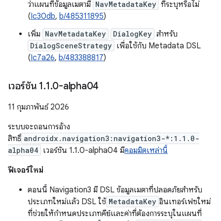
ว่าแผนที่ข้อมูลเมตามี
NavMetadataKey
ที่ระบุหรือไม่
(
Ic30db
,
b/485311895
)
เพิ่ม
NavMetadataKey
DialogKey
สำหรับ
DialogSceneStrategy
เพื่อใช้กับ Metadata DSL
(
Ic7a26
,
b/483388817
)
เวอร์ชัน 1
.
1
.
0-alpha04
11 กุมภาพันธ์ 2026
ระบบจะถอนการอ้าง
สิทธิ์
androidx.navigation3:navigation3-*:1.1.0-
alpha04
เวอร์ชัน 1.1.0-alpha04 มี
คอมมิตเหล่านี้
ฟีเจอร์ใหม่
ตอนนี้ Navigation3 มี DSL ข้อมูลเมตาที่ปลอดภัยสำหรับ
ประเภทใหม่แล้ว DSL ใช้
MetadataKey
อินเทอร์เฟซใหม่
ที่ช่วยให้กำหนดประเภทคีย์และค่าที่ต้องการระบุในแผนที่