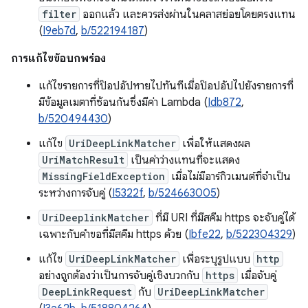
filter
ออกแล้ว และควรส่งผ่านในคลาสย่อยโดยตรงแทน
(
I9eb7d
,
b/522194187
)
การแก้ไขข้อบกพร่อง
แก้ไขรายการที่ป๊อปอัปหายไปทันทีเมื่อป๊อปอัปไปยังรายการที่
มีข้อมูลเมตาที่ซ้อนกันซึ่งมีค่า Lambda (
Idb872
,
b/520494430
)
แก้ไข
UriDeepLinkMatcher
เพื่อให้แสดงผล
UriMatchResult
เป็นค่าว่างแทนที่จะแสดง
MissingFieldException
เมื่อไม่มีอาร์กิวเมนต์ที่จำเป็น
ระหว่างการจับคู่ (
I5322f
,
b/524663005
)
UriDeeplinkMatcher
ที่มี URI ที่มีสคีม https จะจับคู่ได้
เฉพาะกับคำขอที่มีสคีม https ด้วย (
Ibfe22
,
b/522304329
)
แก้ไข
UriDeepLinkMatcher
เพื่อระบุรูปแบบ
http
อย่างถูกต้องว่าเป็นการจับคู่เชิงบวกกับ
https
เมื่อจับคู่
DeepLinkRequest
กับ
UriDeepLinkMatcher