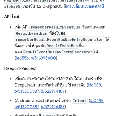
สิทธิ์
androidx.navigation3:navigation3-*:1.2.0-
alpha05
เวอร์ชัน 1.2.0-alpha05 มี
การเปลี่ยนแปลงเหล่านี้
API ใหม่
เพิ่ม API
rememberResultEventBus
ซึ่งจะแสดงผล
ResultEventBus
ที่ส่งไปยัง
rememberResultEventBusNavEntryDecorator
ได้
ซึ่งจะช่วยให้คุณชัก
ResultEventBus
ขึ้น
นอก
ResultEventBusNavEntryDecorator
ได้
(
Ia655b
,
b/516995400
)
DeepLinkRequest
เพิ่มตัวสร้างที่เข้ากันได้กับ KMP 2 ตัว ได้แก่ ตัวสร้างที่รับ
DeepLinkUri และตัวสร้างที่รับ URI สตริงดิบ (
I3c088
,
b/513200887
,
b/522194187
)
(Android เท่านั้น) เพิ่มตัวสร้างที่รับ
Intent
(
Ia0498
,
b/513200887
,
b/522194187
)