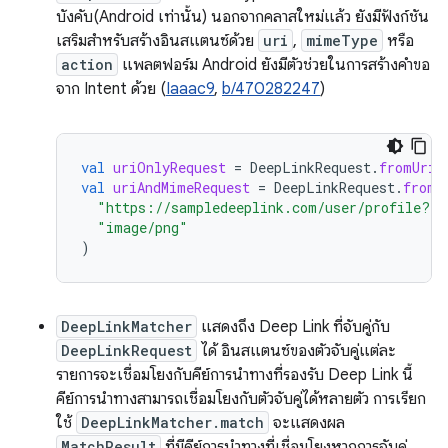
บังคับ(Android เท่านั้น) นอกจากคลาสใหม่แล้ว ยังมีฟังก์ชัน
เสริมสำหรับสร้างอินสแตนซ์ด้วย
uri
,
mimeType
หรือ
action
แพลตฟอร์ม Android ยังมีตัวช่วยในการสร้างคำขอ
จาก Intent ด้วย (
Iaaac9
,
b/470282247
)
val
uriOnlyRequest
=
DeepLinkRequest
.
fromUriS
val
uriAndMimeRequest
=
DeepLinkRequest
.
fromU
"https://sampledeeplink.com/user/profile?id
"image/png"
)
DeepLinkMatcher
แสดงถึง Deep Link ที่จับคู่กับ
DeepLinkRequest
ได้ อินสแตนซ์ของตัวจับคู่แต่ละ
รายการจะเชื่อมโยงกับคีย์การนำทางที่รองรับ Deep Link นี้
คีย์การนำทางสามารถเชื่อมโยงกับตัวจับคู่ได้หลายตัว การเรียก
ใช้
DeepLinkMatcher.match
จะแสดงผล
MatchResult
ที่มีคีย์การนำทางที่เชื่อมโยงหากการจับคู่