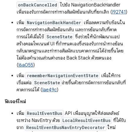
onBackCancelled
ไปยัง NavigationBackHandler
เพื่อรองรับการจัดการท่าทางสัมผัสย้อนกลับที่ยกเลิก (
I92741
)
เพิ่ม
NavigationBackHandler
เพื่อลดความซับซ้อนใน
การจัดการท่าทางสัมผัสย้อนกลับ และการย้อนกลับที่คาด
การณ์ได้เมื่อใช้
SceneState
ซึ่งช่วยให้นักพัฒนาแอป
สร้างคอมโพเนนต์ UI ที่กำหนดเองซึ่งรองรับการนำทางย้อน
กลับมาตรฐานและท่าทางสัมผัสแบบคาดการณ์ได้ง่ายขึ้นโดย
ไม่ต้องคำนวณส่วนต่างของ Back Stack ด้วยตนเอง
(
I6a055
)
เพิ่ม
rememberNavigationEventState
เพื่อให้การ
เชื่อมต่อ
SceneState
ง่ายขึ้นด้วยการจัดการการย้อนกลับที่
คาดการณ์ได้ (
Iae49c
)
ฟีเจอร์ใหม่
เพิ่ม
ResultEventBus
API เพื่ออนุญาตให้ส่งผลลัพธ์
ระหว่าง NavEntry ด้วย
LocalResultEventBus
ที่ได้รับ
จาก
ResultEventBusNavEntryDecorator
ใหม่