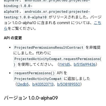
alpha10
、
androidx.xr.projected:projected-
binding:1.0.0-
alpha10
、
androidx.xr.projected:projected-
testing:1.0.0-alpha10
がリリースされました。バージ
ョン 1.0.0-alpha10 に含まれる commit については、
こち
ら
をご覧ください。
API の変更
ProjectedPermissionsResultContract
を非推奨
にしました。代わりに
ProjectedActivityCompat.requestPermissions(
)
を使用してください。（
I141d5
、
b/515699436
）
requestPermissions()
API を
ProjectedActivityCompat
に追加しました
（
I2edb5
、
b/433523713
、
b/508189550
）
バージョン 1
.
0
.
0-alpha09