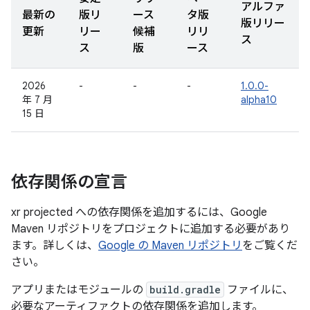
アルファ
最新の
版リ
ース
タ版
版リリー
更新
リー
候補
リリ
ス
ス
版
ース
2026
-
-
-
1.0.0-
年 7 月
alpha10
15 日
依存関係の宣言
xr projected への依存関係を追加するには、Google
Maven リポジトリをプロジェクトに追加する必要があり
ます。詳しくは、
Google の Maven リポジトリ
をご覧くだ
さい。
アプリまたはモジュールの
build.gradle
ファイルに、
必要なアーティファクトの依存関係を追加します。