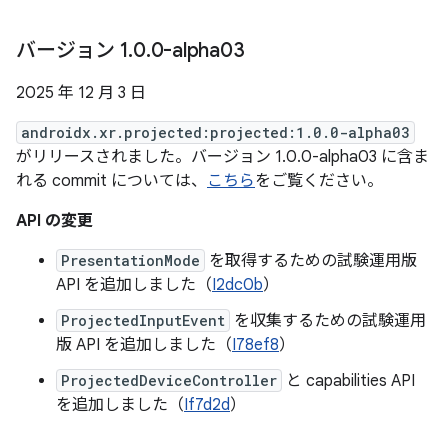
バージョン 1
.
0
.
0-alpha03
2025 年 12 月 3 日
androidx.xr.projected:projected:1.0.0-alpha03
がリリースされました。バージョン 1.0.0-alpha03 に含ま
れる commit については、
こちら
をご覧ください。
API の変更
PresentationMode
を取得するための試験運用版
API を追加しました（
I2dc0b
）
ProjectedInputEvent
を収集するための試験運用
版 API を追加しました（
I78ef8
）
ProjectedDeviceController
と capabilities API
を追加しました（
If7d2d
）