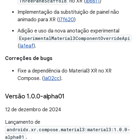
ThreePaneScaffold
no XR (
Ib66f1
)
Implementação da substituição de painel não
animado para XR (
I7f620
)
Adição e uso da nova anotação experimental
ExperimentalMaterial3ComponentOverrideApi
(
Ia1eaf
).
Correções de bugs
Fixe a dependência do Material3 XR no XR
Compose. (
Ia02cc
).
Versão 1
.
0
.
0-alpha01
12 de dezembro de 2024
Lançamento de
androidx.xr.compose.material3:material3:1.0.0-
alpha01
.