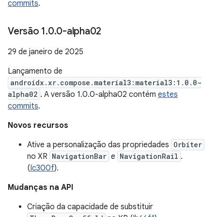
commits
.
Versão 1
.
0
.
0-alpha02
29 de janeiro de 2025
Lançamento de
androidx.xr.compose.material3:material3:1.0.0-
alpha02
. A versão 1.0.0-alpha02 contém
estes
commits
.
Novos recursos
Ative a personalização das propriedades
Orbiter
no XR
NavigationBar
e
NavigationRail
.
(
Ic300f
).
Mudanças na API
Criação da capacidade de substituir