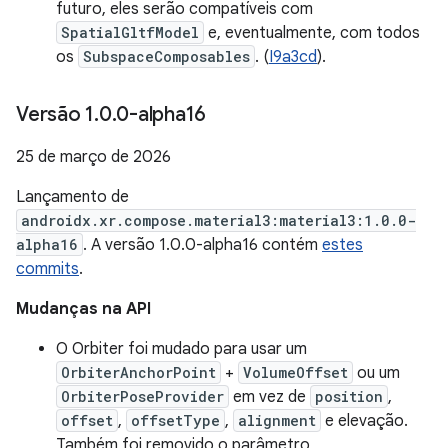
futuro, eles serão compatíveis com
SpatialGltfModel
e, eventualmente, com todos
os
SubspaceComposables
. (
I9a3cd
).
Versão 1
.
0
.
0-alpha16
25 de março de 2026
Lançamento de
androidx.xr.compose.material3:material3:1.0.0-
alpha16
. A versão 1.0.0-alpha16 contém
estes
commits
.
Mudanças na API
O Orbiter foi mudado para usar um
OrbiterAnchorPoint
+
VolumeOffset
ou um
OrbiterPoseProvider
em vez de
position
,
offset
,
offsetType
,
alignment
e elevação.
Também foi removido o parâmetro