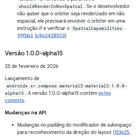
shouldRenderInNonSpatial
. Se o desenvolvedor
não quiser que o orbiter seja renderizado em não
espacial, ele precisará envolver o orbiter em uma
instrução if e verificar o
SpatialCapabilities
.
(
I9fbb3
,
b/462428503
)
Versão 1
.
0
.
0-alpha15
25 de fevereiro de 2026
Lançamento de
androidx.xr.compose.material3:material3:1.0.0-
alpha15
. A versão 1.0.0-alpha15 contém
estes
commits
.
Mudanças na API
Mudanças no padding do modificador de subespaço
para reconhecimento da direção do layout (
I53e25
,