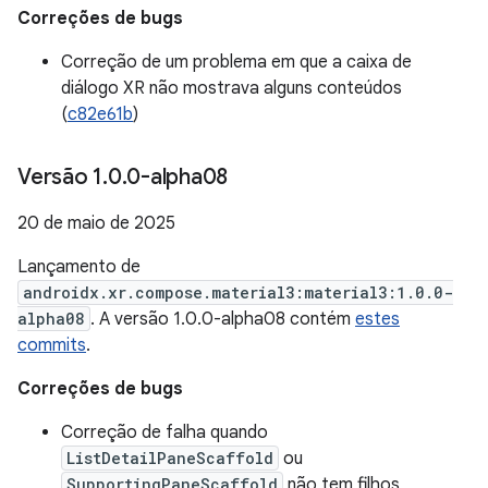
Correções de bugs
Correção de um problema em que a caixa de
diálogo XR não mostrava alguns conteúdos
(
c82e61b
)
Versão 1
.
0
.
0-alpha08
20 de maio de 2025
Lançamento de
androidx.xr.compose.material3:material3:1.0.0-
alpha08
. A versão 1.0.0-alpha08 contém
estes
commits
.
Correções de bugs
Correção de falha quando
ListDetailPaneScaffold
ou
SupportingPaneScaffold
não tem filhos