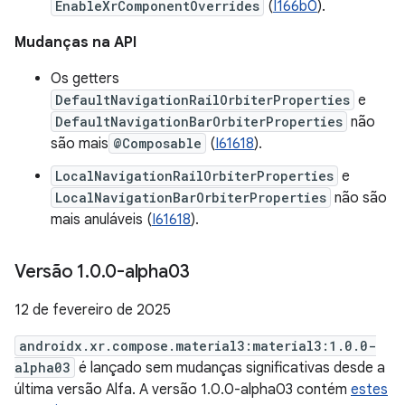
EnableXrComponentOverrides
(
I166b0
).
Mudanças na API
Os getters
DefaultNavigationRailOrbiterProperties
e
DefaultNavigationBarOrbiterProperties
não
são mais
@Composable
(
I61618
).
LocalNavigationRailOrbiterProperties
e
LocalNavigationBarOrbiterProperties
não são
mais anuláveis (
I61618
).
Versão 1
.
0
.
0-alpha03
12 de fevereiro de 2025
androidx.xr.compose.material3:material3:1.0.0-
alpha03
é lançado sem mudanças significativas desde a
última versão Alfa. A versão 1.0.0-alpha03 contém
estes