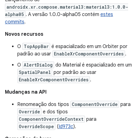
androidx.xr.compose.material3:material3:1.0.0-
alpha05
. A versão 1.0.0-alpha05 contém
estes
commits
.
Novos recursos
O
TopAppBar
é espacializado em um Orbiter por
padrão ao usar
EnableXrComponentOverrides
.
O
AlertDialog
do Material é espacializado em um
SpatialPanel
por padrão ao usar
EnableXrComponentOverrides
.
Mudanças na API
Renomeação dos tipos
ComponentOverride
para
Override
e dos tipos
ComponentOverrideContext
para
OverrideScope
(
Id973c
).