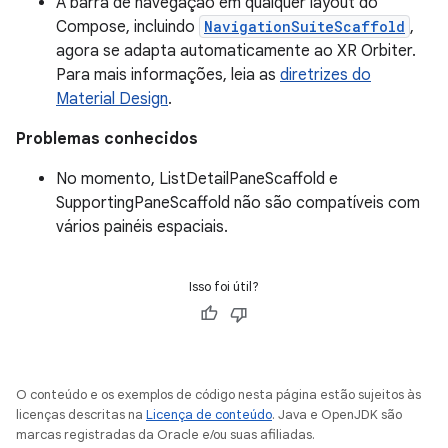
A barra de navegação em qualquer layout do
Compose, incluindo
NavigationSuiteScaffold
,
agora se adapta automaticamente ao XR Orbiter.
Para mais informações, leia as
diretrizes do
Material Design
.
Problemas conhecidos
No momento, ListDetailPaneScaffold e
SupportingPaneScaffold não são compatíveis com
vários painéis espaciais.
Isso foi útil?
O conteúdo e os exemplos de código nesta página estão sujeitos às
licenças descritas na
Licença de conteúdo
. Java e OpenJDK são
marcas registradas da Oracle e/ou suas afiliadas.