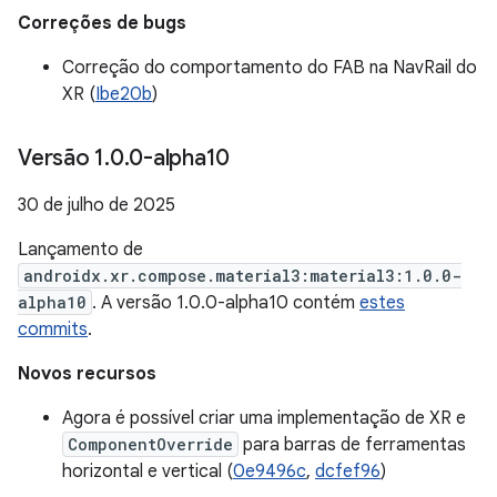
Correções de bugs
Correção do comportamento do FAB na NavRail do
XR (
Ibe20b
)
Versão 1
.
0
.
0-alpha10
30 de julho de 2025
Lançamento de
androidx.xr.compose.material3:material3:1.0.0-
alpha10
. A versão 1.0.0-alpha10 contém
estes
commits
.
Novos recursos
Agora é possível criar uma implementação de XR e
ComponentOverride
para barras de ferramentas
horizontal e vertical (
0e9496c
,
dcfef96
)