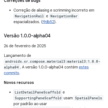
Correções de bugs
Correção de aliasing e scrimming incorreto em
NavigationRail
e
NavigationBar
espacializados. (
I9db52
).
Versão 1
.
0
.
0-alpha04
26 de fevereiro de 2025
Lançamento de
androidx.xr.compose.material3:material3:1.0.0-
alpha04
. A versão 1.0.0-alpha04 contém
estes
commits
.
Novos recursos
ListDetailPaneScaffold
e
SupportingPaneScaffold
usam
SpatialPanels
por padrão ao usar