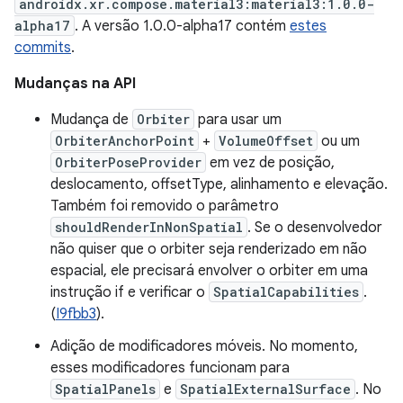
androidx.xr.compose.material3:material3:1.0.0-
alpha17
. A versão 1.0.0-alpha17 contém
estes
commits
.
Mudanças na API
Mudança de
Orbiter
para usar um
OrbiterAnchorPoint
+
VolumeOffset
ou um
OrbiterPoseProvider
em vez de posição,
deslocamento, offsetType, alinhamento e elevação.
Também foi removido o parâmetro
shouldRenderInNonSpatial
. Se o desenvolvedor
não quiser que o orbiter seja renderizado em não
espacial, ele precisará envolver o orbiter em uma
instrução if e verificar o
SpatialCapabilities
.
(
I9fbb3
).
Adição de modificadores móveis. No momento,
esses modificadores funcionam para
SpatialPanels
e
SpatialExternalSurface
. No