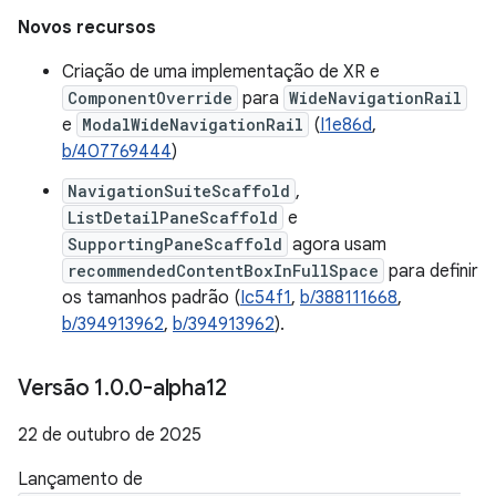
Novos recursos
Criação de uma implementação de XR e
ComponentOverride
para
WideNavigationRail
e
ModalWideNavigationRail
(
I1e86d
,
b/407769444
)
NavigationSuiteScaffold
,
ListDetailPaneScaffold
e
SupportingPaneScaffold
agora usam
recommendedContentBoxInFullSpace
para definir
os tamanhos padrão (
Ic54f1
,
b/388111668
,
b/394913962
,
b/394913962
).
Versão 1
.
0
.
0-alpha12
22 de outubro de 2025
Lançamento de