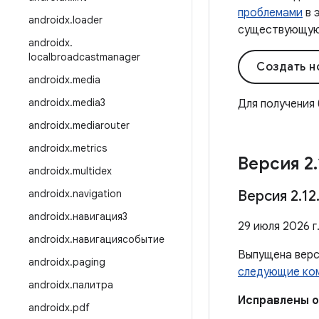
проблемами
в 
androidx
.
loader
существующую 
androidx
.
localbroadcastmanager
Создать н
androidx
.
media
androidx
.
media3
Для получения
androidx
.
mediarouter
androidx
.
metrics
Версия 2
.
androidx
.
multidex
androidx
.
navigation
Версия 2
.
12
androidx
.
навигация3
29 июля 2026 г
androidx
.
навигациясобытие
Выпущена вер
androidx
.
paging
следующие ко
androidx
.
палитра
Исправлены 
androidx
.
pdf