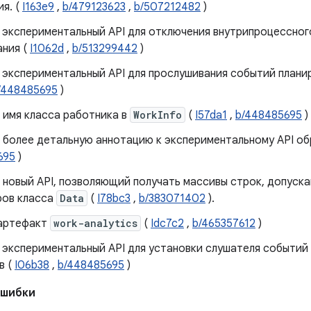
я. (
I163e9
,
b/479123623
,
b/507212482
)
 экспериментальный API для отключения внутрипроцессно
ания (
I1062d
,
b/513299442
)
 экспериментальный API для прослушивания событий план
/448485695
)
 имя класса работника в
WorkInfo
(
I57da1
,
b/448485695
)
 более детальную аннотацию к экспериментальному API о
695
)
 новый API, позволяющий получать массивы строк, допуска
ров класса
Data
(
I78bc3
,
b/383071402
).
артефакт
work-analytics
(
Idc7c2
,
b/465357612
)
 экспериментальный API для установки слушателя событий
в (
I06b38
,
b/448485695
)
ошибки