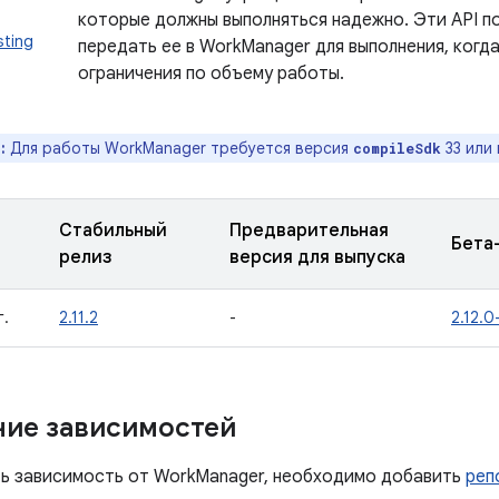
которые должны выполняться надежно. Эти API п
sting
передать ее в WorkManager для выполнения, когд
ограничения по объему работы.
:
Для работы WorkManager требуется версия
33 или
compileSdk
Стабильный
Предварительная
Бета
релиз
версия для выпуска
г.
2.11.2
-
2.12.0
ие зависимостей
ь зависимость от WorkManager, необходимо добавить
реп