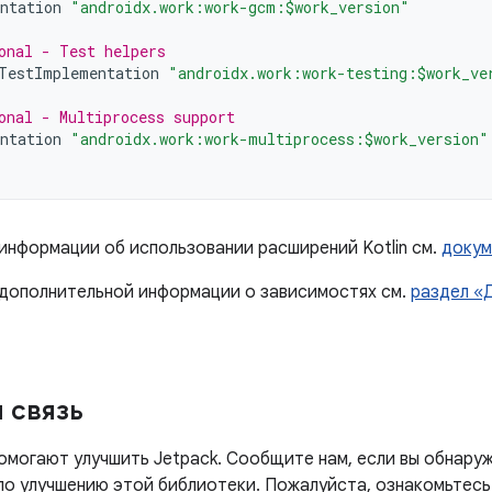
ntation
"androidx.work:work-gcm:$work_version"
onal - Test helpers
TestImplementation
"androidx.work:work-testing:$work_ve
onal - Multiprocess support
ntation
"androidx.work:work-multiprocess:$work_version"
 информации об использовании расширений Kotlin см.
докум
 дополнительной информации о зависимостях см.
раздел «
 связь
омогают улучшить Jetpack. Сообщите нам, если вы обнаруж
 по улучшению этой библиотеки. Пожалуйста, ознакомьтесь