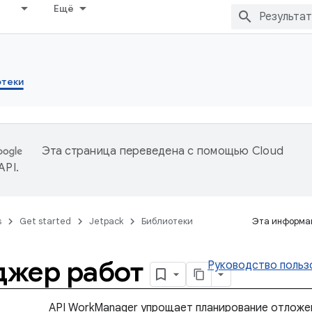
Ещё
отеки
Эта страница переведена с помощью
Cloud
 API
.
s
Get started
Jetpack
Библиотеки
Эта информац
джер работ
Руководство польз
API WorkManager упрощает планирование отложен