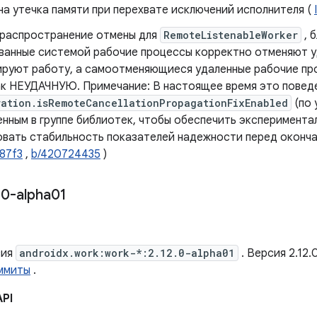
а ​​утечка памяти при перехвате исключений исполнителя (
 распространение отмены для
RemoteListenableWorker
, 
ванные системой рабочие процессы корректно отменяют у
ируют работу, а самоотменяющиеся удаленные рабочие п
ак НЕУДАЧНУЮ. Примечание: В настоящее время это повед
ration.isRemoteCancellationPropagationFixEnabled
(по 
нным в группе библиотек, чтобы обеспечить эксперимента
овать стабильность показателей надежности перед оконч
387f3
,
b/420724435
)
.
0-alpha01
сия
androidx.work:work-*:2.12.0-alpha01
. Версия 2.12
ммиты
.
API