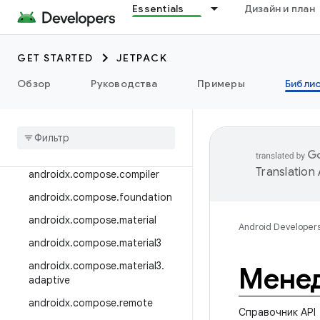
Essentials
Дизайн и план
androidx.camera.viewfinder
androidx.car
GET STARTED
JETPACK
androidx.car.app
androidx.cardview
Обзор
Руководства
Примеры
Библи
androidx
.
коллекция
androidx
.
compose
androidx
.
compose
.
animation
Translation
androidx
.
compose
.
compiler
androidx
.
compose
.
foundation
androidx
.
compose
.
material
Android Developer
androidx
.
compose
.
material3
androidx
.
compose
.
material3
.
Мене
adaptive
androidx
.
compose
.
remote
Справочник API