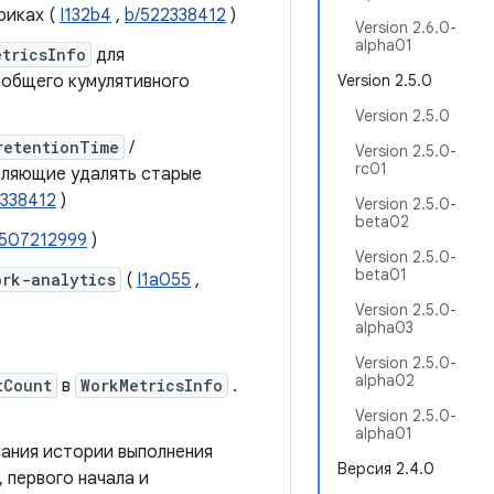
риках (
I132b4
,
b/522338412
)
Version 2.6.0-
alpha01
etricsInfo
для
 общего кумулятивного
Version 2.5.0
Version 2.5.0
retentionTime
/
Version 2.5.0-
rc01
оляющие удалять старые
2338412
)
Version 2.5.0-
beta02
/507212999
)
Version 2.5.0-
beta01
ork-analytics
(
I1a055
,
Version 2.5.0-
alpha03
Version 2.5.0-
alpha02
tCount
в
WorkMetricsInfo
.
Version 2.5.0-
alpha01
вания истории выполнения
Версия 2.4.0
 первого начала и