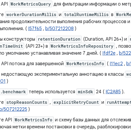
 API
WorkMetricsQuery
для фильтрации информации о мет
те
workerDurationMillis
и
totalRuntimeMillis
в
WorkM
ания продолжительности выполнения рабочих процессов и
ыполнения. (
I57f65
,
b/507212208
)
ы конструкторы
retentionDuration
(Duration, API 26+) и
onTimeUnit
(API 23+) в
WorkMetricsInfoRepository
, позв
по умолчанию устанавливая значение 7 дней. (
Ifdf2e
,
b/52
 API потока для завершенной
WorkMetricsInfo
(
I11ec2
,
b
 недостающую экспериментальную аннотацию в классы
w
001
)
x.benchmark
теперь используется
minSdk
24 (
IC2A85
).
те
stopReasonCounts
,
explicitRetryCount
и
runAttemp
b/507212225
)
те API
WorkMetricsInfo
и схему базы данных для отслежи
лючая метки времени постановки в очередь, разблокировки,