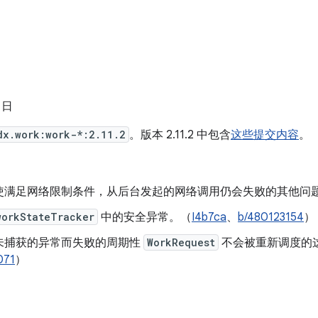
5 日
dx.work:work-*:2.11.2
。版本 2.11.2 中包含
这些提交内容
。
使满足网络限制条件，从后台发起的网络调用仍会失败的其他问
workStateTracker
中的安全异常。（
I4b7ca
、
b/480123154
）
未捕获的异常而失败的周期性
WorkRequest
不会被重新调度的
071
）