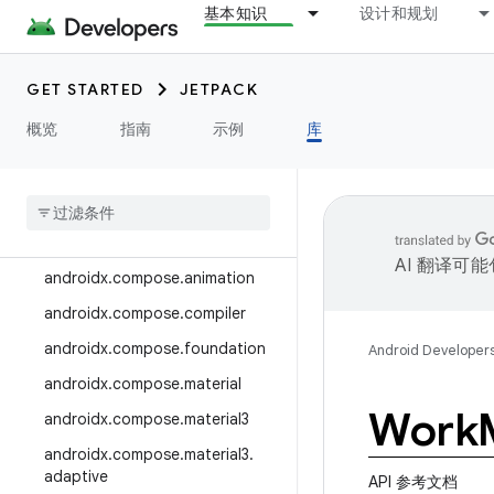
基本知识
设计和规划
androidx.camera.media3
androidx.camera.viewfinder
GET STARTED
JETPACK
androidx.car
概览
指南
示例
库
androidx.car.app
androidx
.
cardview
androidx
.
collection
androidx
.
compose
AI 翻译可
androidx
.
compose
.
animation
androidx
.
compose
.
compiler
androidx
.
compose
.
foundation
Android Developer
androidx
.
compose
.
material
Work
androidx
.
compose
.
material3
androidx
.
compose
.
material3
.
adaptive
API 参考文档