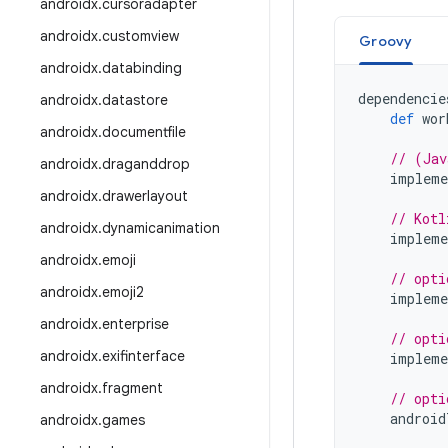
androidx
.
cursoradapter
androidx
.
customview
Groovy
androidx
.
databinding
dependencie
androidx
.
datastore
def
wor
androidx
.
documentfile
// (Jav
androidx
.
draganddrop
impleme
androidx
.
drawerlayout
// Kotl
androidx
.
dynamicanimation
impleme
androidx
.
emoji
// opti
androidx
.
emoji2
impleme
androidx
.
enterprise
// opti
androidx
.
exifinterface
impleme
androidx
.
fragment
// opti
android
androidx
.
games