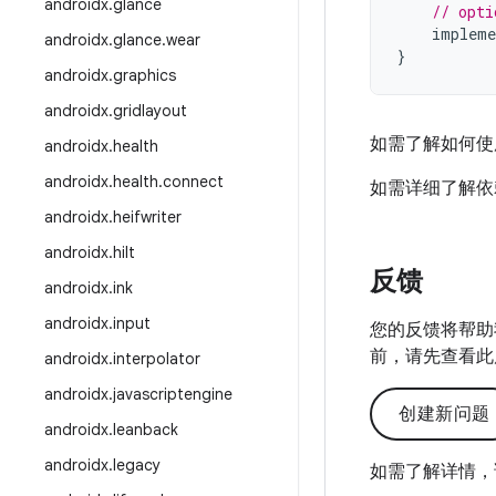
androidx
.
glance
// opti
impleme
androidx
.
glance
.
wear
}
androidx
.
graphics
androidx
.
gridlayout
如需了解如何使用 
androidx
.
health
androidx
.
health
.
connect
如需详细了解依
androidx
.
heifwriter
androidx
.
hilt
反馈
androidx
.
ink
androidx
.
input
您的反馈将帮助
前，请先查看此
androidx
.
interpolator
androidx
.
javascriptengine
创建新问题
androidx
.
leanback
androidx
.
legacy
如需了解详情，