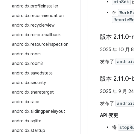
minSdk
已
androidx
.
profileinstaller
在
WorkM
androidx
.
recommendation
RemoteW
androidx
.
recyclerview
androidx
.
remotecallback
版本 2
.
11
.
0-
androidx
.
resourceinspection
2025 年 10 月 
androidx
.
room
发布了
androi
androidx
.
room3
androidx
.
savedstate
版本 2
.
11
.
0-
androidx
.
security
2025 年 9 月 2
androidx
.
sharetarget
androidx
.
slice
发布了
androi
androidx
.
slidingpanelayout
API 变更
androidx
.
sqlite
将
stopR
androidx
.
startup