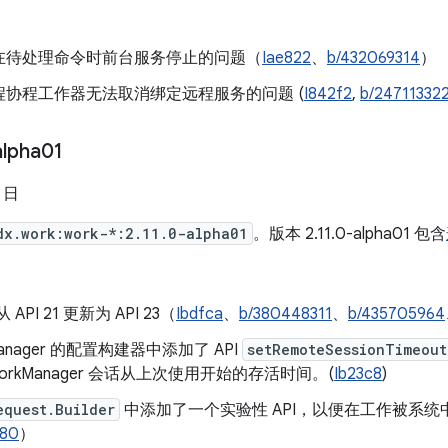
在待处理命令时前台服务停止的问题（
Iae822
、
b/432069314
）
程协程工作器无法取消绑定远程服务的问题 (
I842f2
,
b/24711332
alpha01
7 日
dx.work:work-*:2.11.0-alpha01
。版本 2.11.0-alpha01 包含
从 API 21 更新为 API 23（
Ibdfca
、
b/380448311
、
b/435705964
Manager 的配置构建器中添加了 API
setRemoteSessionTimeout
WorkManager 会话从上次使用开始的存活时间。(
Ib23c8
)
equest.Builder
中添加了一个实验性 API，以便在工作被系
480
）