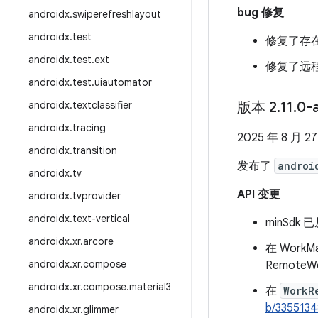
bug 修复
androidx
.
swiperefreshlayout
androidx
.
test
修复了存
androidx
.
test
.
ext
修复了远
androidx
.
test
.
uiautomator
androidx
.
textclassifier
版本 2
.
11
.
0-
androidx
.
tracing
2025 年 8 月 2
androidx
.
transition
发布了
androi
androidx
.
tv
API 变更
androidx
.
tvprovider
androidx
.
text-vertical
minSdk 已
androidx
.
xr
.
arcore
在 Work
androidx
.
xr
.
compose
Remote
androidx
.
xr
.
compose
.
material3
在
WorkR
b/335513
androidx
.
xr
.
glimmer