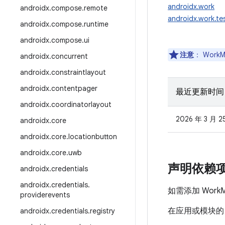
androidx.work
androidx
.
compose
.
remote
androidx.work.te
androidx
.
compose
.
runtime
androidx
.
compose
.
ui
注意
：
WorkM
androidx
.
concurrent
androidx
.
constraintlayout
androidx
.
contentpager
最近更新时间
androidx
.
coordinatorlayout
2026 年 3 月 2
androidx
.
core
androidx
.
core
.
locationbutton
androidx
.
core
.
uwb
声明依赖
androidx
.
credentials
androidx
.
credentials
.
如需添加 Work
providerevents
在应用或模块
androidx
.
credentials
.
registry