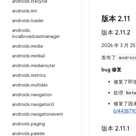
androidx
.
lifecycle
androidx
.
lint
版本 2
.
11
androidx
.
loader
androidx
.
版本 2
.
11
.
2
localbroadcastmanager
2026 年 3 月 2
androidx
.
media
androidx
.
media3
发布了
androi
androidx
.
mediarouter
bug 修复
androidx
.
metrics
修复了即
androidx
.
multidex
处理
Net
androidx
.
navigation
修复了因
androidx
.
navigation3
b/443879
androidx
.
navigationevent
androidx
.
paging
版本 2
.
11
.
1
androidx
.
palette