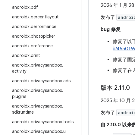
2026 年 1 月 28
androidx
.
pdf
androidx
.
percentlayout
发布了
androi
androidx
.
performance
bug 修复
androidx
.
photopicker
修复了以下
androidx
.
preference
b/465016
androidx
.
print
修复了固
androidx
.
privacysandbox
.
修复了在 
activity
androidx
.
privacysandbox
.
ads
版本 2
.
11
.
0
androidx
.
privacysandbox
.
plugins
2025 年 10 月 
androidx
.
privacysandbox
.
sdkruntime
发布了
androi
androidx
.
privacysandbox
.
tools
自 2.10.0 
androidx
.
privacysandbox
.
ui