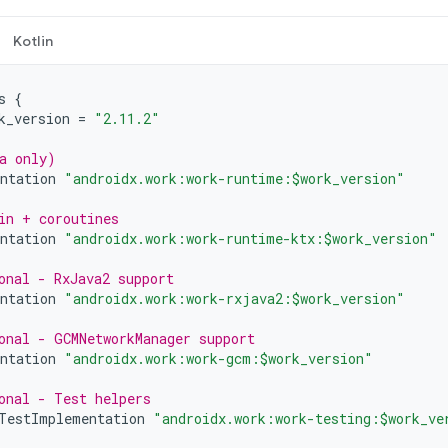
Kotlin
s
{
k_version
=
"2.11.2"
a only)
ntation
"androidx.work:work-runtime:$work_version"
in + coroutines
ntation
"androidx.work:work-runtime-ktx:$work_version"
onal - RxJava2 support
ntation
"androidx.work:work-rxjava2:$work_version"
onal - GCMNetworkManager support
ntation
"androidx.work:work-gcm:$work_version"
onal - Test helpers
TestImplementation
"androidx.work:work-testing:$work_ve