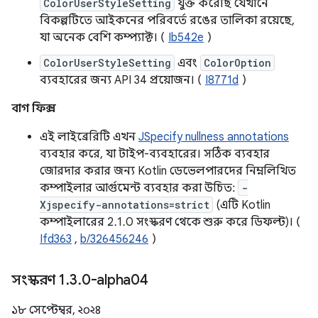
ColorUserStyleSetting
যুক্ত করেছি যেখানে
বিকল্পটিতে আইকনের পরিবর্তে রঙের তালিকা রয়েছে,
যা অনেক বেশি কম্প্যাক্ট। (
Ib542e
)
ColorUserStyleSetting
এবং
ColorOption
ব্যবহারের জন্য API 34 প্রয়োজন। (
I8771d
)
বাগ ফিক্স
এই লাইব্রেরিটি এখন
JSpecify nullness annotations
ব্যবহার করে, যা টাইপ-ব্যবহারের। সঠিক ব্যবহার
জোরদার করার জন্য Kotlin ডেভেলপারদের নিম্নলিখিত
কম্পাইলার আর্গুমেন্ট ব্যবহার করা উচিত:
-
Xjspecify-annotations=strict
(এটি Kotlin
কম্পাইলারের 2.1.0 সংস্করণ থেকে শুরু করে ডিফল্ট)। (
Ifd363
,
b/326456246
)
সংস্করণ 1
.
3
.
0-alpha04
১৮ সেপ্টেম্বর, ২০২৪