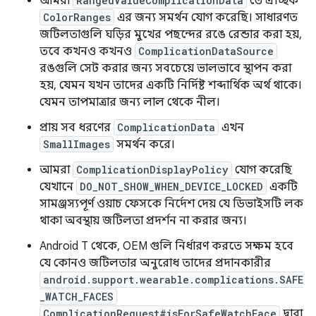
আমরা
RangedValueComplicationData
তে ঐচ্ছিক
ColorRanges
এর জন্য সমর্থন যোগ করেছি। সাধারণত
জটিলতাগুলি ঘড়ির মুখের পছন্দের রঙে রেন্ডার করা হয়,
তবে কখনও কখনও
ComplicationDataSource
রঙগুলি সেট করার জন্য সবচেয়ে ভালভাবে স্থাপন করা
হয়, যেমন যখন তাদের একটি নির্দিষ্ট শব্দার্থিক অর্থ থাকে।
যেমন তাপমাত্রার জন্য লাল থেকে নীল।
প্রায় সব ধরণের
ComplicationData
এখন
SmallImages
সমর্থন করে।
আমরা
ComplicationDisplayPolicy
যোগ করেছি
যেখানে
DO_NOT_SHOW_WHEN_DEVICE_LOCKED
একটি
সামঞ্জস্যপূর্ণ ওয়াচ ফেসকে নির্দেশ দেয় যে ডিভাইসটি লক
থাকা অবস্থায় জটিলতা প্রদর্শন না করার জন্য।
Android T থেকে, OEM গুলি নির্ধারণ করতে সক্ষম হবে
যে কোনও জটিলতার অনুরোধ তাদের প্রদানকারীর
android.support.wearable.complications.SAFE
_WATCH_FACES
ComplicationRequest#isForSafeWatchFace
দ্বারা