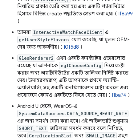
নির্ধারিত প্রকার তৈরি করা হয় এবং একটি প্যারামিটার
হিসাবে বিভিন্ন create পদ্ধতিতে প্রেরণ করা হয়। (
If8a99
)
আমরা
InteractiveWatchFaceClient
এ
getUserStyleFlavors
যোগ করেছি, যা মূলত OEM-
দের জন্য আকর্ষণীয়। (
I0f5d8
)
GlesRenderer2
এখন একটি কনস্ট্রাক্টর ওভারলোড
রয়েছে যা আপনাকে
eglChooseConfig
দিয়ে চেষ্টা
করার জন্য অ্যাট্রিবিউটের একটি তালিকা নির্দিষ্ট করতে
দেয়। উদাহরণস্বরূপ, এটি আপনাকে প্রথমে অ্যান্টি-
অ্যালিয়াসিং সহ একটি কনফিগারেশন চেষ্টা করতে এবং
প্রয়োজনে কোনও একটিতে ফিরে যেতে দেয়। (
I1ba74
)
Android U থেকে, WearOS-এ
SystemDataSources.DATA_SOURCE_HEART_RATE
এর জন্য সমর্থন যোগ করা হবে। এই জটিলতাটি শুধুমাত্র
SHORT_TEXT
জটিলতা সমর্থন করবে বলে নিশ্চিত,
তবে
ComplicationSlot
জন্য
SMALL_IMAGE
গ্রহণ