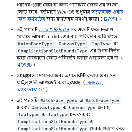
ধরণের ওয়াচ ফেস যা অন্য প্যাকেজ থেকে এর সংজ্ঞা
লোড করে। বর্তমানে WearOS শুধুমাত্র
অ্যান্ড্রয়েড ওয়াচ
ফেস ফর্ম্যাটের
জন্য রানটাইম সমর্থন করে। (
I2799f
)
এই প্যাচটি
aosp/2636578
এর একটি ফলো-আপ
যেখানে আমরা int defs এর নাম পরিবর্তন করি যাতে
WatchFaceType
,
CanvasType
,
TapType
বা
ComplicationsSlotBoundsType
এর উপর নির্ভর
করে যেকোনো কোড পরিবর্তন করার প্রয়োজন হয় না। (
I4098b
)
সামঞ্জস্যতা দমনের জন্য অ্যানোটেট করার জন্য API
ফাইলগুলি আপডেট করা হয়েছে। (
I8e87a
,
b/287516207
)
এই প্যাচটি
WatchFaceTypes
এ
WatchFaceType
ধ্রুবক,
CanvasTypes
এ
CanvasType
ধ্রুবক,
TapTypes
এ
TapType
ধ্রুবক এবং
ComplicationsSlotBoundsType
এ
ComplicationsSlotBoundsType
ধ্রুবক প্রকাশ করে।