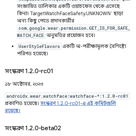
সংজ্ঞায়িত তালিকার একটি ওয়াচফেস থেকে এসেছে
কিনা। TargetWatchFaceSafety.UNKNOWN` ছাড়া
অন্য কিছু পেতে প্রদানকারীর
com.google.wear.permission.GET_IS_FOR_SAFE_
WATCH_FACE
অনুমতির প্রয়োজন হবে।
UserStyleFlavors
একটি অ-পরীক্ষামূলক বৈশিষ্ট্যে
পরিণত হয়েছে।
সংস্করণ 1
.
2
.
0-rc01
১৮ অক্টোবর, ২০২৩
androidx.wear.watchface:watchface-*:1.2.0-rc01
প্রকাশিত হয়েছে।
সংস্করণ 1.2.0-rc01-এ এই কমিটগুলি
রয়েছে।
সংস্করণ 1
.
2
.
0-beta02