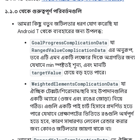
১.১.০ থেকে গুরুত্বপূর্ণ পরিবর্তনগুলি
আমরা কিছু নতুন জটিলতার ধরণ যোগ করেছি যা
Android T থেকে ব্যবহারের জন্য উপলব্ধ:
GoalProgressComplicationData
যা
RangedValueComplicationData
এর অনুরূপ,
তবে এটি এমন একটি লক্ষ্যের দিকে অগ্রগতির জন্য
যেখানে min স্পষ্টতই শূন্য, এবং মানটি
targetValue
চেয়ে বড় হতে পারে।
WeightedElementsComplicationData
যা
ঐচ্ছিক টেক্সট/শিরোনাম/ছবি সহ উপাদানগুলির
একটি অ্যারে (ওজন এবং রঙের জোড়া) নিয়ে
গঠিত। এগুলি একটি পাই চার্ট হিসাবে প্রদর্শিত হতে
পারে যেখানে প্রেক্ষাপটের ভিত্তিতে রঙগুলি অর্থপূর্ণ
হতে হবে, কারণ সাধারণত লেবেল রেন্ডার করার
জন্য কোনও জটিলতার জায়গা থাকে না।