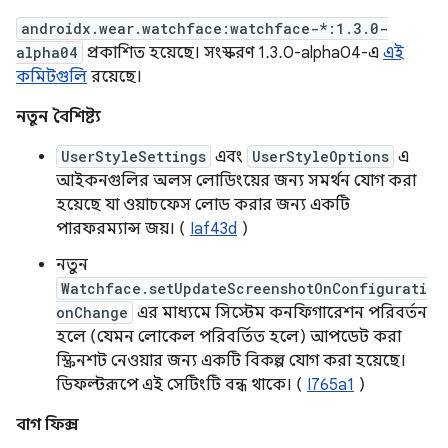
androidx.wear.watchface:watchface-*:1.3.0-
alpha04
প্রকাশিত হয়েছে। সংস্করণ 1.3.0-alpha04-এ
এই
কমিটগুলি
রয়েছে।
নতুন বৈশিষ্ট্য
UserStyleSettings
এবং
UserStyleOptions
এ
আইকনগুলির অলস লোডিংয়ের জন্য সমর্থন যোগ করা
হয়েছে যা ওয়াচফেস লোড করার জন্য একটি
পারফরম্যান্স জয়। (
Iaf43d
)
নতুন
Watchface.setUpdateScreenshotOnConfigurati
onChange
এর মাধ্যমে সিস্টেম কনফিগারেশন পরিবর্তন
হলে (যেমন লোকেল পরিবর্তিত হলে) আপডেট করা
স্ক্রিনশট নেওয়ার জন্য একটি বিকল্প যোগ করা হয়েছে।
ডিফল্টরূপে এই সেটিংটি বন্ধ থাকে। (
I765a1
)
বাগ ফিক্স