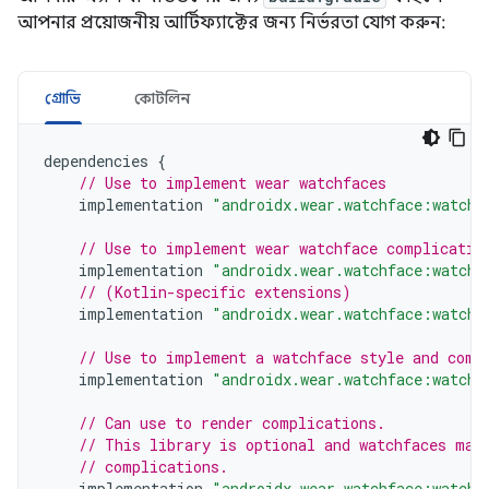
আপনার প্রয়োজনীয় আর্টিফ্যাক্টের জন্য নির্ভরতা যোগ করুন:
গ্রোভি
কোটলিন
dependencies
{
// Use to implement wear watchfaces
implementation
"androidx.wear.watchface:watchf
// Use to implement wear watchface complicatio
implementation
"androidx.wear.watchface:watchf
// (Kotlin-specific extensions)
implementation
"androidx.wear.watchface:watchf
// Use to implement a watchface style and comp
implementation
"androidx.wear.watchface:watchf
// Can use to render complications.
// This library is optional and watchfaces may
// complications.
implementation
"androidx.wear.watchface:watchf