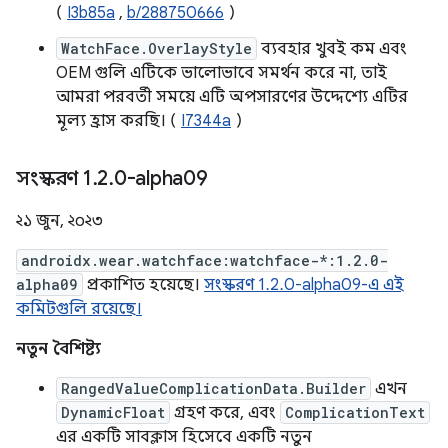
(
I3b85a
,
b/288750666
)
WatchFace.OverlayStyle
ব্যবহার খুবই কম এবং
OEM গুলি এটিকে ভালোভাবে সমর্থন করে না, তাই
আমরা পরবর্তী সময়ে এটি অপসারণের উদ্দেশ্যে এটির
মূল্য হ্রাস করছি। (
I7344a
)
সংস্করণ 1
.
2
.
0-alpha09
২১ জুন, ২০২৩
androidx.wear.watchface:watchface-*:1.2.0-
alpha09
প্রকাশিত হয়েছে।
সংস্করণ 1.2.0-alpha09-এ এই
কমিটগুলি রয়েছে।
নতুন বৈশিষ্ট্য
RangedValueComplicationData.Builder
এখন
DynamicFloat
গ্রহণ করে, এবং
ComplicationText
এর একটি সাবক্লাস হিসেবে একটি নতুন