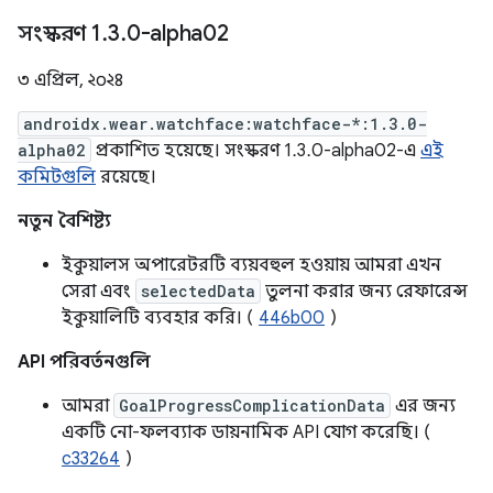
সংস্করণ 1
.
3
.
0-alpha02
৩ এপ্রিল, ২০২৪
androidx.wear.watchface:watchface-*:1.3.0-
alpha02
প্রকাশিত হয়েছে। সংস্করণ 1.3.0-alpha02-এ
এই
কমিটগুলি
রয়েছে।
নতুন বৈশিষ্ট্য
ইকুয়ালস অপারেটরটি ব্যয়বহুল হওয়ায় আমরা এখন
সেরা এবং
selectedData
তুলনা করার জন্য রেফারেন্স
ইকুয়ালিটি ব্যবহার করি। (
446b00
)
API পরিবর্তনগুলি
আমরা
GoalProgressComplicationData
এর জন্য
একটি নো-ফলব্যাক ডায়নামিক API যোগ করেছি। (
c33264
)