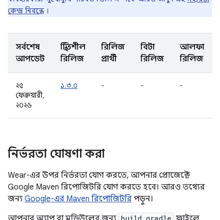
কেন্দ্র নিবন্ধে
।
সর্বশেষ
স্থিতিশীল
রিলিজ
বিটা
আলফা
আপডেট
রিলিজ
প্রার্থী
রিলিজ
রিলিজ
২৫
১.৩.০
-
-
-
ফেব্রুয়ারী,
২০২৬
নির্ভরতা ঘোষণা করা
Wear-এর উপর নির্ভরতা যোগ করতে, আপনার প্রোজেক্টে
Google Maven রিপোজিটরি যোগ করতে হবে। আরও তথ্যের
জন্য
Google-এর Maven রিপোজিটরি
পড়ুন।
আপনার অ্যাপ বা মডিউলের জন্য
build.gradle
ফাইলে