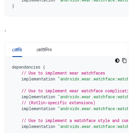
}
,
গ্রোভি
কোটলিন
dependencies
{
// Use to implement wear watchfaces
implementation
"androidx.wear.watchface:watchf
// Use to implement wear watchface complicatio
implementation
"androidx.wear.watchface:watchf
// (Kotlin-specific extensions)
implementation
"androidx.wear.watchface:watchf
// Use to implement a watchface style and comp
implementation
"androidx.wear.watchface:watchf