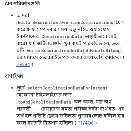
API পরিবর্তনগুলি
আমরা
EditorSession#setOverrideComplications
যোগ
করেছি যা সম্পাদনার সময় অন্তর্নিহিত ওয়াচফেস
ইনস্ট্যান্সের
ComplicationData
অস্থায়ীভাবে সেট
করে। যদি জটিলতাগুলি খুব কমই পরিবর্তিত হয়, তবে
এটি
EditorSession#renderWatchFaceToBitmap
এর মাধ্যমে ওভাররাইড পাস করার চেয়ে বেশি কার্যকর। (
I19384
)
বাগ ফিক্স
পূর্বে
selectComplicationDataForInstant
যেকোনো টাইমলাইনের জন্য
toApiComplicationData
কল করত, যার অর্থ
পরবর্তী === রেফারেন্স সমতা পরীক্ষা সর্বদা ব্যর্থ হত। এর
অর্থ হল প্রতিটি ফ্রেমে জটিলতা পুনরায় লোড হচ্ছিল যার
ফলে ব্যাটারি নিষ্কাশন হচ্ছিল। (
717406
)