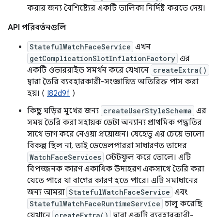
করার জন্য বৈশিষ্ট্যের একটি তালিকা নির্দিষ্ট করতে দেয়।
API পরিবর্তনগুলি
StatefulWatchFaceService
এখন
getComplicationSlotInflationFactory
এর
একটি ওভাররাইড সমর্থন করে যেখানে
createExtra()
দ্বারা তৈরি ব্যবহারকারী-সংজ্ঞায়িত অতিরিক্ত পাস করা
হয়। (
I82d9f
)
কিছু ঘড়ির মুখের জন্য
createUserStyleSchema
এর
সময় তৈরি করা সহায়ক ডেটা অন্যান্য প্রাথমিক পদ্ধতির
সাথে ভাগ করে নেওয়া প্রয়োজন। যেহেতু এর চেয়ে ভালো
বিকল্প ছিল না, তাই ডেভেলপাররা সাধারণত তাদের
WatchFaceServices
স্টেটফুল করে তোলে। এটি
বিপজ্জনক কারণ একাধিক উদাহরণ একসাথে তৈরি করা
যেতে পারে যা বাগের কারণ হতে পারে। এটি সমাধানের
জন্য আমরা
StatefulWatchFaceService
এবং
StatefulWatchFaceRuntimeService
চালু করেছি
যেখানে
createExtra()
দ্বারা একটি ব্যবহারকারী-