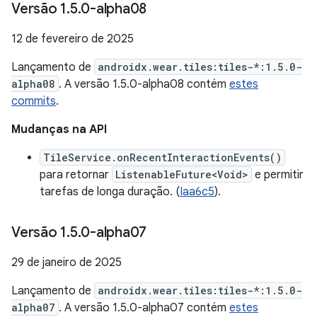
Versão 1
.
5
.
0-alpha08
12 de fevereiro de 2025
Lançamento de
androidx.wear.tiles:tiles-*:1.5.0-
alpha08
. A versão 1.5.0-alpha08 contém
estes
commits
.
Mudanças na API
TileService.onRecentInteractionEvents()
para retornar
ListenableFuture<Void>
e permitir
tarefas de longa duração. (
Iaa6c5
).
Versão 1
.
5
.
0-alpha07
29 de janeiro de 2025
Lançamento de
androidx.wear.tiles:tiles-*:1.5.0-
alpha07
. A versão 1.5.0-alpha07 contém
estes