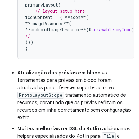
primaryLayout
(
// layout setup here
iconContent
=
{
**
icon
**
(
**
imageResource
**
(
**
androidImageResource
**
(
R
.
drawable
.
myIcon
))
//…
)))
}
Atualização das prévias em bloco
:as
ferramentas para prévias em bloco foram
atualizadas para oferecer suporte ao novo
ProtoLayoutScope
tratamento automático de
recursos, garantindo que as prévias reflitam os
recursos em linha corretamente sem configuração
extra.
Muitas melhorias na DSL do Kotlin
:adicionamos
helpers especializados do Kotlin para
Tile
e