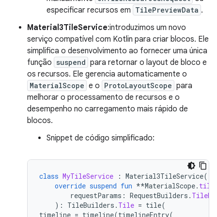
especificar recursos em
TilePreviewData
.
Material3TileService
:introduzimos um novo
serviço compatível com Kotlin para criar blocos. Ele
simplifica o desenvolvimento ao fornecer uma única
função
suspend
para retornar o layout de bloco e
os recursos. Ele gerencia automaticamente o
MaterialScope
e o
ProtoLayoutScope
para
melhorar o processamento de recursos e o
desempenho no carregamento mais rápido de
blocos.
Snippet de código simplificado:
class
MyTileService
:
Material3TileService
()
override
suspend
fun
**
MaterialScope
.
tile
requestParams
:
RequestBuilders
.
TileRe
):
TileBuilders
.
Tile
=
tile
(
timeline
=
timeline
(
timelineEntry
(