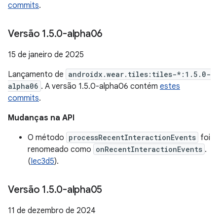
commits
.
Versão 1
.
5
.
0-alpha06
15 de janeiro de 2025
Lançamento de
androidx.wear.tiles:tiles-*:1.5.0-
alpha06
. A versão 1.5.0-alpha06 contém
estes
commits
.
Mudanças na API
O método
processRecentInteractionEvents
foi
renomeado como
onRecentInteractionEvents
.
(
Iec3d5
).
Versão 1
.
5
.
0-alpha05
11 de dezembro de 2024