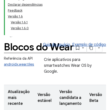
Declarar dependências
Feedback
Versão 1.6
Versão 1.6.1
Versão 1.6.0
Blocos do Wear
Guia do usuário
Exemplo de código
Referência da API
Crie aplicativos para
androidx.wear.tiles
smartwatches Wear OS by
Google.
Atualização
Versão
Versão
Versão
mais
candidata a
estável
Beta
recente
lançamento