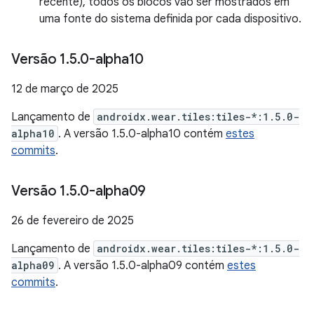
recente), todos os blocos vão ser mostrados em
uma fonte do sistema definida por cada dispositivo.
Versão 1
.
5
.
0-alpha10
12 de março de 2025
Lançamento de
androidx.wear.tiles:tiles-*:1.5.0-
alpha10
. A versão 1.5.0-alpha10 contém
estes
commits
.
Versão 1
.
5
.
0-alpha09
26 de fevereiro de 2025
Lançamento de
androidx.wear.tiles:tiles-*:1.5.0-
alpha09
. A versão 1.5.0-alpha09 contém
estes
commits
.