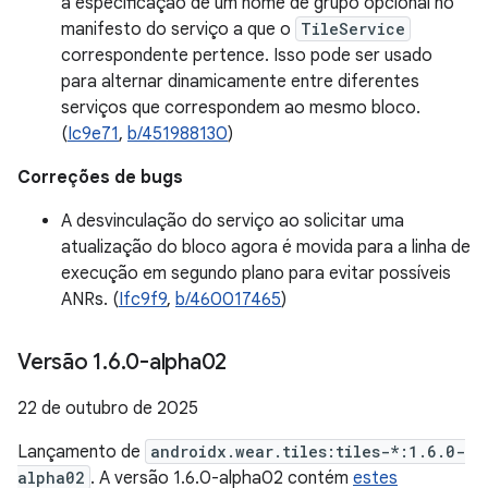
a especificação de um nome de grupo opcional no
manifesto do serviço a que o
TileService
correspondente pertence. Isso pode ser usado
para alternar dinamicamente entre diferentes
serviços que correspondem ao mesmo bloco.
(
Ic9e71
,
b/451988130
)
Correções de bugs
A desvinculação do serviço ao solicitar uma
atualização do bloco agora é movida para a linha de
execução em segundo plano para evitar possíveis
ANRs. (
Ifc9f9
,
b/460017465
)
Versão 1
.
6
.
0-alpha02
22 de outubro de 2025
Lançamento de
androidx.wear.tiles:tiles-*:1.6.0-
alpha02
. A versão 1.6.0-alpha02 contém
estes