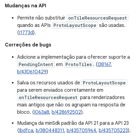
Mudanças na API
Permite não substituir
onTileResourcesRequest
quando as APIs
ProtoLayoutScope
são usadas.
(
I1773d
).
Correções de bugs
Adicione a implementação para oferecer suporte a
PendingIntent
em
ProtoTiles
. (
I38167
,
b/430610429
)
Salva os recursos usados de
ProtoLayoutScope
para serem enviados corretamente em
onTileResourcesRequest
para renderizadores
mais antigos que não os agrupam na resposta de
bloco. (
I063a8
,
b/428692502
).
Mudança da minSdk padrão da API 21 para a API 23
(
Ibdfca
,
b/380448311
,
b/435705964
,
b/435705223
).