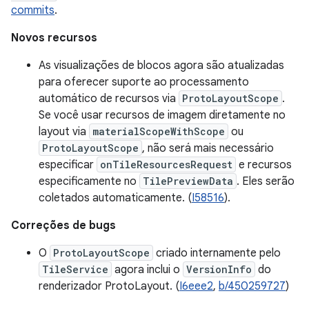
commits
.
Novos recursos
As visualizações de blocos agora são atualizadas
para oferecer suporte ao processamento
automático de recursos via
ProtoLayoutScope
.
Se você usar recursos de imagem diretamente no
layout via
materialScopeWithScope
ou
ProtoLayoutScope
, não será mais necessário
especificar
onTileResourcesRequest
e recursos
especificamente no
TilePreviewData
. Eles serão
coletados automaticamente. (
I58516
).
Correções de bugs
O
ProtoLayoutScope
criado internamente pelo
TileService
agora inclui o
VersionInfo
do
renderizador ProtoLayout. (
I6eee2
,
b/450259727
)