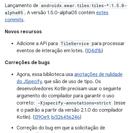
Lançamento de
androidx.wear.tiles:tiles-*:1.5.0-
alpha05
. A versão 1.5.0-alpha05 contém
estes
commits
.
Novos recursos
Adicione a API para
TileService
para processar
eventos de interação em lotes. (
I04d1b
)
Correções de bugs
Agora, essa biblioteca usa
anotações de nulidade
do JSpecify
, que são de uso de tipo. Os
desenvolvedores Kotlin precisam usar o seguinte
argumento do compilador para garantir o uso
correto:
-Xjspecify-annotations=strict
(esse
é o padrão a partir da versão 2.1.0 do compilador
Kotlin). (
I390e9
,
b/326456246
)
Correção do bug em que a solicitação de