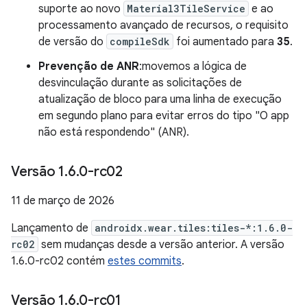
suporte ao novo
Material3TileService
e ao
processamento avançado de recursos, o requisito
de versão do
compileSdk
foi aumentado para
35
.
Prevenção de ANR
:movemos a lógica de
desvinculação durante as solicitações de
atualização de bloco para uma linha de execução
em segundo plano para evitar erros do tipo "O app
não está respondendo" (ANR).
Versão 1
.
6
.
0-rc02
11 de março de 2026
Lançamento de
androidx.wear.tiles:tiles-*:1.6.0-
rc02
sem mudanças desde a versão anterior. A versão
1.6.0-rc02 contém
estes commits
.
Versão 1
.
6
.
0-rc01