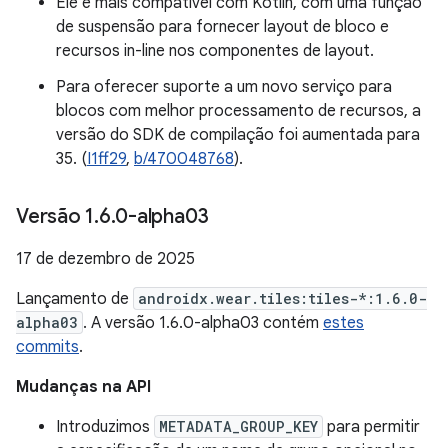
Ele é mais compatível com Kotlin, com uma função
de suspensão para fornecer layout de bloco e
recursos in-line nos componentes de layout.
Para oferecer suporte a um novo serviço para
blocos com melhor processamento de recursos, a
versão do SDK de compilação foi aumentada para
35. (
I1ff29
,
b/470048768
).
Versão 1
.
6
.
0-alpha03
17 de dezembro de 2025
Lançamento de
androidx.wear.tiles:tiles-*:1.6.0-
alpha03
. A versão 1.6.0-alpha03 contém
estes
commits
.
Mudanças na API
Introduzimos
METADATA_GROUP_KEY
para permitir