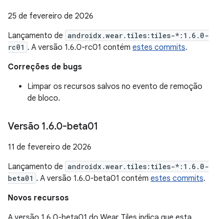
25 de fevereiro de 2026
Lançamento de
androidx.wear.tiles:tiles-*:1.6.0-
rc01
. A versão 1.6.0-rc01 contém
estes commits
.
Correções de bugs
Limpar os recursos salvos no evento de remoção
de bloco.
Versão 1
.
6
.
0-beta01
11 de fevereiro de 2026
Lançamento de
androidx.wear.tiles:tiles-*:1.6.0-
beta01
. A versão 1.6.0-beta01 contém
estes commits
.
Novos recursos
A versão 1.6.0-beta01 do Wear Tiles indica que esta