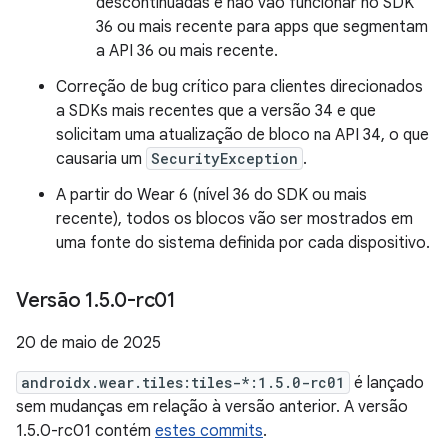
descontinuadas e não vão funcionar no SDK
36 ou mais recente para apps que segmentam
a API 36 ou mais recente.
Correção de bug crítico para clientes direcionados
a SDKs mais recentes que a versão 34 e que
solicitam uma atualização de bloco na API 34, o que
causaria um
SecurityException
.
A partir do Wear 6 (nível 36 do SDK ou mais
recente), todos os blocos vão ser mostrados em
uma fonte do sistema definida por cada dispositivo.
Versão 1
.
5
.
0-rc01
20 de maio de 2025
androidx.wear.tiles:tiles-*:1.5.0-rc01
é lançado
sem mudanças em relação à versão anterior. A versão
1.5.0-rc01 contém
estes commits
.