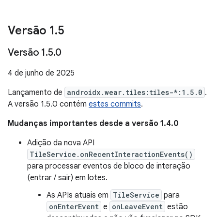
Versão 1
.
5
Versão 1
.
5
.
0
4 de junho de 2025
Lançamento de
androidx.wear.tiles:tiles-*:1.5.0
.
A versão 1.5.0 contém
estes commits
.
Mudanças importantes desde a versão 1.4.0
Adição da nova API
TileService.onRecentInteractionEvents()
para processar eventos de bloco de interação
(entrar / sair) em lotes.
As APIs atuais em
TileService
para
onEnterEvent
e
onLeaveEvent
estão