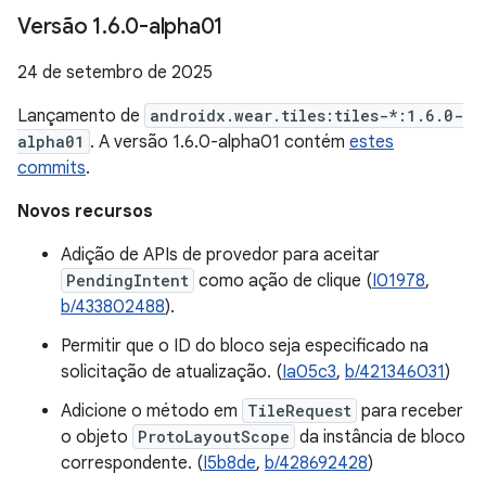
Versão 1
.
6
.
0-alpha01
24 de setembro de 2025
Lançamento de
androidx.wear.tiles:tiles-*:1.6.0-
alpha01
. A versão 1.6.0-alpha01 contém
estes
commits
.
Novos recursos
Adição de APIs de provedor para aceitar
PendingIntent
como ação de clique (
I01978
,
b/433802488
).
Permitir que o ID do bloco seja especificado na
solicitação de atualização. (
Ia05c3
,
b/421346031
)
Adicione o método em
TileRequest
para receber
o objeto
ProtoLayoutScope
da instância de bloco
correspondente. (
I5b8de
,
b/428692428
)