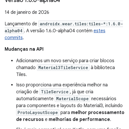
Versão 1
.
6
.
0-alpha04
14 de janeiro de 2026
Lançamento de
androidx.wear.tiles:tiles-*:1.6.0-
alpha04
. A versão 1.6.0-alpha04 contém
estes
commits
.
Mudanças na API
Adicionamos um novo serviço para criar blocos
chamado
Material3TileService
à biblioteca
Tiles.
Isso proporciona uma experiência melhor na
criação de
TileService
, já que cria
automaticamente
MaterialScope
necessários
para componentes e layouts do Material3, incluindo
ProtoLayoutScope
para
melhor processamento
de recursos
e
melhorias de performance
.