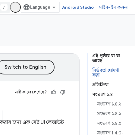
/
Android Studio
সাইন-ইন করুন
এই পৃষ্ঠায় যা যা
আছে
নির্ভরতা ঘোষণা
করা
প্রতিক্রিয়া
এটি কাজে লেগেছে?
সংস্করণ ১.৪
সংস্করণ ১.৪.২
সংস্করণ ১.৪.১
ায়ন করার জন্য এক সেট UI লেআউট
সংস্করণ ১.৪.০
সংস্করণ 1.4.0-