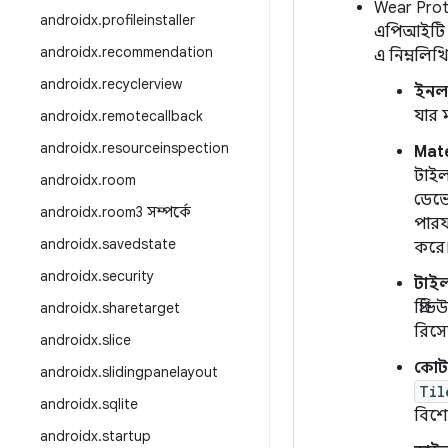
Wear Prot
androidx
.
profileinstaller
এপিআইটি ল
androidx
.
recommendation
এ নিম্নলিখ
androidx
.
recyclerview
ইনলা
যার 
androidx
.
remotecallback
androidx
.
resourceinspection
Mate
টাইল
androidx
.
room
ডেভে
androidx
.
room3 সম্পর্কে
পারফর
androidx
.
savedstate
করে
androidx
.
security
টাইল
প্রি
androidx
.
sharetarget
রিসো
androidx
.
slice
কোটল
androidx
.
slidingpanelayout
Til
androidx
.
sqlite
বিশে
androidx
.
startup