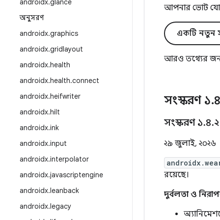
androidx
.
glance
আপনার ভোট যো
অনুসরণ
একটি নতুন স
androidx
.
graphics
androidx
.
gridlayout
আরও তথ্যের জন
androidx
.
health
androidx
.
health
.
connect
androidx
.
heifwriter
সংস্করণ ১
.
androidx
.
hilt
সংস্করণ ১
.
৪
.
২
androidx
.
ink
২৯ জুলাই, ২০২৬
androidx
.
input
androidx
.
interpolator
androidx.wea
রয়েছে।
androidx
.
javascriptengine
androidx
.
leanback
দুর্বলতা ও নিরাপ
androidx
.
legacy
অ্যানিমেশন