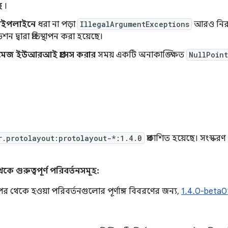
ে
।
 পাইপলাইনে
ধরা না পড়া
IllegalArgumentExceptions
আরও নির
ন দ্বারা প্রতিস্থাপন করা হয়েছে।
্ণ ইমেজ ইউআরআই প্রসেস করার
সময় একটি অনাকাঙ্ক্ষিত
NullPoin
০
r.protolayout:protolayout-*:1.4.0
প্রকাশিত হয়েছে। সংস্কর
কে গুরুত্বপূর্ণ পরিবর্তনসমূহ:
র থেকে হওয়া পরিবর্তনগুলোর পূর্ণাঙ্গ বিবরণের জন্য,
1.4.0-beta0