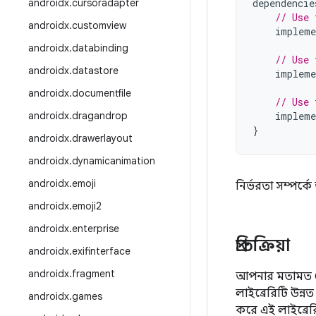
androidx
.
cursoradapter
dependencie
// Use 
androidx
.
customview
impleme
androidx
.
databinding
// Use 
androidx
.
datastore
impleme
androidx
.
documentfile
// Use 
androidx
.
dragandrop
impleme
}
androidx
.
drawerlayout
androidx
.
dynamicanimation
androidx
.
emoji
নির্ভরতা সম্পর্
androidx
.
emoji2
androidx
.
enterprise
প্রতিক্রিয়া
androidx
.
exifinterface
androidx
.
fragment
আপনার মতামত জে
লাইব্রেরিটি উন
androidx
.
games
করে এই লাইব্রে