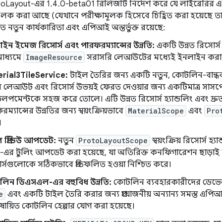
oLayout-এর 1.4.0-beta01 রিলিজটি নির্দেশ করে যে লাইব্রেরির এই
ক করা আছে (যেখানে পরীক্ষামূলক হিসেবে চিহ্নিত করা হয়েছে তা 
িত নতুন কার্যকারিতা এবং এপিআই অন্তর্ভুক্ত রয়েছে:
ইন ইমেজ রিসোর্স এবং পারফরম্যান্সের উন্নতি:
একটি উন্নত রিসোর্স হ
মাধ্যমে
ImageResource
সরাসরি লেআউটের মধ্যেই ইনলাইন করা 
rial3TileService:
টাইল তৈরির জন্য একটি নতুন, কোটলিন-বান্ধব স
 লেআউট এবং রিসোর্স উভয়ই ফেরত দেওয়ার জন্য একটিমাত্র সাসপেন্
লপমেন্টকে সহজ করে তোলে। এটি উন্নত রিসোর্স হ্যান্ডলিং এবং দ্র
ম্যান্সের উন্নতির জন্য স্বয়ংক্রিয়ভাবে
MaterialScope
এবং
Pro
।
 প্রিভিউ আপডেট:
নতুন
ProtoLayoutScope
স্বয়ংক্রিয় রিসোর্স হ
ভিউ-এর টুলিং আপডেট করা হয়েছে, যা অতিরিক্ত কনফিগারেশন ছাড়াই 
র্সগুলোকে সঠিকভাবে প্রতিফলিত হওয়া নিশ্চিত করে।
িন ডিএসএল-এর বহুবিধ উন্নতি:
কোটলিন ব্যবহারকারীদের ডেভেলপ
e
এবং একটি টাইল তৈরি করার জন্য প্রয়োজনীয় অন্যান্য সমস্ত এপ
ষায়িত কোটলিন হেল্পার যোগ করা হয়েছে।