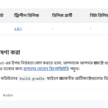
েট
স্থিতিশীল রিলিজ
রিলিজ প্রার্থী
বিটা রিলি
১.৪.২
-
-
োষণা করা
ut-এর উপর নির্ভরতা যোগ করতে হলে, আপনাকে আপনার প্রজেক্টে 
 তথ্যের জন্য
গুগলের মেভেন রিপোজিটরি
পড়ুন।
া মডিউলের
build.gradle
ফাইলে প্রয়োজনীয় আর্টিফ্যাক্টগুলোর ড
Kotlin