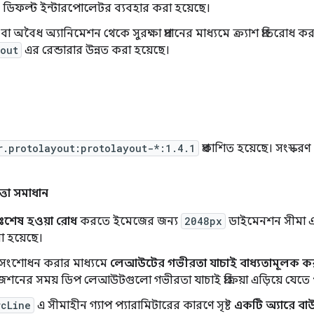
 ডিফল্ট ইন্টারপোলেটর ব্যবহার করা হয়েছে।
া অবৈধ অ্যানিমেশন থেকে সুরক্ষা প্রদানের মাধ্যমে ক্র্যাশ প্রতিরোধ কর
yout
এর রেন্ডারার উন্নত করা হয়েছে।
r.protolayout:protolayout-*:1.4.1
প্রকাশিত হয়েছে। সংস্কর
ত্তা সমাধান
ঃশেষ হওয়া রোধ
করতে ইমেজের জন্য
2048px
ডাইমেনশন সীমা এব
রা হয়েছে।
 সংশোধন করার মাধ্যমে
লেআউটের গভীরতা যাচাই বাধ্যতামূলক কর
েশনের সময় ডিপ লেআউটগুলো গভীরতা যাচাই প্রক্রিয়া এড়িয়ে যেত
rcLine
এ সীমাহীন গ্যাপ প্যারামিটারের কারণে সৃষ্ট
একটি অ্যারে বাউন