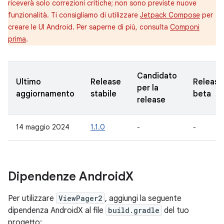
riceverà solo correzioni critiche; non sono previste nuove
funzionalità. Ti consigliamo di utilizzare
Jetpack Compose
per
creare le UI Android. Per saperne di più, consulta
Componi
prima
.
Candidato
Ultimo
Release
Release
per la
aggiornamento
stabile
beta
release
14 maggio 2024
1.1.0
-
-
Dipendenze Android
X
Per utilizzare
ViewPager2
, aggiungi la seguente
dipendenza AndroidX al file
build.gradle
del tuo
progetto: