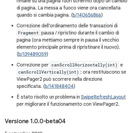
rimane su una pagina fuori schermo dopo un cambio
di pagina. La messa a fuoco viene ora cancellata
quando si cambia pagina. (
b/140656866
)
Correzione dell'ordinamento delle transazioni di
Fragment
pausa / ripristino durante il cambio di
pagina (ora mettiamo sempre in pausa il vecchio
elemento principale prima di ripristinare il nuovo).
(
b/139489059
)
Correzione per
canScrollHorizontally(int)
e
canScrollVertically(int)
: ora restituiscono se
ViewPager2 può scorrere nella direzione
specificata. (
b/141848404
)
È stato risolto un problema in
SwipeRefreshLayout
per migliorare il funzionamento con ViewPager2.
Versione 1
.
0
.
0-beta04