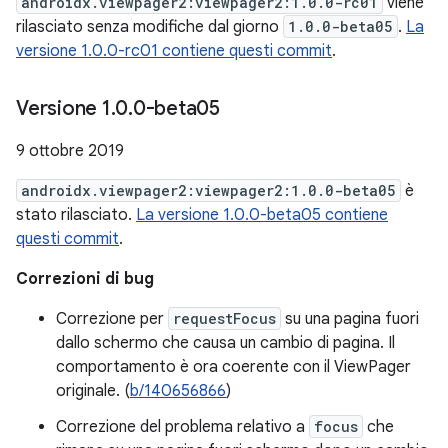
androidx.viewpager2:viewpager2:1.0.0-rc01
viene
rilasciato senza modifiche dal giorno
1.0.0-beta05
.
La
versione 1.0.0-rc01 contiene questi commit
.
Versione 1
.
0
.
0-beta05
9 ottobre 2019
androidx.viewpager2:viewpager2:1.0.0-beta05
è
stato rilasciato.
La versione 1.0.0-beta05 contiene
questi commit
.
Correzioni di bug
Correzione per
requestFocus
su una pagina fuori
dallo schermo che causa un cambio di pagina. Il
comportamento è ora coerente con il ViewPager
originale. (
b/140656866
)
Correzione del problema relativo a
focus
che