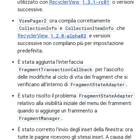
utilizzato con
RecyclerView
1.3.1-rc01
o versioni
successive.
ViewPager2
ora compila correttamente
CollectionInfo
e
CollectionItemInfo
che
RecyclerView
1.2.0-alpha02
e versioni
successive non compilano più per impostazione
predefinita.
È stata aggiunta l'interfaccia
FragmentTransactionCallback
per l'ascolto
delle modifiche al ciclo di vita dei fragment che si
verificano all'interno di
FragmentStateAdapter
.
È stato risolto il problema
FragmentStateAdapter
relativo alla visibilità iniziale del menu dei frammenti
quando si aggiunge un frammento a
FragmentManager
.
È stato corretto l'invio degli inset della finestra: ora
tutte le pagine ricevono gli stessi inset. A causa del