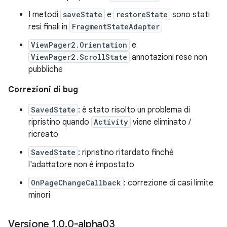
I metodi
saveState
e
restoreState
sono stati
resi finali in
FragmentStateAdapter
ViewPager2.Orientation
e
ViewPager2.ScrollState
annotazioni rese non
pubbliche
Correzioni di bug
SavedState
: è stato risolto un problema di
ripristino quando
Activity
viene eliminato /
ricreato
SavedState
: ripristino ritardato finché
l'adattatore non è impostato
OnPageChangeCallback
: correzione di casi limite
minori
Versione 1
.
0
.
0-alpha03