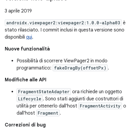
3 aprile 2019
androidx.viewpager2:viewpager2:1.0.0-alpha03
è
stato rilasciato. I commit inclusi in questa versione sono
disponibili
qui
.
Nuove funzionalità
Possibilità di scorrere ViewPager2 in modo
programmatico:
fakeDragBy(offsetPx)
.
Modifiche alle API
FragmentStateAdapter
ora richiede un oggetto
Lifecycle
. Sono stati aggiunti due costruttori di
utilità per ottenerlo dall'host
FragmentActivity
o
dall'host
Fragment
.
Correzioni di bug