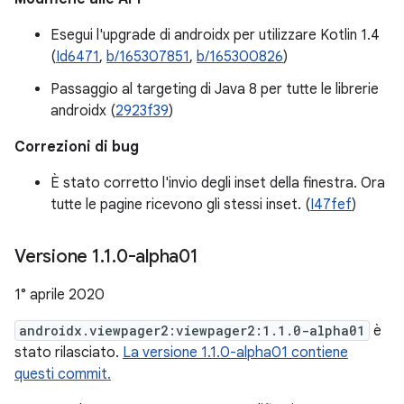
Esegui l'upgrade di androidx per utilizzare Kotlin 1.4
(
Id6471
,
b/165307851
,
b/165300826
)
Passaggio al targeting di Java 8 per tutte le librerie
androidx (
2923f39
)
Correzioni di bug
È stato corretto l'invio degli inset della finestra. Ora
tutte le pagine ricevono gli stessi inset. (
I47fef
)
Versione 1
.
1
.
0-alpha01
1° aprile 2020
androidx.viewpager2:viewpager2:1.1.0-alpha01
è
stato rilasciato.
La versione 1.1.0-alpha01 contiene
questi commit.