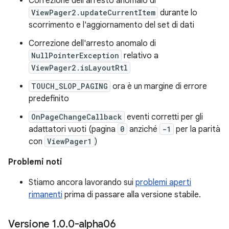
Correzione dell'arresto anomalo di
ViewPager2.updateCurrentItem
durante lo
scorrimento e l'aggiornamento del set di dati
Correzione dell'arresto anomalo di
NullPointerException
relativo a
ViewPager2.isLayoutRtl
TOUCH_SLOP_PAGING
ora è un margine di errore
predefinito
OnPageChangeCallback
eventi corretti per gli
adattatori vuoti (pagina
0
anziché
-1
per la parità
con
ViewPager1
)
Problemi noti
Stiamo ancora lavorando sui
problemi aperti
rimanenti
prima di passare alla versione stabile.
Versione 1
.
0
.
0-alpha06