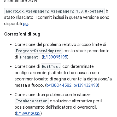
5 settembre 2019
androidx.viewpager2:viewpager2:1.0.0-beta04
è
stato rilasciato. I commit inclusi in questa versione sono
disponibili
qui
.
Correzioni di bug
Correzione del problema relativo al caso limite di
FragmentStateAdapter
con lo stack precedente
di
Fragment
. (
b/139095195
)
Correzione di
EditText
con determinate
configurazioni degli attributi che causano uno
scorrimento/salto di pagina durante la digitazione/la
messa a fuoco. (
b/138044582
,
b/139432498
)
Correzione di un problema con le istanze
ItemDecoration
e soluzione alternativa per il
posizionamento dell'indicatore di overscroll.
(
b/139012032
)