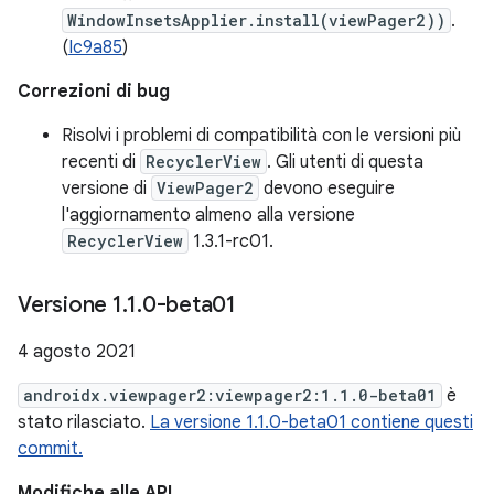
WindowInsetsApplier.install(viewPager2))
.
(
Ic9a85
)
Correzioni di bug
Risolvi i problemi di compatibilità con le versioni più
recenti di
RecyclerView
. Gli utenti di questa
versione di
ViewPager2
devono eseguire
l'aggiornamento almeno alla versione
RecyclerView
1.3.1-rc01.
Versione 1
.
1
.
0-beta01
4 agosto 2021
androidx.viewpager2:viewpager2:1.1.0-beta01
è
stato rilasciato.
La versione 1.1.0-beta01 contiene questi
commit.
Modifiche alle API