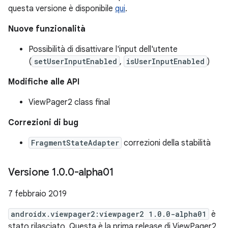
questa versione è disponibile
qui
.
Nuove funzionalità
Possibilità di disattivare l'input dell'utente
(
setUserInputEnabled
,
isUserInputEnabled
)
Modifiche alle API
ViewPager2 class final
Correzioni di bug
FragmentStateAdapter
correzioni della stabilità
Versione 1
.
0
.
0-alpha01
7 febbraio 2019
androidx.viewpager2:viewpager2 1.0.0-alpha01
è
stato rilasciato. Questa è la prima release di ViewPager2.