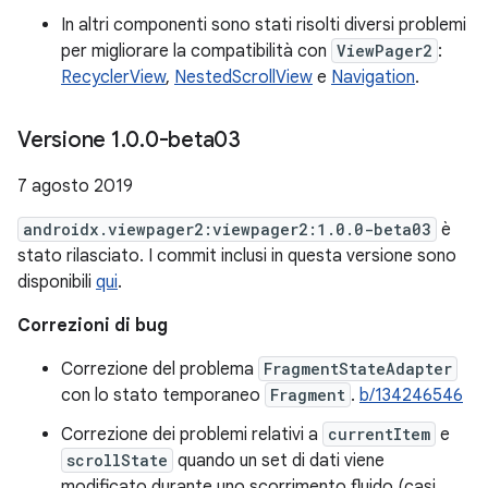
In altri componenti sono stati risolti diversi problemi
per migliorare la compatibilità con
ViewPager2
:
RecyclerView
,
NestedScrollView
e
Navigation
.
Versione 1
.
0
.
0-beta03
7 agosto 2019
androidx.viewpager2:viewpager2:1.0.0-beta03
è
stato rilasciato. I commit inclusi in questa versione sono
disponibili
qui
.
Correzioni di bug
Correzione del problema
FragmentStateAdapter
con lo stato temporaneo
Fragment
.
b/134246546
Correzione dei problemi relativi a
currentItem
e
scrollState
quando un set di dati viene
modificato durante uno scorrimento fluido (casi