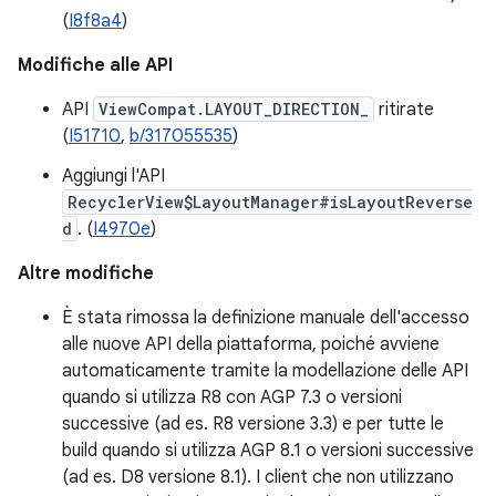
(
I8f8a4
)
Modifiche alle API
API
ViewCompat.LAYOUT_DIRECTION_
ritirate
(
I51710
,
b/317055535
)
Aggiungi l'API
RecyclerView$LayoutManager#isLayoutReverse
d
. (
I4970e
)
Altre modifiche
È stata rimossa la definizione manuale dell'accesso
alle nuove API della piattaforma, poiché avviene
automaticamente tramite la modellazione delle API
quando si utilizza R8 con AGP 7.3 o versioni
successive (ad es. R8 versione 3.3) e per tutte le
build quando si utilizza AGP 8.1 o versioni successive
(ad es. D8 versione 8.1). I client che non utilizzano