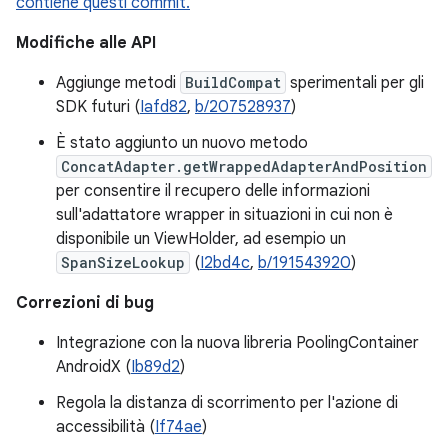
contiene questi commit.
Modifiche alle API
Aggiunge metodi
BuildCompat
sperimentali per gli
SDK futuri (
Iafd82
,
b/207528937
)
È stato aggiunto un nuovo metodo
ConcatAdapter.getWrappedAdapterAndPosition
per consentire il recupero delle informazioni
sull'adattatore wrapper in situazioni in cui non è
disponibile un ViewHolder, ad esempio un
SpanSizeLookup
(
I2bd4c
,
b/191543920
)
Correzioni di bug
Integrazione con la nuova libreria PoolingContainer
AndroidX (
Ib89d2
)
Regola la distanza di scorrimento per l'azione di
accessibilità (
If74ae
)