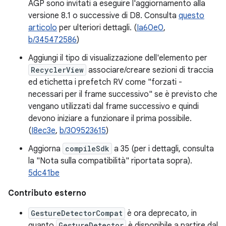
AGP sono invitati a eseguire l'aggiornamento alla
versione 8.1 o successive di D8. Consulta
questo
articolo
per ulteriori dettagli. (
Ia60e0
,
b/345472586
)
Aggiungi il tipo di visualizzazione dell'elemento per
RecyclerView
associare/creare sezioni di traccia
ed etichetta i prefetch RV come "forzati -
necessari per il frame successivo" se è previsto che
vengano utilizzati dal frame successivo e quindi
devono iniziare a funzionare il prima possibile.
(
I8ec3e
,
b/309523615
)
Aggiorna
compileSdk
a 35 (per i dettagli, consulta
la "Nota sulla compatibilità" riportata sopra).
5dc41be
Contributo esterno
GestureDetectorCompat
è ora deprecato, in
quanto
GestureDetector
è disponibile a partire dal