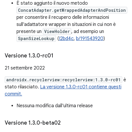
È stato aggiunto il nuovo metodo
ConcatAdapter.getWrappedAdapterAndPosition
per consentire il recupero delle informazioni
sull'adattatore wrapper in situazioni in cui non è
presente un
ViewHolder
, ad esempio un
SpanSizeLookup
(
I2bd4c
,
b/191543920
)
Versione 1
.
3
.
0-rc01
21 settembre 2022
androidx.recyclerview:recyclerview:1.3.0-rc01
è
stato rilasciato.
La versione 1.3.0-rc01 contiene questi
commit.
Nessuna modifica dall'ultima release
Versione 1
.
3
.
0-beta02