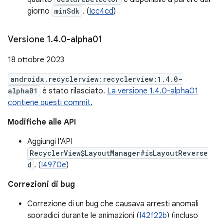
giorno
minSdk
. (
Icc4cd
)
Versione 1
.
4
.
0-alpha01
18 ottobre 2023
androidx.recyclerview:recyclerview:1.4.0-
alpha01
è stato rilasciato.
La versione 1.4.0-alpha01
contiene questi commit.
Modifiche alle API
Aggiungi l'API
RecyclerView$LayoutManager#isLayoutReverse
d
. (
I4970e
)
Correzioni di bug
Correzione di un bug che causava arresti anomali
sporadici durante le animazioni (
I42f22b
) (incluso