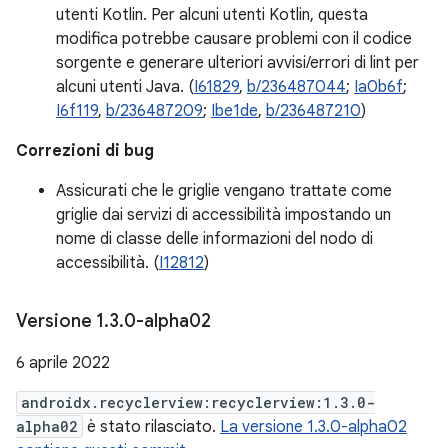
utenti Kotlin. Per alcuni utenti Kotlin, questa
modifica potrebbe causare problemi con il codice
sorgente e generare ulteriori avvisi/errori di lint per
alcuni utenti Java. (
I61829
,
b/236487044
;
Ia0b6f
;
I6f119
,
b/236487209
;
Ibe1de
,
b/236487210
)
Correzioni di bug
Assicurati che le griglie vengano trattate come
griglie dai servizi di accessibilità impostando un
nome di classe delle informazioni del nodo di
accessibilità. (
I12812
)
Versione 1
.
3
.
0-alpha02
6 aprile 2022
androidx.recyclerview:recyclerview:1.3.0-
alpha02
è stato rilasciato.
La versione 1.3.0-alpha02