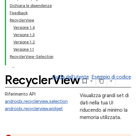
Dichiara le dipendenze
Feedback
RecyclerView
Versione 1.4
Versione 1.3
Versione 1.2
Versione 1.1
RecyclerView-Selection
Recycler
View
Guida dell'utente
Esempio di codice
Riferimento API
Visualizza grandi set di
androidx.recyclerview.selection
dati nella tua UI
androidx.recyclerview.widget
riducendo al minimo la
memoria utilizzata.