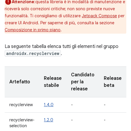
Attenzione
:questa libreria è in modalità di manutenzione e
riceverà solo correzioni critiche; non sono previste nuove
funzionalità. Ti consigliamo di utilizzare
Jetpack Compose
per
creare UI Android. Per saperne di più, consulta la sezione
Composizione in primo piano
.
La seguente tabella elenca tutti gli elementi nel gruppo
androidx.recyclerview
.
Candidato
Release
Release
Artefatto
per la
stabile
beta
release
recyclerview
1.4.0
-
-
recyclerview-
1.2.0
-
-
selection