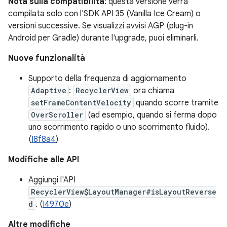
Nota sulla compatibilità
: questa versione verrà
compilata solo con l'SDK API 35 (Vanilla Ice Cream) o
versioni successive. Se visualizzi avvisi AGP (plug-in
Android per Gradle) durante l'upgrade, puoi eliminarli.
Nuove funzionalità
Supporto della frequenza di aggiornamento
Adaptive
:
RecyclerView
ora chiama
setFrameContentVelocity
quando scorre tramite
OverScroller
(ad esempio, quando si ferma dopo
uno scorrimento rapido o uno scorrimento fluido).
(
I8f8a4
)
Modifiche alle API
Aggiungi l'API
RecyclerView$LayoutManager#isLayoutReverse
d
. (
I4970e
)
Altre modifiche