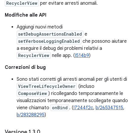
RecyclerView
per evitare arresti anomali.
Modifiche alle API
Aggiungi nuovi metodi
setDebugAssertionsEnabled
e
setVerboseLoggingEnabled
che possono aiutare
a eseguire il debug dei problemi relativi a
RecyclerView
nelle app. (
I514b9
)
Correzioni di bug
Sono stati corretti gli arresti anomali per gli utenti di
ViewTreeLifecycleOwner
(incluso
ComposeView
) ricollegando temporaneamente le
visualizzazioni temporaneamente scollegate quando
viene chiamato
onBind
. (
I7244f2c
,
b/265347515
,
b/283288295
)
Versione 1
.
3
.
0