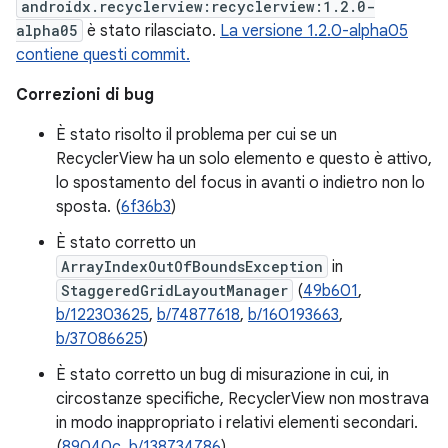
androidx.recyclerview:recyclerview:1.2.0-
alpha05
è stato rilasciato.
La versione 1.2.0-alpha05
contiene questi commit.
Correzioni di bug
È stato risolto il problema per cui se un
RecyclerView ha un solo elemento e questo è attivo,
lo spostamento del focus in avanti o indietro non lo
sposta. (
6f36b3
)
È stato corretto un
ArrayIndexOutOfBoundsException
in
StaggeredGridLayoutManager
(
49b601
,
b/122303625
,
b/74877618
,
b/160193663
,
b/37086625
)
È stato corretto un bug di misurazione in cui, in
circostanze specifiche, RecyclerView non mostrava
in modo inappropriato i relativi elementi secondari.
(
89040c
,
b/138734786
)