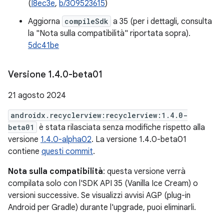
(
I8ec3e
,
b/309523615
)
Aggiorna
compileSdk
a 35 (per i dettagli, consulta
la "Nota sulla compatibilità" riportata sopra).
5dc41be
Versione 1
.
4
.
0-beta01
21 agosto 2024
androidx.recyclerview:recyclerview:1.4.0-
beta01
è stata rilasciata senza modifiche rispetto alla
versione
1.4.0-alpha02
. La versione 1.4.0-beta01
contiene
questi commit
.
Nota sulla compatibilità
: questa versione verrà
compilata solo con l'SDK API 35 (Vanilla Ice Cream) o
versioni successive. Se visualizzi avvisi AGP (plug-in
Android per Gradle) durante l'upgrade, puoi eliminarli.