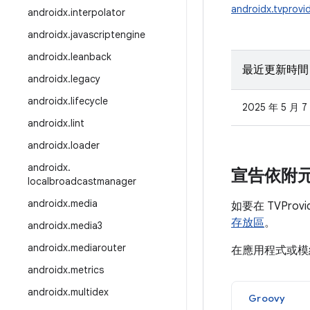
androidx.tvprovid
androidx
.
interpolator
androidx
.
javascriptengine
androidx
.
leanback
最近更新時間
androidx
.
legacy
androidx
.
lifecycle
2025 年 5 月 7
androidx
.
lint
androidx
.
loader
androidx
.
宣告依附
localbroadcastmanager
androidx
.
media
如要在 TVPro
存放區
。
androidx
.
media3
androidx
.
mediarouter
在應用程式或
androidx
.
metrics
androidx
.
multidex
Groovy