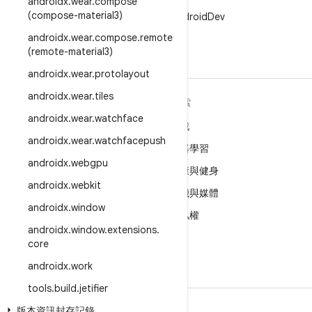
androidx
.
wear
.
compose
X
(compose-material3)
在 X 中追蹤 @AndroidDev
androidx
.
wear
.
compose
.
remote
(remote-material3)
androidx
.
wear
.
protolayout
androidx
.
wear
.
tiles
深入瞭解 ANDROID
探索
androidx
.
wear
.
watchface
Android
遊戲
androidx
.
wear
.
watchfacepush
企業專用 Android
機器學習
androidx
.
webgpu
安全性
健康與健身
androidx
.
webkit
原始碼
相機與媒體
androidx
.
window
新聞
隱私權
androidx
.
window
.
extensions
.
網誌
5G
core
Podcast
androidx
.
work
tools
.
build
.
jetifier
版本資訊封存記錄