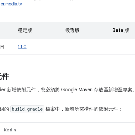
er.media.tv
穩定版
候選版
Beta 版
 日
1.1.0
-
-
元件
vider 新增依附元件，您必須將 Google Maven 存放區新增至
模組的
build.gradle
檔案中，新增所需構件的依附元件：
Kotlin