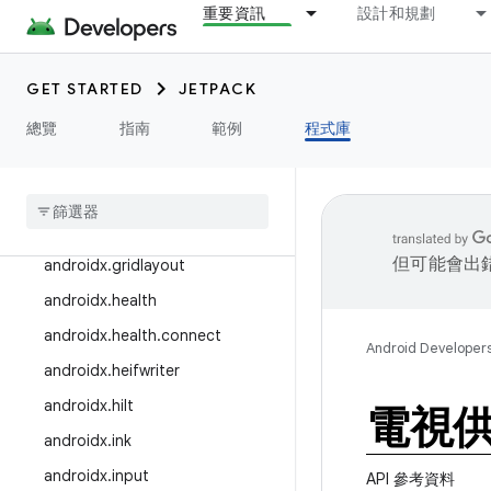
重要資訊
設計和規劃
androidx.enterprise
androidx.exifinterface
GET STARTED
JETPACK
androidx.fragment
androidx.games
總覽
指南
範例
程式庫
androidx
.
glance
androidx
.
glance
.
wear
androidx
.
graphics
但可能會出
androidx
.
gridlayout
androidx
.
health
androidx
.
health
.
connect
Android Developer
androidx
.
heifwriter
androidx
.
hilt
電視
androidx
.
ink
androidx
.
input
API 參考資料