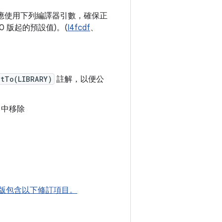
人員應使用下列編譯器引數，確保正
.1.0 版起的預設值)。(
I4fcdf
、
ctTo(LIBRARY)
註解，以便公
中移除
ha01 版包含以下修訂項目。