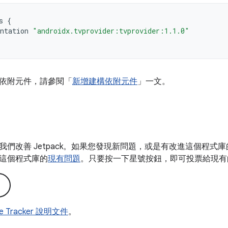
s
{
ntation
"androidx.tvprovider:tvprovider:1.1.0"
依附元件，請參閱「
新增建構依附元件
」一文。
我們改善 Jetpack。如果您發現新問題，或是有改進這個程式
這個程式庫的
現有問題
。只要按一下星號按鈕，即可投票給現有
ue Tracker 說明文件
。