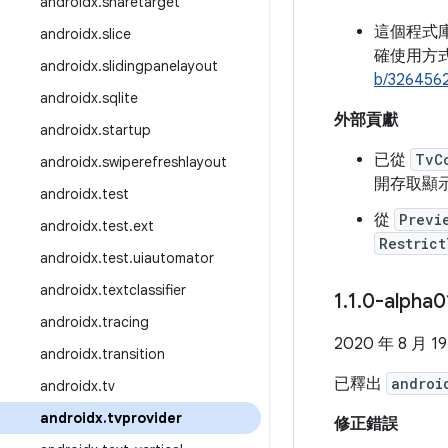
androidx
.
sharetarget
這個程式
androidx
.
slice
確使用方
androidx
.
slidingpanelayout
b/326456
androidx
.
sqlite
外部貢獻
androidx
.
startup
已從
TvC
androidx
.
swiperefreshlayout
開存取顯
androidx
.
test
從
Previ
androidx
.
test
.
ext
Restrict
androidx
.
test
.
uiautomator
androidx
.
textclassifier
1
.
1
.
0-alpha
androidx
.
tracing
2020 年 8 月 1
androidx
.
transition
已釋出
androi
androidx
.
tv
androidx
.
tvprovider
修正錯誤