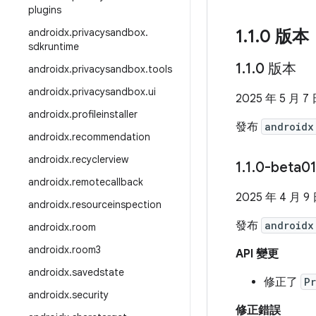
plugins
androidx
.
privacysandbox
.
1
.
1
.
0 版本
sdkruntime
1
.
1
.
0 版本
androidx
.
privacysandbox
.
tools
androidx
.
privacysandbox
.
ui
2025 年 5 月 7
androidx
.
profileinstaller
發布
androidx
androidx
.
recommendation
androidx
.
recyclerview
1
.
1
.
0-beta0
androidx
.
remotecallback
2025 年 4 月 9
androidx
.
resourceinspection
發布
androidx
androidx
.
room
androidx
.
room3
API 變更
androidx
.
savedstate
修正了
P
androidx
.
security
修正錯誤