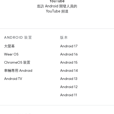
YouTube
造訪 Android 開發人員的
YouTube 頻道
ANDROID 裝置
版本
大螢幕
Android 17
Wear OS
Android 16
ChromeOS 裝置
Android 15
車輛專用 Android
Android 14
Android TV
Android 13
Android 12
Android 11