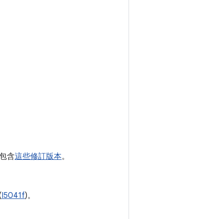
。
版本包含
這些修訂版本
。
(
I5041f
)。