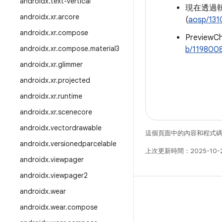
androidx
.
text-vertical
現在透過執行
androidx
.
xr
.
arcore
(
aosp/131
androidx
.
xr
.
compose
Preview
androidx
.
xr
.
compose
.
material3
b/119800
androidx
.
xr
.
glimmer
androidx
.
xr
.
projected
androidx
.
xr
.
runtime
androidx
.
xr
.
scenecore
androidx
.
vectordrawable
這個頁面中的內容和程式
androidx
.
versionedparcelable
上次更新時間：2025-10-
androidx
.
viewpager
androidx
.
viewpager2
androidx
.
wear
androidx
.
wear
.
compose