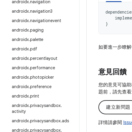
androidx
.
navigation
androidx
.
navigation3
dependencie
impleme
androidx
.
navigationevent
}
androidx
.
paging
androidx
.
palette
如要進一步瞭解
androidx
.
pdf
androidx
.
percentlayout
androidx
.
performance
意見回饋
androidx
.
photopicker
您的意見可協助
androidx
.
preference
題前，請先查看
androidx
.
print
androidx
.
privacysandbox
.
建立新問題
activity
androidx
.
privacysandbox
.
ads
詳情請參閱
Iss
androidx
.
privacysandbox
.