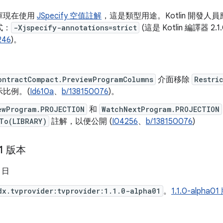
庫現在使用
JSpecify 空值註解
，這是類型用途。Kotlin 開發
式：
-Xjspecify-annotations=strict
(這是 Kotlin 編譯器 2
246
)。
ontractCompact.PreviewProgramColumns
介面移除
Restri
示比例。(
Id610a
、
b/138150076
)。
ewProgram.PROJECTION
和
WatchNextProgram.PROJECTION
To(LIBRARY)
註解，以便公開 (
I04256
、
b/138150076
)
01 版本
9 日
dx.tvprovider:tvprovider:1.1.0-alpha01
。
1.1.0-alp