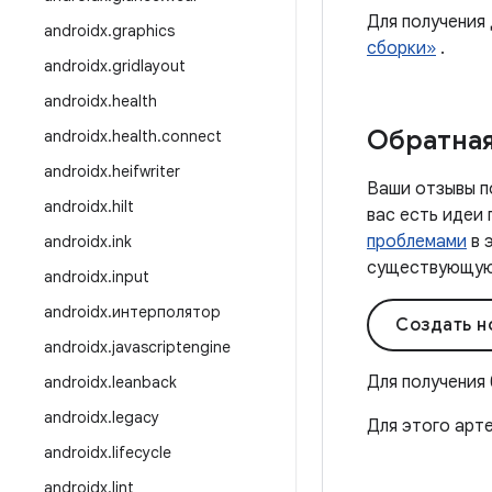
Для получения
androidx
.
graphics
сборки»
.
androidx
.
gridlayout
androidx
.
health
Обратная
androidx
.
health
.
connect
androidx
.
heifwriter
Ваши отзывы п
androidx
.
hilt
вас есть идеи
проблемами
в 
androidx
.
ink
существующую 
androidx
.
input
androidx
.
интерполятор
Создать н
androidx
.
javascriptengine
Для получения
androidx
.
leanback
androidx
.
legacy
Для этого арт
androidx
.
lifecycle
androidx
.
lint