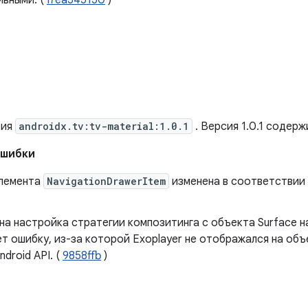
ивными. (
I7ea545150
)
сия
androidx.tv:tv-material:1.0.1
. Версия 1.0.1 содер
ошибки
лемента
NavigationDrawerItem
изменена в соответствии 
а настройка стратегии композитинга с объекта Surface н
т ошибку, из-за которой Exoplayer не отображался на объ
ndroid API. (
9858ffb
)