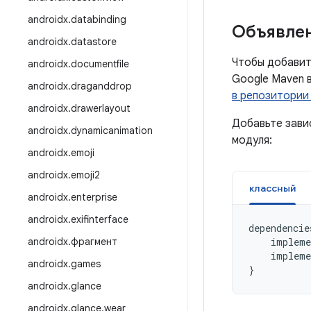
androidx
.
databinding
Объявлен
androidx
.
datastore
Чтобы добавить
androidx
.
documentfile
Google Maven 
androidx
.
draganddrop
в репозитории
androidx
.
drawerlayout
Добавьте зави
androidx
.
dynamicanimation
модуля:
androidx
.
emoji
androidx
.
emoji2
классный
androidx
.
enterprise
androidx
.
exifinterface
dependencie
androidx
.
фрагмент
impleme
impleme
androidx
.
games
}
androidx
.
glance
androidx
.
glance
.
wear