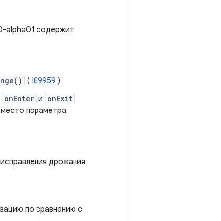
.0-alpha01 содержит
ange()
(
I89959
)
а
onEnter
и
onExit
вместо параметра
я исправления дрожания
зацию по сравнению с