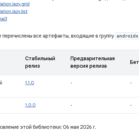
ation.lazy.grid
ation.lazy.list
ial3
е перечислены все артефакты, входящие в группу
androidx
Стабильный
Предварительная
Бет
релиз
версия релиза
й
1.1.0
-
-
1.0.0
-
-
овление этой библиотеки: 06 мая 2026 г.