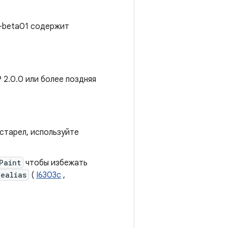
0-beta01 содержит
 2.0.0 или более поздняя
устарел, используйте
Paint
чтобы избежать
pealias
(
I6303c
,