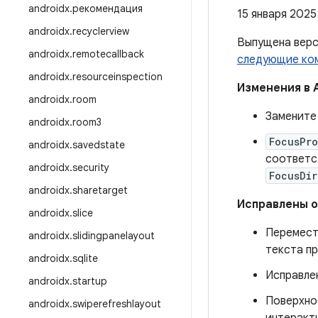
androidx
.
рекомендация
15 января 2025 
androidx
.
recyclerview
Выпущена вер
androidx
.
remotecallback
следующие ко
androidx
.
resourceinspection
Изменения в 
androidx
.
room
Заменит
androidx
.
room3
FocusPro
androidx
.
savedstate
соответс
androidx
.
security
FocusDir
androidx
.
sharetarget
Исправлены 
androidx
.
slice
Перемес
androidx
.
slidingpanelayout
текста п
androidx
.
sqlite
Исправлен
androidx
.
startup
Поверхно
androidx
.
swiperefreshlayout