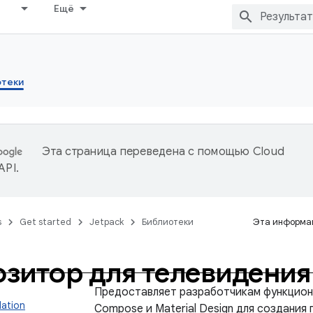
Ещё
отеки
Эта страница переведена с помощью
Cloud
 API
.
s
Get started
Jetpack
Библиотеки
Эта информац
зитор для телевидени
Предоставляет разработчикам функцио
dation
Compose и Material Design для создания