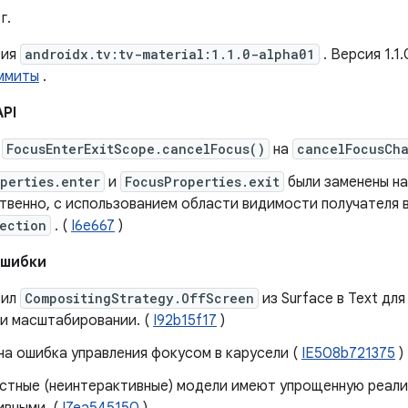
г.
сия
androidx.tv:tv-material:1.1.0-alpha01
. Версия 1.1
ммиты
.
API
е
FocusEnterExitScope.cancelFocus()
на
cancelFocusCh
perties.enter
и
FocusProperties.exit
были заменены н
твенно, с использованием области видимости получателя 
ection
. (
I6e667
)
ошибки
тил
CompositingStrategy.OffScreen
из Surface в Text дл
ри масштабировании. (
I92b15f17
)
а ​​ошибка управления фокусом в карусели (
IE508b721375
)
стные (неинтерактивные) модели имеют упрощенную реали