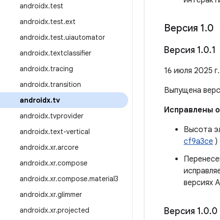
интеракт
androidx
.
test
androidx
.
test
.
ext
Версия 1
.
0
androidx
.
test
.
uiautomator
Версия 1
.
0
.
1
androidx
.
textclassifier
androidx
.
tracing
16 июля 2025 г.
androidx
.
transition
Выпущена вер
androidx
.
tv
Исправлены 
androidx
.
tvprovider
Высота э
androidx
.
text-vertical
cf9a3ce
)
androidx
.
xr
.
arcore
Перенесен
androidx
.
xr
.
compose
исправляе
androidx
.
xr
.
compose
.
material3
версиях A
androidx
.
xr
.
glimmer
androidx
.
xr
.
projected
Версия 1
.
0
.
0