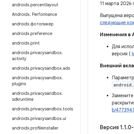
11 марта 2026 г
androidx
.
percentlayout
Androidx
.
Performance
Выпущена вер
следующие ко
androidx
.
фотопикер
androidx
.
preference
Изменения в 
androidx
.
print
Для испол
androidx
.
privacysandbox
.
версия (
activity
Внешний вкл
androidx
.
privacysandbox
.
ads
Парамет
androidx
.
privacysandbox
.
plugins
android.
androidx
.
privacysandbox
.
Заменит
sdkruntime
раскрыти
androidx
.
privacysandbox
.
tools
b/477394
androidx
.
privacysandbox
.
ui
Версия 1
.
1
.
0-
androidx
.
profileinstaller