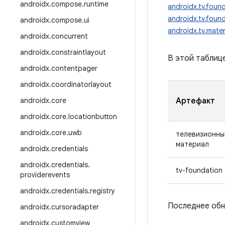
androidx
.
compose
.
runtime
androidx.tv.found
androidx.tv.found
androidx
.
compose
.
ui
androidx.tv.mater
androidx
.
concurrent
androidx
.
constraintlayout
В этой таблиц
androidx
.
contentpager
androidx
.
coordinatorlayout
androidx
.
core
Артефакт
androidx
.
core
.
locationbutton
androidx
.
core
.
uwb
телевизионны
материал
androidx
.
credentials
androidx
.
credentials
.
tv-foundation
providerevents
androidx
.
credentials
.
registry
Последнее обн
androidx
.
cursoradapter
androidx
.
customview