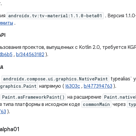
.
сия
androidx.tv:tv-material:1.1.0-beta01
. Версия 1.1.
ммиты
.
API
ьзования проектов, выпущенных с Kotlin 2.0, требуется KGP
Idb6b5
,
b/344563182
).
ад
р
androidx.compose.ui.graphics.NativePaint
typealias` 
graphics.Paint
напрямую (
I6303c
,
b/477394763
).
е
Paint.asFrameworkPaint()
на расширение
Paint.native
я типа платформы в исходном коде
commonMain
через
ty
763
).
alpha01