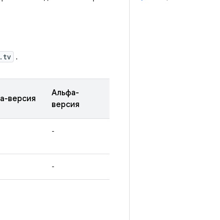
.tv
.
Альфа-
а-версия
версия
-
-