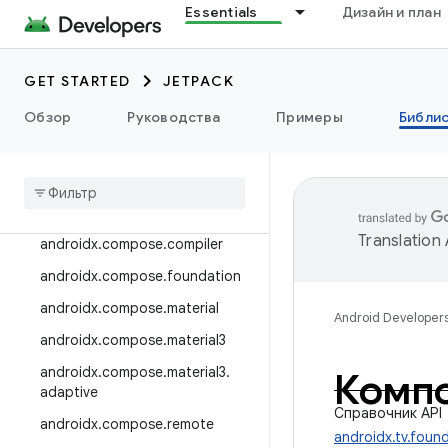
Essentials
Дизайн и план
androidx.camera.viewfinder
androidx.car
GET STARTED
JETPACK
androidx.car.app
androidx.cardview
Обзор
Руководства
Примеры
Библи
androidx
.
коллекция
androidx
.
compose
androidx
.
compose
.
animation
Translation
androidx
.
compose
.
compiler
androidx
.
compose
.
foundation
androidx
.
compose
.
material
Android Developer
androidx
.
compose
.
material3
androidx
.
compose
.
material3
.
Компо
adaptive
Справочник API
androidx
.
compose
.
remote
androidx.tv.foun