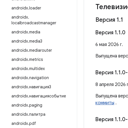
Телевизи
androidx
.
loader
androidx
.
Версия 1
.
1
localbroadcastmanager
androidx
.
media
Версия 1
.
1
.
0
androidx
.
media3
6 мая 2026 г.
androidx
.
mediarouter
Выпущена вер
androidx
.
metrics
androidx
.
multidex
Версия 1
.
1
.
0-
androidx
.
navigation
8 апреля 2026 г
androidx
.
навигация3
Выпущена вер
androidx
.
навигациясобытие
коммиты
.
androidx
.
paging
androidx
.
палитра
Версия 1
.
1
.
0-
androidx
.
pdf