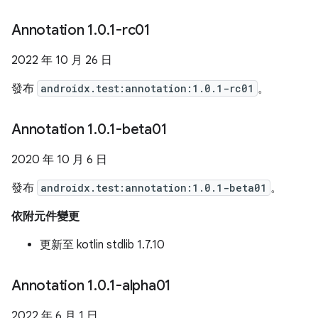
Annotation 1
.
0
.
1-rc01
2022 年 10 月 26 日
發布
androidx.test:annotation:1.0.1-rc01
。
Annotation 1
.
0
.
1-beta01
2020 年 10 月 6 日
發布
androidx.test:annotation:1.0.1-beta01
。
依附元件變更
更新至 kotlin stdlib 1.7.10
Annotation 1
.
0
.
1-alpha01
2022 年 6 月 1 日