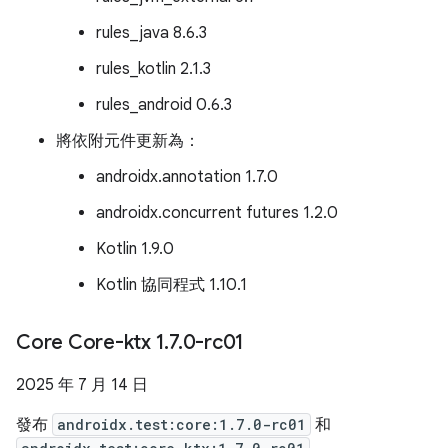
rules_java 8.6.3
rules_kotlin 2.1.3
rules_android 0.6.3
將依附元件更新為：
androidx.annotation 1.7.0
androidx.concurrent futures 1.2.0
Kotlin 1.9.0
Kotlin 協同程式 1.10.1
Core Core-ktx 1
.
7
.
0-rc01
2025 年 7 月 14 日
發布
androidx.test:core:1.7.0-rc01
和