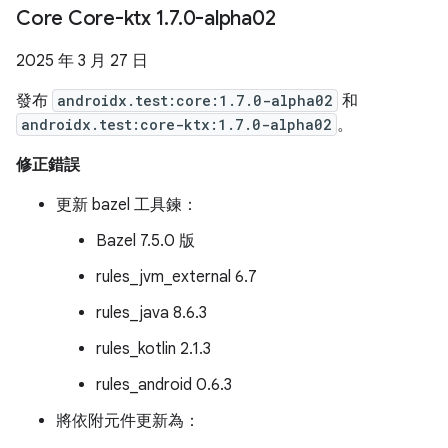
Core Core-ktx 1
.
7
.
0-alpha02
2025 年 3 月 27 日
發布
androidx.test:core:1.7.0-alpha02
和
androidx.test:core-ktx:1.7.0-alpha02
。
修正錯誤
更新 bazel 工具鍊：
Bazel 7.5.0 版
rules_jvm_external 6.7
rules_java 8.6.3
rules_kotlin 2.1.3
rules_android 0.6.3
將依附元件更新為：