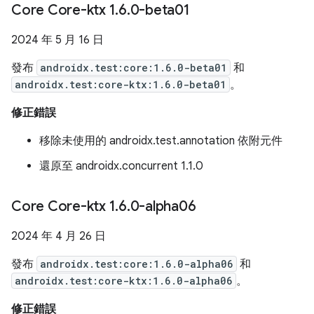
Core Core-ktx 1
.
6
.
0-beta01
2024 年 5 月 16 日
發布
androidx.test:core:1.6.0-beta01
和
androidx.test:core-ktx:1.6.0-beta01
。
修正錯誤
移除未使用的 androidx.test.annotation 依附元件
還原至 androidx.concurrent 1.1.0
Core Core-ktx 1
.
6
.
0-alpha06
2024 年 4 月 26 日
發布
androidx.test:core:1.6.0-alpha06
和
androidx.test:core-ktx:1.6.0-alpha06
。
修正錯誤