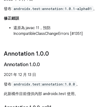
發布
androidx.test:annotation:1.0.1-alpha01
。
修正錯誤
還原為 javac 11，預防
IncompatibleClassChangeErrors [#1351]
Annotation 1
.
0
.
0
Annotation 1
.
0
.
0
2021 年 12 月 13 日
發布
androidx.test:annotation:1.0.0
。
此新構件目前僅供內部 androidx.test 使用。