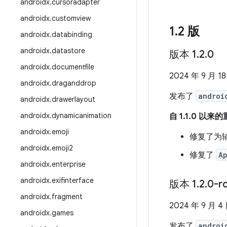
androidx
.
cursoradapter
androidx
.
customview
1
.
2 版
androidx
.
databinding
androidx
.
datastore
版本 1
.
2
.
0
androidx
.
documentfile
2024 年 9 月 1
androidx
.
draganddrop
发布了
androi
androidx
.
drawerlayout
androidx
.
dynamicanimation
自 1.1.0 以来
androidx
.
emoji
修复了为
androidx
.
emoji2
修复了
Ap
androidx
.
enterprise
androidx
.
exifinterface
版本 1
.
2
.
0-r
androidx
.
fragment
2024 年 9 月 4
androidx
.
games
发布了
androi