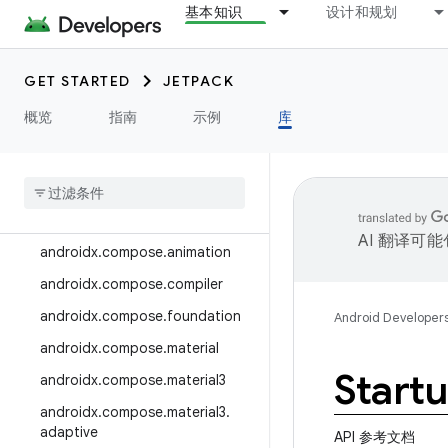
基本知识
设计和规划
androidx.camera.media3
androidx.camera.viewfinder
GET STARTED
JETPACK
androidx.car
概览
指南
示例
库
androidx.car.app
androidx
.
cardview
androidx
.
collection
androidx
.
compose
AI 翻译可
androidx
.
compose
.
animation
androidx
.
compose
.
compiler
androidx
.
compose
.
foundation
Android Developer
androidx
.
compose
.
material
Start
androidx
.
compose
.
material3
androidx
.
compose
.
material3
.
adaptive
API 参考文档