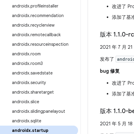
androidx
.
profileinstaller
改进了 Pr
androidx
.
recommendation
添加了基
androidx
.
recyclerview
版本 1
.
1
.
0-r
androidx
.
remotecallback
androidx
.
resourceinspection
2021 年 7 月 21
androidx
.
room
发布了
androi
androidx
.
room3
bug 修复
androidx
.
savedstate
androidx
.
security
改进了 Pr
androidx
.
sharetarget
添加了基
androidx
.
slice
版本 1
.
1
.
0-b
androidx
.
slidingpanelayout
androidx
.
sqlite
2021 年 5 月 18
androidx
.
startup