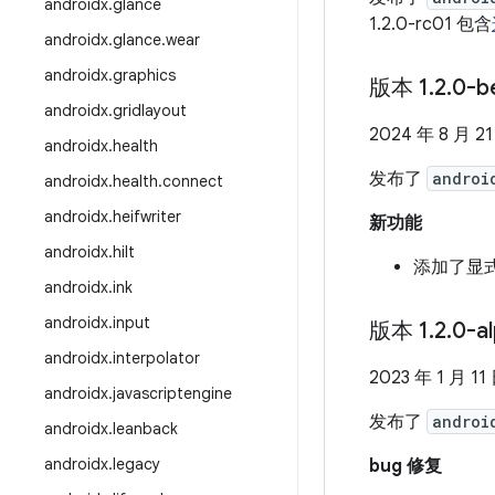
androidx
.
glance
1.2.0-rc01 包含
androidx
.
glance
.
wear
androidx
.
graphics
版本 1
.
2
.
0-b
androidx
.
gridlayout
2024 年 8 月 2
androidx
.
health
发布了
androi
androidx
.
health
.
connect
androidx
.
heifwriter
新功能
androidx
.
hilt
添加了显
androidx
.
ink
androidx
.
input
版本 1
.
2
.
0-a
androidx
.
interpolator
2023 年 1 月 11
androidx
.
javascriptengine
发布了
androi
androidx
.
leanback
androidx
.
legacy
bug 修复