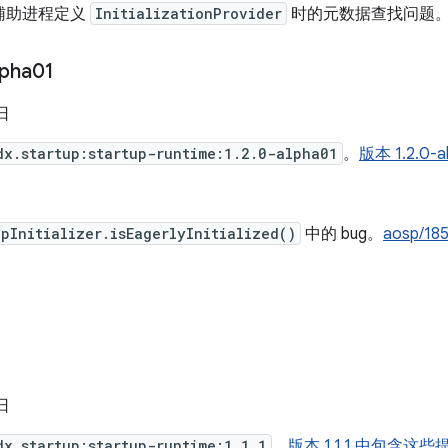
辅助进程定义
InitializationProvider
时的元数据查找问题。
lpha01
 日
dx.startup:startup-runtime:1.2.0-alpha01
。
版本 1.2.0
pInitializer.isEagerlyInitialized()
中的 bug。
aosp/18
 日
dx.startup:startup-runtime:1.1.1
。
版本 1.1.1 中包含这