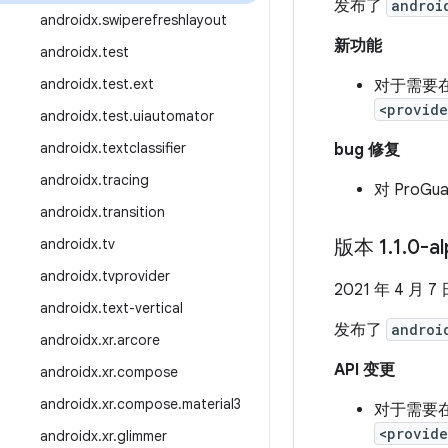
发布了
androi
androidx
.
swiperefreshlayout
新功能
androidx
.
test
androidx
.
test
.
ext
对于需要
<provide
androidx
.
test
.
uiautomator
androidx
.
textclassifier
bug 修复
androidx
.
tracing
对 ProG
androidx
.
transition
androidx
.
tv
版本 1
.
1
.
0-a
androidx
.
tvprovider
2021 年 4 月 7
androidx
.
text-vertical
发布了
androi
androidx
.
xr
.
arcore
API 变更
androidx
.
xr
.
compose
androidx
.
xr
.
compose
.
material3
对于需要
<provide
androidx
.
xr
.
glimmer