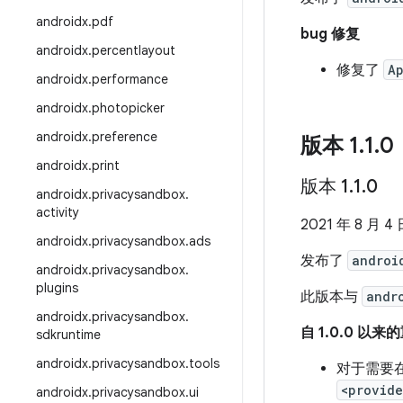
androidx
.
pdf
bug 修复
androidx
.
percentlayout
修复了
Ap
androidx
.
performance
androidx
.
photopicker
androidx
.
preference
版本 1
.
1
.
0
androidx
.
print
版本 1
.
1
.
0
androidx
.
privacysandbox
.
activity
2021 年 8 月 4
androidx
.
privacysandbox
.
ads
发布了
androi
androidx
.
privacysandbox
.
plugins
此版本与
andr
androidx
.
privacysandbox
.
自 1.0.0 以
sdkruntime
androidx
.
privacysandbox
.
tools
对于需要
<provide
androidx
.
privacysandbox
.
ui