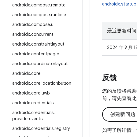
androidx.startup
androidx
.
compose
.
remote
androidx
.
compose
.
runtime
androidx
.
compose
.
ui
最近更新时间
androidx
.
concurrent
androidx
.
constraintlayout
2024 年 9 月 1
androidx
.
contentpager
androidx
.
coordinatorlayout
androidx
.
core
反馈
androidx
.
core
.
locationbutton
您的反馈将帮助
androidx
.
core
.
uwb
前，请先查看此
androidx
.
credentials
androidx
.
credentials
.
创建新问题
providerevents
androidx
.
credentials
.
registry
如需了解详情，