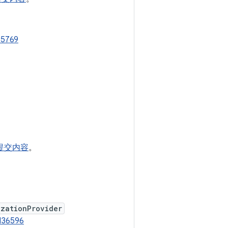
55769
些提交内容
。
izationProvider
136596