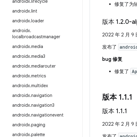
androidx
.
lifecycle
修复了为
androidx
.
lint
androidx
.
loader
版本 1
.
2
.
0-a
androidx
.
2022 年 2 月 9
localbroadcastmanager
androidx
.
media
发布了
androi
androidx
.
media3
bug 修复
androidx
.
mediarouter
修复了
Ap
androidx
.
metrics
androidx
.
multidex
androidx
.
navigation
版本 1
.
1
.
1
androidx
.
navigation3
版本 1
.
1
.
1
androidx
.
navigationevent
2022 年 2 月 9
androidx
.
paging
androidx
.
palette
发布了
androi