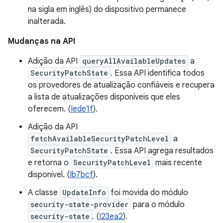
na sigla em inglês) do dispositivo permanece
inalterada.
Mudanças na API
Adição da API
queryAllAvailableUpdates
a
SecurityPatchState
. Essa API identifica todos
os provedores de atualização confiáveis e recupera
a lista de atualizações disponíveis que eles
oferecem. (
Iede1f
).
Adição da API
fetchAvailableSecurityPatchLevel
a
SecurityPatchState
. Essa API agrega resultados
e retorna o
SecurityPatchLevel
mais recente
disponível. (
Ib7bcf
).
A classe
UpdateInfo
foi movida do módulo
security-state-provider
para o módulo
security-state
. (
I23ea2
).