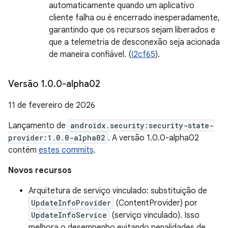
automaticamente quando um aplicativo
cliente falha ou é encerrado inesperadamente,
garantindo que os recursos sejam liberados e
que a telemetria de desconexão seja acionada
de maneira confiável. (
I2cf65
).
Versão 1
.
0
.
0-alpha02
11 de fevereiro de 2026
Lançamento de
androidx.security:security-state-
provider:1.0.0-alpha02
. A versão 1.0.0-alpha02
contém
estes commits
.
Novos recursos
Arquitetura de serviço vinculado: substituição de
UpdateInfoProvider
(ContentProvider) por
UpdateInfoService
(serviço vinculado). Isso
melhora o desempenho evitando penalidades de