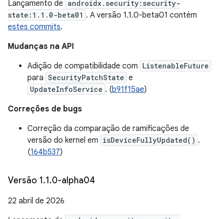
Lançamento de
androidx.security:security-
state:1.1.0-beta01
. A versão 1.1.0-beta01 contém
estes commits
.
Mudanças na API
Adição de compatibilidade com
ListenableFuture
para
SecurityPatchState
e
UpdateInfoService
. (
b91f15ae
)
Correções de bugs
Correção da comparação de ramificações de
versão do kernel em
isDeviceFullyUpdated()
.
(
164b537
)
Versão 1
.
1
.
0-alpha04
22 abril de 2026