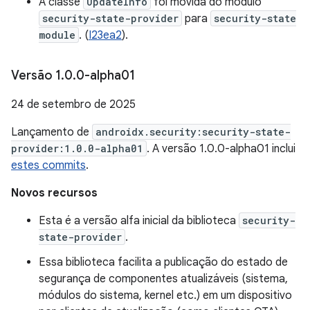
A classe
UpdateInfo
foi movida do módulo
security-state-provider
para
security-state
module
. (
I23ea2
).
Versão 1
.
0
.
0-alpha01
24 de setembro de 2025
Lançamento de
androidx.security:security-state-
provider:1.0.0-alpha01
. A versão 1.0.0-alpha01 inclui
estes commits
.
Novos recursos
Esta é a versão alfa inicial da biblioteca
security-
state-provider
.
Essa biblioteca facilita a publicação do estado de
segurança de componentes atualizáveis (sistema,
módulos do sistema, kernel etc.) em um dispositivo