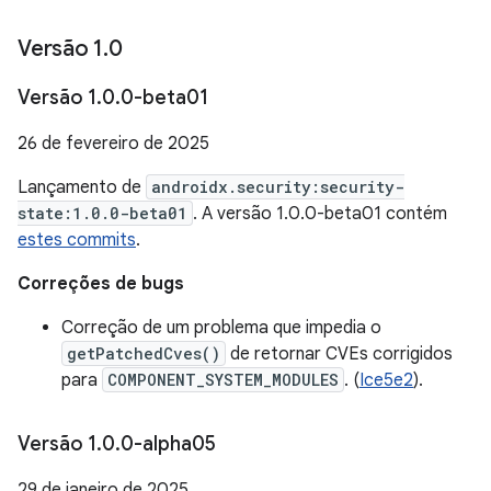
Versão 1
.
0
Versão 1
.
0
.
0-beta01
26 de fevereiro de 2025
Lançamento de
androidx.security:security-
state:1.0.0-beta01
. A versão 1.0.0-beta01 contém
estes commits
.
Correções de bugs
Correção de um problema que impedia o
getPatchedCves()
de retornar CVEs corrigidos
para
COMPONENT_SYSTEM_MODULES
. (
Ice5e2
).
Versão 1
.
0
.
0-alpha05
29 de janeiro de 2025