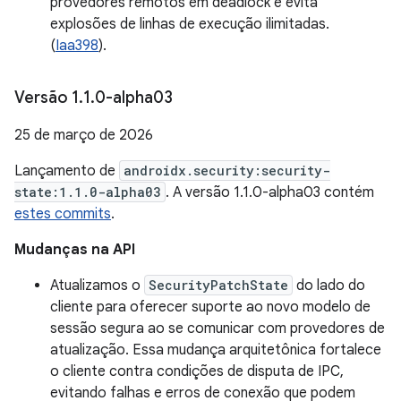
provedores remotos em deadlock e evita
explosões de linhas de execução ilimitadas.
(
Iaa398
).
Versão 1
.
1
.
0-alpha03
25 de março de 2026
Lançamento de
androidx.security:security-
state:1.1.0-alpha03
. A versão 1.1.0-alpha03 contém
estes commits
.
Mudanças na API
Atualizamos o
SecurityPatchState
do lado do
cliente para oferecer suporte ao novo modelo de
sessão segura ao se comunicar com provedores de
atualização. Essa mudança arquitetônica fortalece
o cliente contra condições de disputa de IPC,
evitando falhas e erros de conexão que podem