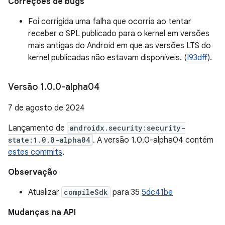
Correções de bugs
Foi corrigida uma falha que ocorria ao tentar
receber o SPL publicado para o kernel em versões
mais antigas do Android em que as versões LTS do
kernel publicadas não estavam disponíveis. (
I93dff
).
Versão 1
.
0
.
0-alpha04
7 de agosto de 2024
Lançamento de
androidx.security:security-
state:1.0.0-alpha04
. A versão 1.0.0-alpha04 contém
estes commits
.
Observação
Atualizar
compileSdk
para 35
5dc41be
Mudanças na API