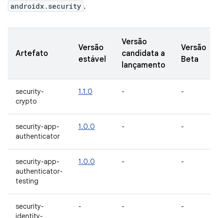
androidx.security
.
Versão
Versão
Versão
Artefato
candidata a
estável
Beta
lançamento
security-
1.1.0
-
-
crypto
security-app-
1.0.0
-
-
authenticator
security-app-
1.0.0
-
-
authenticator-
testing
security-
-
-
-
identity-