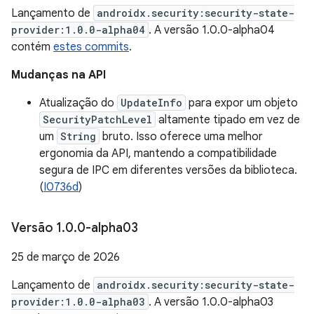
Lançamento de
androidx.security:security-state-
provider:1.0.0-alpha04
. A versão 1.0.0-alpha04
contém
estes commits
.
Mudanças na API
Atualização do
UpdateInfo
para expor um objeto
SecurityPatchLevel
altamente tipado em vez de
um
String
bruto. Isso oferece uma melhor
ergonomia da API, mantendo a compatibilidade
segura de IPC em diferentes versões da biblioteca.
(
I0736d
)
Versão 1
.
0
.
0-alpha03
25 de março de 2026
Lançamento de
androidx.security:security-state-
provider:1.0.0-alpha03
. A versão 1.0.0-alpha03