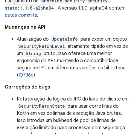
Lançamento de
androidx.security:security-
state:1.1.0-alpha04
. A versão 1.1.0-alpha04 contém
estes commits
.
Mudanças na API
Atualização do
UpdateInfo
para expor um objeto
SecurityPatchLevel
altamente tipado em vez de
um
String
bruto. Isso oferece uma melhor
ergonomia da API, mantendo a compatibilidade
segura de IPC em diferentes versões da biblioteca.
(
I0736d
)
Correções de bugs
Refatoração da lógica de IPC do lado do cliente em
SecurityPatchState
para usar corrotinas do
Kotlin em vez de linhas de execução Java brutas.
Isso introduz um bulkhead de pool de linhas de
execução limitado para processar com segurança