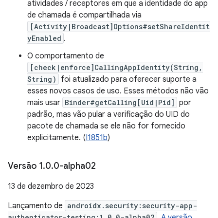
atividades / receptores em que a identidade do app
de chamada é compartilhada via
[Activity|Broadcast]Options#setShareIdentit
yEnabled
.
O comportamento de
[check|enforce]CallingAppIdentity(String,
String)
foi atualizado para oferecer suporte a
esses novos casos de uso. Esses métodos não vão
mais usar
Binder#getCalling[Uid|Pid]
por
padrão, mas vão pular a verificação do UID do
pacote de chamada se ele não for fornecido
explicitamente. (
I1851b
)
Versão 1
.
0
.
0-alpha02
13 de dezembro de 2023
Lançamento de
androidx.security:security-app-
authenticator-testing:1.0.0-alpha02
.
A versão