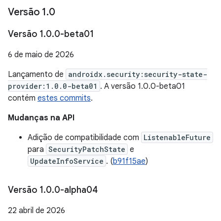
Versão 1
.
0
Versão 1
.
0
.
0-beta01
6 de maio de 2026
Lançamento de
androidx.security:security-state-
provider:1.0.0-beta01
. A versão 1.0.0-beta01
contém
estes commits
.
Mudanças na API
Adição de compatibilidade com
ListenableFuture
para
SecurityPatchState
e
UpdateInfoService
. (
b91f15ae
)
Versão 1
.
0
.
0-alpha04
22 abril de 2026