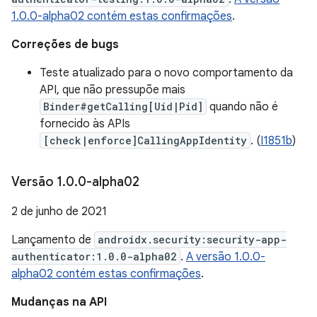
1.0.0-alpha02 contém estas confirmações
.
Correções de bugs
Teste atualizado para o novo comportamento da
API, que não pressupõe mais
Binder#getCalling[Uid|Pid]
quando não é
fornecido às APIs
[check|enforce]CallingAppIdentity
. (
I1851b
)
Versão 1
.
0
.
0-alpha02
2 de junho de 2021
Lançamento de
androidx.security:security-app-
authenticator:1.0.0-alpha02
.
A versão 1.0.0-
alpha02 contém estas confirmações
.
Mudanças na API