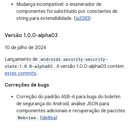
Mudança incompatível: o enumerador de
componentes foi substituído por constantes de
string para extensibilidade. (
Ia3283
)
Versão 1
.
0
.
0-alpha03
10 de julho de 2024
Lançamento de
androidx.security:security-
state:1.0.0-alpha03
. A versão 1.0.0-alpha03 contém
estes commits
.
Correções de bugs
Correção do padrão ASB-A para bugs do boletim
de segurança do Android, análise JSON para
componentes adicionais e recuperação de pacotes
Webview
. (
Ide86a
)