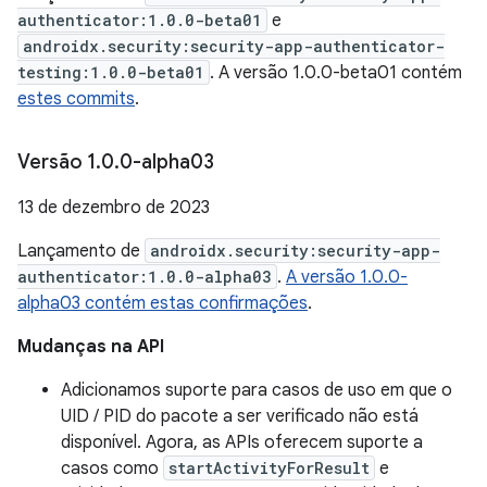
authenticator:1.0.0-beta01
e
androidx.security:security-app-authenticator-
testing:1.0.0-beta01
. A versão 1.0.0-beta01 contém
estes commits
.
Versão 1
.
0
.
0-alpha03
13 de dezembro de 2023
Lançamento de
androidx.security:security-app-
authenticator:1.0.0-alpha03
.
A versão 1.0.0-
alpha03 contém estas confirmações
.
Mudanças na API
Adicionamos suporte para casos de uso em que o
UID / PID do pacote a ser verificado não está
disponível. Agora, as APIs oferecem suporte a
casos como
startActivityForResult
e